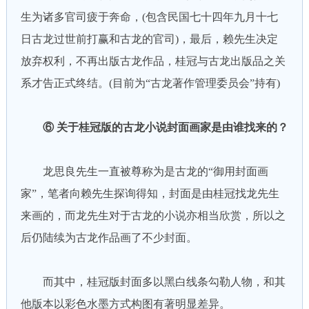
生为诸多官司疲于奔命，(包含民国七十四年九月十七
日古龙过世前打赢和古龙的官司)，最后，赖先生决定
放弃权利，不再出版古龙作品，桂冠与古龙出版品之关
系才告正式终结。(目前为“古龙著作管理委员会”持有)
⑥ 关于桂冠版的古龙小说封面画家是由谁找来的？
龙思良先生一直被尊称为是古龙的“御用封面画
家”，笔者向赖先生探询得知，封面是由桂冠找龙先生
来画的，而龙先生对于古龙的小说亦相当欣赏，所以之
后仍陆续为古龙作品画了不少封面。
而其中，桂冠版封面多以黑白线条勾勒人物，和其
他版本以彩色水墨方式构图有著明显差异。