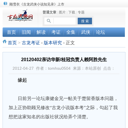
顾雪衣《古龙武侠小说知见录》上市
普通文章
|
图片
|
下载
|
专题
“武侠书库”查缺补漏活动圆满结束
《古龙小说原貌探究》修订版已上市
首页
旧闻
解读
考证
全集
武侠
论坛
首页
>
古龙考证
›
版本研究
›
正文
20120402亲访华新/桂冠负责人赖阿胜先生
2012-04-27 作者：tomhsu0504 来源：本站原创 点击：
缘起
日前另一论坛康健金兄一帖关于楚留香版本问题，
加上正协助顾兄修改“古龙小说版本考”之际，勾起了我
想把这家知名的出版社状况给弄个清楚。