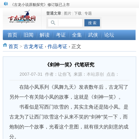
《古龙小说原貌探究》修订版已上市
顾雪衣《古龙武侠小说知见录》上市
普通文章
|
图片
|
下载
|
专题
“武侠书库”查缺补漏活动圆满结束
首页
旧闻
解读
考证
全集
武侠
论坛
首页
>
古龙考证
›
作品考证
›
正文
《剑神一笑》代笔研究
2007-07-31 作者：让你飞 来源：
本站原创
点击：
在陆小凤系列《凤舞九天》发表数年后，古龙写了
另外一个有关陆小凤的故事，这就是《剑神一笑》。
书看似是写西门吹雪的，其实主角还是陆小凤。是
古龙为了让西门吹雪这个从来不笑的“剑神”笑一下，而
炮制的一个故事，光看这个意图，就有很大的刻意的成
分。