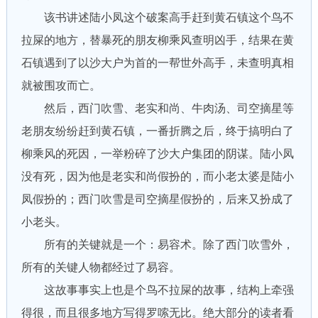
该书讲述陆小凤这个破案高手赶到黄石镇这个鸟不
拉屎的地方，替暴死的朋友柳乘风查明凶手，结果在黄
石镇遇到了以沙大户为首的一帮世外高手，未查明真相
就被围攻而亡。
然后，西门吹雪、老实和尚、牛肉汤、司空摘星等
老朋友纷纷赶到黄石镇，一番折腾之后，终于搞明白了
柳乘风的死因，一举粉碎了沙大户集团的阴谋。陆小凤
没有死，因为他是老实和尚假扮的，而小老太婆是陆小
凤假扮的；西门吹雪是司空摘星假扮的，后来又扮成了
小老头。
所有的关键就是一个：易容术。除了西门吹雪外，
所有的关键人物都经过了易容。
这故事事实上也是个鸟不拉屎的故事，结构上牵强
得很，而且很多地方写得罗嗦无比。绝大部分的读者看