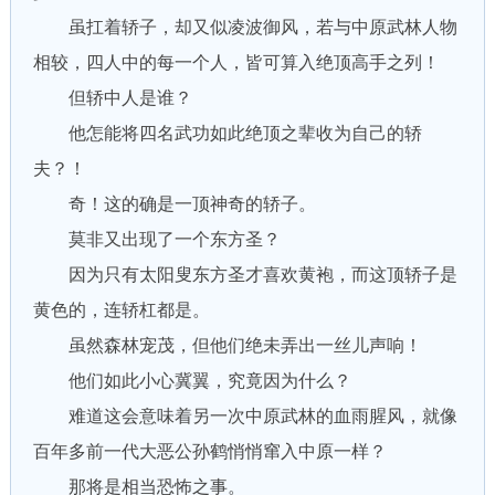
虽扛着轿子，却又似凌波御风，若与中原武林人物
相较，四人中的每一个人，皆可算入绝顶高手之列！
但轿中人是谁？
他怎能将四名武功如此绝顶之辈收为自己的轿
夫？！
奇！这的确是一顶神奇的轿子。
莫非又出现了一个东方圣？
因为只有太阳叟东方圣才喜欢黄袍，而这顶轿子是
黄色的，连轿杠都是。
虽然森林宠茂，但他们绝未弄出一丝儿声响！
他们如此小心冀翼，究竟因为什么？
难道这会意味着另一次中原武林的血雨腥风，就像
百年多前一代大恶公孙鹤悄悄窜入中原一样？
那将是相当恐怖之事。