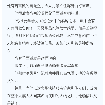
处有若宫殿的黄龙堡，冷风月禁不住浑身百打寒噤。
他很后悔当初没听师父千面狐智桐的话。
“你只要学会为师冠绝天下的易容之术，就不会有
人敢再欺负你了，天冥掌虽也算盖世绝学。却是凶险得
很，连创下如此独门武学的公孙鹤，不知究意如何，也
未能穷其精奥，终被酒仙翁、苦苦僧人和跛足神僧所
杀……”
当时千面狐就是这样说的。
事实上，智桐自己也的确未练天冥毒掌。
但那时冷风月年纪尚幼并且心高气傲，他没有听师
父的话。
并且，当他以这套掌法镇服韦管家和飞云剑，成为
在整个大漠人人闻其名而丧胆的人物之后，他确信师父
是错了。