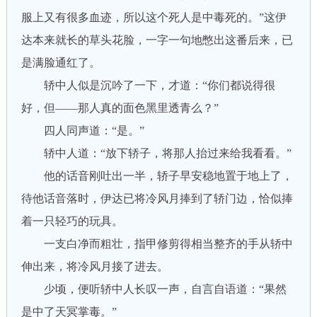
服上又有很多血迹，所以这个死人是中毒死的。”这伊
达本来就长的草头花脸，一字一句地憋出这番后来，已
是满脸通红了。
轿中人似是沉吟了一下，才道：“你们都说得很
好，但——那人真的面色黑里透青么？”
四人同声道：“是。”
轿中人道：“放下轿子，将那人抬过来给我看看。”
他的话音刚吐出一半，轿子早安稳地置于地上了，
待他话音落时，伊达已将冷风月捧到了轿门边，恰似捧
着一只轻巧的玩具。
一支白净而粗壮，指甲修剪得相当整齐的手从轿中
伸出来，将冷风月接了进去。
少顷，便听轿中人长叹一声，自言自语道：“果然
是中了天冥掌毒。”