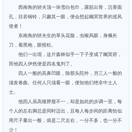
西南角的轿夫顶一块雪白包巾，露筋出骨，沉香面
孔，目若铜铃，只觑其一眼，便会想起幽冥世界的巡风
使者！
东南角的轿夫生的草头花脸，虫喉风眼，身佩长
刀，着黑袍，眼惺松。
他们一出现，这片森林似乎一下子变成了幽冥府，
而他四人伊然便是四名鬼判了。
四人一般的高鼻凹眼，除那头陀外，另三人一般的
须发卷曲。任何人只须看一眼，便知他们绝非中土人
士。
他四人虽高矮胖瘦不一，却是如此的步调一至，每
个人的左右脚总是同时迈出，且每人每步间的距离恰似
用尺子量出一般，俱是二尺左右，一分不多，也一分不
少！