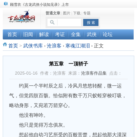
顾雪衣《古龙武侠小说知见录》上市
普通文章
|
图片
|
下载
|
专题
“武侠书库”查缺补漏活动圆满结束
《古龙小说原貌探究》修订版已上市
首页
旧闻
解读
考证
全集
武侠
论坛
首页
>
武侠书库
›
沧浪客
›
寒魂江湖泪
›
正文
第五章 一顶轿子
2025-01-16 作者：沧浪客 来源：
沧浪客作品集
点击：
约莫一个半时辰之后，冷风月悠悠转醒，微一运
气，但觉四肢百骸。恰似附有数千万只蚁蛭穿梭叮吸，
略动身形，又宛若万箭穿心。
他没有呻吟。
他只是觉得万念俱灰。
想起他自幼习艺所受的百般苦楚，想起他那大漠深