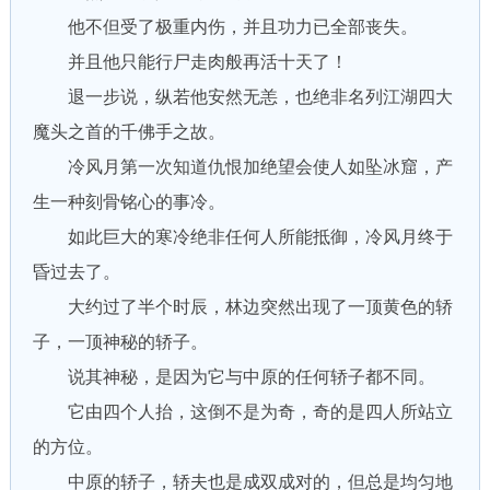
他不但受了极重内伤，并且功力已全部丧失。
并且他只能行尸走肉般再活十天了！
退一步说，纵若他安然无恙，也绝非名列江湖四大
魔头之首的千佛手之故。
冷风月第一次知道仇恨加绝望会使人如坠冰窟，产
生一种刻骨铭心的事冷。
如此巨大的寒冷绝非任何人所能抵御，冷风月终于
昏过去了。
大约过了半个时辰，林边突然出现了一顶黄色的轿
子，一顶神秘的轿子。
说其神秘，是因为它与中原的任何轿子都不同。
它由四个人抬，这倒不是为奇，奇的是四人所站立
的方位。
中原的轿子，轿夫也是成双成对的，但总是均匀地