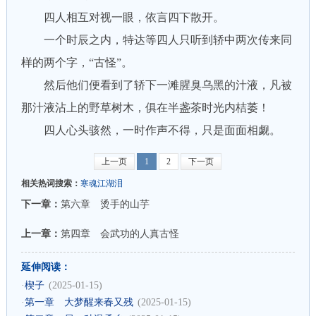
四人相互对视一眼，依言四下散开。
一个时辰之内，特达等四人只听到轿中两次传来同
样的两个字，“古怪”。
然后他们便看到了轿下一滩腥臭乌黑的汁液，凡被
那汁液沾上的野草树木，俱在半盏茶时光内桔萎！
四人心头骇然，一时作声不得，只是面面相觑。
上一页
1
2
下一页
相关热词搜索：
寒魂江湖泪
下一章：
第六章 烫手的山芋
上一章：
第四章 会武功的人真古怪
延伸阅读：
·
楔子
(2025-01-15)
·
第一章 大梦醒来春又残
(2025-01-15)