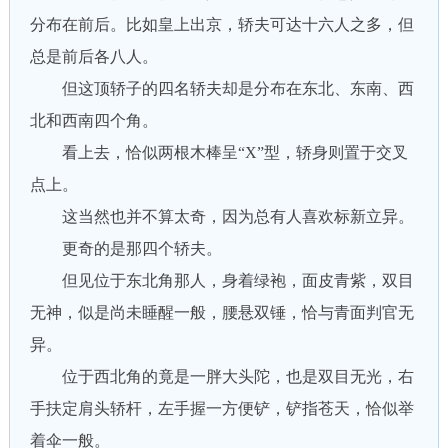
分布在前后。比如皇上出京，轿夫可达十六人之多，但
总是前后各八人。
但这顶轿子的四名轿夫却是分布在东北、东南、西
北和西南四个角。
看上去，恰似两根木棒呈“X”型，轿身则置于交叉
点上。
这当然也并不算太奇，因为总有人喜欢标新立异。
更奇的是那四个轿夫。
但见位于东北角那人，身着绿袍，面皮青紫，双目
无神，似是尚未睡醒一般，腰悬双锤，恰与青面判官无
异。
位于西北角的竟是一胖大头陀，也是双目无光，右
手扶定肩头轿杆，左手握一方便铲，铲指苍天，恰似举
着伞一般。