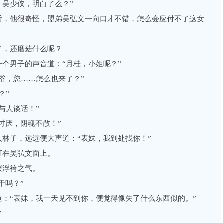
，吴少侠，明白了么？”
，他很奇怪，盟弟吴弘文一向口才不错，怎么会应付不了这女
，还磨菇什么呢？
男子的声音道：“月桂，小姐呢？”
，您……怎么也来了？”
？”
与人谈话！”
讨厌，阴魂不散！”
子，远远便大声道：“表妹，我到处找你！”
在吴弘文面上。
浮袴之气。
干吗？”
“表妹，我一天见不到你，便觉得像失了什么东西似的。”
”