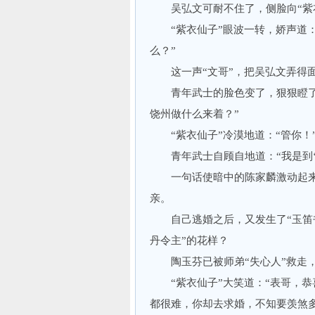
吴弘文可耐不住了，侧脸向“紫衣
“紫衣仙子”眼波一转，娇声道：
么？”
这一声“文哥”，把吴弘文弄得面
青年武士的脸色变了，狠狠瞪了吴
饶州做什么来着？”
“紫衣仙子”冷漠地道：“管你！
青年武士自顾自地道：“我是到‘花
一句话使暗中的陈家麟激动起来，
亲。
自己逃婚之后，又发生了“玉笛书
丹令主”的花样？
陶玉芬已被师弟“失心人”救走，
“紫衣仙子”大笑道：“表哥，恭喜
都很难，你却去求婚，不知要羡煞多