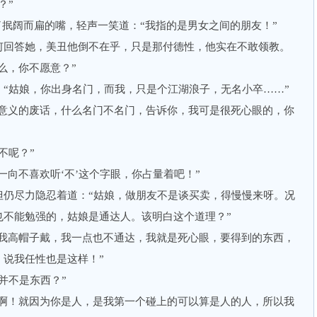
？”
抿阔而扁的嘴，轻声一笑道：“我指的是男女之间的朋友！”
回答她，美丑他倒不在乎，只是那付德性，他实在不敢领教。
么，你不愿意？”
姑娘，你出身名门，而我，只是个江湖浪子，无名小卒……”
意义的废话，什么名门不名门，告诉你，我可是很死心眼的，你
不呢？”
向不喜欢听‘不’这个字眼，你占量着吧！”
尽力隐忍着道：“姑娘，做朋友不是谈买卖，得慢慢来呀。况
也不能勉强的，姑娘是通达人。该明白这个道理？”
我高帽子戴，我一点也不通达，我就是死心眼，要得到的东西，
，说我任性也是这样！”
不是东西？”
啊！就因为你是人，是我第一个碰上的可以算是人的人，所以我