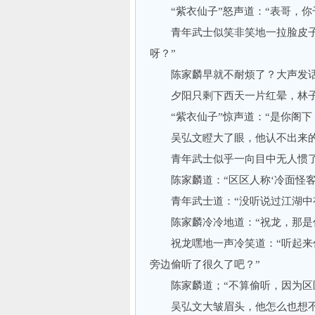
“紫衣仙子”怒声道：“表哥，你
青年武士似笑非笑地一拉脸皮子道
呀？”
陈家麟早就不耐烦了？大声发话道
夕阳只剩下西天一片红晕，林子
“紫衣仙子”惊声道：“是你阁下
吴弘文瞪大了眼，他认不出来的
青年武士似乎一向目中无人惯了，
陈家麟道：“区区人称‘冷面怪客’
青年武士道：“没听说过江湖中有
陈家麟冷冷地道：“祝龙，那是你
祝龙嘿地一声冷笑道：“听起来你
旁边偷听了很久了吧？”
陈家麟道；“不算偷听，因为区区
吴弘文大皱眉头，他怎么也想不