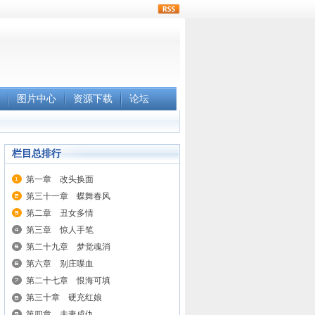
rss
图片中心
资源下载
论坛
栏目总排行
第一章 改头换面
第三十一章 蝶舞春风
第二章 丑女多情
第三章 惊人手笔
第二十九章 梦觉魂消
第六章 别庄喋血
第二十七章 恨海可填
第三十章 硬充红娘
第四章 夫妻成仇