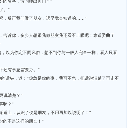
好的名字，请问师出何门？”
了。”
紧，反正我们做了朋友，迟早我会知道的……”
，告诉你，多少人想跟我做朋友我还看不上眼呢！难道委曲了
？
，以为你定不同凡俗，想不到你与一般人完全一样，看人只看
还有事急需要办。”
的话头，道：“你急是你的事，我可不急，把话说清楚了再走不
更说清楚？”
事呀？”
道上，认识了便是朋友，不用再加以说明了！”
说的不是这样的朋友！”