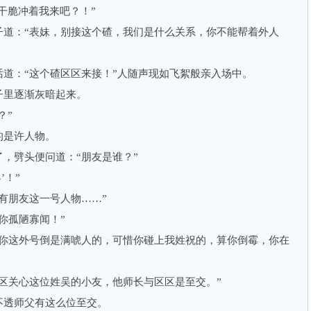
干脆冲着我来吧？！”
：“表妹，别接这个碴，我们是什么关系，你不能帮着外人
：“这个碴区区来接！”人随声现如飞絮般亲入场中。
里逐渐灰暗起来。
？”
是许人物。
劈头便问道：“朋友是谁？”
！”
朋友这一号人物……”
孤陋寡闻！”
这外号倒是满唬人的，可惜你碰上我姓祝的，算你倒霉，你在
关心这位姓吴的小友，他师长与区区是至交。”
透师父有这么位至交。