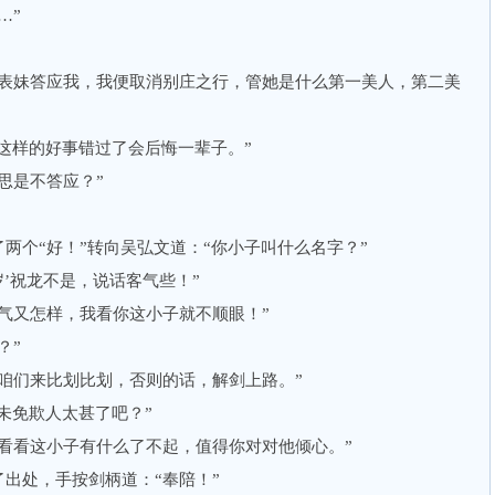
…”
妹答应我，我便取消别庄之行，管她是什么第一美人，第二美
这样的好事错过了会后悔一辈子。”
是不答应？”
个“好！”转向吴弘文道：“你小子叫什么名字？”
’祝龙不是，说话客气些！”
又怎样，我看你这小子就不顺眼！”
？”
们来比划比划，否则的话，解剑上路。”
未免欺人太甚了吧？”
看这小子有什么了不起，值得你对对他倾心。”
处，手按剑柄道：“奉陪！”