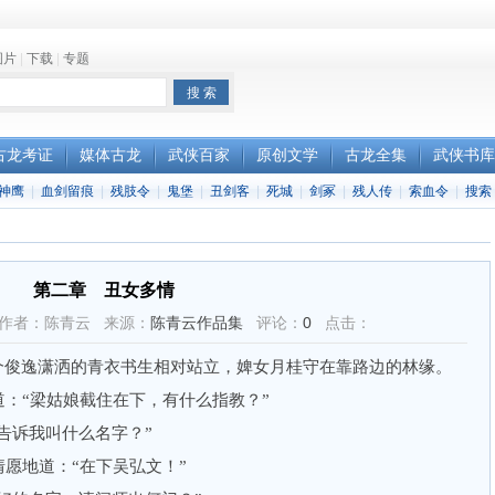
图片
|
下载
|
专题
古龙考证
媒体古龙
武侠百家
原创文学
古龙全集
武侠书库
神鹰
|
血剑留痕
|
残肢令
|
鬼堡
|
丑剑客
|
死城
|
剑冢
|
残人传
|
索血令
|
搜索
第二章 丑女多情
2:25 作者：陈青云 来源：
陈青云作品集
评论：
0
点击：
俊逸潇洒的青衣书生相对站立，婢女月桂守在靠路边的林缘。
“梁姑娘截住在下，有什么指教？”
告诉我叫什么名字？”
地道：“在下吴弘文！”