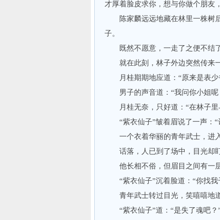
才厚着脸皮求你，想与你做个朋友
陈家麟远远地藏在林里一株树后
子。
既然不愿意，一走了之便不结了
就在此刻，林子外边突然传来一个
月桂期期地应道：“原来是表少爷
男子的声音道：“我问你小姐呢
月桂无奈，只好道：“在林子里
“紫衣仙子”皱着眉说了一声：“
一个衣着华丽的青年武士，进入林
话落，人已到了场中，目光却盯
他长相不俗，但眉目之间有一层
“紫衣仙子”沉着脸道：“你找我
青年武士转过目光，笑嘻嘻地道：
“紫衣仙子”道：“是失了魂吧？