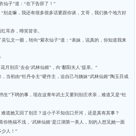
仙子”道：“在下告辞了！”
“别走嘛，我还有很多很多话要跟你谈，文哥，我们换个地方好
红耳赤，啼笑皆非。
弘文一眼，转向“紫衣仙子”道：“表妹，说真的，你知道我来
”
月别庄’去会‘武林仙姬”，向‘鄱阳夫人’提亲。”
当初由“牡丹令主”硬作主，迫自己与姨妹“武林仙姬”陶玉芬成
生”下聘的事，现在这青年武士又要到别庄求亲，难道又是“牡
难道她又回了别庄？这小子不知信口开河，还是真有其事？
你艳福不浅，‘武林仙姬’是江湖第一美人，别的人想见她一面
少人！”