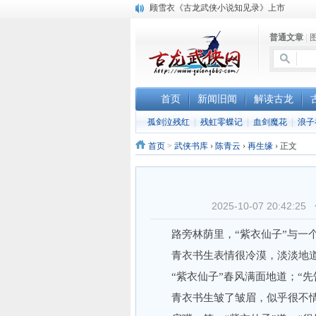
顾雪衣《古龙武侠小说知见录》上市
“武侠书库”查缺补漏活动圆满结束
普通文章
|
《古龙小说原貌探究》修订版已上市
首页
新闻旧闻
解读古龙
孤剑泣残红
|
残虹零蝶记
|
血剑魔花
|
浪子
首页
>
武侠书库
›
陈青云
›
再生缘
›
正文
2025-10-07 20:4
路旁林荫里，“紫衣仙子”与一个
青衣书生表情很冷漠，淡淡地道：
“紫衣仙子”春风满面地道；“先
青衣书生皱了皱眉，似乎很不情愿