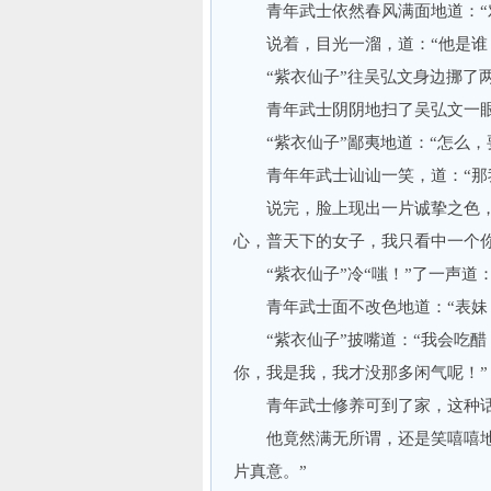
青年武士依然春风满面地道：“对
说着，目光一溜，道：“他是谁
“紫衣仙子”往吴弘文身边挪了两
青年武士阴阴地扫了吴弘文一眼，
“紫衣仙子”鄙夷地道：“怎么，
青年年武士讪讪一笑，道：“那我
说完，脸上现出一片诚挚之色，温
心，普天下的女子，我只看中一个你
“紫衣仙子”冷“嗤！”了一声道：
青年武士面不改色地道：“表妹，
“紫衣仙子”披嘴道：“我会吃醋
你，我是我，我才没那多闲气呢！”
青年武士修养可到了家，这种话
他竟然满无所谓，还是笑嘻嘻地道
片真意。”