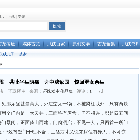
图片
|
下载
|
专题
古龙考证
媒体古龙
武侠百家
原创文学
古龙全集
武侠书库
侠狄龙子
|
搜索
文
君 共吐平生隐痛 舟中成敌国 惊回弱女余生
:09 作者：还珠楼主 来源：
还珠楼主作品集
评论：
0
点击：
，见那茅篷甚是高大，外层空无一物，木桩梁柱以外，只有两块
何用？门内是一大天井，三面均有房舍，但不相连，都是四五间
房门紧闭，正面倚山而建，门窗洞启，不见一人，只西首一所门
想：“这等登门于理不合，三姑方才又说东房住有异人，不可惊