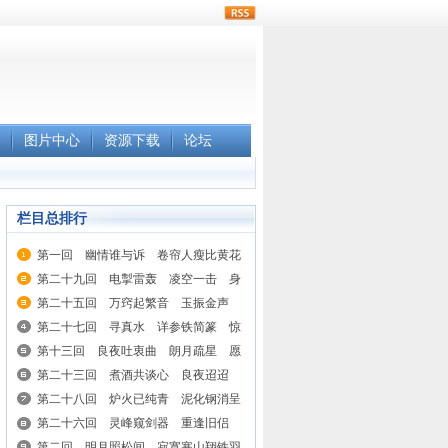
rss
图片中心
资源下载
论坛
栏目总排行
第一回 幽情谁与诉 卷帘人瘦比黄花
第二十九回 电掣雷轰 凌空一击 身
第二十五回 万窍起繁音 玉振金声
第二十七回 寻真水 详参铁简篆 惊
第十三回 良夜吐衷曲 朗月疏星 愿
第二十三回 煮酒共谈心 良夜迢迢
第二十八回 炉火已纯青 泥化钢消呈
第二十六回 灵峰窥剑器 重逢旧侣
第二回 明月照松间 寂寞寒山翔铁羽