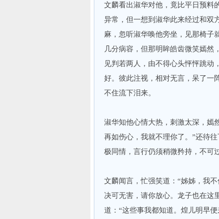
文麟看出淑华对他，竟比平日预料
异常，但一想到淑华此来经过和双
麻，忽听淑华唤他旁坐，见那椅子
几分病容，但那明眸皓齿微笑嫣然
见判若两人，由不得心头怦怦跳动
好。彼此注视，相对无言，呆了一阵
不住流下泪来。
淑华知他心情大热，刺激太深，嫣
再如伤心，我就不理你了。”还待
极同情，言行仍须稍微矜持，不可
文麟闻言，忙强笑道：“姊姊，我
决可无害，请你放心。龙子也在这
道：“这些事我都知道。煌儿明早