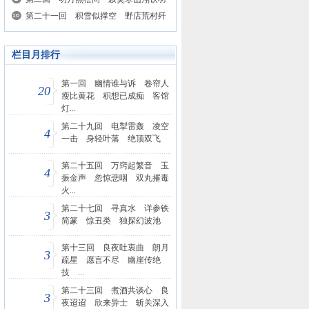
第二十一回 积雪似撑空 野店荒村歼
栏目月排行
第一回 幽情谁与诉 卷帘人
20
瘦比黄花 积想已成痴 客馆
灯...
第二十九回 电掣雷轰 凌空
4
一击 身轻叶落 绝顶双飞
第二十五回 万窍起繁音 玉
4
振金声 忽惊悲咽 双丸摧毒
火...
第二十七回 寻真水 详参铁
3
简篆 惊丑类 独探幻波池
第十三回 良夜吐衷曲 朗月
3
疏星 愿言不尽 幽崖传绝
技 ...
第二十三回 煮酒共谈心 良
3
夜迢迢 欣来异士 斩关深入