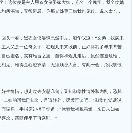
请坐！这位便是主人黑衣女侠晏家大姊，芳名一个瑰字，我全仗她
人均所深知，无须避忌。你那义姊蔡三姑我也见过。说来太长，
，回头一看，黑衣女侠晏瑰已然不见。淑华叹道：“文弟，我病未
，主人又是一位奇女子，在煌儿未来以前，正好将我多年来悲苦
顾自己虚名，实有难言之痛。自你和煌儿走后，虽然连遭危难，
此相见。难得是心迹双清，无须顾忌人言。有此一会，免我饮恨
，好生怜惜，想走过去安慰几句，又知淑华性情外和内刚，恐其
“二姊的话我已知道，且请静养，缓缓再谈吧。”淑华也觉话说
一面喘息，手指床边椅子笑道：“休看我初脱患难，来日未知如
是喜欢，请随便坐下再谈吧。”