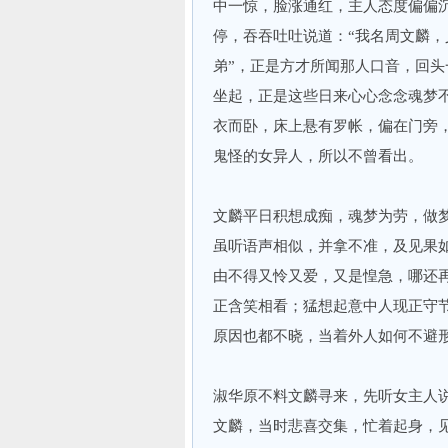
中一惊，脸涨通红，主人态度偏偏
停，吞吞吐吐说道：“我名周文麟，
弟”，正是方才所闻那人口音，回
坐起，正是这些日来心心念念魂梦
衣而卧，床上悬有罗帐，偏在门旁
鬼怪的女异人，所以不曾看出。
文麟平日积想成痴，魂梦为劳，做
虽听语声相似，并拿不准，及见果
由不得又怜又爱，又是惶急，哪还再
正含笑相看；猛想起意中人现正守
原因也都不晓，当着外人如何不避
淑华原不料文麟寻来，先听女主人
文麟，当时悲喜交集，忙着起身，