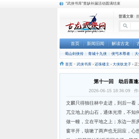
珠海《古龙作品集》PDF扫描版分享
三千藏书奉江湖 ， 诚邀侠友共赏鉴
普通文章
|
首页
新闻旧闻
解读古龙
蜀山剑侠传
|
青城十九侠
|
侠丐木尊者
|
大
首页
>
武侠书库
›
还珠楼主
›
大侠狄龙子
›
正
第十一回 劫后喜逢
2026-06-15 18:36
文麟只得独往林中走进，到后一看
兀立地上的山石，通体光滑，不知
做一幢，立在平地之上；东边一所
窗半开，咳嗽了两声也无回应，心