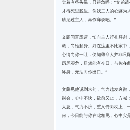
觉着有些头晕，只得急呼：“文弟
才得死里脱生。你我二人的心迹为
请见过主人，再作详谈吧。”
文麟闻言应诺，忙向主人行礼拜谢
愈，尚难起身。好在这里不比家中
心情向你一吐，便知薄命人并非只
历尽艰危，居然能有今日，与你在
终身，无法向你出口。”
文麟见他说到末句，气力越发衰微
误会，心中不快，欲前又止，方喊：
太急，气力不济，重又倚向枕上，
何，今日能与你在此相见，心中实