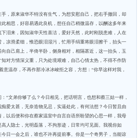
左手，原来淑华不特没有生气，为想安慰自己，把右手撤回，却
彼此相思，好容易遇此良机，想任自己稍微温存，以酬这多年来
流下泪来，因知淑华天性喜洁，爱好天然，此时刚脱患难，人在
雪，凉滑柔细，惟恐眼泪湿污，忙用手绢重将眼泪擦干，抬头一
搭向自己肩上，半倚半卧，侧身相对，相隔甚近，这一抬头，玉
才知对方情深义重，只为处境艰难，自己心情太热，不得不作防
着意温存，不再作那冷冰冰峻拒之容，方想：“你早这样对我，
问：“文弟你够了么？今日相见，把话明言，也想和蔡三姑一样，
我痴爱太甚，无奈造物见忌，实逼处此，有何法想？今日暂且由
情，以后便和你在蔡家温室中自言自语所盼望的心思一样，我母
是高人隐士，光明磊落，不拘形迹，日常均可见面。我视你如
在今日一会之后，谁也不许再提前事。你是一个奇男子，当能谅