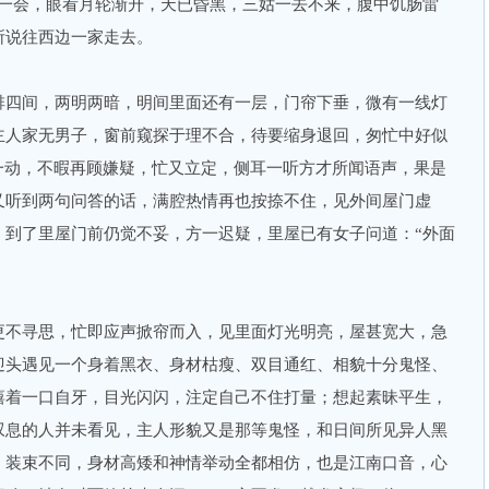
了一会，眼看月轮渐升，天已昏黑，三姑一去不来，腹中饥肠雷
所说往西边一家走去。
排四间，两明两暗，明间里面还有一层，门帘下垂，微有一线灯
主人家无男子，窗前窥探于理不合，待要缩身退回，匆忙中好似
一动，不暇再顾嫌疑，忙又立定，侧耳一听方才所闻语声，果是
又听到两句问答的话，满腔热情再也按捺不住，见外间屋门虚
，到了里屋门前仍觉不妥，方一迟疑，里屋已有女子问道：“外面
更不寻思，忙即应声掀帘而入，见里面灯光明亮，屋甚宽大，急
迎头遇见一个身着黑衣、身材枯瘦、双目通红、相貌十分鬼怪、
嘻着一口自牙，目光闪闪，注定自己不住打量；想起素昧平生，
叹息的人并未看见，主人形貌又是那等鬼怪，和日间所见异人黑
，装束不同，身材高矮和神情举动全都相仿，也是江南口音，心