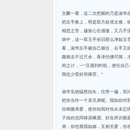
文麟一看，这二次把握的乃是淑华
把左手换上，明是双方处境太难，
相思之苦，越发心生感激，又几乎
病中，这一双玉手依旧那么净如玉
看，淑华左手被自己握住，右手又
颜相去不过尺余，香泽仿佛可闻，
闲之计，一“旦遇到时机，便任自己
我也少受好些痛苦。”
淑华见他猛然抬头，往旁一偏，笑
把你当作一个亲兄弟呢。我知你对
你稍微亲爱，使你知我对你从未忘
子由此也同移居峨眉。好在所识都
弟，你也视我如姊，互相关爱，但