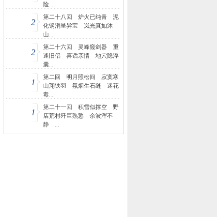
险...
第二十八回 炉火已纯青 泥
2
化钢消呈异宝 岚光真如沐
山...
第二十六回 灵峰窥剑器 重
2
逢旧侣 喜话亲情 地穴隐浮
囊...
第二回 明月照松间 寂寞寒
1
山翔铁羽 氛烟生石缝 迷花
毒...
第二十一回 积雪似撑空 野
1
店荒村歼巨熟憝 余波浑不
静 ...