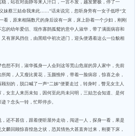
沉稳，站在对面静等来人汗口，一言不发，越发窘极，停了一
义妹蔡三姑命我来此……”话未说完，忽听身旁有一女子低呼“文
头一看，原来相隔数尺的身后设有一床，床上卧着一个少妇，刚刚
不忘的幼年爱侣、现作寡鹊孤鸳的意中人淑华，带了满面病容和
，又有屏风挡住，由黑暗中初次进门，迎头便遇着这么一位貌相
梦也想不到，淑华孤身一人会到这等荒山危崖的异人家中，先前
如所闻，人又瘦比黄花，玉颜憔悴，带着一脸病容，惊喜之余，
顾别的，脱口喊了一声“二姊”便要走过，转身时，瞥见女主人
节，女主人来历未知，因何至此尚未问明，三姑怎会知道、是何
形迹？念头一转，忙即停步。
说，还不甚信，跟着便听屋外走动，闯进一人，探身一看，果是
见文麟回顾惊喜惶急之状，恐其情热大甚直奔过来，刚要下床，