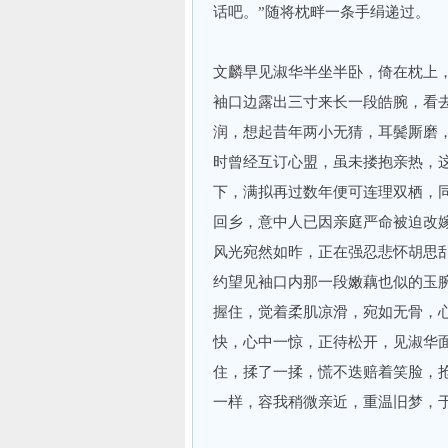
话吧。”随将枕畔一条手绢递过。
文麟早见淑华半坐半卧，倚在枕上
袖口边露出三寸来长一段皓腕，看
润，想起昔年两小无猜，耳鬓厮磨
时曾经互订心盟，虽未搂抱亲热，
下，满拟再过数年便可连理双栖，
回乡，意中人已因亲庭严命被迫改
风光宛然如昨，正在强忍悲怀胡思
约望见袖口内那一段嫩藕也似的玉
握住，觉着柔肌凉滑，宛如无骨，
快，心中一惊，正待松开，见淑华
住，揉了一揉，慌不迭赔着笑脸，
一样，容我稍微亲近，重温旧梦，于