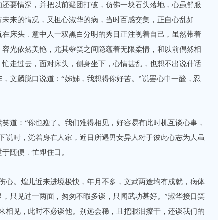
的还要情深，并把以前疑团打破，仿佛一块石头落地，心虽舒服
方未来的情况，又担心淑华的病，当时百感交集，正自心乱如
就在床头，意中人一双黑白分明的秀目正注视着自己，虽然带着
，容光依然美艳，尤其颦笑之间隐蕴着无限柔情，和以前偶然相
，忙走过去，面对床头，侧身坐下，心情甚乱，也想不出说什话
，文麟脱口说道：“姊姊，我想得你好苦。”说罢心中一酸，忍
然笑道：“你也瘦了。我们难得相见，好容易有此时机互谈心事，
往下说时，觉着身在人家，近日所遇男女异人对于彼此心志为人虽
过于随便，忙即住口。
不伤心。煌儿近来进境极快，年月不多，文武两途均有成就，病体
里，只见过一两面，匆匆不暇多谈，只闻武功甚好。”淑华接口笑
便来相见，此时不必谈他。别远会稀，且把眼泪擦干，还谈我们的