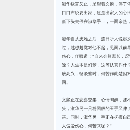
淑华欲言又止，呆望着文麟，停了
口口声说要出家，这是出家人的心
低下头去偎在淑华手上，一面亲热，
淑华自从患难之后，连日听人说起
过，越想越觉对他不起，见面以前
伤心，佯嗔道：“自来会短离长，
逢？人生本是幻梦，这等认真作什
该高兴，畅谈些时，何苦作此楚囚
回。
文麟正在悲喜交集，心情陶醉，骤
头，淑华另一只粉团般的玉手又伸
甚。同时，淑华另一手正在抚摸自
人偏爱伤心，何苦来呢？”