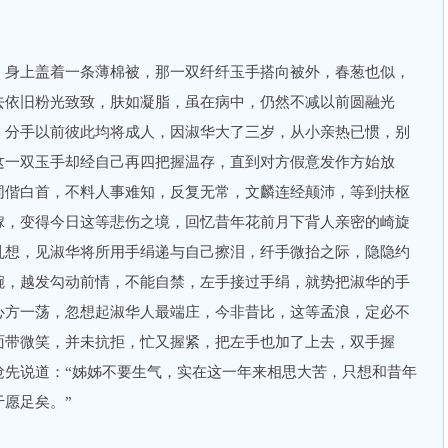
，身上盖着一条薄棉被，那一双纤纤玉手搭向被外，春葱也似，
去依旧粉光致致，肤如凝脂，虽在病中，仍然不减以前圆融光
，分手以前彼此均将成人，因淑华大了三岁，从小亲热已惯，别
这一双玉手却经自己再四把握温存，直到对方假意发作方始放
同偕白首，不料人事难知，反复无常，文麟连经颠沛，等到扶枢
嫁，变得今日这等悲伤之境，回忆昔年花前月下背人亲密的崎旋
乱想，见淑华将所用手绢递与自己擦泪，纤手微抬之际，隐隐约
腕，越发勾动前情，不能自禁，左手接过手绢，就势把淑华的手
心方一荡，忽想起淑华人最端庄，今非昔比，这等孟浪，定必不
面带微笑，并未抗拒，忙又握紧，把左手也加了上去，双手握
抢先说道：“姊姊不要生气，实在这一年来相思大苦，只想和昔年
愿足矣。”