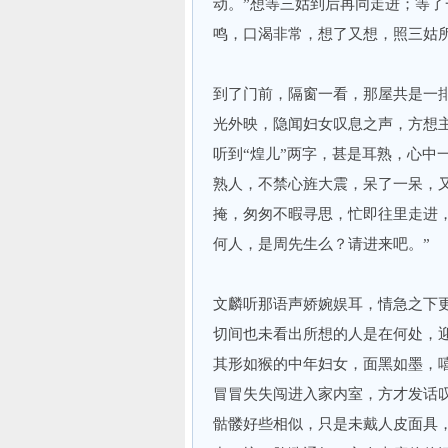
动。”想等三姑到后再同走进；等
鸣，口渴非常，想了又想，照三姑
到了门前，隔窗一看，那屋共是一
光外映，隐闻妇女叹息之声，方想
听到“煌儿”两字，甚是耳熟，心中
熟人，不禁心旌大震，呆了一呆，
掩，匆匆不暇寻思，忙即往里走进
何人，是周先生么？请进来吧。”
文麟听那语声娇婉娱耳，情急之下
切间也未看出所想的人是在何处，
其形如猴的中年妇女，面黑如墨，
冒冒失失闯进入家内室，方才发话
骷髅好些相似，只是未戴人皮面具