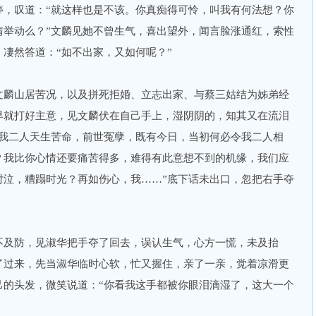
停，叹道：“就这样也是不该。你真痴得可怜，叫我有何法想？你
情举动么？”文麟见她不曾生气，喜出望外，闻言脸涨通红，索性
凄然答道：“如不出家，又如何呢？”
文麟山居苦况，以及拼死拒婚、立志出家、与蔡三姑结为姊弟经
早就打好主意，见文麟伏在自己手上，湿阴阴的，知其又在流泪
况我二人天生苦命，前世冤孽，既有今日，当初何必令我二人相
？我比你心情还要痛苦得多，难得有此意想不到的机缘，我们应
对泣，糟蹋时光？再如伤心，我……”底下话未出口，忽把右手夺
不及防，见淑华把手夺了回去，误认生气，心方一慌，未及抬
了过来，先当淑华临时心软，忙又握住，亲了一亲，觉着凉滑更
己的头发，微笑说道：“你看我这手都被你眼泪滴湿了，这大一个