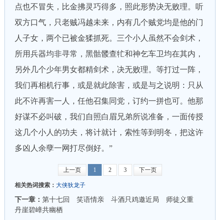
点也不冒失，比金拂灵巧得多，照此形势决无败理。听
双方口气，只老贼冯越未来，内有几个贼党均是他的门
人子女，两个已被金猱抓死。三个小人虽然不会剑术，
所用兵器均非寻常，黑骷髅查牤和神乞车卫均在其内，
另外几个少年男女都精剑术，决无败理。等打过一阵，
我们再相机行事，或是就此除害，或是与之说明：只从
此不许再害一人，任他召集同党，订约一拼也可。他那
好谋不必叫破，我们自照白眉兄弟所说准备，一面传授
这几个小人的功夫，将计就计，索性等到明冬，把这许
多凶人余孽一网打尽倒好。”
上一页
1
2
3
下一页
相关热词搜索：
大侠狄龙子
下一章：
第十七回 笑语情亲 斗酒只鸡邀近局 师徒义重
丹崖碧嶂共幽栖