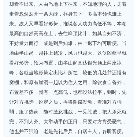
却看不出来。人由当地上下往来，不知地理的人，走着
走着忽然裂开一条大缝，葬身其下，多高本领也难上
来。敌人又早看好形势，推说各人功力高低不等，本领
最高的自然高高在上，去往峰顶比斗；如其自知不济，
不妨量力而行，或是到后知难，由上退下均可听便。当
地由半山起，越往上越冷，风力也越大。这伙凶孽早就
看好形势，预为布置，由半山起直达银光顶上两座冰
峰，各就当地形势定出比斗所在，较低的几处并还搭有
窝棚，和原有崖洞一起以为住人之用，除饮食自备外，
布置差不多，就有一点高低，也都没法拉平，到时，先
让对方挑选，说定之后，再将阴谋发动，看准对方强
弱，服了热药，随时激怒挑战，一见胜败，把人杀死就
完，不到人齐、大举动手的正日，只要对方肯受恶气，
他也并不强迫，老是先礼后兵，自居主人，各听客便。