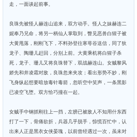
走，一面谈起前事。
良珠先被怪人赫连山追来，双方动手。怪人之妹赫连二
妮奉乃兄命，将另一柄仙人掌取到，瞥见恶兽白猩子被
大黄甩落，刚刚飞下，不料孙登往寒萼谷送信，同了狄
龙子、陶珊儿赶回，分别上前。大黄乘机将白猩子杀
死，龙子、珊儿又将良珠替下，双战赫连山。女贼黎风
娇先和井凌霜对敌，良珠忽来夹攻；看出形势不妙，刚
飞身纵起想要暗放毒针毒箭，忽听空中笑声，一条黑影
已凌空飞堕。双方恰巧撞在一起。
女贼手中钢抓刚往上一挡，左膀已被敌人不知用什东西
打了一下，骨痛欲折，兵器几乎脱手，惊慌百忙中，认
出来人正是黑衣女侠晏瑰，以前曾经遇过一次，虽未对