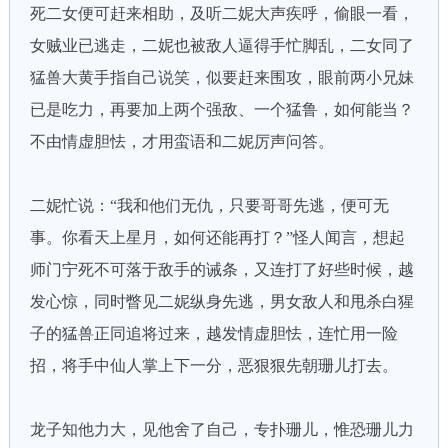
死二女便可赶来相助，及听二妮大声疾呼，偷眼一看，
女贼业已逃走，二妮也被敌人逼得手忙脚乱，二女同了
猛兽大黄手指自己说笑，似要赶来围攻，眼前两小兄妹
已是吃力，再要加上两个强敌、一个猛鲁，如何能当？
不由情虚胆怯，才用蛮语和二妮厉声问答。
二妮忙说：“我和他们无仇，只要哥哥先逃，便可无
事。你看天上星月，如何还能再打？”怪人闻言，想起
师门宁死不可落于敌手的诫条，又连打了好些时候，越
发心惊，同时瞥见二妮纵身先逃，男女敌人和甩杀白猩
子的猛兽正同追将过来，越发情虚胆怯，连忙用一险
招，将手中仙人掌上下一分，恶狠狠先朝珊儿打去。
龙子知他力大，见他舍了自己，专扑珊儿，惟恐珊儿力