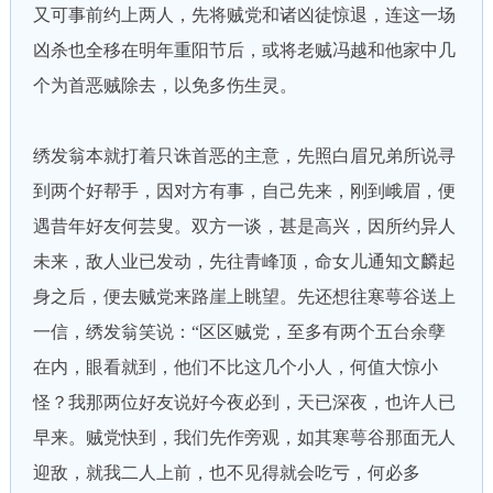
又可事前约上两人，先将贼党和诸凶徒惊退，连这一场
凶杀也全移在明年重阳节后，或将老贼冯越和他家中几
个为首恶贼除去，以免多伤生灵。
绣发翁本就打着只诛首恶的主意，先照白眉兄弟所说寻
到两个好帮手，因对方有事，自己先来，刚到峨眉，便
遇昔年好友何芸叟。双方一谈，甚是高兴，因所约异人
未来，敌人业已发动，先往青峰顶，命女儿通知文麟起
身之后，便去贼党来路崖上眺望。先还想往寒萼谷送上
一信，绣发翁笑说：“区区贼党，至多有两个五台余孽
在内，眼看就到，他们不比这几个小人，何值大惊小
怪？我那两位好友说好今夜必到，天已深夜，也许人已
早来。贼党快到，我们先作旁观，如其寒萼谷那面无人
迎敌，就我二人上前，也不见得就会吃亏，何必多