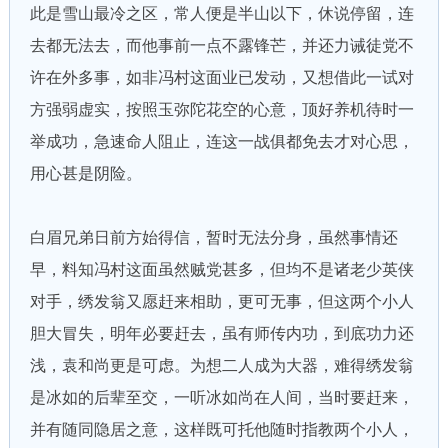
此是雪山最冷之区，常人便是半山以下，休说停留，连
去都无法去，而他事前一点不露锋芒，并还力诫徒党不
许在外多事，如非冯村这面业已发动，又想借此一试对
方强弱虚实，按照玉弥陀花空的心意，顶好养机待时一
举成功，急速命人阻止，连这一战俱都免去才对心思，
用心甚是阴险。
白眉兄弟日前方始得信，暂时无法分身，虽然事情还
早，料知冯村这面虽然贼党甚多，但均不是诸老少英侠
对手，绣发翁又愿赶来相助，更可无事，但这两个小人
胆大冒失，明年必要赶去，虽有师传内功，到底功力还
浅，袁和尚更是可虑。为想二人成为大器，难得绣发翁
是冰如的后辈至交，一听冰如尚在人间，当时要赶来，
并有随同隐居之意，这样既可托他随时指教两个小人，