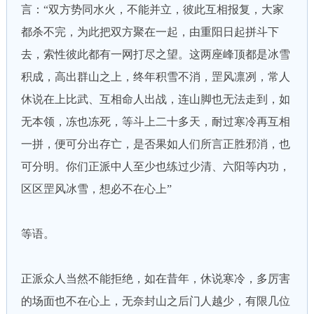
言：“双方势同水火，不能并立，彼此互相报复，大家
都杀不完，为此把双方聚在一起，由重阳日起拼斗下
去，索性彼此都有一网打尽之望。这两座峰顶都是冰雪
积成，高出群山之上，终年积雪不消，罡风凛冽，常人
休说在上比武、互相命人出战，连山脚也无法走到，如
无本领，冻也冻死，等斗上二十多天，耐过寒冷再互相
一拼，便可分出存亡，是否果如人们所言正胜邪消，也
可分明。你们正派中人至少也练过少清、六阳等内功，
区区罡风冰雪，想必不在心上”
等语。
正派众人当然不能拒绝，如在昔年，休说寒冷，多厉害
的场面也不在心上，无奈封山之后门人越少，有限几位