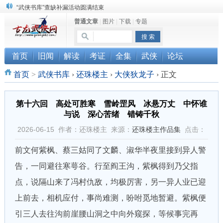
“武侠书库”查缺补漏活动圆满结束
普通文章
|
图片
|
下载
|
专题
珠海《古龙作品集》PDF扫描版分享
三千藏书奉江湖 ， 诚邀侠友共赏鉴
首页
旧闻
解读
考证
全集
武侠
论坛
首页
>
武侠书库
›
还珠楼主
›
大侠狄龙子
›
正文
第十六回 高处可胜寒 雪岭罡风 冰悬万丈 中怀谁
与说 深心苦绪 错铸千秋
2026-06-15 作者：还珠楼主 来源：
还珠楼主作品集
点击：
前文何紫枫、蔡三姑同了文麟、淑华半夜里接到异人警
告，一同避往寒萼谷。行至阎王沟，紫枫得到乃父指
点，说隔山来了冯村仇敌，均极厉害，另一异人业已迎
上前去，相机应付，事尚难测，吩咐觅地暂避。紫枫便
引三人去往沟前崖腰山洞之中向外窥探，等候事完再