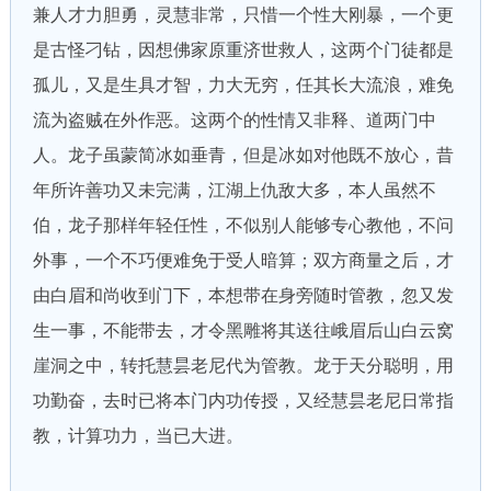
兼人才力胆勇，灵慧非常，只惜一个性大刚暴，一个更
是古怪刁钻，因想佛家原重济世救人，这两个门徒都是
孤儿，又是生具才智，力大无穷，任其长大流浪，难免
流为盗贼在外作恶。这两个的性情又非释、道两门中
人。龙子虽蒙简冰如垂青，但是冰如对他既不放心，昔
年所许善功又未完满，江湖上仇敌大多，本人虽然不
伯，龙子那样年轻任性，不似别人能够专心教他，不问
外事，一个不巧便难免于受人暗算；双方商量之后，才
由白眉和尚收到门下，本想带在身旁随时管教，忽又发
生一事，不能带去，才令黑雕将其送往峨眉后山白云窝
崖洞之中，转托慧昙老尼代为管教。龙于天分聪明，用
功勤奋，去时已将本门内功传授，又经慧昙老尼日常指
教，计算功力，当已大进。