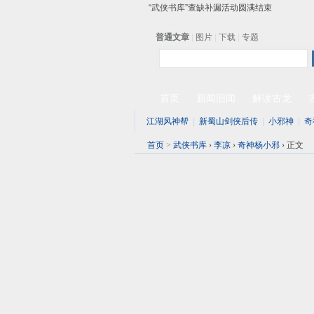
“武侠书库”查缺补漏活动圆满结束
《古龙小说原貌探究》修订版已上市
普通文章
|
图片
|
下载
|
专题
顾雪衣《古龙武侠小说知见录》上市
首页
新闻旧闻
解读古龙
江湖风神帮
|
新蜀山剑侠后传
|
小邪神
|
奇
首页
>
武侠书库
›
李凉
›
奇神杨小邪
›
正文
2024-09-14 14:
小邪一只眼睛看一个人，他叫道：
们，王八看乌龟，自家人说自家人美
小雨和小丁，登时羞煞，本来是
阿三笑道：“小邪帮主，其实小丁