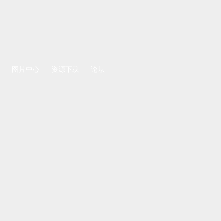
rss
图片中心
资源下载
论坛
栏目总排行
第一章 白马非马
第八章 玉观音
第五章 温香柔玉
第十三章 飞瀑神功
第三十章 快乐神仙梦
第四章 碧玉青竹杖
第九章 太原萧玉府
第十二章 钟敲二十四
第七章 光头和尚狗