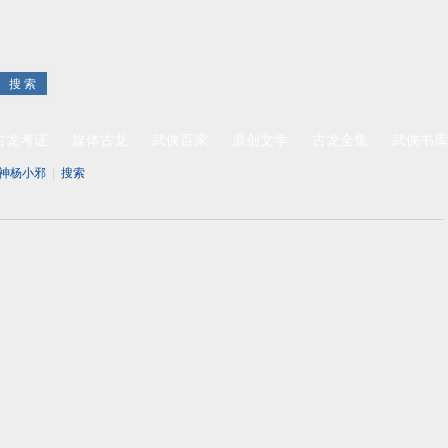
古龙考证
媒体古龙
武侠百家
原创文学
古龙全集
武侠书库
神杨小邪
|
搜索
第二十一章 五步半词王
37:41 作者：李凉 来源：
李凉作品集
评论：
0
点击：
“你们两个丫头美什么？一见面就美个没完，也不怕人家笑你
，搞啥嘛！”
很好的一件事情，被小邪一说，全不像这么回事了。
和小雨都很漂亮，我分不出那个比较漂亮。”