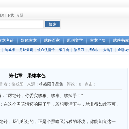
图片
|
下载
|
专题
古龙考证
媒体古龙
武侠百家
原创文学
古龙全集
武侠书库
花
|
煞威棒
|
月铲天蝎
|
铁血侠情传
|
银牛角
|
傲爷刀
|
搏命巾
|
大煞手
|
金雕龙
第七章 枭雄本色
6:08 作者：柳残阳 来源：
柳残阳作品集
评论：
0
点击：
“厉绝铃，你委实够狠、够毒、够辣手！”
在这个黑暗污秽的圈子里，若想要活下去，就非得如此不可，
铃，我们所处的，正是个黑暗又污秽的环境，你能知道这一