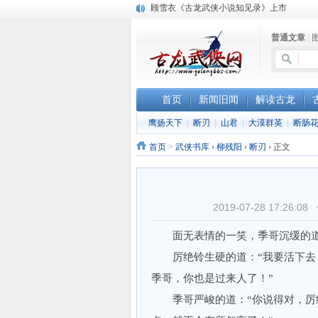
顾雪衣《古龙武侠小说知见录》上市
“武侠书库”查缺补漏活动圆满结束
普通文章
|
《古龙小说原貌探究》修订版已上市
首页
新闻旧闻
解读古龙
鹰扬天下
|
断刃
|
山君
|
大漠群英
|
断肠
首页
>
武侠书库
›
柳残阳
›
断刃
›
正文
2019-07-28 17:2
面无表情的一笑，季哥沉缓的道：
厉绝铃生硬的道：“我要活下去；
季哥，你也是过来人了！”
季哥严峻的道：“你说得对，厉绝