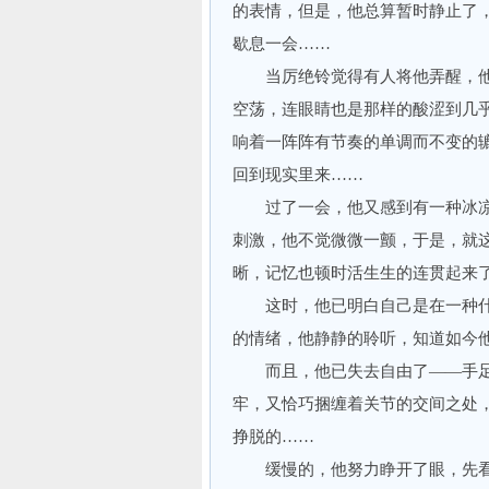
的表情，但是，他总算暂时静止了
歇息一会……
当厉绝铃觉得有人将他弄醒，他
空荡，连眼睛也是那样的酸涩到几
响着一阵阵有节奏的单调而不变的
回到现实里来……
过了一会，他又感到有一种冰凉
刺激，他不觉微微一颤，于是，就
晰，记忆也顿时活生生的连贯起来
这时，他已明白自己是在一种什
的情绪，他静静的聆听，知道如今
而且，他已失去自由了——手足
牢，又恰巧捆缠着关节的交间之处
挣脱的……
缓慢的，他努力睁开了眼，先看