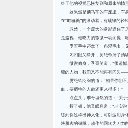
终于他的视觉已恢复到和原来的情
这果然是辆马车的车座里，车身
在“咕辘辘”的滚动着，有规律的轻
忽然，一个庞大的身影遮住了厉
是监视，他吃力的微微一动面庞，嗯
季哥手中还拿了一条湿毛巾，见他
闭闭眼又睁开，厉绝铃清了清嗓子
微微俯身，季哥笑道：“很遗憾用
缠的人物，我们又不能再有闪失—
厉绝铃闷闷的道：“如果你们不用
血，要牺牲的人命还更来得多！”
点点头，季哥坦然的道：“关于这
顿了顿，他又叹息道：“老实说，
练到你这样出神入化，可以运用身
块肌肉的弹跳，动作的回转为刀力