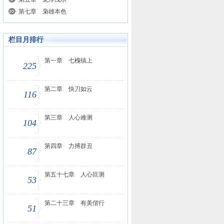
第七章 枭雄本色
栏目月排行
第一章 七槐镇上
225
第二章 快刀如云
116
第三章 人心难测
104
第四章 力搏群丑
87
第五十七章 人心叵测
53
第二十三章 有美偕行
51