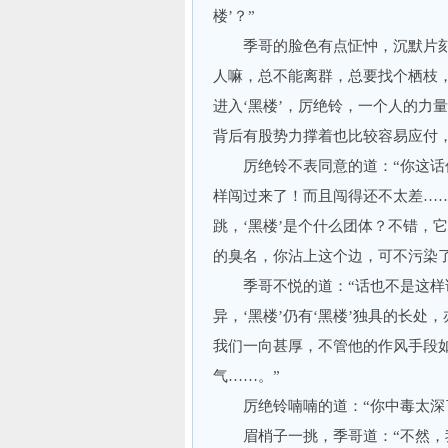
楼’？”
季哥的脸色有点怔忡，沉默片刻，
人嘛，总不能离群，总要找个栖枝
进入‘黑楼’，厉绝铃，一个人的力
背后有股势力撑着也比较容易应付，
厉绝铃不表同意的道：“你这话仍
样闯过来了！而且闯得还不太差…
跳，‘黑楼’是个什么团体？不错，
的臭名，你沾上这个边，可不污染了
季哥不悦的道：“话也不是这样说
异，‘黑楼’仍有‘黑楼’独具的长
我们一向甚厚，不管他的作风手段
气……。”
厉绝铃喃喃的道：“你中毒太深
眉梢子一挑，季哥道：“不然，我