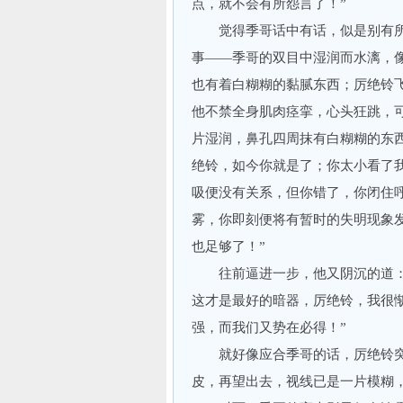
点，就不会有所怨言了！”
觉得季哥话中有话，似是别有所
事——季哥的双目中湿润而水漓，
也有着白糊糊的黏腻东西；厉绝铃飞
他不禁全身肌肉痉挛，心头狂跳，可
片湿润，鼻孔四周抹有白糊糊的东
绝铃，如今你就是了；你太小看了我
吸便没有关系，但你错了，你闭住呼
雾，你即刻便将有暂时的失明现象
也足够了！”
往前逼进一步，他又阴沉的道：“
这才是最好的暗器，厉绝铃，我很
强，而我们又势在必得！”
就好像应合季哥的话，厉绝铃突
皮，再望出去，视线已是一片模糊