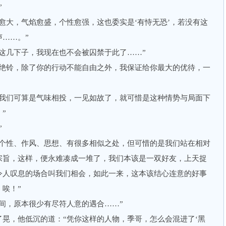
”
大，气焰愈盛，个性愈强，这也委实是‘有恃无恐’，若没有这
……。”
几下子，我现在也不会被囚禁于此了……”
铃，除了你的行动不能自由之外，我保证给你最大的优待，一
们可算是气味相投，一见如故了，就可惜是这种情势与局面下
”
”
性、作风、思想、有很多相似之处，但可惜的是我们站在相对
宗旨，这样，便永难凑成一堆了，我们本该是一双好友，上天捉
令人叹息的场合叫我们相会，如此一来，这本该结心连意的好事
唉！”
，原本很少有尽符人意的遇合……”
，他低沉的道：“凭你这样的人物，季哥，怎么会混进了‘黑