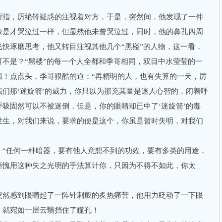
指，厉绝铃疑惑的注视着对方，于是，突然间，他发现了一件
像是才哭泣过一样，但显然他未曾哭泣过，同时，他的鼻孔四周
快琢磨思考，他又转目注视其他几个“黑楼”的人物，这一看，
不是？“黑楼”的每一个人全都和季哥相同，双目中水莹莹的一
西！点点头，季哥狠酷的道：“再精明的人，也有失算的一天，厉
们那‘迷旋箭’的威力，你只以为那充其量是迷人心智的，闭着呼
吸固然可以不被迷倒，但是，你的眼睛却已中了‘迷旋箭’的毒
发生，对我们来说，要求的便是这个，你虽是暂时失明，对我们
任何一种暗器，要有他人意想不到的功效，要有多类的用途，
惭愧用这种失之光明的手法算计你，只因为不得不如此，你太
然感到眼睛起了一阵针刺般的炙热痛苦，他用力眨动了一下眼
，就宛如一层云翳挡住了瞳孔！