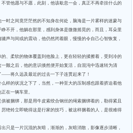
，不管他愿与不愿，此刻，他该歇息一会，真正不再牵挂什么的
一时之间竟茫茫然的不知身在何处，脑海是一片雾样的迷蒙与
乎睁不开，他躺在那里，感到身体是微微摇晃的，而且，耳朵里
辘辘声与间或的震动，他仍然闭着眼，慢慢的令自己心智恢复，
的、柔软的物体覆盖到他脸上，更在轻轻的揉擦着，受到冷的
这一颤之后，他的意识倏然便开始复活，自混沌中迅速转为清
了——将久远及最近的过去一下子连贯起来了！
么样的状况之下了，当然，一种至大的压制感也跟着挤迫着他
他正在一辆车里。
俱被捆绑，那是用牛皮索绞合钢丝的绳索捆绑着的，勒得紧且
，厉绝铃立即晓得这是行家的技巧，被这样捆着的人，是很难得
出只是一片沉混的灰暗，渐渐的，灰暗消散，影像逐步清晰，