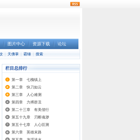
rss
图片中心
资源下载
论坛
纹
|
天佛掌
|
霸锤
|
搜索
栏目总排行
第一章 七槐镇上
第二章 快刀如云
第三章 人心难测
第四章 力搏群丑
第二十三章 有美偕行
第五十九章 刃断魂渺
第五十七章 人心叵测
第六章 英雄末路
第五章 龙浮浅水