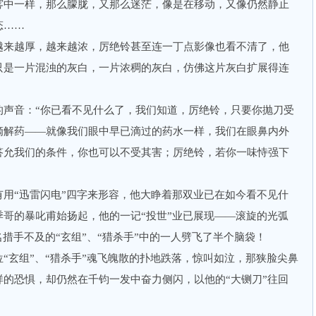
中一样，那么朦胧，又那么迷茫，像是在移动，又像仍然静止
态……
来越厚，越来越浓，厉绝铃甚至连一丁点影像也看不清了，他
只是一片混浊的灰白，一片浓稠的灰白，仿佛这片灰白扩展得连
音：“你已看不见什么了，我们知道，厉绝铃，只要你抛刀受
滴解药——就像我们眼中早已滴过的药水一样，我们在眼鼻内外
答允我们的条件，你也可以不受其害；厉绝铃，若你一味恃强下
“迅雷闪电”四字来形容，他大睁着那双业已在如今看不见什
哥的暴叱甫始扬起，他的一记“投世”业已展现——滚旋的光弧
名措手不及的“玄组”、“猎杀手”中的一人劈飞了半个脑袋！
玄组”、“猎杀手”魂飞魄散的扑地跌落，惊叫如泣，那狭脸尖鼻
的恐惧，却仍然在千钧一发中奋力侧闪，以他的“大铡刀”往回