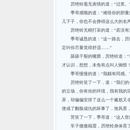
厉绝铃毫无表情的道：“过奖。
季哥感慨的道：“难怪你的胆量愈
几下子，你也不会挣得这么大的名声
厉绝铃无精打采的道：“若没有这
季哥诚恳的道：“这一路去，厉绝
定叫你尽量觉得舒适……”
舔舔干裂的嘴唇，厉绝铃道：“我
才认识，想想，未免有点叫人惋惜！
季哥慢慢的道：“我颇有同感。
厉绝铃笑了一下，道：“我们的个
的立场，你有你的环境，我有我的
弄，却偏偏安排了这么一个尴尬又
便成了翻脸成仇的坏事了，煞风景，
苦笑了一下，季哥道：“这人世间
车子微微颠震，厉绝铃身体晃了晃