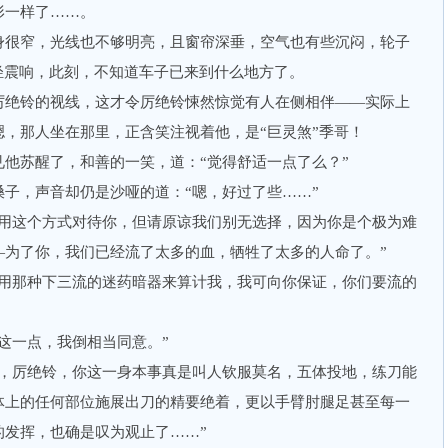
形一样了……。
很窄，光线也不够明亮，且窗帘深垂，空气也有些沉闷，轮子
轻震响，此刻，不知道车子已来到什么地方了。
绝铃的视线，这才令厉绝铃悚然惊觉有人在侧相伴——实际上
，那人坐在那里，正含笑注视着他，是“巨灵煞”季哥！
苏醒了，和善的一笑，道：“觉得舒适一点了么？”
，声音却仍是沙哑的道：“嗯，好过了些……”
这个方式对待你，但请原谅我们别无选择，因为你是个极为难
—为了你，我们已经流了太多的血，牺牲了太多的人命了。”
那种下三流的迷药暗器来算计我，我可向你保证，你们要流的
一点，我倒相当同意。”
厉绝铃，你这一身本事真是叫人钦服莫名，五体投地，练刀能
体上的任何部位施展出刀的精要绝着，更以手臂肘腿足甚至每一
的发挥，也确是叹为观止了……”