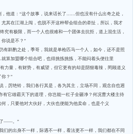
他道：“这个故事，说来话长了……但也没有什么出奇之处，
，尤其在江湖上闯，也脱不开这种帮会组合的牵扯，所以，我才
量终究有极限，而一个人也很难和一个团体去抗拒，道上混生活，
你说是不？”
有斟酌之处，季哥，我就是单枪匹马一个人，如今，还不是照
…就算加盟哪个组合吧，也得挑拣挑拣，不能闷着头便往里
它有力量，有财势，有威望，但它更有的却是阴狠毒辣，罔顾道义
你？”
，厉绝铃，我们各行其是，各为其主，立场不同，观念自也迥
处，亦有它雄霸天下的道理，你岂能一杠子全砸净？何况曹大楼主待
如何，只要他对大伙好，大伙也便能为他卖命，也是个义
了——。”
们的出身不一样，际遇不一样，看法更不一样，我们都在不同