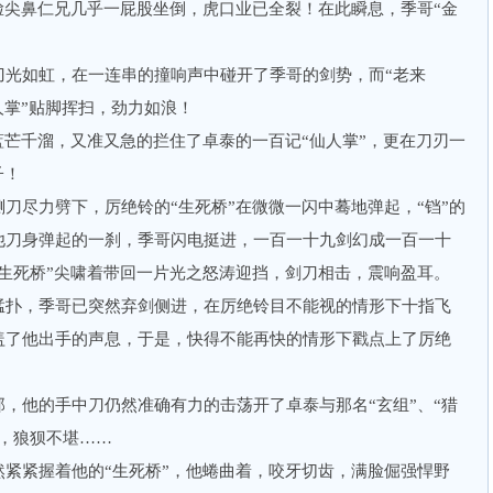
尖鼻仁兄几乎一屁股坐倒，虎口业已全裂！在此瞬息，季哥“金
如虹，在一连串的撞响声中碰开了季哥的剑势，而“老来
人掌”贴脚挥扫，劲力如浪！
芒千溜，又准又急的拦住了卓泰的一百记“仙人掌”，更在刀刃一
子！
尽力劈下，厉绝铃的“生死桥”在微微一闪中蓦地弹起，“铛”的
他刀身弹起的一刹，季哥闪电挺进，一百一十九剑幻成一百一十
生死桥”尖啸着带回一片光之怒涛迎挡，剑刀相击，震响盈耳。
扑，季哥已突然弃剑侧进，在厉绝铃目不能视的情形下十指飞
盖了他出手的声息，于是，快得不能再快的情形下戳点上了厉绝
他的手中刀仍然准确有力的击荡开了卓泰与那名“玄组”、“猎
，狼狈不堪……
紧握着他的“生死桥”，他蜷曲着，咬牙切齿，满脸倔强悍野