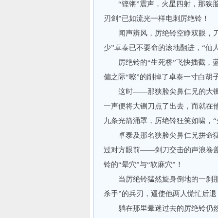
“铿锵”震声，火星四射，那狭脸
刃剑”已如流光一样电刺厉绝铃！
闻声辨风，厉绝铃空睁双眼，刀光
少”卓泰已不要命的滚地翻进，“仙
厉绝铃的“生死桥”飞快插截，蓝
偏之际“嚓”的削掉了卓泰一寸白胡
这时——那狭脸尖鼻仁兄的大铡刀
一声便将大铡刀点了出去，而就在
九条光箭涌罩，厉绝铃狂笑如啸，“
卓泰及那名狭脸尖鼻仁兄拼命猛
过对方眼前——剑刀交击的声浪卷
铃的“晕穴”与“软麻穴”！
当厉绝铃猛然旋身倒地的一刹那，
杀手”的兵刃，逼使他两人慌忙后退
躺在那里晕迷过去的厉绝铃仍然紧