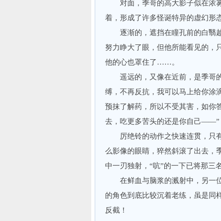
对面，季哥的高大影子似在浓雾
着，形成了许多怪诞特异的虚幻形
逐渐的，遮挡在瞳孔前的白翳越
努力睁大了眼，但他所能看见的，
他的心也罩住了……。
遥远的，又像在近前，是季哥的声
缚，不再反抗，我可以马上给你涂
预抹了解药，所以不受其害，如你
去，吃更多苦头的还是你自己——”
厉绝铃的动作之快速连贯，只有用
么影像的眼睛，猝然斜滚了出去，季
中一刃独射，“吭”的一下已将那三
在鲜血与脑浆的溅射中，另一位“
的角色到底比较沉着老练，虽是同样
反截！