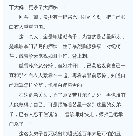
丁大妈，更杀了大师姊！”
回头一望，最少有十把寒光四射的长剑，把自己和
白衣人重重包围。
这十余人，全是峨嵋派高手，为首的是苦星师太，
是峨嵋掌门苦月的师妹，性子暴烈胸襟狭窄，对纪绮
萍，戚雪珍素来视如眼中钉、背上刺。
戚雪珍急急分辩，但她才开口，已蓦然发觉自己一
直和那个白衣人紧靠在一起。再看者眼前形势，知道自
己就算怎样分辨，也是白费唇舌的。
在这危急关头，除了师父苦月亲临之外，再也没有
人能救得了自己。可是跟随着苦星一起到这里的女弟
子，已有人忍不住说道：“雪珍师妹快走，师叔已把掌
门杀了！”
这名女弟子冒死说出峨嵋派近百年来最可怕的丑