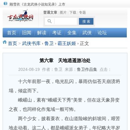
“武侠书库”查缺补漏活动圆满结束
普通文章
|
图片
|
下载
|
专题
《古龙小说原貌探究》修订版已上市
顾雪衣《古龙武侠小说知见录》上市
首页
旧闻
解读
考证
全集
武侠
论坛
首页
>
武侠书库
›
鲁卫
›
霸王妖姬
›
正文
第六章 天地逍遥游冶处
2024-08-19 作者：鲁卫 来源：
鲁卫作品集
点击：
十六年前那一夜，电光乱闪，暴雨仿似苍天崩渍坍
塌，倾盆而下。
峨嵋山，素有“峨嵋天下秀”美誉，但在这天象异变
之夜，也同样化作鬼域一般可怖。
两个少女，披着蓑衣，在山道险峻的斜坡间，艰苦
地走动着。这二人，都是峨嵋派女弟子，年纪略大半岁