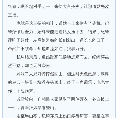
气傲，瞧不起对手，一上来便大言炎炎，让那道姑先攻
三招。
也就是这三招的相让，道姑一上来便占了先机。纪
绮萍倾尽全力，始终未能把道姑反压下去，结果，纪绮
萍吃了败仗，左肩给道姑的长剑划出一道长长的口子，
虽然并不致命，却也血流如注，狼狈万分。
私斗结束后，道姑趾高气扬地远飏而去。纪绮萍虽
然不忿，却也无可奈何。
姊妹二人只好悻悻然回山。但这时天色已黑，厚厚
的乌云一块又一块浮在头顶上，终于一声霹雳，电光大
作，下起雨来。
戚雪珍向一户相熟人家借取了两件蓑衣，各自披上
一件，冒着狂风暴雨登山。
走至半山亭，纪绮萍肩上伤口疼得厉害，要坐在亭