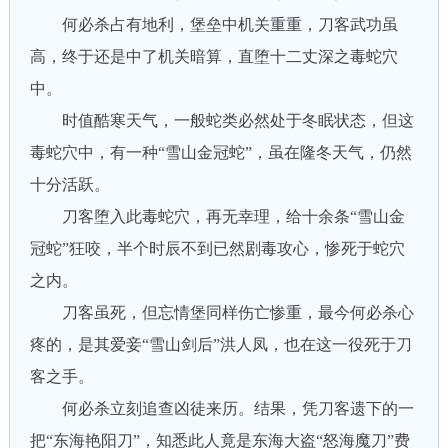
何必杀占有地利，堡垒中机关重重，刀客武功虽
高，终于还是中了机关暗算，直堕十二丈深之毒蛇穴
中。
时值酷寒天气，一般蛇类必然处于冬眠状态，但这
毒蛇穴中，有一种“雪山金冠蛇”，虽在隆冬天气，仍然
十分活跃。
刀客堕入此毒蛇穴，再无幸理，给十余条“雪山金
冠蛇”狂咬，半个时辰不到已然剧毒攻心，惨死于蛇穴
之内。
刀客虽死，但忘情堡同样伤亡惨重，最今何必杀心
疼的，是其爱妾“雪山剑后”洪人凤，也在这一役死于刀
客之手。
何必杀立刻追查凶徒来历。结果，凭刀客遗下的一
把“东海艳阳刀”，知悉此人竟是东海大盗“怒海魔刀”费