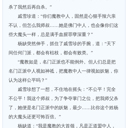
杀了我然后再自杀。”
戚雪珍道：“你们魔教中人，固然是心狠手辣六亲
不认，但怎么我师叔……她是佛门中人，也会像你们这
些大魔头一样，总是满手血腥罪孽深重？”
杨缺突然伸手，抓住了戚雪珍的手腕，道：“天下
间任何门派，都会有枯枝，都会有败类。”
“魔教如是，名门正派也不能例外。但人们总是把
名门正派中人视如神祗，把魔教中人一律视如妖魅，你
认为这样公平吗？”
戚雪珍想了一想，不住地在摇头：“不公平！完全
不公平！我这个师叔，为了争夺掌门之位，把我师父杀
了，她便是名门正派中的妖魅，最少……比你这个姓杨
的大魔头还更可怖百倍。”
杨缺道：“我是魔教的大首领，凡是正道盟中人，