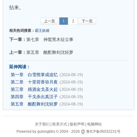
拈来。
上一页
1
2
下一页
相关热词搜索：
霸王妖姬
下一章：
第七章 神鹫黑木征尘事
上一章：
第五章 酩酊舞剑沈轻萝
延伸阅读：
·
第一章 白雪熊掌成追忆
(2024-08-19)
·
第二章 十里荷香弥月夜
(2024-08-19)
·
第三章 残酒金戈圣火起
(2024-08-19)
·
第四章 干戈杀出真汉子
(2024-08-19)
·
第五章 酩酊舞剑沈轻萝
(2024-08-19)
关于我们
|
联系方式
|
版权声明
|
电脑网站
Powered by
gulongbbs
©
2004 -
2026
鲁ICP备06032231号