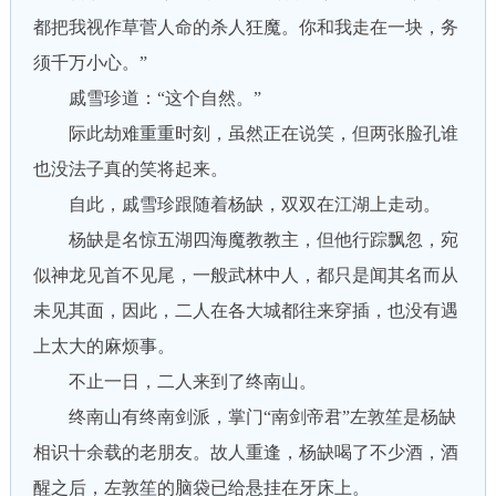
都把我视作草菅人命的杀人狂魔。你和我走在一块，务
须千万小心。”
戚雪珍道：“这个自然。”
际此劫难重重时刻，虽然正在说笑，但两张脸孔谁
也没法子真的笑将起来。
自此，戚雪珍跟随着杨缺，双双在江湖上走动。
杨缺是名惊五湖四海魔教教主，但他行踪飘忽，宛
似神龙见首不见尾，一般武林中人，都只是闻其名而从
未见其面，因此，二人在各大城都往来穿插，也没有遇
上太大的麻烦事。
不止一日，二人来到了终南山。
终南山有终南剑派，掌门“南剑帝君”左敦笙是杨缺
相识十余载的老朋友。故人重逢，杨缺喝了不少酒，酒
醒之后，左敦笙的脑袋已给悬挂在牙床上。