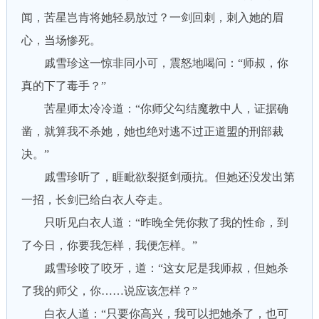
闻，苦星岂肯将她轻易放过？一剑回刺，刺入她的眉
心，当场惨死。
戚雪珍这一惊非同小可，震怒地喝问：“师叔，你
真的下了毒手？”
苦星师太冷冷道：“你师父勾结魔教中人，证据确
凿，就算我不杀她，她也绝对逃不过正道盟的刑部裁
决。”
戚雪珍听了，睚毗欲裂挺剑顽抗。但她还没发出第
一招，长剑已给白衣人夺走。
只听见白衣人道：“昨晚全凭你救了我的性命，到
了今日，你要我怎样，我便怎样。”
戚雪珍咬了咬牙，道：“这女尼是我师叔，但她杀
了我的师父，你……说应该怎样？”
白衣人道：“只要你高兴，我可以把她杀了，也可