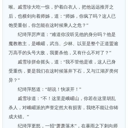
喉。戚雪珍大吃一惊，护着白衣人，把他远远推开之
后，也横剑向着师姊，道：“师姊，你疯了吗？这人已
饱受重创，你怎能在这时候乘人之危？”
纪绮萍厉声道：“难道你没听见他的身分吗？他是
魔教教主，是峨嵋，武当、少林、以至是整个正道盟逾
万高手的头号大敌，我要杀他，又有什么不对了？”
戚雪珍拼命摇头，道：“我不管他是谁，这人已身
受重伤，要是我们在这时候落井下石，又与江湖歹类何
异？”
纪绮萍怒道：“胡说！快滚开！”
戚雪珍道：“不！这里是峨嵋山，你若在这里胡乱
杀人，对峨嵋派的声誉定然大有损害，我绝不能让你铸
成大错。”
纪绮萍更怒，一招“萧萧落木”，在暴雨之下刺向师