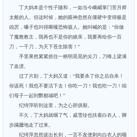
丁大妈本是个性子随和，一如当今峨嵋掌门苦月师
太般的人。但这时候，她的眼神忽然在僵硬中变得极是
凶厉，嗓子也叫得嘶哑恐怖骇人。她叫喊的是：“你做
了魔教教主，我再也不是你的娘亲，我要再给你一百
刀，一千刀，为天下苍生除害！”
手里果然紧紧抓住一柄明晃晃的尖刀，刀锋上梁满
了血渍。
过了片刻，丁大妈又道：“我要杀了你之后自杀！
你该死！我也不要活下去！你吃一刀！我也吃一刀！咱
们母子一起到酆都城吧！”
纪绮萍听到这里，为之心胆俱裂。
不久，丁大妈就咽了气，戚雪珍也扶着白衣人，脚
步蹒跚地走了过来。
纪绮萍忽然拔出长剑，一言不发便刺向白衣人的咽