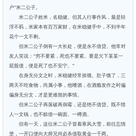
户”米二公子。
米二公子姓米，名稳健。但其人行事作风，最是轻
浮不羁，米家本有百万家财，在米稳健手中，不到半年
花个一文不剩。
但米二公子倒有一大长处，便是永不借贷。他常对
友人笑说：“穷不要紧，死也不要紧。要是欠下某某一
屁股债，便是死了也不安宁。”
在身无分文之时，米稳健经常挨饿。肚子饿了，三
两天不吃食物，尚属小事，他嗜酒，在酒瘾发作之时偏
偏身无分文，才是更难熬的事情。
但米二公子再落破再倒霉，还是绝不借贷。既不惜
人一文钱，也不赊借一碗面、一樽酒。
但有一天，这位米二公子冒着寒风大雪，前往忘情
堡，一开口便向大师兄何必杀借取黄金一千两。