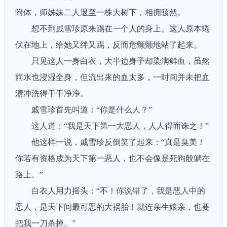
附体，师姊妹二人退至一株大树下，相拥骇然。
想不到戚雪珍原来踢在一个人的身上。这人原本蜷
伏在地上，给她又绊又踢，反而危颤颤地站了起来。
只见这人一身白衣，大半边身子却染满鲜血，虽然
雨水也浸湿全身，但流出来的血太多，一时间并未把血
渍冲洗得干干净净。
戚雪珍首先叫道：“你是什么人？”
这人道：“我是天下第一大恶人，人人得而诛之！”
他这样一说，戚雪珍反倒笑了起来：“真是臭美！
你若有资格成为天下第一恶人，也不会像是死狗般躺在
路上。”
白衣人用力摇头：“不！你说错了，我是恶人中的
恶人，是天下间最可恶的大祸胎！就连亲生娘亲，也要
把我一刀杀掉。”