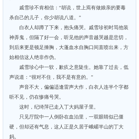
戚雪珍不肯相信：“胡说，世上焉有做娘亲的要毒
杀自己的儿子，你少胡说八道。”
白衣人却蹲了下来，抱头痛哭。戚雪珍初时骂他装
神弄鬼，但隔了好一会，听见他的声音越哭越是悲切，
到后来更是顿足捶胸，大蓬血水自胸口间直喷出来，方
始相信这人绝非作伪。
戚雪珍心中一软，歉疚之意陡生。她靠了过去，低
声说道：“很对不住，我不是有意的。”
声音不大，偏偏适逢雷声大作，白衣人连半个字都
听不见，仍在惨痛号哭。
这时，纪绮萍已走入丁大妈屋子里。
只见厅院中一人倒卧在血泊里，一双眼睛似已僵
硬，但却还有气息，这人正是久居于峨嵋半山的丁大
妈。