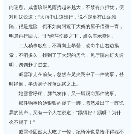
内喘息。戚雪珍眼见雨势越来越大，不禁有点担忧，便
对师姊说道：“大雨中山道难行，说不定更有山泥倾
陷，很是危险，倒不如向附近丁大妈的屋子借宿一宵，
明晨再行回去。”纪绮萍伤疲之下，点头表示赞同。
二人稍事歇息，不再向上攀登，改向半山右边摸
索，不消多久，找到了丁大妈的房舍，见厅院内灯火通
明，匆匆赶了过去。
戚雪珍走在前头，忽然左足尖踢中了一件物事，登
时绊倒，半边身子掉落泥浆之上。
她雪雪呼疼，脾气发作，又一脚踢向那件物事。
那件物事给她狠狠的踢了一脚，忽然发出了一阵诡
异的笑声，又有一个人在说道：“踢得好！踢呀！为什
么不踢了！”
戚雪珍固然大大吃了一惊，纪绮萍也是给吓得魂不