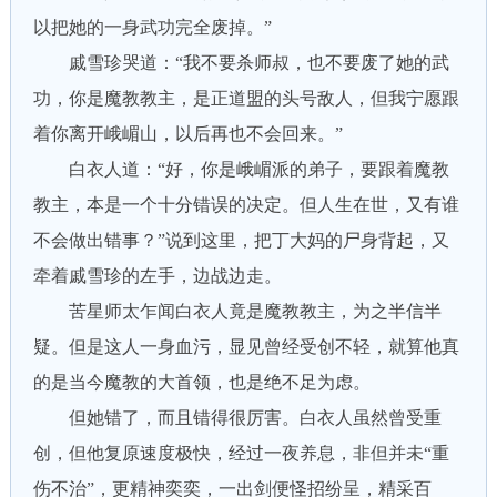
以把她的一身武功完全废掉。”
戚雪珍哭道：“我不要杀师叔，也不要废了她的武
功，你是魔教教主，是正道盟的头号敌人，但我宁愿跟
着你离开峨嵋山，以后再也不会回来。”
白衣人道：“好，你是峨嵋派的弟子，要跟着魔教
教主，本是一个十分错误的决定。但人生在世，又有谁
不会做出错事？”说到这里，把丁大妈的尸身背起，又
牵着戚雪珍的左手，边战边走。
苦星师太乍闻白衣人竟是魔教教主，为之半信半
疑。但是这人一身血污，显见曾经受创不轻，就算他真
的是当今魔教的大首领，也是绝不足为虑。
但她错了，而且错得很厉害。白衣人虽然曾受重
创，但他复原速度极快，经过一夜养息，非但并未“重
伤不治”，更精神奕奕，一出剑便怪招纷呈，精采百