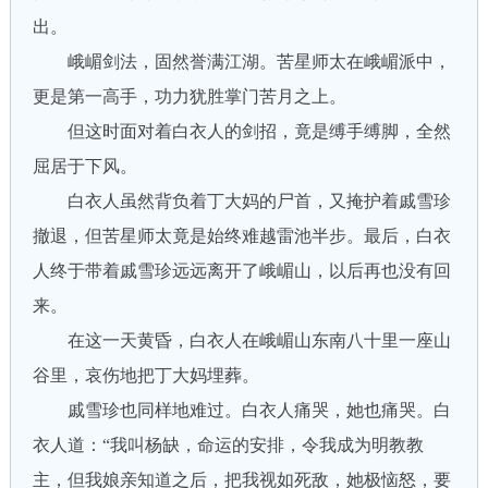
出。
峨嵋剑法，固然誉满江湖。苦星师太在峨嵋派中，
更是第一高手，功力犹胜掌门苦月之上。
但这时面对着白衣人的剑招，竟是缚手缚脚，全然
屈居于下风。
白衣人虽然背负着丁大妈的尸首，又掩护着戚雪珍
撤退，但苦星师太竟是始终难越雷池半步。最后，白衣
人终于带着戚雪珍远远离开了峨嵋山，以后再也没有回
来。
在这一天黄昏，白衣人在峨嵋山东南八十里一座山
谷里，哀伤地把丁大妈埋葬。
戚雪珍也同样地难过。白衣人痛哭，她也痛哭。白
衣人道：“我叫杨缺，命运的安排，令我成为明教教
主，但我娘亲知道之后，把我视如死敌，她极恼怒，要