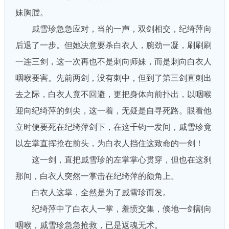
妹胸膛。
戚雪珍急急应对，当的一声，双剑相交，纪绮萍向
后退了一步。但她决意要杀白衣人，腕劲一凝，刷刷刷
一连三剑，这一次再也不是刺向师妹，而是刺向白衣人
咽喉要害。先前两剑，没有刺中，但到了第三剑直刺出
去之际，白衣人竟不回避，更把身体向前扑出，以咽喉
迎向纪绮萍的剑尖，这一着，无疑是自寻死路。眼看他
立时便要死在纪绮萍剑下，在这千钧一发间，戚雪珍竟
以左掌直挥抢在前头，为白衣人挡住这致命的一剑！
这一剑，直把戚雪珍的左掌掌心贯穿，但也在这刹
那间，白衣人突然一掌击在纪绮萍的额角上。
白衣人这掌，全然是为了戚雪珍而发。
纪绮萍中了白衣人一掌，羞愤交集，倏地一剑割向
咽喉，戚雪珍急急抢救，已是返魂无术。