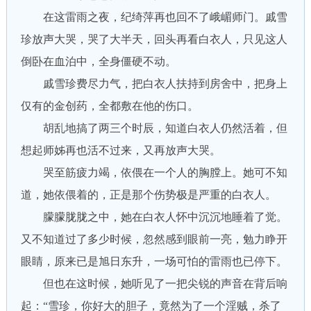
在这雷雨之夜，纪绮萍再也回不了峨嵋师门。戚雪
珍放声大哭，哭了大半天，回头再看白衣人，只见这人
倒卧在血泊中，全身僵硬不动。
戚雪珍费尽力气，把白衣人扶持到房舍中，把身上
仅有的金创药，全都敷在他的伤口。
胡乱地搞了两三个时辰，知道白衣人仍然活着，但
想起师姊再也活不过来，又再放声大哭。
哭至筋疲力竭，依偎在一个人的胸膛上。她可不知
道，她依偎着的，正是那个伤势极是严重的白衣人。
朦朦胧胧之中，她在白衣人怀中沉沉地睡着了觉。
又不知道过了多少时候，忽然感到眼前一亮，勉力睁开
眼睛，原来已是旭日东升，一场可怕的雷雨也已停下。
但也在这时候，她听见了一把尖锐的声音在背后响
起：“雪珍，你好大的胆子，竟然为了一个淫贼，杀了