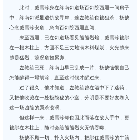
此时，戚雪珍身在终南剑道场百剑院西厢一间房子
中，终南剑派显遭仇敌寻衅，连左敦笙也被狙杀，杨缺
心念戚雪珍安危，急向百剑院西厢直闯。
未至西厢，已在剑道场看见熊熊烈焰，戚雪珍被绑
在一根木柱上，方圆不足三丈堆满木料煤炭，火光越来
越是猛烈，境况危如累卵。
左敦笙已死，终南山早已乱成一片。杨缺恼恨自己
怎能醉得一塌胡涂，直至这时候才醒过来。
过了很久，他才知道，左敦笙曾在酒中下了迷药，
又把他收藏在一处极隐秘的小室，分明是不要好友卷入
这一场凶险的厮杀漩涡。
但这样一来，戚雪珍却也因此而落在敌人手中，更
被绑在木柱上，随时会给熊熊烈火无情吞噬。
杨缺不顾一切，扑入火场内，把绑住戚雪珍的牛筋