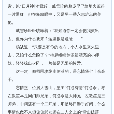
索，以“日月神指”戳碎，戚雪珍的脸庞早已给烟火薰得
一片通红，但在杨缺眼中，又是另一番永志难忘的美
艳。
戚雪珍轻轻咳嗽着：“我知道你一定会把我救出
去。但你为什么要来？这里很是危险……”
杨缺道：“只要是有你的地方，小人水里来火里
去，又怕什么危险了？”抱起峨嵋剑派最漂亮的小师
妹，轻轻掠出火阵，一脸都是无限的怜爱。
这一次，倾师围攻终南剑派的，是忘情堡七十余高
手。
忘情堡，位居大雪山，堡主“何必有情”何必杀，与
左敦笙本是同门师兄弟，何必杀是大师兄，左敦笙是三
师弟，中间还有一个二师弟，那是终日游手好闲，什么
事情也做不来但偏偏武功远在二人之上的“雪山破落