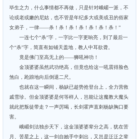
毕生之力，什么事情都不再做，只是针对峨嵋一派，不
论或老或嫩的尼姑，也不管是年纪多大或美或丑的俗家
女弟子，一律——杀！杀！杀！杀！杀！杀！杀！”
一连七个“杀”字，一字比一字更响亮，到了最后一
个“杀”字，简直有如铺天盖地，教人中耳欲聋。
竟是佛门至高无上的——狮吼神功！
金顶婆婆虽然武功绝高，但竟也给这一吼震得脸色
煞白，跄踉地向后倒退二尺。
也就在这一瞬间，杨缺已趁势抢登台上，全力营救
戚雪珍。但金顶婆婆是何等样人，岂能让这魔教大魔头
就此把叛徒带走？一声厉喝，长剑霍声直刺杨缺胸口要
害。
峨嵋剑法独步天下，这金顶婆婆辈分之高，犹在苦
月、苦星之上，这一剑自她手中刺出，又岂是泛泛之辈