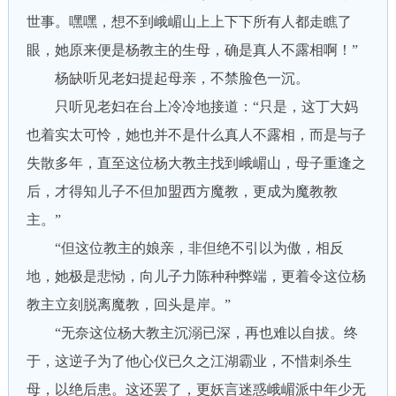
世事。嘿嘿，想不到峨嵋山上上下下所有人都走瞧了
眼，她原来便是杨教主的生母，确是真人不露相啊！”
杨缺听见老妇提起母亲，不禁脸色一沉。
只听见老妇在台上冷冷地接道：“只是，这丁大妈
也着实太可怜，她也并不是什么真人不露相，而是与子
失散多年，直至这位杨大教主找到峨嵋山，母子重逢之
后，才得知儿子不但加盟西方魔教，更成为魔教教
主。”
“但这位教主的娘亲，非但绝不引以为傲，相反
地，她极是悲恸，向儿子力陈种种弊端，更着令这位杨
教主立刻脱离魔教，回头是岸。”
“无奈这位杨大教主沉溺已深，再也难以自拔。终
于，这逆子为了他心仪已久之江湖霸业，不惜刺杀生
母，以绝后患。这还罢了，更妖言迷惑峨嵋派中年少无