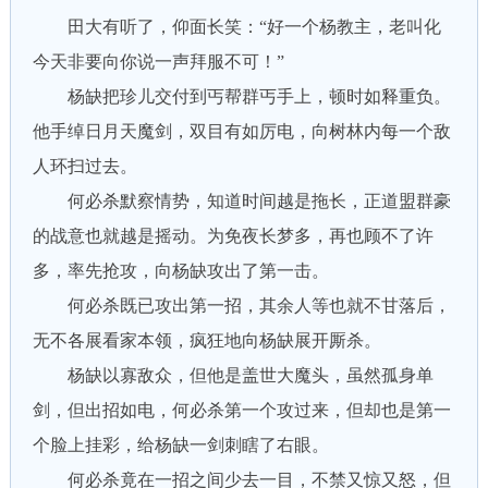
田大有听了，仰面长笑：“好一个杨教主，老叫化
今天非要向你说一声拜服不可！”
杨缺把珍儿交付到丐帮群丐手上，顿时如释重负。
他手绰日月天魔剑，双目有如厉电，向树林内每一个敌
人环扫过去。
何必杀默察情势，知道时间越是拖长，正道盟群豪
的战意也就越是摇动。为免夜长梦多，再也顾不了许
多，率先抢攻，向杨缺攻出了第一击。
何必杀既已攻出第一招，其余人等也就不甘落后，
无不各展看家本领，疯狂地向杨缺展开厮杀。
杨缺以寡敌众，但他是盖世大魔头，虽然孤身单
剑，但出招如电，何必杀第一个攻过来，但却也是第一
个脸上挂彩，给杨缺一剑刺瞎了右眼。
何必杀竟在一招之间少去一目，不禁又惊又怒，但