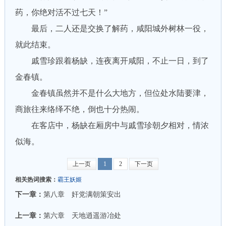
药，你绝对活不过七天！”
最后，二人还是交换了解药，咸阳城外树林一役，
就此结束。
戚雪珍跟着杨缺，连夜离开咸阳，不止一日，到了
金春镇。
金春镇虽然并不是什么大地方，但位处水陆要津，
商旅往来络绎不绝，倒也十分热闹。
在客店中，杨缺在厢房中与戚雪珍朝夕相对，情浓
似海。
上一页
1
2
下一页
相关热词搜索：
霸王妖姬
下一章：
第八章 奸党满朝策安出
上一章：
第六章 天地逍遥游冶处