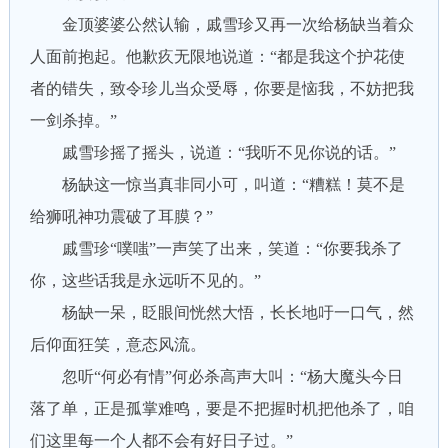
金顶婆婆公然认输，戚雪珍又再一次给杨缺当着众
人面前抱起。他歉疚无限地说道：“都是我这个护花使
者的错失，致令珍儿当众受辱，你要是恼我，不妨把我
一剑杀掉。”
戚雪珍摇了摇头，说道：“我听不见你说的话。”
杨缺这一惊当真非同小可，叫道：“糟糕！莫不是
给狮吼神功震破了耳膜？”
戚雪珍“噗嗤”一声笑了出来，笑道：“你要我杀了
你，这些话我是永远听不见的。”
杨缺一呆，眨眼间恍然大悟，长长地吁一口气，然
后仰面狂笑，意态风流。
忽听“何必有情”何必杀高声大叫：“杨大魔头今日
落了单，正是孤掌难鸣，要是不把握时机把他杀了，咱
们这里每一个人都不会有好日子过。”