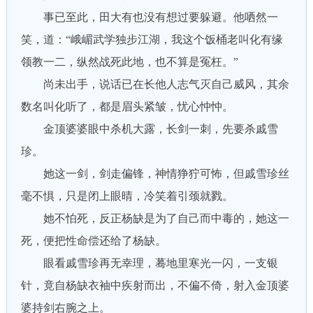
事已至此，田大有也没有想过要躲避。他哂然一
笑，道：“峨嵋武学独步江湖，我这个饭桶老叫化有缘
领教一二，纵然战死此地，也不算是冤枉。”
尚未出手，说话已在长他人志气灭自己威风，其余
数名叫化听了，都是眉头紧皱，忧心忡忡。
金顶婆婆眼中杀机大露，长剑一刺，先要杀戚雪
珍。
她这一剑，剑走偏锋，神情狰狞可怖，但戚雪珍丝
毫不惧，只是闭上眼晴，冷笑着引颈就戮。
她不怕死，反正杨缺是为了自己而中毒的，她这一
死，便把性命偿还给了杨缺。
眼看戚雪珍再无幸理，蓦地里寒光一闪，一支银
针，竟自杨缺衣袖中疾射而出，不偏不倚，射入金顶婆
婆持剑右腕之上。