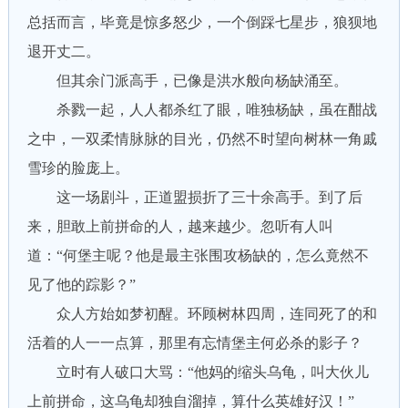
总括而言，毕竟是惊多怒少，一个倒踩七星步，狼狈地
退开丈二。
但其余门派高手，已像是洪水般向杨缺涌至。
杀戮一起，人人都杀红了眼，唯独杨缺，虽在酣战
之中，一双柔情脉脉的目光，仍然不时望向树林一角戚
雪珍的脸庞上。
这一场剧斗，正道盟损折了三十余高手。到了后
来，胆敢上前拼命的人，越来越少。忽听有人叫
道：“何堡主呢？他是最主张围攻杨缺的，怎么竟然不
见了他的踪影？”
众人方始如梦初醒。环顾树林四周，连同死了的和
活着的人一一点算，那里有忘情堡主何必杀的影子？
立时有人破口大骂：“他妈的缩头乌龟，叫大伙儿
上前拼命，这乌龟却独自溜掉，算什么英雄好汉！”