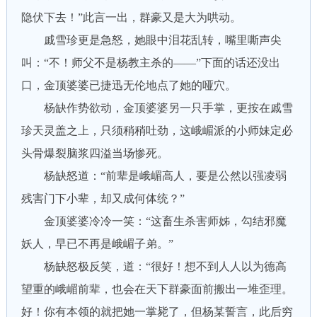
隐伏下去！”此言一出，群豪又是大为哄动。
戚雪珍更是急怒，她眼中泪花乱转，嘴里嘶声尖
叫：“不！师父不是杨教主杀的——”下面的话还没出
口，金顶婆婆已捷迅无伦地点了她的哑穴。
杨缺作势欲动，金顶婆婆另一只手掌，更按在戚雪
珍天灵盖之上，只须稍稍吐劲，这峨嵋派的小师妹定必
头骨爆裂脑浆四溢当场惨死。
杨缺怒道：“前辈是峨嵋高人，要是公然以强凌弱
残害门下小辈，却又成何体统？”
金顶婆婆冷冷一笑：“这畜生杀害师姊，勾结邪魔
妖人，早已不再是峨嵋子弟。”
杨缺怒极反笑，道：“很好！想不到人人以为德高
望重的峨嵋前辈，也会在天下群豪面前搬出一堆歪理。
好！你有本领的就把她一掌毙了，但杨某誓言，此后穷