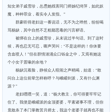
知女弟子戚雪珍，怂恿她残害同门师姊纪绮萍，如此妖
魔，种种罪业，着实令人发指。”
群豪听得老妇这一番说话，无不为之哗然，纷纷喝
骂杨缺，其中自然不乏粗鄙恶毒的污言秽语。
被绑在台上的戚雪珍，从未说过半句话。到了这时
候，再也忍无可忍，嘶声哭叫：“不是这样的！你休要
含血喷人！”但在群情汹涌众口铄金之中，又焉有她这
个小女子置喙的余地？
杨缺沉着脸，静候众人暄闹之声稍竭，始道：“敢
问台上这位前辈怎样称呼？与峨嵋剑派，又有什么渊
源？”
老妇嘿嘿一笑，道：“杨大教主，你可得要牢牢记
住了。我便是峨嵋派的金顶婆婆，平素诸事不理，但你
竟敢杀了本门掌教苦月师太，我这个老婆子就再也不能