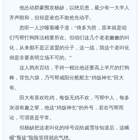
他怂动群豪围攻杨缺，以绝后患，最少有一大半人
齐声附和，但却是谁也不敢抢先动手。
忽听一人沙哑着嗓子道：“倚多为胜，原本就是咱
们丐帮打狗阵法精要所在。但咱们这几个老老嫩嫩的叫
化，从来都不是正道盟的分子，这一战，我这个老叫化
倒是非要表明立场不可的。”
这人鹑衣百结，手持一根比他还要高上半尺的打狗
棒，背负六袋，乃丐帮咸阳分舵舵主“鸡饭神乞”田大
有。
田大有喜欢吃鸡，每饭无鸡不欢，丐帮中人，每多
灰谐有趣之辈，他这“鸡饭神乞”的外号，若在丐帮而
论，可谓甚是平常。
但杨缺把这老叫化的绰号说给戚雪珍知道后，这峨
嵋“叛徒”险险笑得就此气绝。