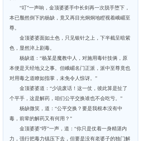
“叮”一声响，金顶婆婆手中长剑再一次脱手堕下，
本已颓然倒下的杨缺，竟又再目光炯炯地瞪视着峨嵋至
尊。
金顶婆婆面如土色，只见银针之上，下半截呈暗紫
色，显然淬上剧毒。
杨缺道：“杨某是魔教中人，对施用毒针技俩，原
本便是天经地义之事。但峨嵋名门正派，派中至尊竟也
对用毒之道瞭如指掌，未免令人惊讶。”
金顶婆婆道：“少说废话！这一仗，彼此算是扯了
个平手，这是解药，咱们公平交换谁也不会吃亏。”
杨缺微笑，道：“公平交换？要是我根本没有中
毒，前辈的解药又有何用？”
金顶婆婆“哼”一声，道：“你只是仗着一身精湛内
力，强行把毒力镇压下去，但要是没有老婆子的独门解