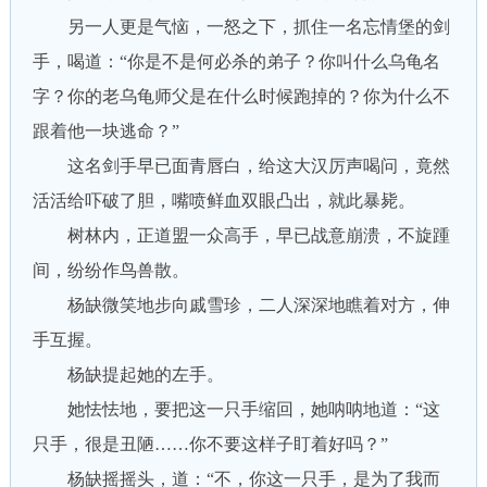
另一人更是气恼，一怒之下，抓住一名忘情堡的剑
手，喝道：“你是不是何必杀的弟子？你叫什么乌龟名
字？你的老乌龟师父是在什么时候跑掉的？你为什么不
跟着他一块逃命？”
这名剑手早已面青唇白，给这大汉厉声喝问，竟然
活活给吓破了胆，嘴喷鲜血双眼凸出，就此暴毙。
树林内，正道盟一众高手，早已战意崩溃，不旋踵
间，纷纷作鸟兽散。
杨缺微笑地步向戚雪珍，二人深深地瞧着对方，伸
手互握。
杨缺提起她的左手。
她怯怯地，要把这一只手缩回，她呐呐地道：“这
只手，很是丑陋……你不要这样子盯着好吗？”
杨缺摇摇头，道：“不，你这一只手，是为了我而