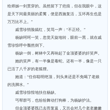
给师姊一剑贯穿的。虽然留下了疤痕，但在我眼中，这
是天下间最美丽的柔荑，便是西施复活，玉环再生也是
万万比不上。”
戚雪珍悄脸嫣红，笑骂一声：“不正经。”
杨缺呵呵一笑，忽觉天旋地转，眼前一黑，就在戚
雪珍惊呼中颓然倒下。
杨缺一倒，树林中又再响起了金顶婆婆的奸笑声。
她的笑声，有一半像是毒蛇。还有一半，像是一只
已活了八千岁的老狐狸。
她道：“任你聪明绝顶，到头来还是不免喝了老娘
的洗脚水。”
戚雪珍惊惶地扶住杨缺。
丐帮群丐，也纷纷舞动打狗棒，为杨缺护法。
但金顶婆婆既已去而复返，又岂会对几个老老嫩嫩