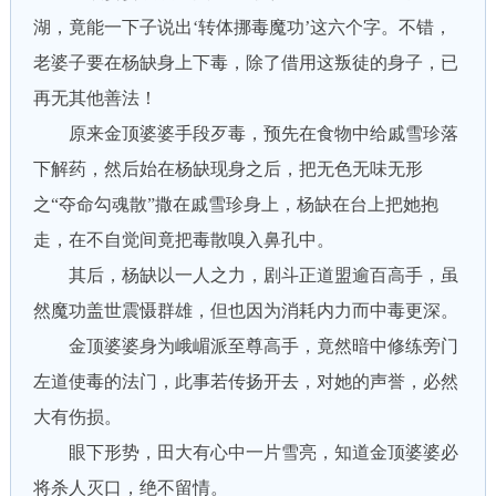
湖，竟能一下子说出‘转体挪毒魔功’这六个字。不错，
老婆子要在杨缺身上下毒，除了借用这叛徒的身子，已
再无其他善法！
原来金顶婆婆手段歹毒，预先在食物中给戚雪珍落
下解药，然后始在杨缺现身之后，把无色无味无形
之“夺命勾魂散”撒在戚雪珍身上，杨缺在台上把她抱
走，在不自觉间竟把毒散嗅入鼻孔中。
其后，杨缺以一人之力，剧斗正道盟逾百高手，虽
然魔功盖世震慑群雄，但也因为消耗内力而中毒更深。
金顶婆婆身为峨嵋派至尊高手，竟然暗中修练旁门
左道使毒的法门，此事若传扬开去，对她的声誉，必然
大有伤损。
眼下形势，田大有心中一片雪亮，知道金顶婆婆必
将杀人灭口，绝不留情。