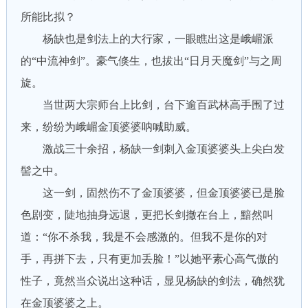
所能比拟？
杨缺也是剑法上的大行家，一眼瞧出这是峨嵋派
的“中流神剑”。豪气倏生，也拔出“日月天魔剑”与之周
旋。
当世两大宗师台上比剑，台下逾百武林高手围了过
来，纷纷为峨嵋金顶婆婆呐喊助威。
激战三十余招，杨缺一剑刺入金顶婆婆头上尖白发
髻之中。
这一剑，固然伤不了金顶婆婆，但金顶婆婆已是脸
色剧变，陡地抽身远退，更把长剑撤在台上，黯然叫
道：“你不杀我，我是不会感激的。但我不是你的对
手，再拼下去，只有更加丢脸！”以她平素心高气傲的
性子，竟然当众说出这种话，显见杨缺的剑法，确然犹
在金顶婆婆之上。