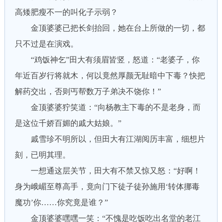
高矮肥瘦不一的叫化子示弱？
金顶婆婆已把长剑抬回，她在台上所做的一切，都
只不过是在演戏。
“鸡饭神乞”田大有须眉皆竖，怒道：“老婆子，你
年近百岁行将就木，何以竟然厚颜无耻暗中下毒？快把
解药交出，否则丐帮数万子弟决不饶你！”
金顶婆婆狞笑道：“向杨教主下毒的不是老身，而
是这位千娇百媚的戚大姑娘。”
戚雪珍不明所以，但田大有江湖阅历丰富，细想片
刻，已明其理。
一想通这层关节，田大有不禁又惊又怒：“好啊！
身为峨嵋至尊高手，竟向门下徒子徒孙施用‘转体挪毒
魔功’你……你究竟是谁？”
金顶婆婆嘿嘿一笑：“不愧是吃饭吃出名堂的老江