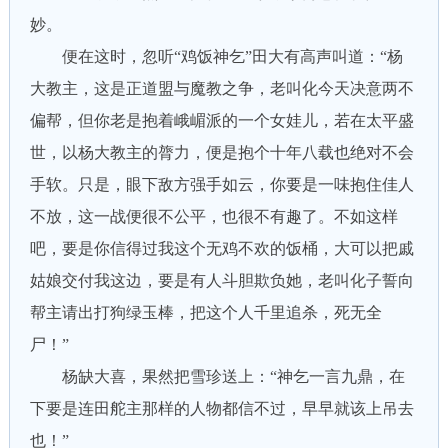
妙。
便在这时，忽听“鸡饭神乞”田大有高声叫道：“杨
大教主，这是正道盟与魔教之争，老叫化今天决意两不
偏帮，但你老是抱着峨嵋派的一个女娃儿，若在太平盛
世，以杨大教主的膂力，便是抱个十年八载也绝对不会
手软。只是，眼下敌方强手如云，你要是一味抱住佳人
不放，这一战便很不公平，也很不有趣了。不如这样
吧，要是你信得过我这个无鸡不欢的饭桶，大可以把戚
姑娘交付我这边，要是有人斗胆欺负她，老叫化子誓向
帮主请出打狗绿玉棒，把这个人千里追杀，死无全
尸！”
杨缺大喜，果然把雪珍送上：“神乞一言九鼎，在
下要是连田舵主那样的人物都信不过，早早就该上吊去
也！”