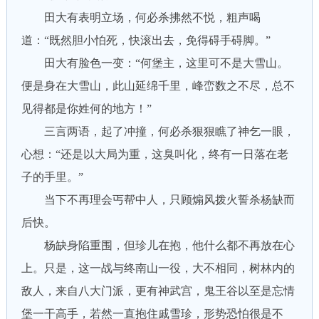
田大有表明立场，何必杀拂然不悦，粗声喝
道：“既然胆小怕死，快滚出去，免得碍手碍脚。”
田大有脸色一变：“何堡主，这里可不是大雪山。
便是身在大雪山，此山延绵千里，峰峦数之不尽，总不
见得都是你姓何的地方！”
三言两语，起了冲撞，何必杀狠狠瞧了神乞一眼，
心想：“还是以大局为重，这臭叫化，终有一日落在老
子的手里。”
当下不再理会丐帮中人，只顾煽风拨火誓杀杨缺而
后快。
杨缺身陷重围，但珍儿在抱，他什么都不再放在心
上。只是，这一战与终南山一役，大不相同，树林内的
敌人，来自八大门派，更有神武宫，鬼王谷以至是忘情
堡一干高手，若然一直抱住戚雪珍，形势恐怕很是不