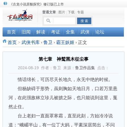
《古龙小说原貌探究》修订版已上市
顾雪衣《古龙武侠小说知见录》上市
普通文章
|
图片
|
下载
|
专题
“武侠书库”查缺补漏活动圆满结束
首页
旧闻
解读
考证
全集
武侠
论坛
首页
>
武侠书库
›
鲁卫
›
霸王妖姬
›
正文
第七章 神鹫黑木征尘事
2024-08-19 作者：鲁卫 来源：
鲁卫作品集
点击：
情话绵长，可历尽天长地久，永无中绝的时候。
但杨缺碍于形势，虽则胸如天地日月，口若万里悬
河，在此强敌林立珍儿被掳之际，也只能说到这里，戛
然止住。
台上老妇一直面罩寒霜，直至此刻，方始冷冷说
道：“峨嵋半山，有一位丁大妈，平素深居简出，不问