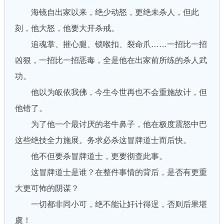
海镜自出家以来，绝少动怒，更绝未杀人，但此
刻，他大怒，他要大开杀戒。
追魂掌、摧心腿、锁喉扣、裂命爪……一招比一招
凶狠，一招比一招恶毒，全是他在出家前所练的杀人武
功。
他以为皈依我佛，今生今世再也不会重施故计，但
他错了。
为了他一个最讨厌的老牛鼻子，他在极度震怒中巴
这些绝技全力施展。务求必杀这冒牌道士而后快。
他不但要杀冒牌道士，更要彻查此事。
这冒牌道士是谁？在整件事情的背后，是否有更重
大更可怖的阴谋？
一切都非同小可，绝不能让奸计得逞，否则后果堪
虞！