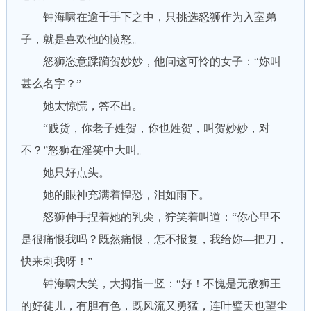
钟海啸在逾千手下之中，只挑选怒狮作为入室弟
子，就是喜欢他的愤怒。
怒狮恣意蹂躏贺妙妙，他问这可怜的女子：“妳叫
甚么名字？”
她太惊慌，答不出。
“贱货，你老子姓贺，你也姓贺，叫贺妙妙，对
不？”怒狮在淫笑中大叫。
她只好点头。
她的眼神充满着惶恐，泪如雨下。
怒狮伸手捏着她的乳尖，狞笑着叫道：“你心里不
是很痛恨我吗？既然痛恨，怎不报复，我给妳—把刀，
快来刺我呀！”
钟海啸大笑，大拇指一竖：“好！不愧是无敌狮王
的好徒儿，有胆有色，既风流又勇猛，连叶璧天也望尘