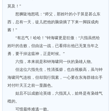
莫及！”
怒狮陡地怒吼：“师父，那姓叶的小子算是甚么东
西，总有一天，徒儿把他的脑袋摘了下来一脚踩成肉
酱！”
“有志气！哈哈！”钟海啸更是狂傲：“六指虽然给
姓叶的击败，但由这一战，已看得出他已无复当年之
勇，要干掉这瘟神，正是时候。”
六指，本来就是和钟海啸同一伙的枭雄人物。
但这位六指先生，性清孤僻，也自视极高，虽与钟
海啸同气连枝，但却我行我素，一心要在东海群雄出手
对付叶天王之前一显颜色。
姑且不以成败论英雄，六指其人，姶终是有枭雄气
槪的。
可惜最终难逃一败。