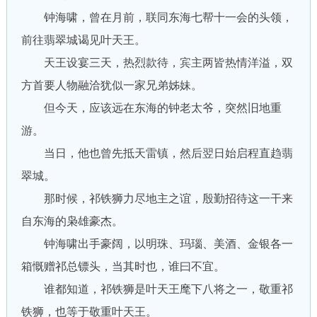
钟海啸，曾在月前，联同东海七帮十一会的头领，
前往翡翠城谒见叶天王。
天王设宴三天，热烈款待，宾主两皆热情洋溢，双
方首要人物融洽犹似一家兄弟姊妹。
但今天，应该远在东海的钟老太爷，突然旧地重
游。
当日，他也曾先抵天雷镇，然后翌日始启程直趋翡
翠城。
那时候，祁铁狮力尽地主之谊，殷勤招待这一干来
自东海的枭雄豪杰。
钟海啸出手豪阔，以明珠、玛瑙、美酒、金银各一
箱慨赠祁总镖头，当其时也，谁曰不宜。
谁都知道，祁铁狮是叶天王麾下八将之一，敬重祁
铁狮，也等于敬重叶天王。