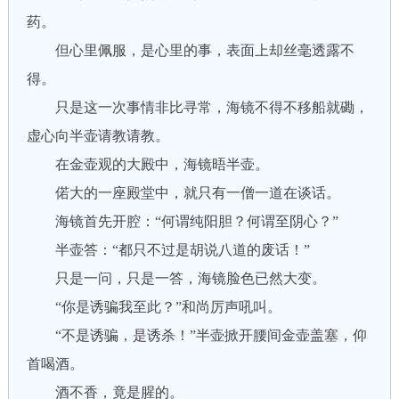
药。
但心里佩服，是心里的事，表面上却丝毫透露不
得。
只是这一次事情非比寻常，海镜不得不移船就磡，
虚心向半壶请教请教。
在金壶观的大殿中，海镜晤半壶。
偌大的一座殿堂中，就只有一僧一道在谈话。
海镜首先开腔：“何谓纯阳胆？何谓至阴心？”
半壶答：“都只不过是胡说八道的废话！”
只是一问，只是一答，海镜脸色已然大变。
“你是诱骗我至此？”和尚厉声吼叫。
“不是诱骗，是诱杀！”半壶掀开腰间金壶盖塞，仰
首喝酒。
酒不香，竟是腥的。