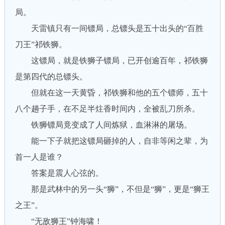
局。
天雷镇只有一间镖局，总镖头是五十出头的“百胜
刀王”祁铁狮。
这镖局，就是铁狮子镖局，已开创逾百年，祁铁狮
是第四代的总镖头。
但就在这一天黄昏，祁铁狮和他的五个镖师，五十
八个趟子手，在不足半炷香时间内，全被乱刀所杀。
铁狮镖局竟变成了人间炼狱，血淋淋的屠场。
能一下子就把这镖局砸掉的人，自非等闲之辈，为
首一人是谁？
答案是震人心弦的。
那是武林中的另一头“狮”，不但是“狮”，更是“狮王
之王”。
“无敌狮王”钟海啸！