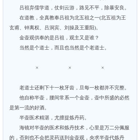
吕祖弃儒学道，仗剑云游，路见不平，除暴安良。
在道教，全真教奉吕祖为北五祖之一(北五祖为王
玄甫、钟离权、吕洞宾、刘操及王重阳)。
金壶观供奉的是吕祖，观主又是谁？
当然是个道士，而且也当然是个老道士。
× × ×
老道士还剩下十一枚牙齿，旦每一枚都并不完整。
他自称半壶，腰间常系一个金壶，壶中所盛的必然
是第一流的好酒。
半壶医术精湛，尤擅提炼丹药。
海镜对半壶的医术和炼丹技术，心里是万二分佩服
的，否则也不会把灵药送到金壶观，央求半壶代炼丹