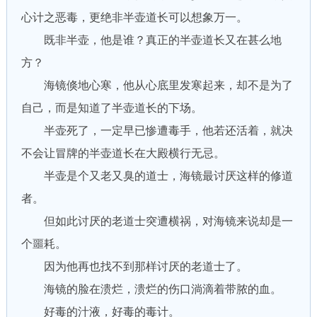
心计之恶毒，更绝非半壶道长可以想象万一。
既非半壶，他是谁？真正的半壶道长又在甚么地
方？
海镜倏地心寒，他从心底里发寒起来，却不是为了
自己，而是知道了半壶道长的下场。
半壶死了，一定早已惨遭毒手，他若还活着，就决
不会让冒牌的半壶道长在大殿横行无忌。
半壶是个又老又臭的道士，海镜最讨厌这样的修道
者。
但如此讨厌的老道士突遭横祸，对海镜来说却是一
个噩耗。
因为他再也找不到那样讨厌的老道士了。
海镜的脸在溃烂，溃烂的伤口淌滴着带脓的血。
好毒的汁液，好毒的毒计。