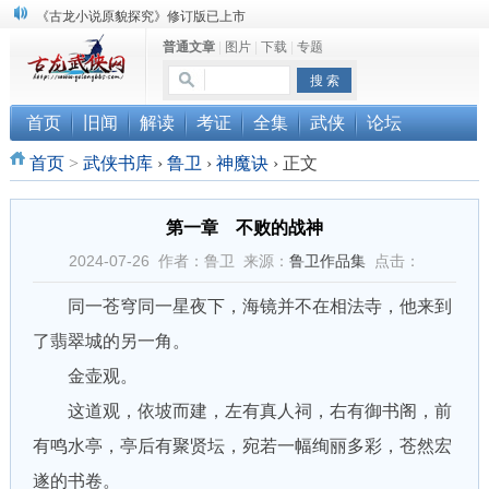
顾雪衣《古龙武侠小说知见录》上市
普通文章
|
图片
|
下载
|
专题
“武侠书库”查缺补漏活动圆满结束
《古龙小说原貌探究》修订版已上市
首页
旧闻
解读
考证
全集
武侠
论坛
首页
>
武侠书库
›
鲁卫
›
神魔诀
›
正文
第一章 不败的战神
2024-07-26 作者：鲁卫 来源：
鲁卫作品集
点击：
同一苍穹同一星夜下，海镜并不在相法寺，他来到
了翡翠城的另一角。
金壶观。
这道观，依坡而建，左有真人祠，右有御书阁，前
有鸣水亭，亭后有聚贤坛，宛若一幅绚丽多彩，苍然宏
遂的书卷。