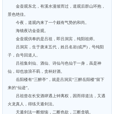
金壶观东北，有溪水漫坡而过，道观后群山环抱，
景色绝佳。
今夜，道观内来了一个颇有气势的和尚。
海镜夜访金壶观。
金壶观供奉的是吕祖，即吕洞宾，纯阳祖师。
吕洞宾，生于唐末五代，姓吕名岩(或严)，号纯阳
子，自号回道人。
吕祖集剑仙、酒仙、诗仙与色仙于一身，虽是神
仙，却也放浪不羁，贪杯好酒。
岳阳楼有“三醉亭”，就是吕洞宾“三醉岳阳楼”留下
来的“仙迹”。
吕祖曾在长安酒肆遇上钟离权，因而得道法，又遇
火龙真人，得练天遁剑法。
天遁剑法一断烦恼，二断色欲，三断贪嗔。