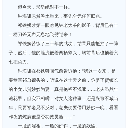
但今天，形势绝对不一样。
钟海啸忽然卷土重来，事先全无任何朕兆。
祁铁狮才第一眼瞧见钟老太爷的影子，背后已有十
二柄刀斧无声无息地飞劈过来！
祁铁狮苦练了三十年的武功，结果只能抵挡了一阵
子，然后，他的脸庞嵌着两柄斧头，胸前背后也插着六
七把尖刀。
钟海啸在祁铁狮咽气前吿诉他：“我这一次来，是
要恭喜祁总镖头的，听说在这十天之前，你娶了贺镇长
的小女儿贺妙妙为妻，真是艳福不浅哪……老夫虽然年
逾花甲，但实不相瞒，对女人这种事，还是兴致不减当
年，只要祁老兄不反对，老夫便要借用妙妙一晚，看看
昨夜的炖鹿鞭是否功效灵验……”
一脸的淫相，一脸的奸诈，一脸的残酷。