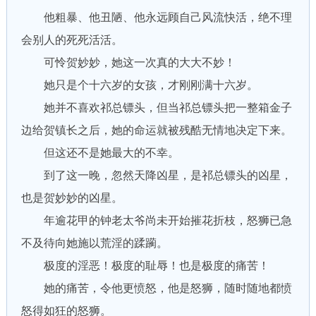
他粗暴、他丑陋、他永远顾自己风流快活，绝不理
会别人的死死活活。
可怜贺妙妙，她这一次真的大大不妙！
她只是个十六岁的女孩，才刚刚满十六岁。
她并不喜欢祁总镖头，但当祁总镖头把一整箱金子
边给贺镇长之后，她的命运就被残酷无情地决定下来。
但这还不是她最大的不幸。
到了这一晚，忽然天降凶星，是祁总镖头的凶星，
也是贺妙妙的凶星。
年逾花甲的钟老太爷尚未开始摧花折枝，怒狮已急
不及待向她施以荒淫的蹂躏。
极度的淫恶！极度的耻辱！也是极度的痛苦！
她的痛苦，令他更愤怒，他是怒狮，随时随地都愤
怒得如狂的怒狮。