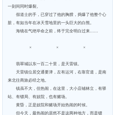
一刻间同时爆裂。
假道士的手，已穿过了他的胸膛，捣爆了他整个心
脏，有如当年在冰天雪地里的一头巨大的白熊。
海镜在气绝毕命之前，终于完全明白过来……
× × ×
翡翠城以东一百二十里，是天雷镇。
天雷镇位居交通要津，左有运河，右靠官道，是南
来北往商旅必经之地。
镇虽不大，但热闹，在这里，大小店铺林立，有驿
站、有镖局、有妓院，也有赌场。
黄昏，正是妓院和赌场开始热闹的时候。
但今天，最热闹的居然不是这两种地方，而是镖