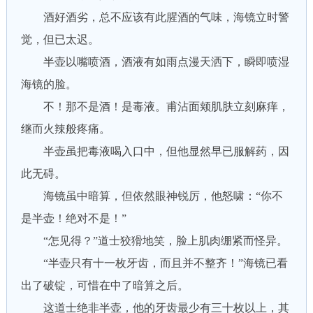
酒好酒劣，总不应该有此腥酒的气味，海镜立时警
觉，但已太迟。
半壶以嘴喷酒，酒液有如雨点漫天洒下，瞬即喷湿
海镜的脸。
不！那不是酒！是毒液。甫沾面颊肌肤立刻麻痒，
继而火辣般疼痛。
半壶虽把毒液喝入口中，但他显然早已服解药，因
此无碍。
海镜虽中暗算，但依然眼神锐厉，他怒啸：“你不
是半壶！绝对不是！”
“怎见得？”道士狡猾地笑，脸上肌肉绷紧而怪异。
“半壶只有十一枚牙齿，而且并不整齐！”海镜已看
出了破锭，可惜在中了暗算之后。
这道士绝非半壶，他的牙齿最少有三十枚以上，其