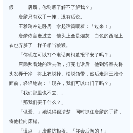
假，——唐麟，你到底了解不了解我？」
唐麟只有双手一摊，没有话说。
王雅玲冲进卧房，拿起话筒嚷着：「过来！」
唐鳞依言走过去，他头上全是烟灰，白色的西服上
衣也弄脏了，样子相当狼狈。
「你现在可以打个电话向柯董报平安了吗？」
唐麟照着她的话去做，打完电话后，他到浴室去将
头发弄干净，将上衣脱掉、松脱领带，然后走到王雅玲
面前，轻轻地说：「现在，我们可以出门了吗？」
「我们那里也不去。」
「那我们要干什么？」
「做爱。」她说得很淸楚，同时抓住唐麟的手臂，
将他拉向床榻。
「慢点！」唐麟抗拒著。「妳会后悔的！」