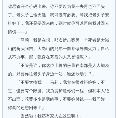
你尽管开个价码出来。你不要以为我一去再也不回头
了。老头子亡命天涯，我可没有必要。等我把老头子安
排好了，我还是要回来的，到时候你可以再向我讨回人
情债——」
「马莉，我是在想，那次鎗击案另一个死者是大岗
山的角头阿吉。大岗山的兄弟一向都做外围火力，自己
从不办事。那，隐身在幕后的人又是谁呢？」
「不管是谁，你这位上将的份量在南部是人人知晓
的。只要你往老头子身边一站，谁还敢动手？」
「不要太捧我——马莉，我实在很难拒绝妳，不
过，也要有个限度。我负责护送你们一程，但我本人绝
不出面，花费多少是我的事，不要妳付钱——我问妳，
妳眞的还想回来？」
「当然啦！我还有家人在这里啊！」