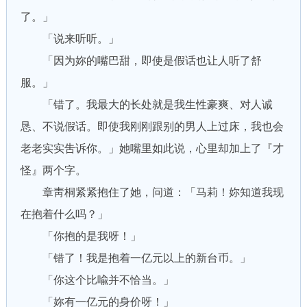
了。」
「说来听听。」
「因为妳的嘴巴甜，即使是假话也让人听了舒
服。」
「错了。我最大的长处就是我生性豪爽、对人诚
恳、不说假话。即使我刚刚跟别的男人上过床，我也会
老老实实吿诉你。」她嘴里如此说，心里却加上了『才
怪』两个字。
章靑桐紧紧抱住了她，问道：「马莉！妳知道我现
在抱着什么吗？」
「你抱的是我呀！」
「错了！我是抱着一亿元以上的新台币。」
「你这个比喩并不恰当。」
「妳有一亿元的身价呀！」