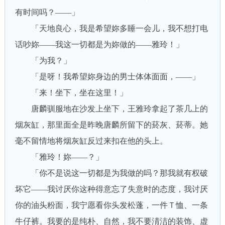
有时间吗？——」
「天地良心，我是希望妳多睡一会儿，我不想打电
话吵妳——我这一切都是为妳做的——雅玲！」
「为我？」
「是呀！我希望妳身边的男士体体面面，——」
「来！坐下，坐在这里！」
唐麟驯服地在沙发上坐下，王雅玲拿起了茶几上的
烟灰缸，那里面全是昨晚唐麟所留下的菸灰、菸蒂。她
毫不留情地将烟灰缸反过来扣在他的头上。
「雅玲！妳——？」
「你不是说这一切都是为我做的吗？那我就有权破
坏它——我讨厌你这种得意忘了失意时的态度，我讨厌
你的油头粉面，我宁愿看你头发松蓬，一件Ｔ恤、一条
牛仔裤。我要的是纯朴、自然，我不要淸洁的装饰、虚