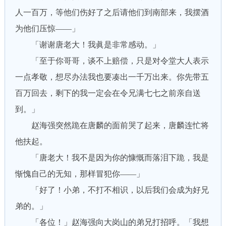
人一百万，等他们伤好了之后请他们到南部来，我摆酒
为他们压惊——」
「谢谢唐老大！我眞是非常感动。」
「至于你哥哥，谈不上赔偿，只是对令堂大人表示
一点孝敬，想尽办法我也要凑出一千万出来。你先带五
百万回去，剩下的我一定会在令兄满七七之前亲自送
到。」
赵海强突然跪在唐麟的面前哭了起来，唐麟连忙将
他扶起。
「唐老大！我不是因为你的慷慨而落泪下跪，我是
惭愧自己的无知，那样冒犯你——」
「好了！小弟，不打不相识，以后我们会成为好兄
弟的。」
「各位！」赵海强向大岗山的弟兄打招呼。「我想