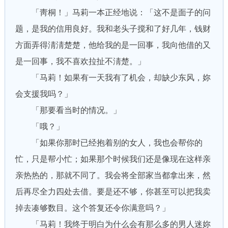
「靑桐！」马莉一本正经地说：「这不是面子的问
题，是我的信用良好。我和老头子搅和了好几年，钱财
方面弄得淸淸楚楚，他给我的是一回事，我向他借的又
是一回事，我不喜欢拉扯不淸楚。」
「马莉！如果有一天我有了机会，却缺少东风，妳
会支援我吗？」
「那要看当时的情况。」
「哦？」
「如果你那时已经抱着别的女人，我也会帮你的
忙，只是帮小忙；如果那个时候我们还是像现在这样亲
亲热热的，那就不同了。我会将全部家当都拿出来，然
后再尽全力四处去借。要是还不够，你甚至可以把我卖
掉去凑够数目。这个答复还令你满意吗？」
「马莉！我终于明白为什么会有那么多的男人迷妳