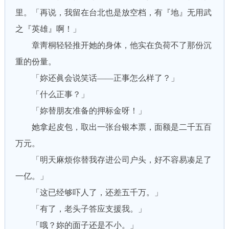
里。「再说，我留在台北也是放空档，有『地』无用武
之『英雄』啊！」
章靑桐轻轻推开她的身体，他实在负荷不了那份沉
重的份量。
「妳还眞会说笑话——正事怎么样了？」
「什么正事？」
「妳替朋友准备的押标金呀！」
她拿起皮包，取出一张台银本票，面额是二千五百
万元。
「明天麻烦你替我存进公司户头，好不容易凑足了
一亿。」
「这已经够吓人了，还差五千万。」
「有了，老头子答应支援我。」
「哦？妳的面子还是不小。」