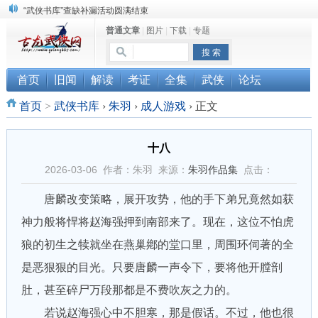
“武侠书库”查缺补漏活动圆满结束
普通文章
|
图片
|
下载
|
专题
《古龙小说原貌探究》修订版已上市
顾雪衣《古龙武侠小说知见录》上市
首页
旧闻
解读
考证
全集
武侠
论坛
首页
>
武侠书库
›
朱羽
›
成人游戏
›
正文
十八
2026-03-06 作者：朱羽 来源：
朱羽作品集
点击：
唐麟改变策略，展开攻势，他的手下弟兄竟然如获
神力般将悍将赵海强押到南部来了。现在，这位不怕虎
狼的初生之犊就坐在燕巢鄕的堂口里，周围环伺著的全
是恶狠狠的目光。只要唐麟一声令下，要将他开膛剖
肚，甚至碎尸万段那都是不费吹灰之力的。
若说赵海强心中不胆寒，那是假话。不过，他也很