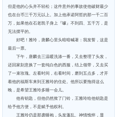
但是他的心头并不轻松；这件意外的事故使他破财最少
也在台币三千万元以上。加上他承诺阿哲的那一千二百
万，如果他在石老凯子身上『噱』不到四、五千万，是
无法摆平的。
好吧！雅玲，唐麟心里头暗暗喊著：我发誓，这是
最后一票。
下午，唐麟去三温暖洗涤一番，又去整理了头发，
还回家刻意换了一套纯白色的西服，结上领带，又去买
了一束玫瑰。左看时间，右看时间，磨到五点多，才开
着他的福斯车来到王雅玲的住处。他所以要拖得这么
晚，是希望王雅玲多睡一会儿。
他有钥匙，但他仍然揿了门铃，王雅玲给他钥匙是
给予他方便，不是赋予他权利。
王雅玲仍是那袭睡袍，头发蓬乱、神情憔悴，显