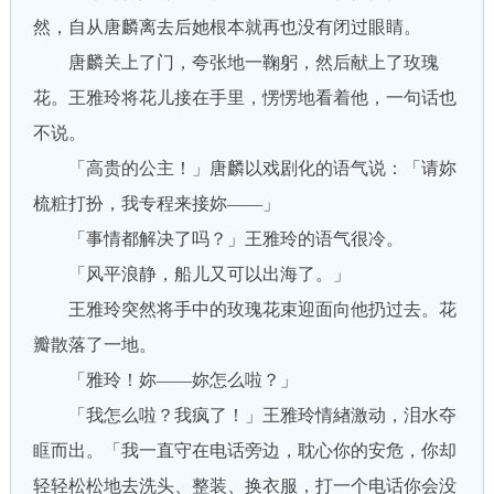
然，自从唐麟离去后她根本就再也没有闭过眼睛。
唐麟关上了门，夸张地一鞠躬，然后献上了玫瑰
花。王雅玲将花儿接在手里，愣愣地看着他，一句话也
不说。
「高贵的公主！」唐麟以戏剧化的语气说：「请妳
梳粧打扮，我专程来接妳——」
「事情都解决了吗？」王雅玲的语气很冷。
「风平浪静，船儿又可以出海了。」
王雅玲突然将手中的玫瑰花束迎面向他扔过去。花
瓣散落了一地。
「雅玲！妳——妳怎么啦？」
「我怎么啦？我疯了！」王雅玲情緖激动，泪水夺
眶而出。「我一直守在电话旁边，耽心你的安危，你却
轻轻松松地去洗头、整装、换衣服，打一个电话你会没