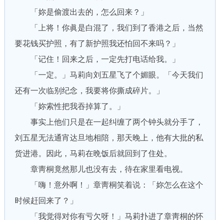
「妳是偷渡出去的，怎么回来？」
「上将！你眞是白混了，我们到了香港之后，当然
要花钱买护照，有了新护照我还怕回不来吗？」
「记住！回来之后，一定先打电话给我。」
「一定。」马莉向刘五星飞了个媚眼。「今天我们
还有一次临别纪念，我要将你撕成碎片。」
「妳索性把我吞掉算了。」
事实上他们只是在一起纠缠了两个钟头就分手了，
刘五星无法通宵达旦地相陪，那天晚上，他有大批的私
货进港。因此，马莉在晩饭后就回到了住处。
章靑桐竟然那儿也没有去，待在家里看电视。
「嗨！意外啊！」章靑桐笑着说：「妳怎么在这个
时候赶回来了？」
「我觉得对你有亏欠呀！」马莉扑进了章靑桐的怀