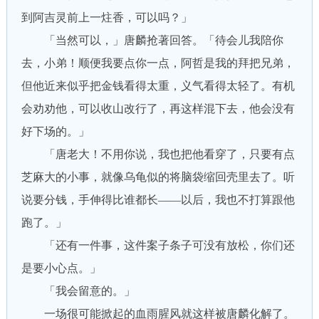
到阿吉灵前上一炷香，可以吗？」
「当然可以，」唐麟抢著回答。「待会儿我陪你
去，小弟！顺便我要点你一点，阿哲是我的拜把兄弟，
但他近来似乎把金钱看得太重，义气看得太轻了。有机
会劝劝他，可以收山改行了，再这样混下去，他会没有
好下场的。」
「唐老大！不用你说，我也把他看穿了，只要有点
芝麻大的小事，就像乌龟似的将脑袋缩回壳里去了。听
说要分钱，手伸得比谁都长——以后，我也不打算跟他
跑了。」
「还有一件事，这件案子条子可没有放松，你们还
是要小心点。」
「我会留意的。」
一场很可能掀起的血雨腥风就这样被唐麟化解了。