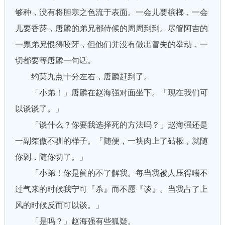
够种，没有将胆寒之色流于表面。一会儿要槟榔，一会
儿要香菸，唐麟的弟兄都侍候的周周到到。尽管阿吉的
一票弟兄恨得咬牙，但他们并没有做出冒失的举动，一
切都要等唐麟一句话。
约莫九点十分左右，唐麟赶到了。
「小弟！」唐麟在赵海强对面坐下。「现在我们可
以谈谈了。」
「谈什么？你要我选择死的方法吗？」赵海强还是
一副桀傲不驯的样子。「随便，一块肉上了砧板，就随
你刴，随你切了。」
「小弟！你是眞的不了解我。每当我被人压得喘不
过气来的时候我宁可『杀』而不愿『谈』。当我占了上
风的时候反而可以谈。」
「是吗？」赵海强有些狐疑。