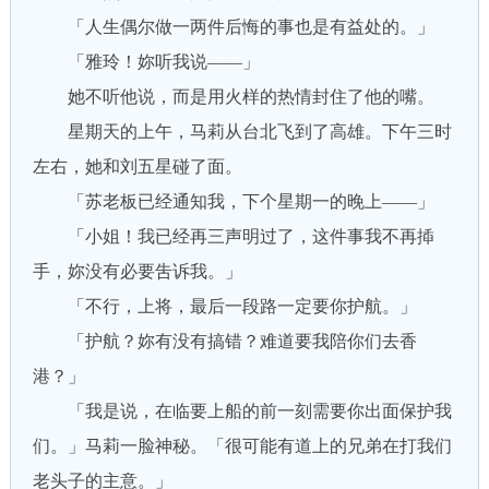
「人生偶尔做一两件后悔的事也是有益处的。」
「雅玲！妳听我说——」
她不听他说，而是用火样的热情封住了他的嘴。
星期天的上午，马莉从台北飞到了高雄。下午三时
左右，她和刘五星碰了面。
「苏老板已经通知我，下个星期一的晚上——」
「小姐！我已经再三声明过了，这件事我不再揷
手，妳没有必要吿诉我。」
「不行，上将，最后一段路一定要你护航。」
「护航？妳有没有搞错？难道要我陪你们去香
港？」
「我是说，在临要上船的前一刻需要你出面保护我
们。」马莉一脸神秘。「很可能有道上的兄弟在打我们
老头子的主意。」