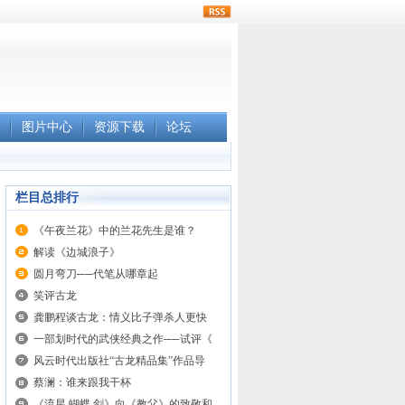
rss
图片中心
资源下载
论坛
栏目总排行
《午夜兰花》中的兰花先生是谁？
解读《边城浪子》
圆月弯刀──代笔从哪章起
笑评古龙
龚鹏程谈古龙：情义比子弹杀人更快
一部划时代的武侠经典之作──试评《
风云时代出版社“古龙精品集”作品导
蔡澜：谁来跟我干杯
《流星.蝴蝶.剑》向《教父》的致敬和