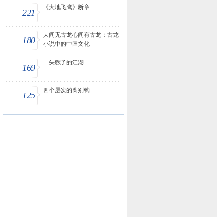
《大地飞鹰》断章
221
人间无古龙心间有古龙：古龙
180
小说中的中国文化
一头骡子的江湖
169
四个层次的离别钩
125