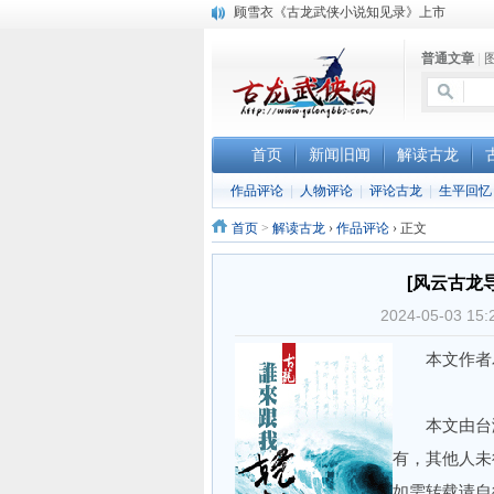
顾雪衣《古龙武侠小说知见录》上市
“武侠书库”查缺补漏活动圆满结束
普通文章
|
《古龙小说原貌探究》修订版已上市
首页
新闻旧闻
解读古龙
作品评论
|
人物评论
|
评论古龙
|
生平回忆
首页
>
解读古龙
›
作品评论
›
正文
[风云古龙
2024-05-0
本文作者
本文由台湾
有，其他人未
如需转载请自