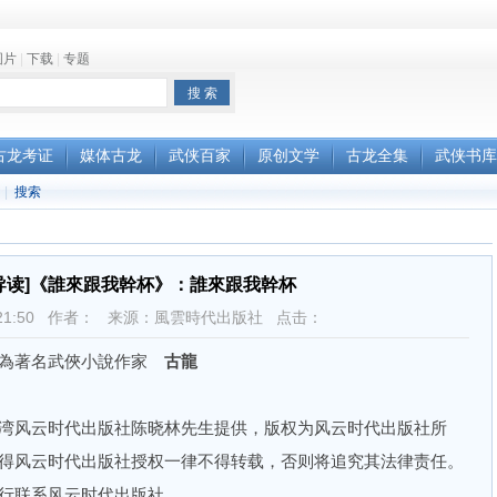
图片
|
下载
|
专题
古龙考证
媒体古龙
武侠百家
原创文学
古龙全集
武侠书库
|
搜索
导读]《誰來跟我幹杯》：誰來跟我幹杯
3 15:21:50 作者： 来源：風雲時代出版社 点击：
為著名武俠小說作家
古龍
风云时代出版社陈晓林先生提供，版权为风云时代出版社所
得风云时代出版社授权一律不得转载，否则将追究其法律责任。
行联系风云时代出版社。