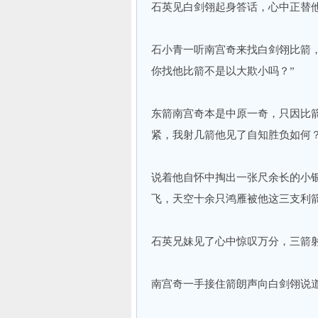
石英见白剑翎起身答话，心中正替
石小青一听南宫奇来找白剑翎比箭
你找他比箭不是以大欺小吗？”
东箭南宫奇本是中原一奇，只因比
紧，我射几箭他见了自知胜负如何？
说着他自怀中掏出一张尺余长的小
飞，天空十余只鸿雁被他这三支利
石英兄妹见了心中惊叹万分，三箭
南宫奇一手接住箭朗声向白剑翎说道