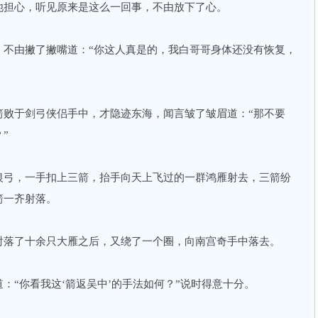
他担心，听见原来是这么一回事，不由放下了心。
，不由撇了撇嘴道：“你这人真是的，我白哥哥身体还没有恢复，
箭败于剑弓侠侣手中，才隐迹东海，闻言皱了皱眉道：“那不要
”
银弓，一手扣上三箭，抬手向天上飞过的一群鸿雁射去，三箭纷
箭一齐射落。
射落了十余只大雁之后，又绕了一个圈，向南宫奇手中落去。
：“你看我这‘箭返吴中’的手法如何？”说时得意十分。