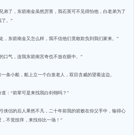
会兄弟了，东箭南金虽然厉害，我石英可不见得怕他，白老弟为了
了。”
走，东箭南金又怎么样，我不信他们竟敢欺负到我们家来。”
的口气，连我东箭南宫奇也不放在眼中。”
来一条小船，船上立一个白发老人，双目含威的望着这边。
道：“前辈可是来找我白剑翎吗？”
剑弓侠侣的后人果然不凡，二十年前我的箭败在你父手中，输得心
世，不觉技痒，来找你比一场！”