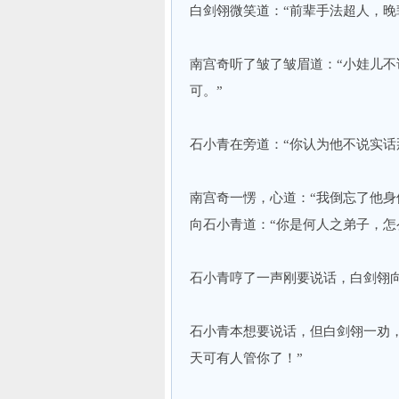
白剑翎微笑道：“前辈手法超人，晚
南宫奇听了皱了皱眉道：“小娃儿
可。”
石小青在旁道：“你认为他不说实话
南宫奇一愣，心道：“我倒忘了他身
向石小青道：“你是何人之弟子，怎
石小青哼了一声刚要说话，白剑翎向
石小青本想要说话，但白剑翎一劝
天可有人管你了！”