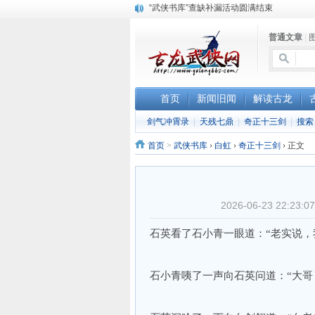
“武侠书库”查缺补漏活动圆满结束
珠海《古龙作品集》PDF扫描版分享
普通文章
|
三千藏书奉江湖 ， 诚邀侠友共赏鉴
首页
新闻旧闻
解读古龙
剑气冲霄录
|
天残七鼎
|
奇正十三剑
|
搜索
首页
>
武侠书库
›
白虹
›
奇正十三剑
›
正文
2026-06-23 22:
石英看了石小青一眼道：“老实说，
石小青咦了一声向石英问道：“大哥