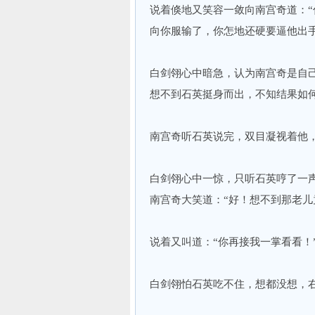
说着倏地又笑容一敛向南宫奇道：
向你服输了，你怎地还硬要逼他出
白剑翎心中暗急，认为南宫奇是自
想不到石英挺身而出，不知结果如
南宫奇听石英说完，双目凝视着他
白剑翎心中一惊，只听石英哼了一
南宫奇大笑道：“好！想不到那老儿
说着又叫道：“你再接我一掌看看！
白剑翎怕石英吃不住，想都没想，