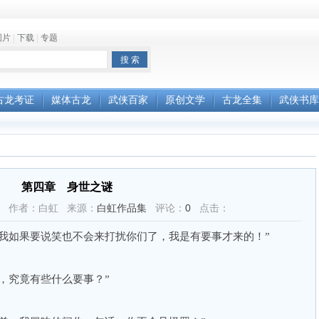
图片
|
下载
|
专题
古龙考证
媒体古龙
武侠百家
原创文学
古龙全集
武侠书库
第四章 身世之谜
23:07 作者：白虹 来源：
白虹作品集
评论：
0
点击：
我如果要说笑也不会来打扰你们了，我是有要事才来的！”
，究竟有些什么要事？”