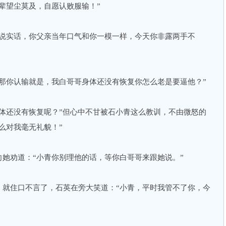
辈望尘莫及，自愿认败服输！”
不说实话，你父亲当年口气和你一模一样，今天你非露两手不
那你认输就是，我白哥哥身体还没有恢复你怎么老是要逼他？”
体还没有恢复呢？”但心中不甘被石小青这么教训，不由微怒的
么对我毫无礼貌！”
她劝道：“小青你别理他的话，等你白哥哥来跟她说。”
，就住口不言了，石英在旁大笑道：“小青，平时我管不了你，今