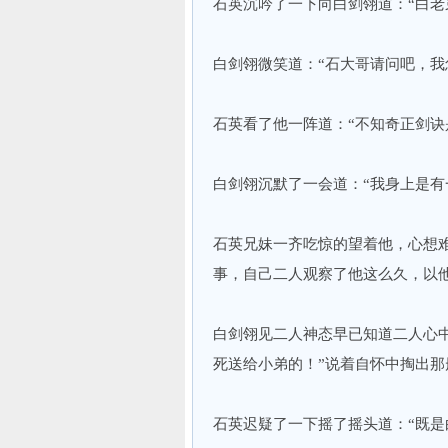
石英沉吟了一下向白剑翎道：“白老
白剑翎微笑道：“石大哥请问吧，我
石英看了他一阵道：“不知奇正剑诀
白剑翎沉默了一会道：“我身上是有
石英兄妹一齐吃惊的望着他，心想
事，自己二人观察了他这么久，以
白剑翎见二人神态早已知道二人心
死送给小弟的！”说着自怀中掏出那
石英迟疑了一下摇了摇头道：“既是