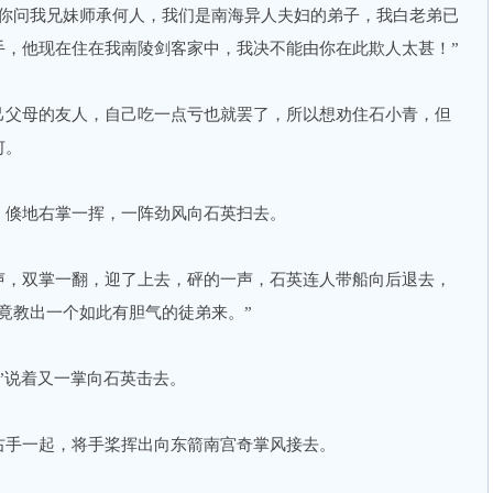
“你问我兄妹师承何人，我们是南海异人夫妇的弟子，我白老弟已
手，他现在住在我南陵剑客家中，我决不能由你在此欺人太甚！”
己父母的友人，自己吃一点亏也就罢了，所以想劝住石小青，但
何。
，倏地右掌一挥，一阵劲风向石英扫去。
声，双掌一翻，迎了上去，砰的一声，石英连人带船向后退去，
竟教出一个如此有胆气的徒弟来。”
”说着又一掌向石英击去。
右手一起，将手桨挥出向东箭南宫奇掌风接去。