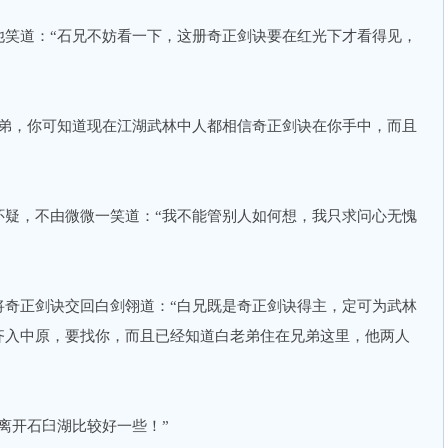
他笑道：“石兄不妨看一下，这册奇正剑诀要在红光下才看得见，
老弟，你可知道现在江湖武林中人都相信奇正剑诀在你手中，而且
怀疑，不由微微一笑道：“我不能管别人如何想，我只求问心无愧
将奇正剑诀交回白剑翎道：“白兄既是奇正剑诀得主，定可为武林
齐入中原，要找你，而且已经知道白老弟住在兄弟这里，他两人
离开石臼湖比较好一些！”