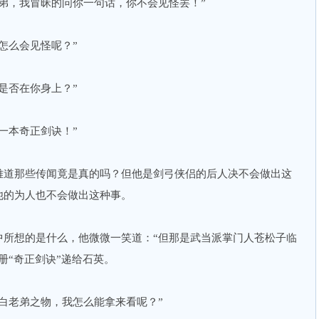
弟，我冒昧的问你一句话，你不会见怪罢！”
怎么会见怪呢？”
是否在你身上？”
一本奇正剑诀！”
难道那些传闻竟是真的吗？但他是剑弓侠侣的后人决不会做出这
他的为人也不会做出这种事。
中所想的是什么，他微微一笑道：“但那是武当派掌门人苍松子临
册“奇正剑诀”递给石英。
白老弟之物，我怎么能拿来看呢？”