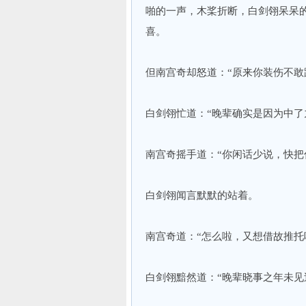
啪的一声，木桨折断，白剑翎呆呆
喜。
但南宫奇却怒道：“原来你装伤不敢
白剑翎忙道：“晚辈确实是因为中了
南宫奇摇手道：“你闲话少说，快把
白剑翎闻言默默的站着。
南宫奇道：“怎么啦，又想借故推托
白剑翎黯然道：“晚辈晓事之年未见