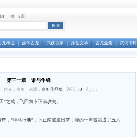
图片
|
下载
|
专题
古龙考证
媒体古龙
武侠百家
原创文学
古龙全集
武侠书库
第三十章 谁与争锋
32:11 作者：白虹 来源：
白虹作品集
评论：
0
点击：
天”之式，飞回向卜正南攻去。
奇，“坤马行地”，卜正南被迫出掌，嘭的一声被震退了五六