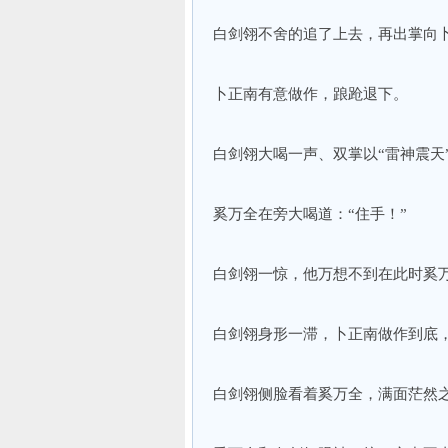
白剑翎不舍的追了上去，再出掌向
卜正南有意做作，踉跄退下。
白剑翎大喝一声、双掌以“雷神震天
奚万全在旁大喝道：“住手！”
白剑翎一惊，他万想不到在此时奚
白剑翎身形一滞，卜正南做作到底
白剑翎侧脸看着奚万全，满面茫然