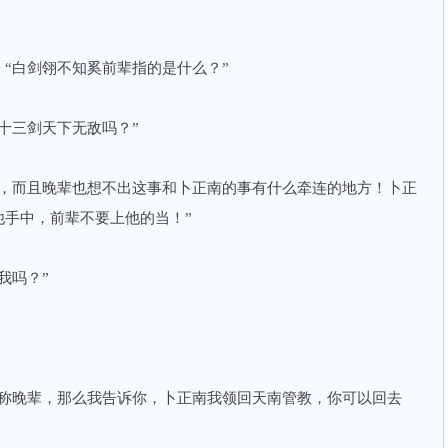
“白剑翎不知奚前辈指的是什么？”
十三剑天下无敌吗？”
头，而且晚辈也想不出这事和卜正南的事有什么牵连的地方！卜正
他手中，前辈不要上他的当！”
我吗？”
自称晚辈，那么我告诉你，卜正南我领回天南管教，你可以回去