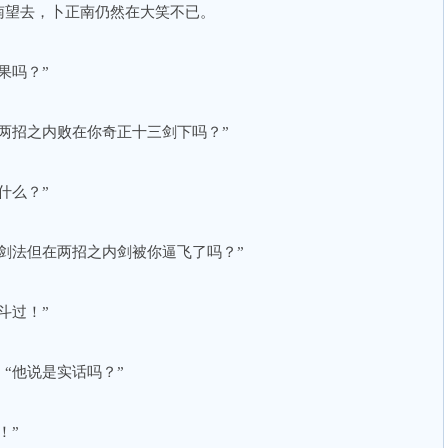
南望去，卜正南仍然在大笑不已。
果吗？”
两招之内败在你奇正十三剑下吗？”
什么？”
剑法但在两招之内剑被你逼飞了吗？”
斗过！”
“他说是实话吗？”
！”