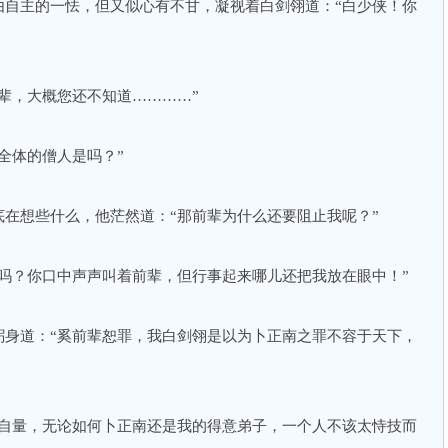
由自主的一怯，但又似心有不甘，凝视着白剑翎道：“白少侠！你
辈，大概您还不知道…………”
全体的僧人是吗？”
在想些什么，他茫然道：“那前辈为什么还要阻止我呢？”
吗？你口中声声叫着前辈，但行事起来哪儿还把我放在眼中！”
躬身道：“奚前辈恕罪，我白剑翎是以为卜正南之罪不容于天下，
此自量，无论如何卜正南还是我的得意弟子，一个人不该太恃技而