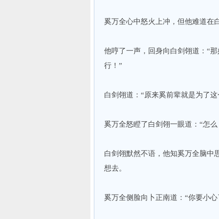
奚万全心中怒火上冲，但他难道在
他哼了一声，回身向白剑翎道：“
行！”
白剑翎道：“原来奚前辈就是为了这
奚万全怒瞪了白剑翎一眼道：“怎么
白剑翎默然不语，他知奚万全脑中
想去。
奚万全侧脸向卜正南道：“你要小心