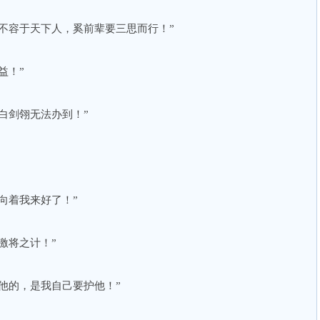
不容于天下人，奚前辈要三思而行！”
益！”
白剑翎无法办到！”
向着我来好了！”
激将之计！”
他的，是我自己要护他！”