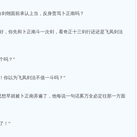
白剑翎面前承认上当，反身责骂卜正南吗？
那好，你先和卜正南斗一次剑，看奇正十三剑行还还是飞凤剑法
个吗？”
！你以为飞凤剑法不值一斗吗？”
思想早就被卜正南弄遍了，他每说一句话奚万全必定往那一方面
了！”