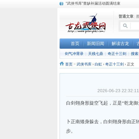
“武侠书库”查缺补漏活动圆满结束
珠海《古龙作品集》PDF扫描版分享
普通文章
|
三千藏书奉江湖 ， 诚邀侠友共赏鉴
首页
新闻旧闻
解读古龙
剑气冲霄录
|
天残七鼎
|
奇正十三剑
|
搜索
首页
>
武侠书库
›
白虹
›
奇正十三剑
›
正文
2026-06-23 22:
白剑翎身形旋空飞起，正是“乾龙御
卜正南矮身躲去，白剑翎身形由正转
步。