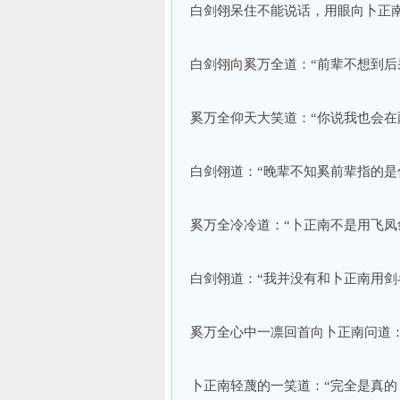
白剑翎呆住不能说话，用眼向卜正
白剑翎向奚万全道：“前辈不想到后
奚万全仰天大笑道：“你说我也会在
白剑翎道：“晚辈不知奚前辈指的是
奚万全冷冷道：“卜正南不是用飞凤
白剑翎道：“我并没有和卜正南用剑
奚万全心中一凛回首向卜正南问道：
卜正南轻蔑的一笑道：“完全是真的