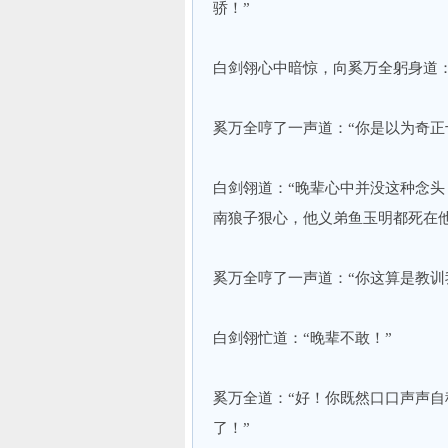
骄！”
白剑翎心中暗惊，向奚万全躬身道：
奚万全哼了一声道：“你是以为奇正
白剑翎道：“晚辈心中并没这种念
南狼子狠心，他义弟鱼玉明都死在
奚万全哼了一声道：“你这算是教训
白剑翎忙道：“晚辈不敢！”
奚万全道：“好！你既然口口声声
了！”