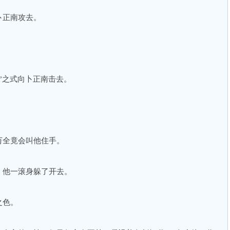
卜正南攻去。
”之式向卜正南击去。
万全竟会叫他住手。
，他一滚身躲了开去。
之色。