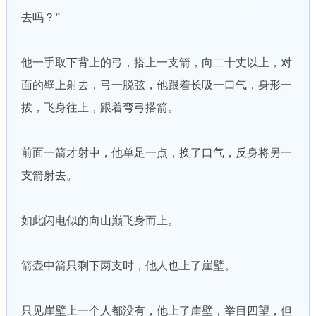
去吗？”
他一手取下背上的弓，搭上一支箭，向二十丈以上，对
面的壁上射去，弓一脱弦，他跟着长吸一口气，身形一
拔，飞身往上，跟着弯弓搭箭。
前面一箭才射中，他单足一点，换了口气，反身将另一
支箭射去。
如此闪电似的向山巅飞身而上。
箭壶中箭只剩下两支时，他人也上了崖壁。
只见崖壁上一个人都没有，他上了崖壁，举目四望，但