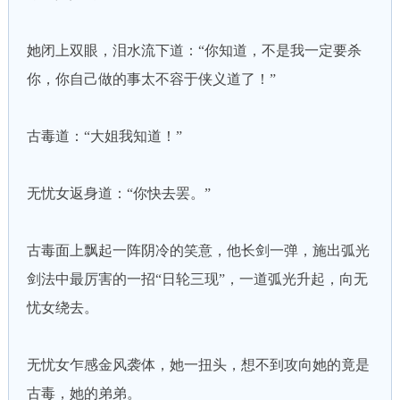
她闭上双眼，泪水流下道：“你知道，不是我一定要杀
你，你自己做的事太不容于侠义道了！”
古毒道：“大姐我知道！”
无忧女返身道：“你快去罢。”
古毒面上飘起一阵阴冷的笑意，他长剑一弹，施出弧光
剑法中最厉害的一招“日轮三现”，一道弧光升起，向无
忧女绕去。
无忧女乍感金风袭体，她一扭头，想不到攻向她的竟是
古毒，她的弟弟。