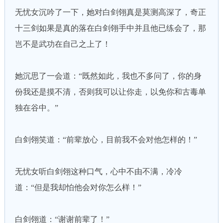
无忧女沉吟了一下，她对白剑翎真是莫测高深了，奇正
十三剑如果是真的落在白剑翎手中并且他已练会了，那
岂不是武功在自己之上了！
她沉思了一会道：“既然如此，我也不多问了，你的身
份我还是摸不清，否则我可以让你走，以免你和古毒单
独在谷中。”
白剑翎笑道：“前辈放心，目前我不会对他怎样的！”
无忧女听白剑翎这种口气，心中不由不满，冷冷
道：“但是我却怕他会对你怎么样！”
白剑翎道：“谢谢前辈了！”