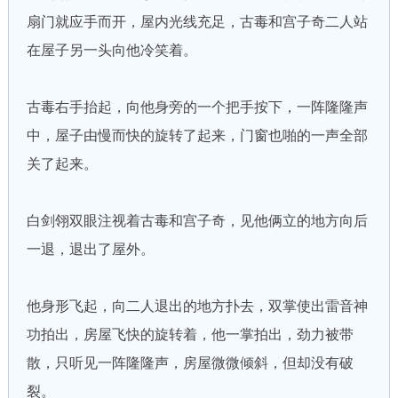
扇门就应手而开，屋内光线充足，古毒和宫子奇二人站
在屋子另一头向他冷笑着。
古毒右手抬起，向他身旁的一个把手按下，一阵隆隆声
中，屋子由慢而快的旋转了起来，门窗也啪的一声全部
关了起来。
白剑翎双眼注视着古毒和宫子奇，见他俩立的地方向后
一退，退出了屋外。
他身形飞起，向二人退出的地方扑去，双掌使出雷音神
功拍出，房屋飞快的旋转着，他一掌拍出，劲力被带
散，只听见一阵隆隆声，房屋微微倾斜，但却没有破
裂。