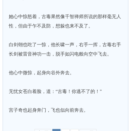
她心中惊怒着，古毒果然像千智禅师所说的那样毫无人
性，但由于乍不及防，想躲也来不及了。
白剑翎也吃了一惊，他长啸一声，右手一挥，古毒右手
长剑被雷音神功一击，脱手如闪电般向空中飞去。
他心中微惊，起身向谷外奔去。
无忧女苍白着脸，道：“古毒！你逃不了的！”
宫子奇也起身奔门，飞也似向前奔去。