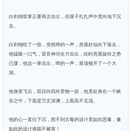
白剑翎双掌正要再次击出，但屋子扎扎声中竟向地下沉
去。
白剑翎吃了一惊，突然哗的一声，房屋好似向下落去，
他猛吸一口气，雷音神功全力击出，此时房屋旋转之势
已缓，他这一掌击出，哗的一声，屋顶顿开了一个大
洞。
他身形飞出，双目向四外景物一掠，他竟处身在一个峡
谷之中，下面是万丈深渊，上面高不见顶。
他的心一直往下沉，想不到古毒的设计竟如此恶毒，像
如此的设计谁能不被害！