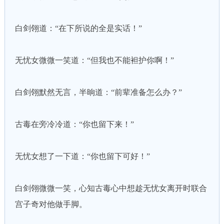
白剑翎道：“在下所说的全是实话！”
无忧女微微一笑道：“但我也不能袒护你啊！”
白剑翎默然无言，半晌道：“前辈准备怎么办？”
古毒在旁冷冷道：“你也留下来！”
无忧女想了一下道：“你也留下可好！”
白剑翎微微一笑，心知古毒心中想趁无忧女离开时联合
宫子奇对他做手脚。