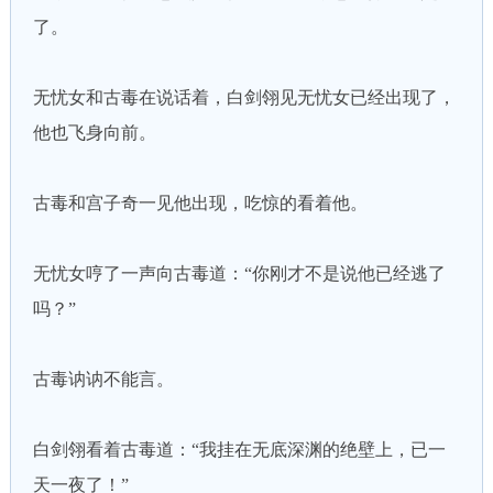
了。
无忧女和古毒在说话着，白剑翎见无忧女已经出现了，
他也飞身向前。
古毒和宫子奇一见他出现，吃惊的看着他。
无忧女哼了一声向古毒道：“你刚才不是说他已经逃了
吗？”
古毒讷讷不能言。
白剑翎看着古毒道：“我挂在无底深渊的绝壁上，已一
天一夜了！”