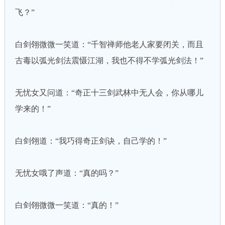
飞？”
白剑翎微微一笑道：“千智禅师他老人家要闭关，而且
古毒以弧光剑法震慑江湖，我也不得不学弧光剑法！”
无忧女又问道：“奇正十三剑武林中无人会，你从哪儿
学来的！”
白剑翎道：“我巧得奇正剑诀，自己学的！”
无忧女哦了声道：“真的吗？”
白剑翎微微一笑道：“真的！”