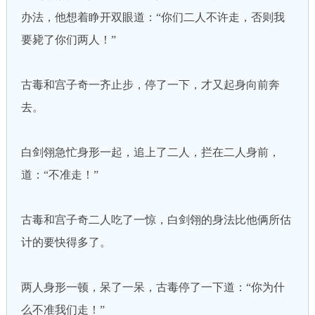
办法，他想着睁开双眼道：“你们二人不许走，否则我
要毙了你们两人！”
古毒和宫子奇一齐止步，停了一下，才又起身向前奔
去。
白剑翎急忙身形一起，追上了二人，拦在二人身前，
道：“不准走！”
古毒和宫子奇二人吃了一惊，白剑翎的身法比他俩所估
计的要快得多了。
两人身形一顿，呆了一呆，古毒停了一下道：“你为什
么不准我们走！”