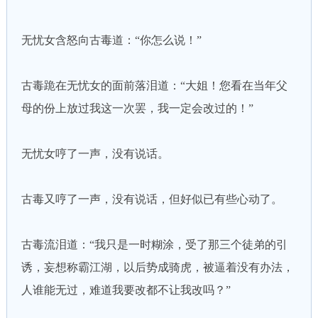
无忧女含怒向古毒道：“你怎么说！”
古毒跪在无忧女的面前落泪道：“大姐！您看在当年父
母的份上放过我这一次罢，我一定会改过的！”
无忧女哼了一声，没有说话。
古毒又哼了一声，没有说话，但好似已有些心动了。
古毒流泪道：“我只是一时糊涂，受了那三个徒弟的引
诱，妄想称霸江湖，以后势成骑虎，被逼着没有办法，
人谁能无过，难道我要改都不让我改吗？”