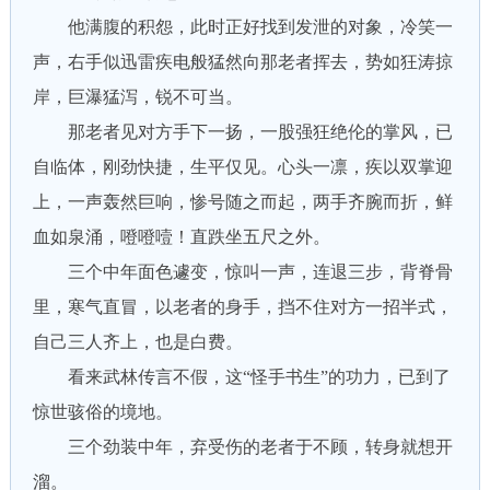
他满腹的积怨，此时正好找到发泄的对象，冷笑一
声，右手似迅雷疾电般猛然向那老者挥去，势如狂涛掠
岸，巨瀑猛泻，锐不可当。
那老者见对方手下一扬，一股强狂绝伦的掌风，已
自临体，刚劲快捷，生平仅见。心头一凛，疾以双掌迎
上，一声轰然巨响，惨号随之而起，两手齐腕而折，鲜
血如泉涌，噔噔噎！直跌坐五尺之外。
三个中年面色遽变，惊叫一声，连退三步，背脊骨
里，寒气直冒，以老者的身手，挡不住对方一招半式，
自己三人齐上，也是白费。
看来武林传言不假，这“怪手书生”的功力，已到了
惊世骇俗的境地。
三个劲装中年，弃受伤的老者于不顾，转身就想开
溜。