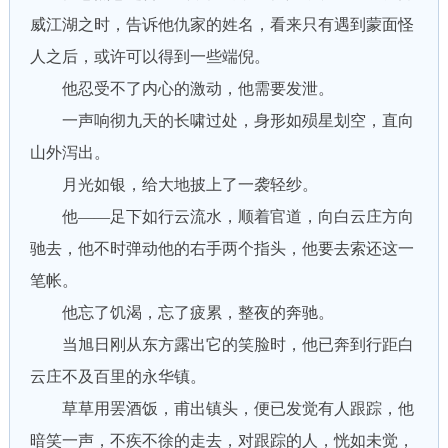
威江湖之时，告诉他仇家的姓名，看来只有遇到蒙面怪
人之后，或许可以得到一些端倪。
他忍受不了内心的激动，他需要发泄。
一声响彻九天的长啸过处，身形如殒星划空，直向
山外泻出。
月光如银，给大地披上了一袭轻纱。
他——足下如行云流水，顺着官道，向白云庄方向
驰去，他不时弹动他的右手两个指头，他要去索还这一
笔帐。
他忘了饥渴，忘了疲累，整夜的奔驰。
当旭日刚从东方露出它的笑脸时，他已奔到行距白
云庄不及百里的永华镇。
草草用罢酒饭，甫出镇头，便已发觉有人跟踪，他
暗笑一声，不疾不徐的走去，对跟踪的人，恍如未觉，