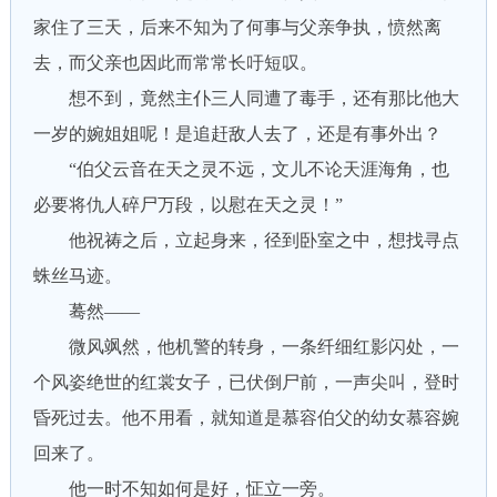
家住了三天，后来不知为了何事与父亲争执，愤然离
去，而父亲也因此而常常长吁短叹。
想不到，竟然主仆三人同遭了毒手，还有那比他大
一岁的婉姐姐呢！是追赶敌人去了，还是有事外出？
“伯父云音在天之灵不远，文儿不论天涯海角，也
必要将仇人碎尸万段，以慰在天之灵！”
他祝祷之后，立起身来，径到卧室之中，想找寻点
蛛丝马迹。
蓦然——
微风飒然，他机警的转身，一条纤细红影闪处，一
个风姿绝世的红裳女子，已伏倒尸前，一声尖叫，登时
昏死过去。他不用看，就知道是慕容伯父的幼女慕容婉
回来了。
他一时不知如何是好，怔立一旁。