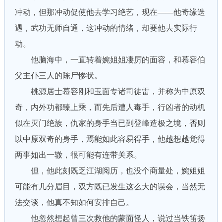
冲动，但那冲动促使他去学习绝艺，现在——他奇缘迭
遇，武功无师自通，这冲动的情绪，却要他去实际行
动。
他脑海中，一直转着婉姐姐凄厉的面容，和慕容伯
父主仆三人的陈尸惨状。
桃源居士慕容刚和玉面专诸司徒雷，并称为中原双
奇，内外功都臻上乘，而先后遭人毒手，行凶者的动机
似在灭门绝族，仇家的身手当已到登峰造极之境，否则
以中原双奇的身手，焉能如此容易得手，他越想越觉得
两事如出一辙，很可能有连带关系。
但，他此刻既乏江湖阅历，也没个商量处，婉姐姐
可能有几分眉目，双方既已发生这么大的误会，当然无
法交谈，他真不知如何安排自己。
他忽然想起曾三次救他的蒙面怪人，说过当铁笛扬