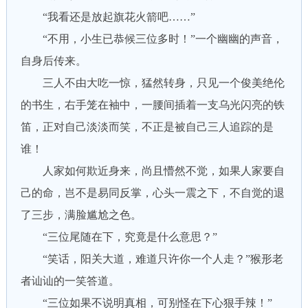
“我看还是放起旗花火箭吧……”
“不用，小生已恭候三位多时！”一个幽幽的声音，
自身后传来。
三人不由大吃一惊，猛然转身，只见一个俊美绝伦
的书生，右手笼在袖中，一腰间插着一支乌光闪亮的铁
笛，正对自己淡淡而笑，不正是被自己三人追踪的是
谁！
人家如何欺近身来，尚且懵然不觉，如果人家要自
己的命，岂不是易同反掌，心头一震之下，不自觉的退
了三步，满脸尴尬之色。
“三位尾随在下，究竟是什么意思？”
“笑话，阳关大道，难道只许你一个人走？”猴形老
者讪讪的一笑答道。
“三位如果不说明真相，可别怪在下心狠手辣！”