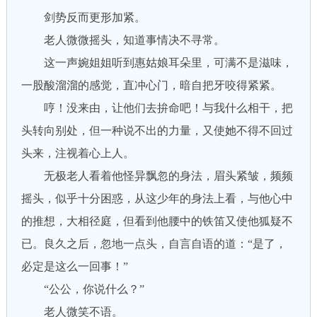
剑势反而更形加紧。
老人微微摇头，知道事情决不寻常。
这一声婉姐姐听到惠姑娘耳朵里，可满不是滋味，
一股酸溜溜的感觉，直冲心门，暗自把牙咬得紧紧。
哼！没来由，让他们去拚命吧！与我什么相干，把
头转向别处，但一种说不出的力量，又使她不得不回过
头来，注视着心上人。
无极老人看着他怪异飘忽的身法，眉头紧皱，频频
摇头，似乎十分困惑，从这少年的身法上看，与他心中
的推想，大相径庭，但看到他腰中的铁笛又使他狐疑不
已。良久之后，忽地一点头，自言自语的道：“是了，
必定是这么一回事！”
“公公，你说什么？”
老人微笑不语。