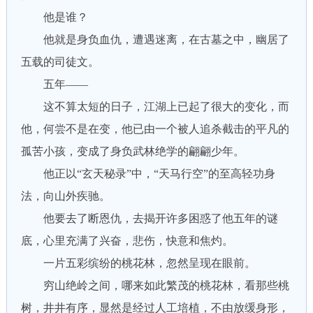
他是谁？
他就是身负血仇，遭遇迷离，在古墓之中，幽居了
五载的司徒文。
五年——
这不算太短的日子，江湖上已起了很大的变化，而
他，何尝不是在变，他已由一个被人追杀截击的平凡的
孤苦小孩，变成了身负武林绝学的翩翩少年。
他正以“玄天秘录”中，“天马行空”的至高轻功身
法，向山外疾驰。
他要去了断恩仇，去揭开许多困惑了他五年的谜
底，心里充满了兴奋，悲伤，快意和焦灼。
一片五彩缤纷的桃花林，忽然呈现在眼前。
穷山绝岭之间，哪来如此繁茂的桃花林，看那些桃
树，井井有序，显然是经过人工培植，不由放缓身形，