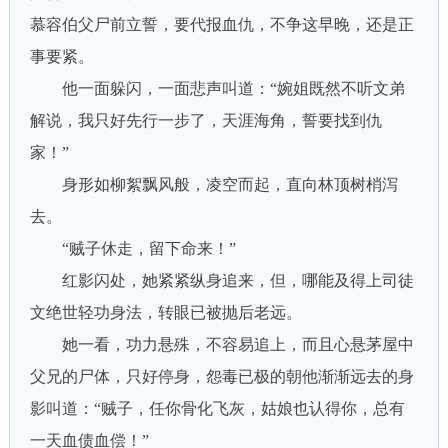
慕容伯父尸前立誓，要代报血仇，不争这早晚，还是正
事要紧。
他一面躲闪，一面悲声叫道：“婉姐既然不听文弟
解说，我只好先行一步了，天涯海角，誓要找到仇
家！”
身形如柳絮飘风般，凌空而起，直向林顶树梢泻
去。
“贼子休走，留下命来！”
红影闪处，她紧紧纵身追来，但，哪能及得上司徒
文绝世轻功身法，转眼已被抛后老远。
她一看，功力悬殊，不容易追上，而且心悬茅屋中
父兄的尸体，只好停身，怨毒已极的朝他渐渐远去的身
影叫道：“贼子，任你骨化飞灰，姑娘也认得你，总有
一天血债血偿！”