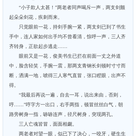
“小子欺人太甚！”两老者同声喝斥一声，两支剑颤
起朵朵剑花，疾刺而来。
只觉眼前一花，持剑手腕一紧，两支剑已到了书生
手中，连人家如何出手均不曾看清，惊呼一声，三人齐
齐转身，正欲起步逃走……
眼前又是一花，俊美书生已拦在前面一丈之外道
中，脸含轻笑，手腕一震，那两支青钢长剑顿时寸寸而
断，洒满一地，唬得三人寒气直冒，张口瞪眼，出声不
得。
“我最后再说一遍，自去一耳，说出来由，否则，
哼……”哼字方一出口，右手两指，顿冒丝丝白气，朝
路旁树身一指，哧哧连声，径尺树身，突现两孔。
三人亡魂皆冒，面面相觑。
两老者对望一眼，似已下了决心，一咬牙，硬生生