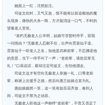
她面上一红，泫然欲泣。
司徒文此时，又气又急，恨不能有以前追截他的魔
头现身，痛快的大杀一阵，方才能消这一口气，不时的
望着老人苦笑。
“老朽无极老人公羊明，姑娘可否暂时停手，容我
一问情由？”无极老人忍耐不住，出声向霓裳仙子道。
霓裳仙子一听老人之名，知他是武林前辈，不忍拂逆他
的意思，当下一停手叫了一声：“老前辈，请恕后辈无
礼！”口虽说话，眼却注定司徒文，生怕他溜走。
司徒文这才有空向无极老人恭施一礼，口尊老前
辈，称谢上次援手之德，然后向惠兰姑娘点首为礼。
惠姑娘嫣然一笑，这一笑有如百花齐放，春到人
间，司徒文不禁为之动容。
无极老人听他这一声称呼“老前辈”，不啻又否定了