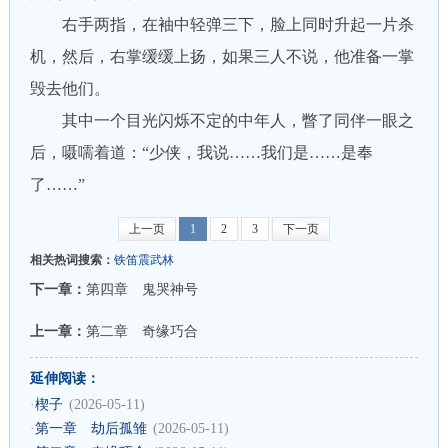
右手两指，在袖中轻弹三下，脸上同时升起一片杀
机，然后，右掌缓缓上扬，如果三人不说，他准备一掌
毁去他们。
其中一个目光闪烁不定的中年人，瞥了同伴一眼之
后，嗫嚅着道：“少侠，我说……我们是……是奉
了……”
上一页
1
2
3
下一页
相关热词搜索：
铁笛震武林
下一章：
第四章 鬼哭神号
上一章：
第二章 奇缘巧合
延伸阅读：
·
楔子
(2026-05-11)
·
第一章 劫后孤雏
(2026-05-11)