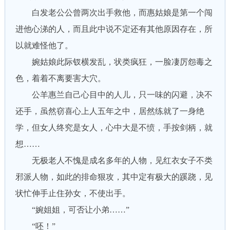
白发老公公曾两次出手救他，而惠姑娘是第一个闯
进他心涕的人，而且此中说不定还有其他原因存在，所
以就难怪他了。
婉姑娘此际钗横发乱，状类疯狂，一脸凄厉怨毒之
色，着着不离要害大穴。
公羊惠兰自己心目中的人儿，只一味的闪避，决不
还手，虽然窃喜心上人五年之中，居然练就了一身绝
学，但女人终究是女人，心中大是不愤，手按剑柄，就
想……
无极老人不愧是成名多年的人物，见红衣女子不类
邪派人物，如此的排命狠攻，其中定有极大的蹊跷，见
状忙伸手止住孙女，不使出手。
“婉姐姐，可否让小弟……”
“呸！”