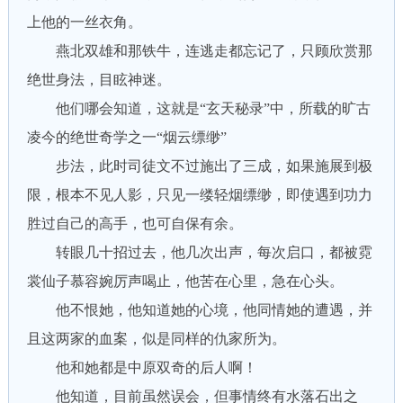
上他的一丝衣角。
燕北双雄和那铁牛，连逃走都忘记了，只顾欣赏那
绝世身法，目眩神迷。
他们哪会知道，这就是“玄天秘录”中，所载的旷古
凌今的绝世奇学之一“烟云缥缈”
步法，此时司徒文不过施出了三成，如果施展到极
限，根本不见人影，只见一缕轻烟缥缈，即使遇到功力
胜过自己的高手，也可自保有余。
转眼几十招过去，他几次出声，每次启口，都被霓
裳仙子慕容婉厉声喝止，他苦在心里，急在心头。
他不恨她，他知道她的心境，他同情她的遭遇，并
且这两家的血案，似是同样的仇家所为。
他和她都是中原双奇的后人啊！
他知道，目前虽然误会，但事情终有水落石出之