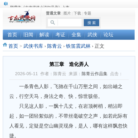
顾雪衣《古龙武侠小说知见录》上市
普通文章
|
图片
|
下载
|
专题
“武侠书库”查缺补漏活动圆满结束
《古龙小说原貌探究》修订版已上市
首页
旧闻
解读
考证
全集
武侠
论坛
首页
>
武侠书库
›
陈青云
›
铁笛震武林
›
正文
第三章 造化弄人
2026-05-11 作者：陈青云 来源：
陈青云作品集
点击：
一条青色人影，飞驰在千山万壑之间，如出岫之
云，行空天马，身法之奇、快，惊世骇俗。
只见这人影，一飘十几丈，在岩顶树梢，稍沾即
起，如一团轻絮似的，不带丝毫破空之声，如若此际有
人看见，定疑是空山幽灵现身，是人，哪有这样飘忽快
捷。