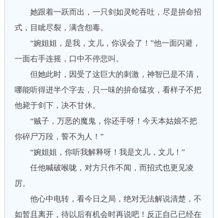
她跟着一跃而出，一只剑如灵蛇吞吐，尽是拚命招
式，目眦尽裂，满含怨毒。
“婉姐姐，是我，文儿，你误会了！”他一面闪避，
一面右手连摇，口中不停悲叫。
但她此时，因受了这巨大的刺激，神智已是不清，
哪能听得进半个字去，只一味的拚命猛攻，看样子不把
他毙于剑下，决不甘休。
“贼子，万恶的魔鬼，你还手呀！今天本姑娘不把
你碎尸万段，誓不为人！”
“婉姐姐，你听我解释呀！我是文儿，文儿！”
任他喊破喉咙，对方只作不闻，而招式也更见凌
厉。
他心中电转，看今日之局，绝对无法解说清楚，不
如暂且离开，待以后有机会时再说吧！反正自己已经在