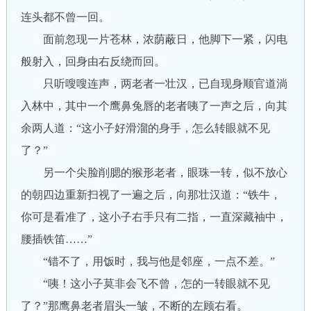
连头都不曾一回。
面前忽现一片苍林，浓荫蔽日，他脚下一紧，闪电
般射入，回身由右反绕而回。
只听嗖嗖连声，两老者一壮汉，已自现身顺官道淌
入林中，其中一个鹰鼻兔唇的老者咦了一声之后，向其
余两人道：“这小子好滑溜的身手，怎么转眼就不见
了？”
另一个尖脸削腮的猴形老者，眼珠一转，似不放心
的朝四边重新扫视了一遍之后，向那壮汉道：“铁牛，
你可是看准了，这小子右手只有二指，一直深藏袖中，
腰插铁笛……”
“错不了，用饭时，我与他是邻座，一点不差。”
“咦！这小子莫非会飞不曾，怎的一转眼就不见
了？”那鹰鼻老者眉头一皱，不断的左顾右看。