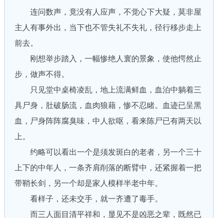
连问数声，竟没有人应声，不觉心下大疑，莫非屋
主人有事外出，当下也不管失礼不失礼，径行移步走上
前去。
刚想举步踏入，一幅惨绝人寰的景象，使他愕然止
步，做声不得。
只见堂中桌椅凌乱，地上流满鲜血，血泊中躺着三
具尸身，肚破肠流，血肉狼藉，惨不忍睹。血迹已呈黑
血，尸身阵阵腐臭味，中人欲呕，看来陈尸已有两天以
上。
约略可以看出一个是须发斑白的老者，另一个三十
上下的中年人，一条齐肩削落的断臂中，还紧握着一把
带鞘长剑，另一个却是家人模样半老中年。
看样子，还未交手，就一齐遭了毒手。
而三人面目清平祥和，显见不是凶恶之辈，既然已