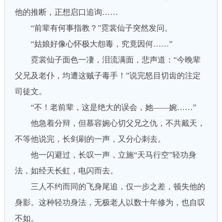
他的推断，正想启口追询……
“前辈有何事指教？”霓裳仙子突然发问。
“姑娘好像心怀极大怨毒，究竟因何……”
霓裳仙子面色一凄，泪流满面，悲声道：“今晚辈
父兄及老仆，均遭这贼子毒手！”说完怒目切齿的注定
司徒文。
“不！老前辈，这是绝大的误会，她——婉……”
他急着分辩，但慕容婉心切父兄之仇，不共戴天，
不等他说完，长剑刷的一声，又分心刺去。
他一闪避过，长叹一声，立施“天马行空”轻功身
法，如经天长虹，电闪而去。
三人不约而同的飞身尾追，仅一步之差，顿失他的
身影。这种轻功身法，无极老人以数十年修为，也自叹
不如。