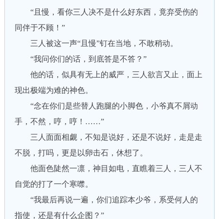
“且慢，看你三人决不是什么好东西，竟弃受伤的
同伴于不顾！”
三人被这一声“且慢”钉在当地，不敢稍动。
“我问你们的话，到底答是不答？”
他的话，似具有无上的威严，三人欲言又止，面上
现出极端为难的神色。
“念在你们是些替人跑腿的小脚色，小爷真不屑动
手，不然，哼，哼！……”
三人面面相觑，不知是说好，还是不说好，走是走
不脱，打吗，更是以卵击石，休想了。
他面色陡然一凛，神目如电，直瞧着三人，三人不
自觉的打了一个寒噤。
“我最后再说一遍，你们追踪本少爷，系受何人的
指使，还是有什么企图？”