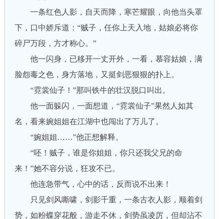
一条红色人影，自天而降，寒芒耀眼，向他当头罩
下，口中娇斥道：“贼子，任你上天入地，姑娘必将你
碎尸万段，方才称心。”
他一闪身，已移开一丈开外，一看，慕容姑娘，满
脸怨毒之色，身方落地，又挺剑恶狠狠的扑上。
“霓裳仙子！”那叫铁牛的壮汉脱口叫出。
他一面躲闪，一面想道，“霓裳仙子”果然人如其
名，看来婉姐姐在江湖中也闯出了万儿了。
“婉姐姐……”他正想解释。
“呸！贼子，谁是你姐姐，你只还我父兄的命
来！”她不容分说，狂攻不已。
他连急带气，心中的话，反而说不出来！
只见剑风嘶啸，剑影千重，一条古衣人影，顺着剑
势，如粉蝶穿花般，游走不休，剑势虽凌厉，但却沾不