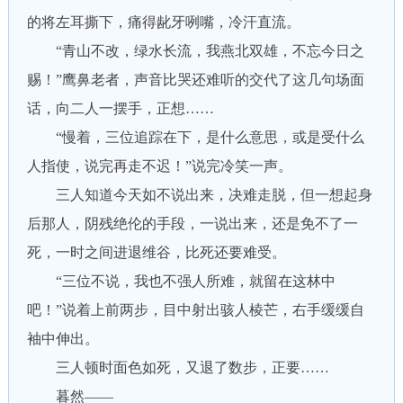
的将左耳撕下，痛得龀牙咧嘴，冷汗直流。
“青山不改，绿水长流，我燕北双雄，不忘今日之
赐！”鹰鼻老者，声音比哭还难听的交代了这几句场面
话，向二人一摆手，正想……
“慢着，三位追踪在下，是什么意思，或是受什么
人指使，说完再走不迟！”说完冷笑一声。
三人知道今天如不说出来，决难走脱，但一想起身
后那人，阴残绝伦的手段，一说出来，还是免不了一
死，一时之间进退维谷，比死还要难受。
“三位不说，我也不强人所难，就留在这林中
吧！”说着上前两步，目中射出骇人棱芒，右手缓缓自
袖中伸出。
三人顿时面色如死，又退了数步，正要……
暮然——