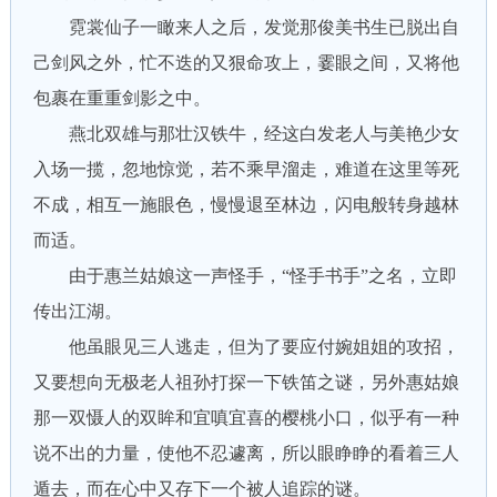
霓裳仙子一瞰来人之后，发觉那俊美书生已脱出自
己剑风之外，忙不迭的又狠命攻上，霎眼之间，又将他
包裹在重重剑影之中。
燕北双雄与那壮汉铁牛，经这白发老人与美艳少女
入场一揽，忽地惊觉，若不乘早溜走，难道在这里等死
不成，相互一施眼色，慢慢退至林边，闪电般转身越林
而适。
由于惠兰姑娘这一声怪手，“怪手书手”之名，立即
传出江湖。
他虽眼见三人逃走，但为了要应付婉姐姐的攻招，
又要想向无极老人祖孙打探一下铁笛之谜，另外惠姑娘
那一双慑人的双眸和宜嗔宜喜的樱桃小口，似乎有一种
说不出的力量，使他不忍遽离，所以眼睁睁的看着三人
遁去，而在心中又存下一个被人追踪的谜。