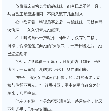
他看着这自幼丧母的婉姐姐，如今已是孑然一身，
与自己正是遭遇相同，不禁又流下几点泪来。
心中盘算着，料理后事之后，与婉姐姐一同杖剑寻
访仇踪……久久仍未见她醒来。
不由暗骂自己一声糊涂，伸出右手仅存的二指，曲
拇指，食指遥遥点向她的“天殷穴”，一声长喘之后，她
已悠悠醒来！
“婉……”刚说得一个婉字，只见她杏目圆睁，杀机
满面，一跃而起，刷的拔出长剑，猛向他刺来。
“贼子，我父女与你何仇何恨，如此赶尽杀绝，姑
娘与你誓不两立。”，连哭带骂，掌中剑尽向致命之处
刺来，形同拚命。
他左闪有避，也是急得双泪直流！茅屋狭小，他又
不能还手，只好破窗而出。