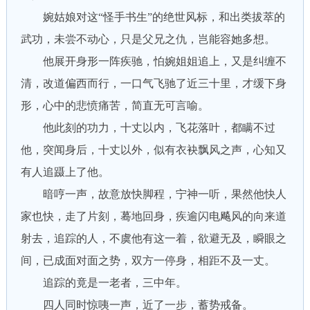
婉姑娘对这“怪手书生”的绝世风标，和出类拔萃的
武功，未尝不动心，只是父兄之仇，岂能容她多想。
他展开身形一阵疾驰，怕婉姐姐追上，又是纠缠不
清，改道偏西而行，一口气飞驰了近三十里，才缓下身
形，心中的悲愤痛苦，简直无可言喻。
他此刻的功力，十丈以内，飞花落叶，都瞒不过
他，突闻身后，十丈以外，似有衣袂飘风之声，心知又
有人追蹑上了他。
暗哼一声，故意放快脚程，宁神一听，果然他快人
家也快，走了片刻，蓦地回身，疾逾闪电飚风的向来道
射去，追踪的人，不虞他有这一着，欲避无及，瞬眼之
间，已成面对面之势，双方一停身，相距不及一丈。
追踪的竟是一老者，三中年。
四人同时惊咦一声，近了一步，蓄势戒备。