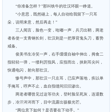
“你准备怎样？”那叫铁牛的壮汉环眼一睁道。
“小意思，既然碰上，每人自动给我留下一只耳
朵，说明来意，然后再走！”
三人闻言，脸色一变，呛嘟一声，兵刃出鞘，两老
者各使一支青钢长剑，壮汉则是一把厚背鬼头刀，蓄势
戒备。
俊美书生冷笑一声，右手缓缓自袖中伸出，拇食二
指轻轻一弹，一缕利厉指风，应指而出，挟刺耳尖叫，
快通电闪，射向那壮汉。
惨号声中，那壮汉一只左耳，已应声落地，疾以单
手掩耳，哼声不止，血自指缝间汩汩渗出。
两老者哪曾见过这等功夫，登时脸呈死灰，连退数
步，冷汗涔涔而下，目中流露出骇极光芒。
“两位意下如何？是否要在下动手。”