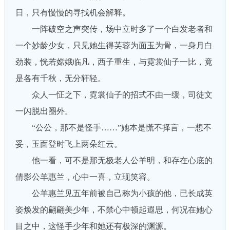
日，只有慢慢的寻找机会解释。
一阵破空之声突传，场中立时多了一个白发老者和
一个妙龄少女，只见她生得芙蓉为面玉为骨，一身月白
劲装，恍若嫦娥临凡，西子重生，与霓裳仙子一比，竟
是各有千秋，无分轩轻。
众人一怔之下，霓裳仙子的招式不由一缓，司徒文
一闪脱出圈外。
“公公，那不是怪手……”她本是慌不择言，一想不
妥，玉面登时飞上两朵红云。
他一看，可不是那无极老人公羊明，和存在心底的
倩影公羊惠兰，心中一喜，立现笑容。
公羊惠兰见五年前被自己称为小孩的他，已长成英
姿焕发的翩翩美少年，不禁心中顿起遐思，何况在她心
目之中，这怪手少年和她还有极深的渊源。