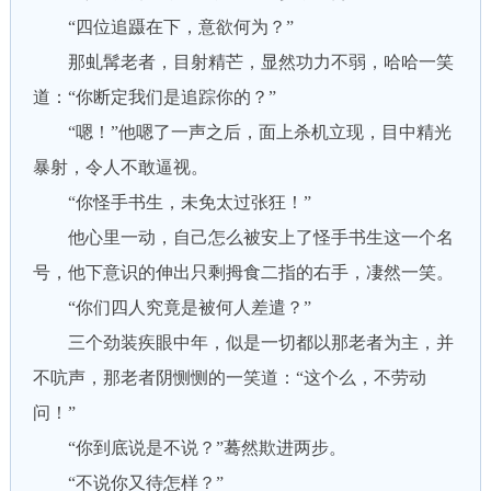
“四位追蹑在下，意欲何为？”
那虬髯老者，目射精芒，显然功力不弱，哈哈一笑
道：“你断定我们是追踪你的？”
“嗯！”他嗯了一声之后，面上杀机立现，目中精光
暴射，令人不敢逼视。
“你怪手书生，未免太过张狂！”
他心里一动，自己怎么被安上了怪手书生这一个名
号，他下意识的伸出只剩拇食二指的右手，凄然一笑。
“你们四人究竟是被何人差遣？”
三个劲装疾眼中年，似是一切都以那老者为主，并
不吭声，那老者阴恻恻的一笑道：“这个么，不劳动
问！”
“你到底说是不说？”蓦然欺进两步。
“不说你又待怎样？”