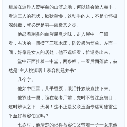
避居在这种人迹罕至的山僻之地，何以还会遭人毒手，
看这三人的死状，厥状至惨，这动手的人，不是心怀极
深怨毒，就必定是穷—凶极恶之徒。
他忍着刺鼻的血腥腐臭之味，走入屋中，仔细一
看，右边的一间摆了三张木床，陈设极为简单。左面一
间，好像是女人的居处，他不遑细看，忙退身出来。
堂中正面挂着一中堂，两条幅，一看后面落款，赫
然是“主人桃源居士慕容刚题并书”
几个字。
他如中巨雷，几乎昏厥，眼泪扑簌簌直挂下来。
他双膝一屈，跪在老者尸前，先时不曾注意细目，
这时辨识之下，天啊！这不正是父亲玉面专诸司徒雷生
平至好慕容伯父吗？
七岁时，他清楚的记得慕容伯父带着一子一女来他