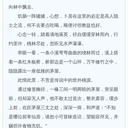
向林中飘去。
饥肠一阵辘辘，心想，卜居在这里的必定是高人隐
士之流，何不去要点吃喝，顺便讨些教益也好。
心念一转，踏着满地落英，径自缓缓穿林而内，行
约里许，桃林尽处，忽听见水声瀑瀑。
举眼一看，一条小溪弯弯曲曲的绕林而过，溪上搭
着一条红木板桥，桥那边是一个山环，万竿修竹之中，
隐隐露出一座低矮的茅屋。
此情此景，不啻是传说中的世外桃源。
通过修篁幽径，一椽三间一明两暗的茅屋，突呈眼
前，但却寂无人声，他不敢太过造次，整衣肃容，缓步
上前，在距茅屋三丈之处，深深一揖，和声道：“不知
是哪位前辈仙居，请恕小可冒昧造访，望能容拜见，并
赐些许食物充饥。”