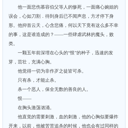
他一面悲伤慕容伯父等人的惨死，一面痛心婉姐的
误会，心如刀割．待到身后已不闻声息，方才停下身
形。他抑首云天，心含悲痛，何以天下竟有这么多不幸
的事，这是谁造成的？——一些肆虐武林的魔头，败
类。
一颗五年前深埋在心头的“恨”的种子，迅速的发
芽，茁壮，充满心胸。
他觉得一切为非作歹之徒皆可杀。
只有杀，才能止杀。
杀一个恶人，保全无数的善良的人。
恨——
在胸头激荡汹涌。
他直觉的需要刺激，血的刺激，他的心胸似要爆炸
开来，以前，他被苦苦追杀的时候，他也会有过同样的