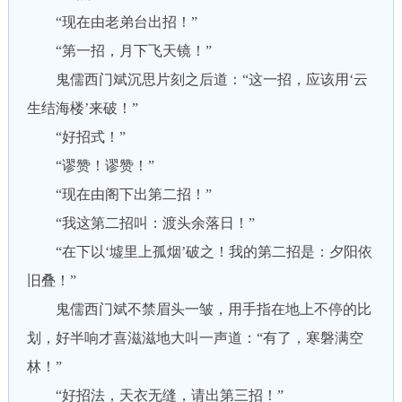
“现在由老弟台出招！”
“第一招，月下飞天镜！”
鬼儒西门斌沉思片刻之后道：“这一招，应该用‘云
生结海楼’来破！”
“好招式！”
“谬赞！谬赞！”
“现在由阁下出第二招！”
“我这第二招叫：渡头余落日！”
“在下以‘墟里上孤烟’破之！我的第二招是：夕阳依
旧叠！”
鬼儒西门斌不禁眉头一皱，用手指在地上不停的比
划，好半响才喜滋滋地大叫一声道：“有了，寒磐满空
林！”
“好招法，天衣无缝，请出第三招！”