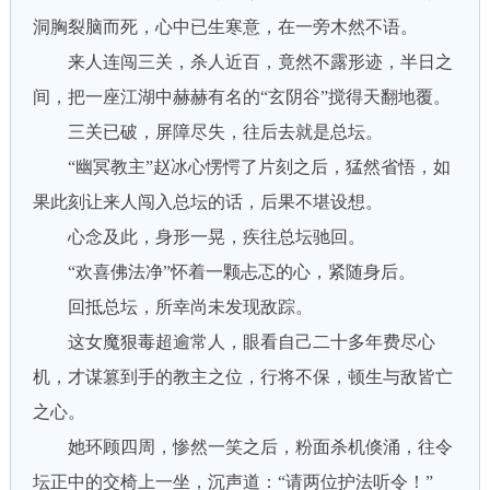
洞胸裂脑而死，心中已生寒意，在一旁木然不语。
来人连闯三关，杀人近百，竟然不露形迹，半日之
间，把一座江湖中赫赫有名的“玄阴谷”搅得天翻地覆。
三关已破，屏障尽失，往后去就是总坛。
“幽冥教主”赵冰心愣愕了片刻之后，猛然省悟，如
果此刻让来人闯入总坛的话，后果不堪设想。
心念及此，身形一晃，疾往总坛驰回。
“欢喜佛法净”怀着一颗忐忑的心，紧随身后。
回抵总坛，所幸尚未发现敌踪。
这女魔狠毒超逾常人，眼看自己二十多年费尽心
机，才谋篡到手的教主之位，行将不保，顿生与敌皆亡
之心。
她环顾四周，惨然一笑之后，粉面杀机倏涌，往令
坛正中的交椅上一坐，沉声道：“请两位护法听令！”