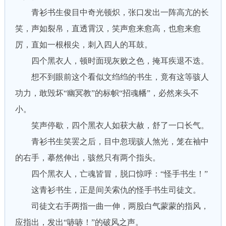
青衫书生俊目中奇光顿炽，张口发出一阵高亢的长
笑，声如裂帛，直透霄汉，笑声愈来愈高，也愈来愈
厉，直如一根根尖，刺入四人的耳鼓。
四个黑衣人，顿时面现灰败之色，掩耳疾退不迭。
想不到眼前这个看似文绉绉的书生，竟有这等骇人
功力，敢毁坏“幽冥教”的标帜“招魂幡”，必然来头不
小。
笑声停歇，四个黑衣人如获大赦，舒了一口长气。
青衫书生笑罢之后，目中忽现骇人煞光，笼在袖中
的右手，摹然伸出，骇然只有两个指头。
四个黑衣人，亡魂皆冒，脱口惊呼：“怪手书生！”
这青衫书生，正是间关索仇的怪手书生司徒文。
司徒文右手两指一曲一伸，两股白气蒙蒙的指风，
应指出，发出“哧哧！”的破风之声。