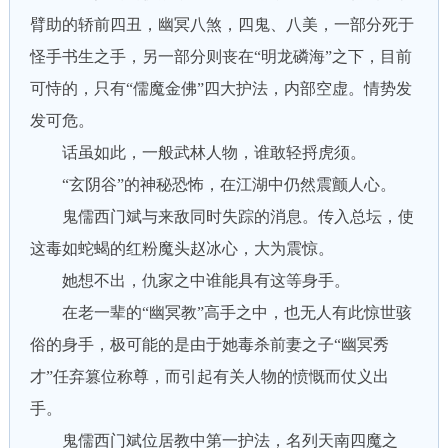
臂助的轿前四丑，幽冥八煞，四鬼、八美，一部分死于
怪手书生之手，另一部分则丧在“明龙磷海”之下，目前
可恃的，只有“儒魔金佛”四大护法，内部空虚。情势发
发可危。
话虽如此，一般武林人物，谁敢轻捋虎须。
“玄阴谷”的神秘恐怖，在江湖中仍然震颤人心。
鬼儒西门斌与来敌同时失踪的消息。传入总坛，使
这毒如蛇蝎的红粉魔头赵冰心，大为震惊。
她想不出，仇家之中谁能具有这等身手。
在老一辈的“幽冥教”高手之中，也无人有此惊世骇
俗的身手，极可能的是由于她毒杀前妻之子“幽冥秀
才”任弃篡位称尊，而引起有关人物的愤慨而仗义出
手。
鬼儒西门斌位居教中第一护法，名列天南四魔之