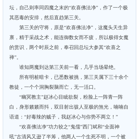
坛，自己则率同四魔之末的“欢喜佛法净”，作了一个极
其恶毒的安排，然后直趋第三关。
第三关的守将，原是“欢喜佛法净”，这魔头天生异
禀，精于采战之术，能连御数女而不疲，所以极得女魔
的赏识，两个时辰之前，奉召回总坛大参其“欢喜之
禅”。
谁知两魔到达第三关前一看，几乎当场晕绝。
所有明桩暗卡，已悉数被挑，第三关属下三十余个
教徒，一个个洞胸裂脑而亡，无一活口。
“幽冥教主”赵冰心目眦欲裂，粉脸上一阵青一阵
白，身形籁籁而抖，双目射出骇人至极的煞光，喃喃自
语道：“好毒辣的贼子，我赵冰心与你势不两立！”
“欢喜佛法净”功力较之“鬼儒”西门斌和“全面神
吼”古清风又逊了半筹，他两人一个生死不明，一个被