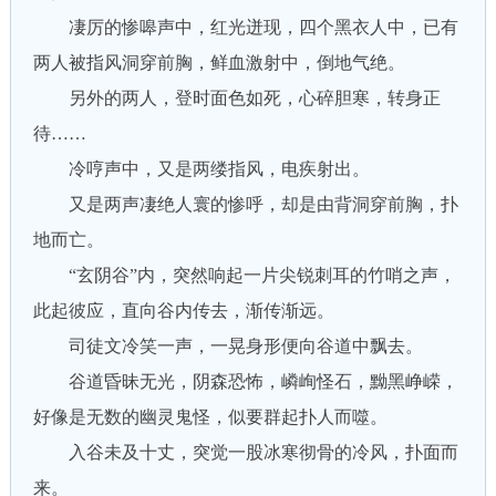
凄厉的惨嗥声中，红光迸现，四个黑衣人中，已有
两人被指风洞穿前胸，鲜血激射中，倒地气绝。
另外的两人，登时面色如死，心碎胆寒，转身正
待……
冷哼声中，又是两缕指风，电疾射出。
又是两声凄绝人寰的惨呼，却是由背洞穿前胸，扑
地而亡。
“玄阴谷”内，突然响起一片尖锐刺耳的竹哨之声，
此起彼应，直向谷内传去，渐传渐远。
司徒文冷笑一声，一晃身形便向谷道中飘去。
谷道昏昧无光，阴森恐怖，嶙峋怪石，黝黑峥嵘，
好像是无数的幽灵鬼怪，似要群起扑人而噬。
入谷未及十丈，突觉一股冰寒彻骨的冷风，扑面而
来。