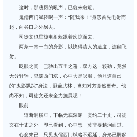
这时，那凄厉的吼声，已愈来愈近。
鬼儒西门斌轻喝一声：“随我来！”身形首先电射而
起，向谷口之外飘去。
司徒文也星旋电射般跟着疾掠而去。
两条一青一白的身影，以快得骇人的速度，连翩飞
射。
眨眼之间，已驰出五里之遥，双方这一较劲，竟然
无分轩轾，鬼儒西门斌，心中大是叹服，他只道自己
的“鬼影飘踪”身法，冠盖武林，岂知对方竟然更奇。他
尚不知，司徒文还未全力施展呢！
眼前——
一道断涧横亘，下临无底深渊，宽约二十丈，司徒
文在十丈之外，即已看到，心中想，莫非要越涧而过。
心念未已，只见鬼儒西门斌略不迟延，身形已腾起