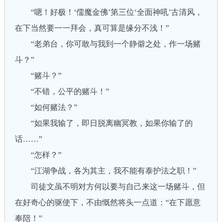
“嗯！好极！‘儒魔金佛’第三位‘全面神吼’古清风，
在下当然要一一拜会，真可算是缘分不浅！”
“老弟台，你可敢与我到一个静僻之处，作一场赌
斗？”
“赌斗？”
“不错，公平的赌斗！”
“如何赌法？”
“如果我输了，即日脱离幽冥教，如果你输了的
话……”
“怎样？”
“江湖争战，各为其主，我不能有泰护法之职！”
司徒文虽不明对方何以要与自己来这一场赌斗，但
在好奇心的驱使下，不由慨然将头一点道：“在下愿意
奉陪！”