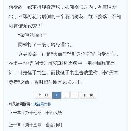
何变故，都不得现身离坛，如闻令坛之内，有巨响发
出，立即将花台后侧的一朵石砌梅花，往下按落，不知
可肯俯允代劳？”
“敬遵法谕！”
同样打了一躬，转身退出。
这吴柔柔，正是“天毒门”“川陈分坛”的内堂堂主，
在争夺“金吾剑”和“幽冥真经”之役中，用金蝉脱壳之
计，引走怪手书生，而被怪手书生击成重伤，奉“天毒
尊者”之命，暂时留住幽冥总坛之中。
上一页
1
2
3
下一页
相关热词搜索：
铁笛震武林
下一章：
第十七章 千面人妖
上一章：
第十五章 金吾神剑