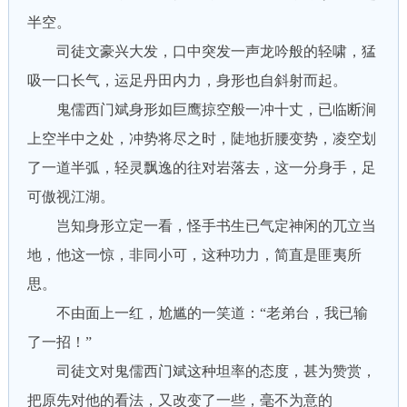
半空。
司徒文豪兴大发，口中突发一声龙吟般的轻啸，猛
吸一口长气，运足丹田内力，身形也自斜射而起。
鬼儒西门斌身形如巨鹰掠空般一冲十丈，已临断涧
上空半中之处，冲势将尽之时，陡地折腰变势，凌空划
了一道半弧，轻灵飘逸的往对岩落去，这一分身手，足
可傲视江湖。
岂知身形立定一看，怪手书生已气定神闲的兀立当
地，他这一惊，非同小可，这种功力，简直是匪夷所
思。
不由面上一红，尬尴的一笑道：“老弟台，我已输
了一招！”
司徒文对鬼儒西门斌这种坦率的态度，甚为赞赏，
把原先对他的看法，又改变了一些，毫不为意的