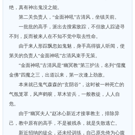
绝，真有神出鬼没之能。
第二关负责人，“金面神吼”古清风，坐镇关前。
一批批的高手，派出去搜索敌踪，不但敌人踪迹寻
不到，反而被来人在不知不觉中取去性命。
由于来人形踪飘忽如鬼魅，身手高得骇人听闻，使
第关的负责人“金面神吼”古清风束手无策。
“金面神吼”古清风是“幽冥教”第三护法，名列“儒魔
金佛”四魔之三，出道以来，第一次逢上劲敌。
本来就已鬼气森森的“玄阴谷”，这时被一种死亡的
气氛笼罩，风声鹤唳，草木皆兵，一般教徒，人人自
危。
由于“幽冥夫人”赵冰心新近才接掌教主，排除异
己，教中原有的高手，不是被残杀，就是失散逃亡。
新近招纳的徒众，还未经训练，自己原先倚为心腹