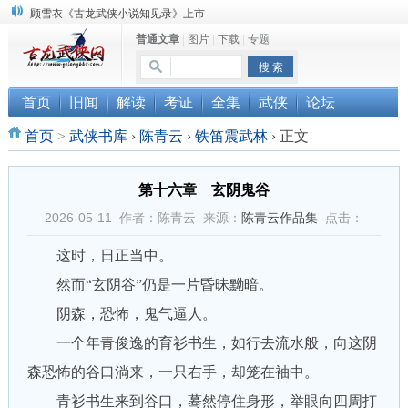
顾雪衣《古龙武侠小说知见录》上市
“武侠书库”查缺补漏活动圆满结束
普通文章
|
图片
|
下载
|
专题
《古龙小说原貌探究》修订版已上市
首页
旧闻
解读
考证
全集
武侠
论坛
首页
>
武侠书库
›
陈青云
›
铁笛震武林
›
正文
第十六章 玄阴鬼谷
2026-05-11 作者：陈青云 来源：
陈青云作品集
点击：
这时，日正当中。
然而“玄阴谷”仍是一片昏昧黝暗。
阴森，恐怖，鬼气逼人。
一个年青俊逸的育衫书生，如行去流水般，向这阴
森恐怖的谷口淌来，一只右手，却笼在袖中。
青衫书生来到谷口，蓦然停住身形，举眼向四周打