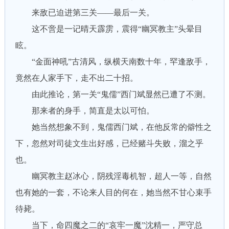
来敌已迫进第三关——最后一关。
这不啻是一记晴天霹雳，震得“幽冥教主”头晕目
眩。
“金面神吼”古清风，纵横天南数十年，罕逢敌手，
竟然在人家手下，走不出二十招。
由此推论，第一关“鬼儒”西门斌显然已遭了不测。
那来者的身手，简直是太以可怕。
她当然想象不到，鬼儒西门斌，在他反常的僻性之
下，忽然对司徒文生出好感，已经赌斗失败，溜之乎
也。
幽冥教主赵冰心，阴残淫毒机智，超人一等，自然
也有她的一套，不论来人目的何在，她当然不甘心束手
待毙。
当下，命四魔之二的“哀牢一魔”沈精一，严守总