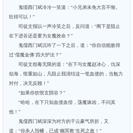
鬼懦酉门斌冷冷一笑道：“小兄弟未免大言不惭。
狂得可以！”
司徒文报以一声冷笑之后，反问道：“阁下是阻止
在下进谷还是要为女魔效命？”
鬼儒西门斌沉吟了一下之后，道：“你自信能敌得
过‘儒魔金佛’四大护法？”
司徒文怨毒无限的道：“在下与女魔赵冰心，仇深
似海，恨重如山，凡阻止我清结这一笔血债的，当勉力
对付，决无反顾！”
“如果你饮恨玄阴谷？”
“哈哈，在下只知血债血偿，荡魔诛凶，不问其
他！”
鬼儒西门斌深深为对方的干云豪气所折，又
道：“你杀人毁幡，已成‘幽冥教’生死之敌！”