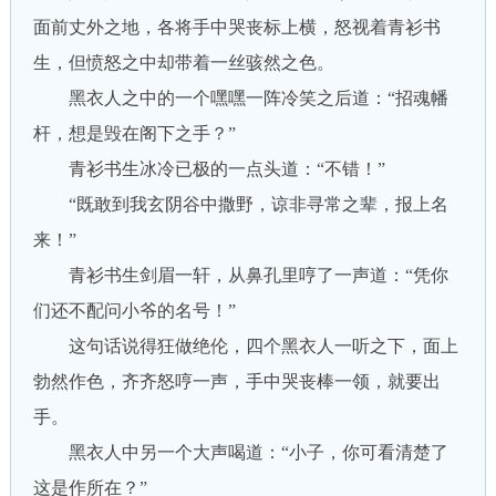
面前丈外之地，各将手中哭丧标上横，怒视着青衫书
生，但愤怒之中却带着一丝骇然之色。
黑衣人之中的一个嘿嘿一阵冷笑之后道：“招魂幡
杆，想是毁在阁下之手？”
青衫书生冰冷已极的一点头道：“不错！”
“既敢到我玄阴谷中撒野，谅非寻常之辈，报上名
来！”
青衫书生剑眉一轩，从鼻孔里哼了一声道：“凭你
们还不配问小爷的名号！”
这句话说得狂做绝伦，四个黑衣人一听之下，面上
勃然作色，齐齐怒哼一声，手中哭丧棒一领，就要出
手。
黑衣人中另一个大声喝道：“小子，你可看清楚了
这是作所在？”