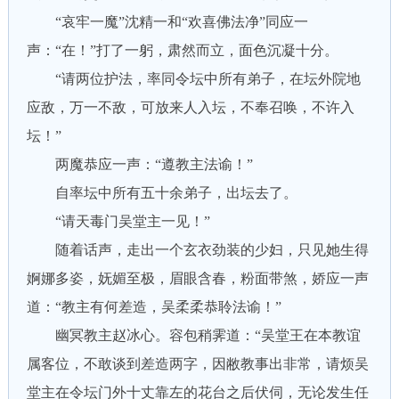
“哀牢一魔”沈精一和“欢喜佛法净”同应一
声：“在！”打了一躬，肃然而立，面色沉凝十分。
“请两位护法，率同令坛中所有弟子，在坛外院地
应敌，万一不敌，可放来人入坛，不奉召唤，不许入
坛！”
两魔恭应一声：“遵教主法谕！”
自率坛中所有五十余弟子，出坛去了。
“请天毒门吴堂主一见！”
随着话声，走出一个玄衣劲装的少妇，只见她生得
婀娜多姿，妩媚至极，眉眼含春，粉面带煞，娇应一声
道：“教主有何差造，吴柔柔恭聆法谕！”
幽冥教主赵冰心。容包稍霁道：“吴堂王在本教谊
属客位，不敢谈到差造两字，因敝教事出非常，请烦吴
堂主在令坛门外十丈靠左的花台之后伏伺，无论发生任