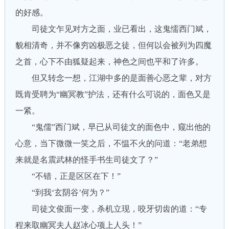
的好感。
司徒文乍见对方之面，业已看出，这鬼懦西门斌，
貌相清奇，并不像穷凶极恶之徒，但何以会被列为四魔
之首，心下不由狐疑起来，神色之间也平和了许多。
但又转念一想，江湖中多的是面善心恶之辈，对方
既肯受聘为“幽冥教”护法，还有什么可说的，面色又是
一紧。
“鬼儒”西门斌，早已从司徒文的面色中，窥出他的
心意，当下微微一笑之后，不愠不火的问道：“老弟想
来就是名震武林的怪手书生司徒文了？”
“不错，正是区区在下！”
“到我‘玄阴谷’何为？”
司徒文俊面一变，杀机立现，咬牙切齿的道：“专
程来取幽冥夫人赵冰心项上人头！”