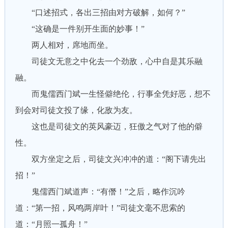
“口述招式，各出三招由对方破解，如何？”
“这确是一件别开生面的妙事！”
两人相对，席地而坐。
司徒文无意之中化去一个劲敌，心中自是其乐融
融。
而鬼儒西门斌一生怪僻绝伦，行事全凭好恶，想不
到会对司徒文投了缘，化敌为友。
这也是司徒文的英风豪迈，狂傲之气对了他的僻
性。
双方坐定之后，司徒文兴冲冲的道：“阁下请先出
招！”
鬼儒西门斌道声：“有僭！”之后，略作沉吟
道：“第一招，风鸣两岸叶！”司徒文毫不思索的
道：“月照一孤舟！”