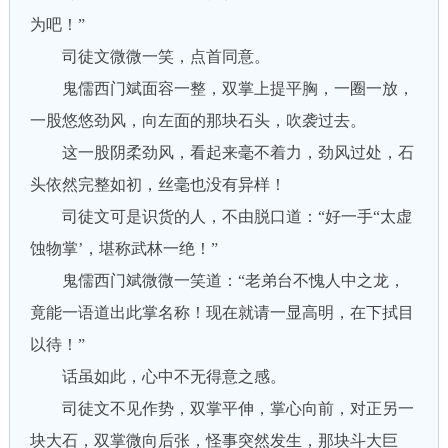
为吧！”
司徒文微微一笑，点首同意。
鬼儒西门斌面容一整，双掌上提平胸，一圈一放，
一股悠悠劲风，向左面的那块石头，吹袭过去。
这一股阴柔劲风，看起来毫不着力，劲风过处，石
头依然完整如初，丝毫也没有异样！
司徒文可是识货的人，不由脱口道：“好一手“太虚
蚀物掌’，堪称武林一绝！”
鬼儒西门斌微微一笑道：“老弟台不愧人中之龙，
竟能一语道出此掌名称！现在就请一显高明，在下拭目
以待！”
话虽如此，心中不无得意之感。
司徒文不见作势，双掌平伸，掌心向前，对正另一
块大石，双掌微向后张，怪事突然发生，那块斗大巨