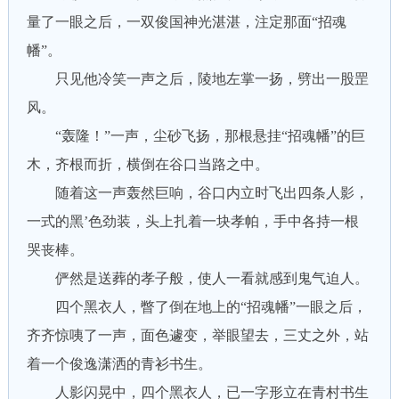
量了一眼之后，一双俊国神光湛湛，注定那面“招魂
幡”。
只见他冷笑一声之后，陵地左掌一扬，劈出一股罡
风。
“轰隆！”一声，尘砂飞扬，那根悬挂“招魂幡”的巨
木，齐根而折，横倒在谷口当路之中。
随着这一声轰然巨响，谷口内立时飞出四条人影，
一式的黑’色劲装，头上扎着一块孝帕，手中各持一根
哭丧棒。
俨然是送葬的孝子般，使人一看就感到鬼气迫人。
四个黑衣人，瞥了倒在地上的“招魂幡”一眼之后，
齐齐惊咦了一声，面色遽变，举眼望去，三丈之外，站
着一个俊逸潇洒的青衫书生。
人影闪晃中，四个黑衣人，已一字形立在青村书生