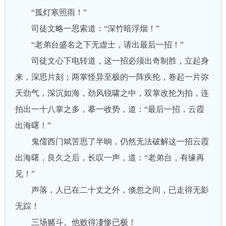
“孤灯寒照雨！”
司徒文略一思索道：“深竹暗浮烟！”
“老弟台盛名之下无虚士，请出最后一招！”
司徒文心下电转道，这一招必须出奇制胜，立起身
来，深思片刻；两掌怪异至极的一阵疾抡，卷起一片弥
天劲气，深沉如海，劲风锐啸之中，双掌改抡为拍，连
拍出一十八掌之多，摹一收势，道：“最后一招，云霞
出海曙！”
鬼儒西门斌苦思了半晌，仍然无法破解这一招云霞
出海曙，良久之后，长叹一声，道：“老弟台，有缘再
见！”
声落，人已在二十丈之外，倏忽之间，已走得无影
无踪！
三场赌斗。他败得凄惨已极！