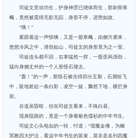
司徒文意动功生，护身神罡已绕体而生，那刺骨寒
飚，竟然被震得无影无踪，身形不停，进势如故。
“咦！”
紧跟着这一声惊咦，又是一股寒飚，由侧方袭来，
悠悠冷风之中，潜劲如山，司徒文的身形竟为之一室。
司徒连头都不回，右掌猛然一挥，一股歪风强劲，
猛向身侧丈外的一个人形怪石撞去。
“轰！”的一声，那怪石被击得四分五裂，石屑纷飞
中，陡地射起一条白影，凌空一旋，飘然下地，横拦身
前。
谷道虽昏暗，但在司徒文看来，不殊白昼。
现身阻路的，竟是一个身着银色儒衫的中年书生。
司徒文心头电似的一转，忖道：“儒魔金佛，为幽
冥教四大护法，看这中年书生的装束，莫非是名列四魔