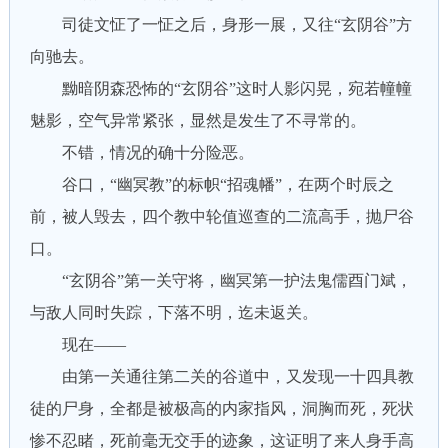
司徒文怔了一怔之后，身形一展，又往“玄阴谷”方
向驰去。
黝暗阴森恐怖的“玄阴谷”这时人影闪晃，宛若幢幢
魅影，空气异常紧张，显然是发生了不寻常的。
不错，情况的确十分险恶。
谷口，“幽冥教”的标帜“招魂幡”，在两个时辰之
前，被人毁去，四个教中轮值巡查的二流高手，抛尸谷
口。
“玄阴谷”第一关守将，幽冥第一护法鬼儒酉门斌，
与敌人同时失踪，下落不明，迄未返关。
现在——
由第一关通往第二关的谷道中，又发现一十四具教
徒的尸身，全都是被极高的内家指风，洞胸而死，死状
惨不忍睹，死前毫无交手的迹象，这证明了来人身手高