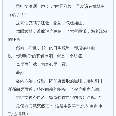
司徒文冷晒一声道：“幽冥邪教，早就该在武林中
除名了！”
这句话充满了狂傲、豪迈，气壮如山。
放眼武林，谁敢说这种使一个大帮巨派，除名江湖
的狂语。
然而，在怪手书生的口里说出，却是诚非虚
说，“天毒门”的瓦解冰消，就是一个明证。
鬼儒西门斌，为之心里一震。
蓦然——
谷内不远，传出一阵如野兽般的巨吼，凄厉刺耳，
渐渐由远而近，整座幽森的峡谷，全被这吼声充满。
司徒文神态自若，微微仰首向谷内深处注视。”
鬼儒西门斌突然道：“这是本教第三护法‘金面神
吼’古清风！”