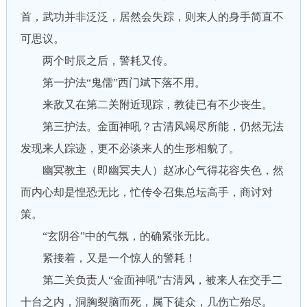
首，武功并非泛泛，居然会失踪，则来人的身手简直不
可思议。
两个时辰之后，警耗又传。
第一护法“鬼儒”西门斌下落不用。
来敌又在第二关附近现踪，教徒已有不少丧生。
第三护法。金面神吼？古清风竭尽所能，仍然无法
发现来人踪迹，更不必谈来人的生形相貌了。
幽冥教主（即幽冥夫人）赵冰心气得花容失色，然
而内心却是惶恐无比，忙传令召集总坛高手，商讨对
策。
“玄阴谷”中的气氛，的确紧张无比。
紧接着，又是一个惊人的警耗！
第二关负责人“金面神吼”古清风，被来人在交手二
十台之内，洞胸裂脑而死，属下徒众，几伤亡殆尽。