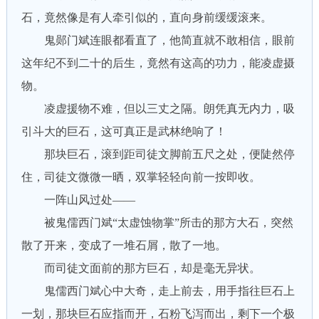
石，竟然像是有人牵引似的，直向身前缓缓滚来。
鬼郧门斌连眼都看直了，他简直就不敢相信，眼前
这年纪不到二十的后生，竟然有这高的功力，能凌虚摄
物。
凌虚援物不难，但以三丈之隔。朗凭真无内力，吸
引斗大的巨石，这可真正是武林绝响了！
那块巨石，滚到距司徒文脚前五尺之处，便陡然停
住，司徒文微微一晒，双掌轻轻向前一按即收。
一阵山风过处——
被鬼儒西门斌“太虚蚀物掌”所击的那方大石，突然
散了开来，变成了一堆石屑，散了一地。
而司徒文面前的那方巨石，却是毫无异状。
鬼儒西门斌心中大奇，走上前去，用手指往巨石上
一划，那块巨石应指而开，石粉飞泻而出，剩下一个极