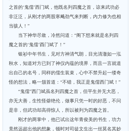
之首的‘鬼儒’西门斌，他既名列四魔之首，谅来武功必
非泛泛，从刚才的两股寒飚劲气来判断，内力修为也相
当骇人！”
当下神华尽敛，冷然问道：“阁下想来就是名列四
魔之首的‘鬼儒’酉门斌了！”
银衫中年书生，见对方神清气朗，目光清澈如一泓
秋水，知道对方已到了神仪内蕴的境界，而且一言就道
出自己的名号，同样的儒生装束，心中不禁升起一缕奇
怪的想法，略一颔首道：“不错，我正是鬼儒西门斌！”
“鬼儒”西门斌虽名列四魔之首，但平生并无大恶，
亦无大善，生性怪僻绝伦，做事只凭一时的好恶，不问
是非，但武功却高得惊人，所以被列为四魔之首。
刚才的两掌中，他已试出这年青俊美的书生，功力
竟然远超出他的想象，顿时对司徒文生出一丝莫名其妙