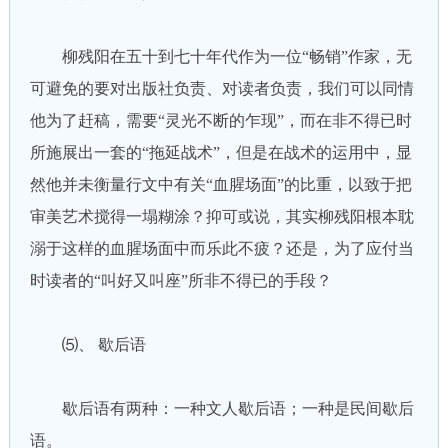
柳残阳在五十到七十年代作为一位“畅销”作家，无
可避免的要对出版社负责、对读者负责，我们可以同情
他为了赶稿，需要“灵光不断的乍现”，而在非不得已时
所施展出一套的“拖延战术”，但是在战术的运用中，显
然他并未衡量行文中有关“血腥场面”的比重，以致于把
审美艺术搅得一塌糊涂？抑可或说，其实柳残阳根本耽
溺于这样的血腥场面中而乐此不疲？还是，为了应付当
时读者的“叫好又叫座”所非不得已的手段？
⑸、 歇后语
歇后语有两种：一种文人歇后语；一种是民间歇后
语。