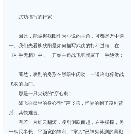
武功描写的行家
因此，能被柳残阳作为小说的主角，可都是万中选
一。我们先看柳残阳是如何描写武侠的打斗过程，在
《神手无相》中，一开始主角战飞羽就露了一手绝活：
蓦然，凌刚的身形在黑暗中闪动，一道冷电猝射战
飞羽的面门。
那是一只尖锐的“穿心刺”！
战飞羽盘坐的身心“呼”声飞腾，怪异的到了凌刚背
后，其快难言。
有若一片红云翻滚，凌刚侧跃而起，右手猛挥，另
一柄尺半长、平面宽的锋利。“掌刀”已神鬼莫测的暴戳