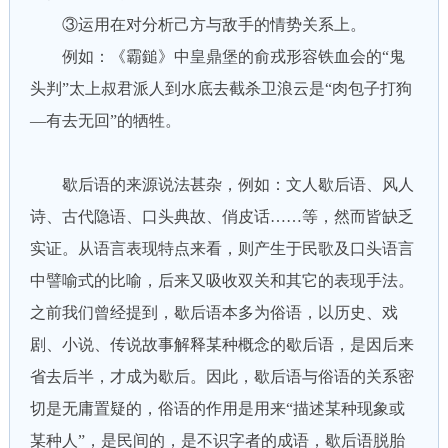
③运用在对分析己方与敌手的情势关系上。
例如：《霸鎚》中皇鼎堡的俞戎形容铁血会的“鬼
头判”太上叔君派人到水底去截杀卫浪云是“肉包子打狗
—有去无回”的牺牲。
歇后语的来源说法甚杂，例如：文人歇后语、风人
诗、古代隐语、口头典故、俏皮话……等，然而皆缺乏
实证。从语言表现特点来看，则产生于民歌及口头语言
中譬喻式的比喻，后来又吸收双关和其它的表现手法。
之前我们曾经提到，歇后语本多为俗语，以历史、戏
剧、小说、传说故事解释某种概念的歇后语，是因后来
省去后半，才成为歇后。因此，歇后语与俗语的关系密
切是无庸置疑的，俗语的作用是用来“描述某种现象或
某种人”，是民间的，是不识字者的成语，歇后语脱胎