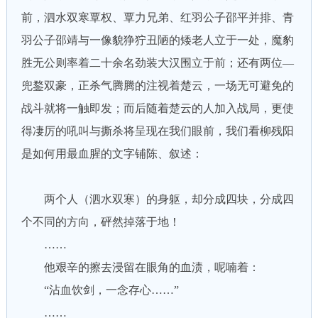
前，泗水双寒覃权、覃力兄弟、红羽公子邵平并排、青
羽公子邵靖与一像貌狰狞丑陋的矮老人立于一处，魔豹
胜无公则率着二十余名劲装大汉围立于前；还有两位—
兜鍪双豪，正杀气腾腾的注视着楚云，一场无可避免的
战斗就将一触即发；而后随着楚云的人加入战局，更使
得凄厉的吼叫与撕杀将呈现在我们眼前，我们看柳残阳
是如何用最血腥的文字铺陈、叙述：
两个人（泗水双寒）的身躯，却分成四块，分成四
个不同的方向，砰然掉落于地！
……
他艰辛的擦去浸留在眼角的血渍，呢喃着：
“沾血饮剑，一念存心……”
……