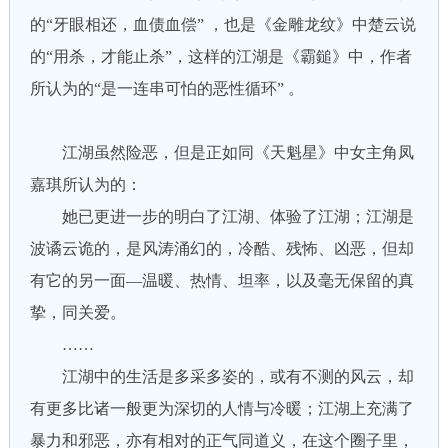
的“牙眼相还，血债血偿” ，也是《金雕龙纹》中楚云说
的“用杀，才能止杀”，这样的江湖是《霸鎚》中，作者
所认为的“是一连串可怕的恶性循环” 。
江湖虽然险恶，但是正如同《天魁星》中女主角凤
嘉琪所认为的：
她已更进一步的明白了江湖、体验了江湖；江湖是
波谲云诡的，是风涛涌幻的，冷酷、残怖、凶恶，但却
有它的另一面—温暖、热情、坦率，以及毫无保留的真
挚，同关爱。
……
江湖中的生活是多采多姿的，或有不测的风云，却
有更多比诸一般更为深切的人情与冷暖；江湖上充满了
暴力和邪恶，亦有相对的正气同道义，在这个圈子里，