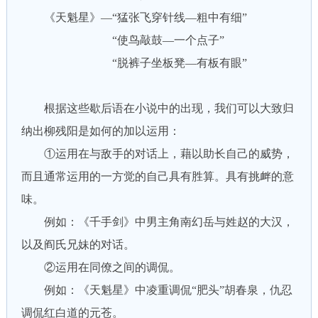
《天魁星》—“猛张飞穿针线—粗中有细”
“使鸟敲鼓—一个点子”
“脱裤子坐板凳—有板有眼”
根据这些歇后语在小说中的出现，我们可以大致归
纳出柳残阳是如何的加以运用：
①运用在与敌手的对话上，藉以助长自己的威势，
而且通常运用的一方觉的自己具有胜算。具有挑衅的意
味。
例如：《千手剑》中男主角南幻岳与姓赵的大汉，
以及阎氏兄妹的对话。
②运用在同僚之间的调侃。
例如：《天魁星》中凌重调侃“肥头”胡春泉，仇忍
调侃红白道的元苍。