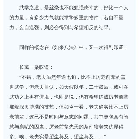
武学之道，是丝毫也不能勉强侥幸的，好比一个人
的力量，有多少力气就能举擎多重的物件，若自不量
力，妄自逞强，则必会得到与希望相反的结果。
同样的概念在《如来八法》中，又一次得到印证：
长离一枭叹道：
“不错，老夫虽然年逾七旬，比不上厉老前辈的盖
世武学，但老夫自认，如天假以年，二十载后，或可在
武功之上再有进境，也即是说，仍有希望练成厉老前辈
那般深奥博浩的技艺，但如今一看，老夫确实比不上厉
老前辈，这已不是时间与意志的问题，其中更包含有智
慧与禀赋的因素，厉老前辈先天的条件较老夫优厚得
多。唉，老夫实是望尘莫及，望尘莫及……”