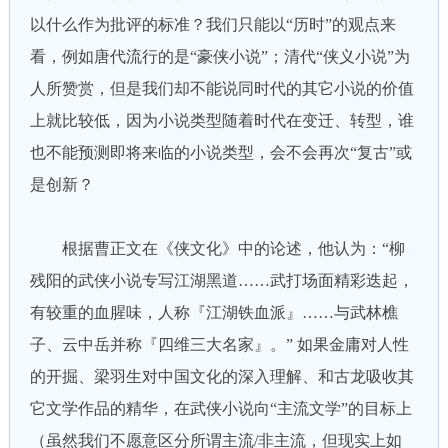
以什么作为批评的标准？我们只能以“历时”的观点来
看，例如唐代流行的是“豪侠小说”；清代“侠义小说”为
人所赞赏，但是我们却不能说同时代的其它小说的价值
上就比较低，因为小说类型随着时代在变迁、转型，谁
也不能预测即将来临的小说类型，会不会再次“复古”或
是创新？
根据曹正文在《侠文化》中的论述，他认为：“柳
残阳的武侠小说专写江湖黑道……武打场面精彩迭起，
有较重的血腥味，人称『江湖铁血派』……与武林樵
子、云中岳并称『四维三大名家』。” 如果金庸对人性
的开掘、梁羽生对中国文化的深入理解、和古龙吸收其
它文学作品的精华，在武侠小说向“主流文学”的目标上
（虽然我们不愿意区分所谓主流/非主流，但现实上如