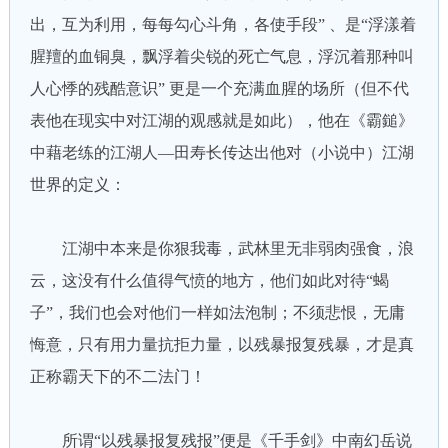
出，互为利用，每每勾心斗角，各使手段” 、是“浮漾着
腥羶的血铜臭，飘浮着尖锐的死亡气息，浮沉着那种叫
人心悸的残酷意识” 更是一个充满血腥的场所（但不代
表他在现实中对江湖的观感就是如此），他在《霸鎚》
中藉老练的江湖人—田寿长传达出他对（小说中）江湖
世界的定义：
江湖中本来是你狠我毒，武林里无非弱肉强食，浪
云，这没有什么值得气愤的地方，他们如此对待“蝎
子”，我们也会对他们一样如法泡制；不须悲恨，无庸
悔意，只有用力量抗拒力量，以残暴报复残暴，才是真
正称霸天下的不二法门！
所谓“以残暴报复残报”便是《千手剑》中南幻岳说