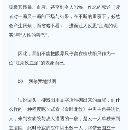
场极其残暴、血腥、甚至到令人恐怖、作恶的叙述（读
者对一遍又一遍的下场与结果，在不断的重覆下，必然
会产生厌烦，而省略不看），进而让人反思“江湖的现
实”与“人性的善恶”。
因此，我们不能把眼界只停留在柳残阳只作为一
位“江湖铁血派”的表象而已。
⑶、 阿修罗地狱图
话说回头，柳残阳用文字所堆砌出来的血腥，到什
么样的一种程度呢？试看《金雕龙纹》中男主角寻访仇
人，来到玄凌院与敌人遭遇的一段，楚云一人单独来到
玄凌院，此时冷寂的院中闪出数十人，将楚云围立于