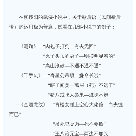
在柳残阳的武侠小说中，关于歇后语（民间歇后
语）的运用极为普遍，试看在几部小说中的例子：
《霸鎚》—“肉包子打狗—有去无回”
“秃子头顶的蝨子—明摆明显着的”
“高山滚鼓—不通不通不通”
《千手剑》—“寿星公吊颈—嫌命长啦”
“瞎子闻臭—离屎（死）不远了”
“猪八戒吃人参果—滋味不辨”
《金雕龙纹》—“青楼女碰上空心大佬倌—白夹缠
而已”
“吊死鬼卖肉—死不要脸”
“王八滚元宝—两边不够头”