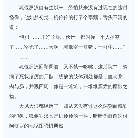
狐偃罗汉自有生以来，恐怕从来没有过现在的这付
怪像，他如梦初觉，机伶伶的打了个寒颤，舌头不清的
道：
“呃！……干净？呃，伙计，都叫你一个人拾夺
了……宰光了……天啊，就像宰一群猪，一群牛……”
……
狐偃罗汉回顾周遭，又不禁一哆嗦，这后院中，躺
满了死状凄厉的尸骸，残缺的肢体到处都是，血与浆，
肉与肠，并溅四周，像是一滩滩，一堆堆腐烂的糜蚀之
物。
大风大浪都经历了，却从来没有过这么深刻而残酷
的印象，狐偃罗汉又是机伶伶的一抖，暗暗为眼前这付
阿修罗的地狱图恐惧栗然。