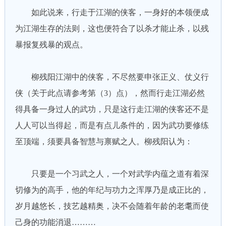
如此说来，行走于江湖的侠客，一身好的本领便成
为江湖生存的法则，这也便符合了以杀才能止杀，以残
暴报复残暴的观点。
柳残阳江湖中的侠客，不尽然要申张正义、仗义行
侠（关于此点请参考第（3）点），然而行走江湖必然
得具备一身过人的武功，只是这行走江湖的侠客还不是
人人可以当得起，而是有点儿条件的，因为武功要修练
至顶端，须要具备智慧与禀赋之人。柳残阳认为：
只要是一个习武之人，一个对武学内蕴之道有着深
切修为的高手，他的年纪与功力之浑厚乃是成正比的，
岁月越悠长，技艺越精奥，决不会随着年龄的老耄而使
己身的功能消退………