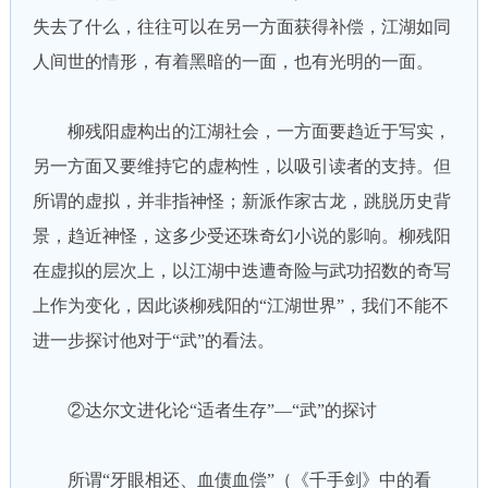
失去了什么，往往可以在另一方面获得补偿，江湖如同
人间世的情形，有着黑暗的一面，也有光明的一面。
柳残阳虚构出的江湖社会，一方面要趋近于写实，
另一方面又要维持它的虚构性，以吸引读者的支持。但
所谓的虚拟，并非指神怪；新派作家古龙，跳脱历史背
景，趋近神怪，这多少受还珠奇幻小说的影响。柳残阳
在虚拟的层次上，以江湖中迭遭奇险与武功招数的奇写
上作为变化，因此谈柳残阳的“江湖世界”，我们不能不
进一步探讨他对于“武”的看法。
②达尔文进化论“适者生存”—“武”的探讨
所谓“牙眼相还、血债血偿”（《千手剑》中的看