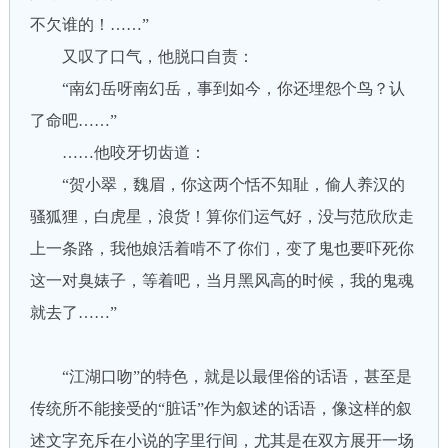
不欠谁的！……”
又叹了口气，他脱口自责：
“南幻岳呀南幻岳，事到如今，你还埋怨个鸟？认
了命吧……”
……他咬牙切齿道：
“贺小翠，魏眉，你这两个恬不知耻，偷人养汉的
骚狐狸，白虎星，浪货！算你们运气好，没与范欣欣走
上一条路，我他娘活着啃不了你们，变了鬼也要吓死你
这一对臭婊子，等着吧，当月黑风高的时候，我的鬼魂
就去了……”
“江湖口吻”的特色，就是以最俚俗的话语，甚至是
传统所不能接受的“脏话”作为叙述的话语，像这样的叙
述文字充斥在小说的字里行间，尤其是在双方展开一场