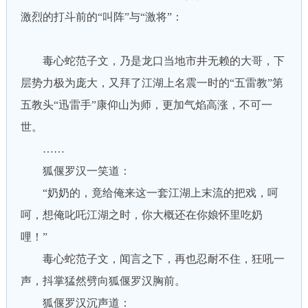
激烈的打斗前的“叫阵”与“激将”：
毒心蛇范子文，乃是龙口当地市井无赖的大哥，下
层势力极为庞大，又拜了江湖上名震一时的“五雷教”第
五教头“迅雷手”康仰山为师，更加气焰高涨，不可一
世。
……
狐偃罗汉一笑道：
“奶奶的，竟给俺来这一套江湖上末流的把戏，呵
呵，想俺叱吒江湖之时，你大概还在你娘怀里吃奶
哩！”
毒心蛇范子文，闻言之下，再也忍耐不住，狂吼一
声，抖掌猛然劈向狐偃罗汉胸前。
狐偃罗汉沉声道：