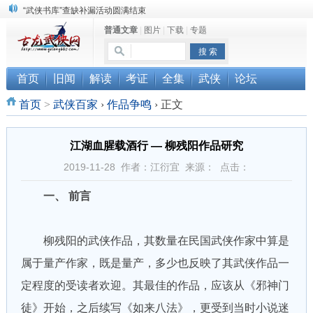
“武侠书库”查缺补漏活动圆满结束
普通文章
|
图片
|
下载
|
专题
《古龙小说原貌探究》修订版已上市
顾雪衣《古龙武侠小说知见录》上市
首页
旧闻
解读
考证
全集
武侠
论坛
首页
>
武侠百家
›
作品争鸣
›
正文
江湖血腥载酒行 — 柳残阳作品研究
2019-11-28 作者：江衍宜 来源： 点击：
一、 前言
柳残阳的武侠作品，其数量在民国武侠作家中算是
属于量产作家，既是量产，多少也反映了其武侠作品一
定程度的受读者欢迎。其最佳的作品，应该从《邪神门
徒》开始，之后续写《如来八法》，更受到当时小说迷