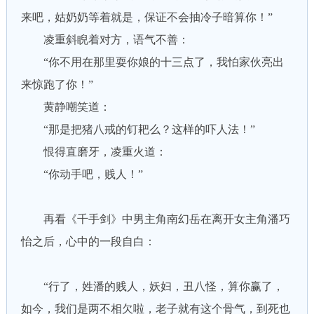
来吧，姑奶奶等着就是，保证不会抽冷子暗算你！”
凌重斜睨着对方，语气不善：
“你不用在那里耍你娘的十三点了，我怕家伙亮出
来惊跑了你！”
黄静嘲笑道：
“那是把猪八戒的钉耙么？这样的吓人法！”
恨得直磨牙，凌重火道：
“你动手吧，贱人！”
再看《千手剑》中男主角南幻岳在离开女主角潘巧
怡之后，心中的一段自白：
“行了，姓潘的贱人，妖妇，丑八怪，算你赢了，
如今，我们是两不相欠啦，老子就有这个骨气，到死也