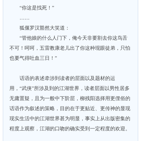
“你这是找死！”
……
狐偃罗汉豁然大笑道：
“管他娘的什么人门下，俺今天非要割去你这鸟舌
不可！呵呵，五雷教康老儿出了你这种现眼徒弟，只怕
也要气得吐血三日！”
话语的表述牵涉到读者的层面以及题材的运
用，“武侠”所涉及到的江湖世界，读者层面以男性居多
无庸置疑，且为一般中下阶层，柳残阳选择用更俚俗的
话语作为叙述的策略，目的在于更贴近、更传神的显现
现实生活中的江湖世界甚为明显，事实上从出版密集的
程度上观察，江湖的口吻的确实受到一定程度的欢迎。