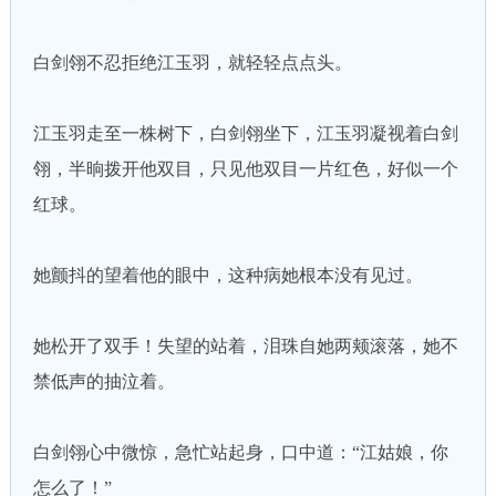
白剑翎不忍拒绝江玉羽，就轻轻点点头。
江玉羽走至一株树下，白剑翎坐下，江玉羽凝视着白剑
翎，半晌拨开他双目，只见他双目一片红色，好似一个
红球。
她颤抖的望着他的眼中，这种病她根本没有见过。
她松开了双手！失望的站着，泪珠自她两颊滚落，她不
禁低声的抽泣着。
白剑翎心中微惊，急忙站起身，口中道：“江姑娘，你
怎么了！”