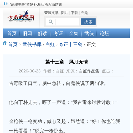
“武侠书库”查缺补漏活动圆满结束
普通文章
|
图片
|
下载
|
专题
珠海《古龙作品集》PDF扫描版分享
三千藏书奉江湖 ， 诚邀侠友共赏鉴
首页
旧闻
解读
考证
全集
武侠
论坛
首页
>
武侠书库
›
白虹
›
奇正十三剑
›
正文
第十三章 风月无情
2026-06-23 作者：白虹 来源：
白虹作品集
点击：
古毒吸了口气，脑中急转，向鬼侠说了两句话。
他向丁朴走去，哼了一声道：“我古毒来讨教讨教！”
金枪侠一枪奏功，傲心又起，昂然道：“好！你也吃我
一枪看看！”说完一枪掷出。