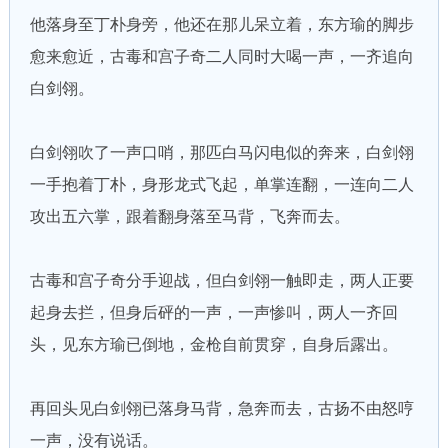
他落身至丁朴身旁，他还在那儿呆立着，东方瑜的脚步
愈来愈近，古毒和宫子奇二人同时大喝一声，一齐追向
白剑翎。
白剑翎吹了一声口哨，那匹白马闪电似的奔来，白剑翎
一手抱着丁朴，身形龙式飞起，单掌连翻，一连向二人
攻出五六掌，跟着翻身落至马背，飞奔而去。
古毒和宫子奇分手迎战，但白剑翎一触即走，两人正要
起身去拦，但身后砰的一声，一声惨叫，两人一齐回
头，见东方瑜已倒地，金枪自前贯穿，自身后露出。
再回头见白剑翎已落身马背，急奔而去，古扬不由怒哼
一声，没有说话。