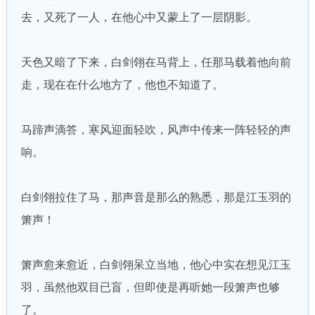
去，又死了一人，在他心中又蒙上了一层阴影。
天色又暗了下来，白剑翎在马背上，任那马载着他向前
走，现在在什么地方了，他也不知道了。
马蹄声滴答，寒风迎面轻吹，风声中传来一阵轻轻的声
响。
白剑翎拉住了马，那声音是那么的熟悉，那是江玉羽的
箫声！
箫声愈来愈近，白剑翎呆立当地，他心中实在想见江玉
羽，虽然他双目已盲，但即使是再听她一段箫声也够
了。