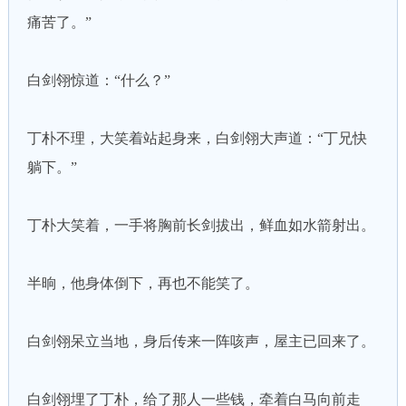
痛苦了。”
白剑翎惊道：“什么？”
丁朴不理，大笑着站起身来，白剑翎大声道：“丁兄快
躺下。”
丁朴大笑着，一手将胸前长剑拔出，鲜血如水箭射出。
半晌，他身体倒下，再也不能笑了。
白剑翎呆立当地，身后传来一阵咳声，屋主已回来了。
白剑翎埋了丁朴，给了那人一些钱，牵着白马向前走