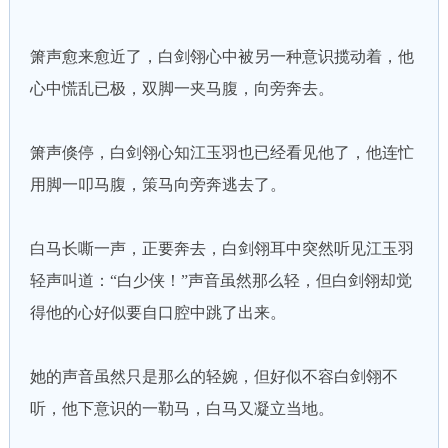
箫声愈来愈近了，白剑翎心中被另一种意识揽动着，他
心中慌乱已极，双脚一夹马腹，向旁奔去。
箫声倏停，白剑翎心知江玉羽也已经看见他了，他连忙
用脚一叩马腹，策马向旁奔逃去了。
白马长嘶一声，正要奔去，白剑翎耳中突然听见江玉羽
轻声叫道：“白少侠！”声音虽然那么轻，但白剑翎却觉
得他的心好似要自口腔中跳了出来。
她的声音虽然只是那么的轻婉，但好似不容白剑翎不
听，他下意识的一勒马，白马又凝立当地。