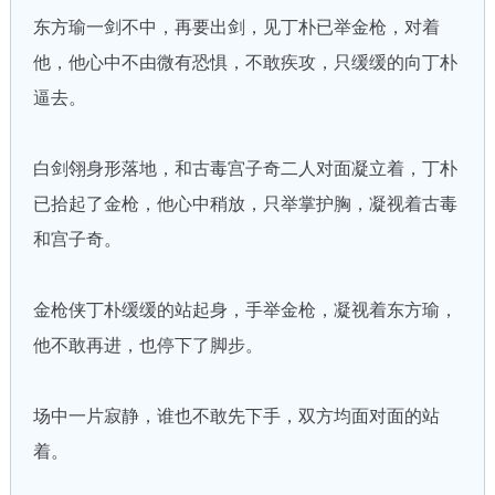
东方瑜一剑不中，再要出剑，见丁朴已举金枪，对着
他，他心中不由微有恐惧，不敢疾攻，只缓缓的向丁朴
逼去。
白剑翎身形落地，和古毒宫子奇二人对面凝立着，丁朴
已拾起了金枪，他心中稍放，只举掌护胸，凝视着古毒
和宫子奇。
金枪侠丁朴缓缓的站起身，手举金枪，凝视着东方瑜，
他不敢再进，也停下了脚步。
场中一片寂静，谁也不敢先下手，双方均面对面的站
着。