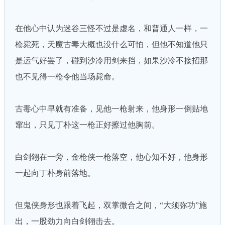
在他心中认为迷谷三怪不过是虚名，和普通人一样，一
枪毙死，天魔古毒大概也没什么可怕，但他不知道他只
是运气好罢了，碰到沙冷用剑来挡，如果沙冷不接招那
也不见得一枪令他当场毙命。
古毒心中早就有准备，见他一枪射来，他身形一倒贴地
窜出，只见丁朴这一枪正好擦过他胸前。
白剑翎在一旁，金枪侠一枪落空，他心知不好，他身形
一起向丁朴身前落地。
但鬼侠身形也跟着飞起，双掌微合之间，“大须弥功”施
出，一股劲力向白剑翎击去。