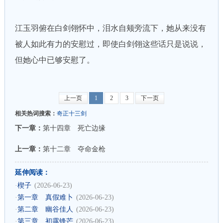
江玉羽俯在白剑翎怀中，泪水自颊旁流下，她从来没有
被人如此有力的安慰过，即使白剑翎这些话只是说说，
但她心中已够安慰了。
上一页
1
2
3
下一页
相关热词搜索：
奇正十三剑
下一章：
第十四章 死亡边缘
上一章：
第十二章 夺命金枪
延伸阅读：
·
楔子
(2026-06-23)
·
第一章 真假难卜
(2026-06-23)
·
第二章 幽谷佳人
(2026-06-23)
·
第三章 初露锋芒
(2026-06-23)