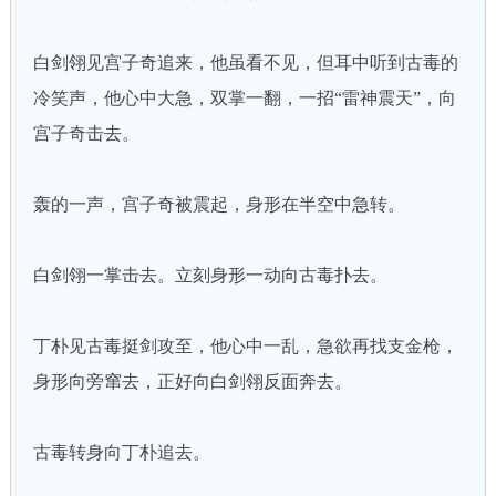
白剑翎见宫子奇追来，他虽看不见，但耳中听到古毒的
冷笑声，他心中大急，双掌一翻，一招“雷神震天”，向
宫子奇击去。
轰的一声，宫子奇被震起，身形在半空中急转。
白剑翎一掌击去。立刻身形一动向古毒扑去。
丁朴见古毒挺剑攻至，他心中一乱，急欲再找支金枪，
身形向旁窜去，正好向白剑翎反面奔去。
古毒转身向丁朴追去。