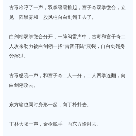
古毒冷哼了一声，双掌缓缓推起，宫子奇双掌微合，立
见一阵黑雾和一股风柱向白剑翎击去了。
白剑翎双掌微合分开，一阵闷雷声中，古毒和宫子奇二
人攻来劲力被白剑翎一招“雷音开陆”震裂，自白剑翎身
旁擦过。
古毒怒吼一声，和宫子奇二人一分，二人四掌连翻，向
白剑翎攻去。
东方瑜也同时身形一起，向丁朴扑去。
丁朴大喝一声，金枪脱手，向东方瑜射去。