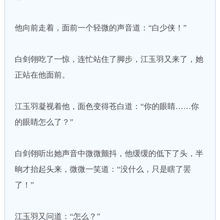
他向前走着，面前一个轻微的声音道：“白少侠！”
白剑翎吃了一惊，连忙站住了脚步，江玉羽又来了，她
正站在他面前。
江玉羽凝视着他，面色变得苍白道：“你的眼睛……你
的眼睛怎么了？”
白剑翎听出她声音中微微颤抖，他缓缓的低下了头，半
晌才抬起头来，微微一笑道：“没什么，只是瞎了罢
了！”
江玉羽又问道：“怎么？”