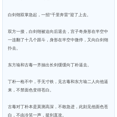
白剑翎双掌急起，一招“千里奔雷”迎了上去。
双方一接，白剑翎被迫向后退去，宫子奇身形在半空中
一连翻了十几个跟斗，身形在半空中微停，又向白剑翎
扑去。
东方瑜和古毒一齐抽出长剑缓缓向丁朴逼去。
丁朴一枪不中，手无寸铁，见古毒和东方瑜二人向他逼
来，不禁面色变得苍白。
古毒对丁朴本是莫测高深，不敢急进，此刻见他面色苍
白，不由冷笑一声，挺剑直攻。