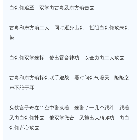
白剑翎追至，双掌向古毒及东方瑜击去。
古毒和东方瑜二人，同时返身出剑，拦阻白剑翎攻来剑
势。
白剑翎双掌连挥，使出雷音神功，以全力向二人攻去。
古毒和东方瑜挥剑联手迎战，霎时间剑气漫天，隆隆之
声不绝于耳。
鬼侠宫子奇在半空中翻滚着，连翻了十几个跟斗，跟着
又向白剑翎扑去，他双掌微合，又施出大须弥功，向白
剑翎背心攻去。