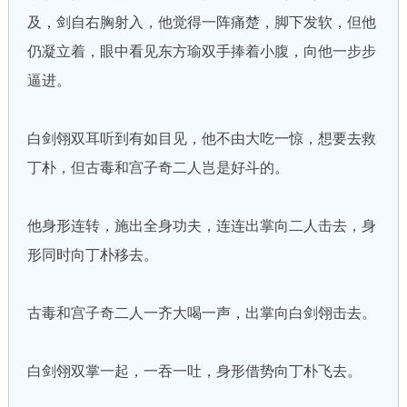
及，剑自右胸射入，他觉得一阵痛楚，脚下发软，但他
仍凝立着，眼中看见东方瑜双手捧着小腹，向他一步步
逼进。
白剑翎双耳听到有如目见，他不由大吃一惊，想要去救
丁朴，但古毒和宫子奇二人岂是好斗的。
他身形连转，施出全身功夫，连连出掌向二人击去，身
形同时向丁朴移去。
古毒和宫子奇二人一齐大喝一声，出掌向白剑翎击去。
白剑翎双掌一起，一吞一吐，身形借势向丁朴飞去。