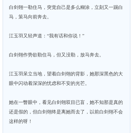
白剑翎一勒住马，突觉自己是多么糊涂，立刻又一踢白
马，策马向前奔去。
江玉羽又轻声道：“我有话和你说！”
白剑翎作势欲勒住马，但又没勒，放马奔去。
江玉羽呆立当地，望着白剑翎的背影，她那深黑色的大
眼中闪动着深深的忧虑和不安的光芒。
她在一瞥眼中，看见白剑翎双目已盲，她不知那是真的
还是假的，但白剑翎终是离她而去了，以前白剑翎不会
这样的呀！