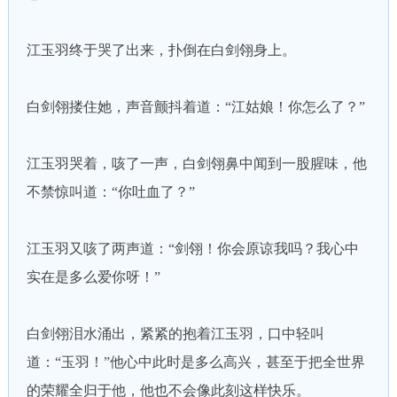
江玉羽终于哭了出来，扑倒在白剑翎身上。
白剑翎搂住她，声音颤抖着道：“江姑娘！你怎么了？”
江玉羽哭着，咳了一声，白剑翎鼻中闻到一股腥味，他
不禁惊叫道：“你吐血了？”
江玉羽又咳了两声道：“剑翎！你会原谅我吗？我心中
实在是多么爱你呀！”
白剑翎泪水涌出，紧紧的抱着江玉羽，口中轻叫
道：“玉羽！”他心中此时是多么高兴，甚至于把全世界
的荣耀全归于他，他也不会像此刻这样快乐。