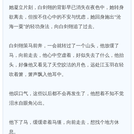
她凝立片刻，白剑翎的背影早已消失在夜色中，她转身
欲离去，但按不住心中的不安与忧虑，她回身施出“沧
海一粟”的轻功身法，向白剑翎追了过去。
白剑翎策马前奔，一会就转过了一个山头，他放缓了
马，向前走去，他心中空虚着，好似失去了什么，他抬
头，好像他又看见了天空皎洁的月色，远处江玉羽在轻
吹着箫，箫声飘入他耳中。
他叹口气，这些以后都不会再发生了，他想着不知不觉
泪水自眼角沁出。
他下了马，缓缓牵着马缰，向前走去，想找个地方休
息。