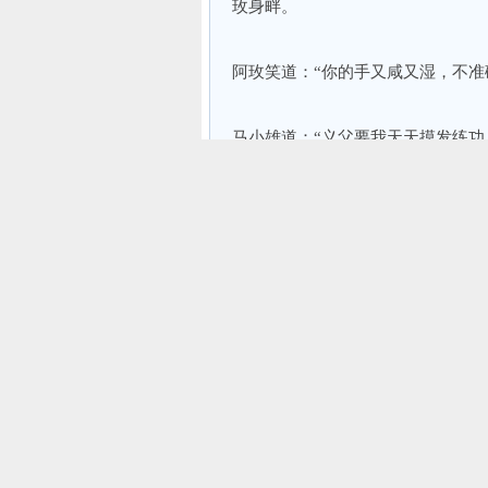
玫身畔。
阿玫笑道：“你的手又咸又湿，不准
马小雄道：“义父要我天天摸发练
摸，也许会大有进步。”
阿玫急急闪避，马小雄努力追赶，
的金雕。
阿玫伸手一指，叫道：“这兀鹰好威猛
马小雄摇摇头，道：“这不是兀鹰，
阿玫仰首凝望，只见金雕展开一双