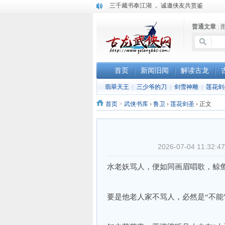
三千藏书奉江湖 ， 诚邀侠友共赏鉴
“武侠书库”查缺补漏活动圆满结束
普通文章
|
珠海《古龙作品集》PDF扫描版分享
首页
新闻旧闻
解读古龙
翡翠天王
|
三少爷的刀
|
剑雪神雕
|
莲花剑
首页
>
武侠书库
›
鲁卫
›
莲花剑圣
›
正文
2026-07-04 11:
水老妖骂人，便如同画眉唱歌，鲸
要是他老人家不骂人，必然是“不能”