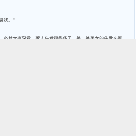
碰我。”
功，必然大有深意，死人头发摸得多了，换一换美女的头发来摸
一对俊俏的少年男女在岸边追追逐逐，惊飞了一只伫立在礁石上
漂亮!”
是一只金雕。”
巨翅，在低空盘旋，良久不去。