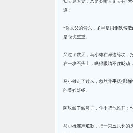
知夫莫若妻，恶婆婆听见丈夫在“大
道：
“你义父的骨头，多半是用钢铁铸造
是隐忧重重。
又过了数天，马小雄在岸边练功，
在一块石头上，瞧得眼睛不住眨动
马小雄走了过来，忽然伸手抚摸她
的美妙舒畅。
阿玫皱了皱鼻子，伸手把他推开：“
马小雄连声道歉，把一束五尺长的