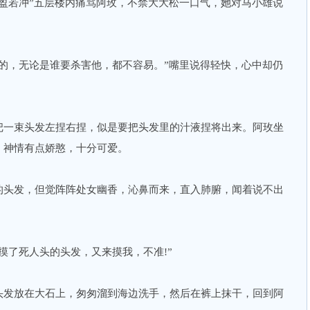
盈若冲”五层楼内痛骂阿玫，不禁大大松一口气，她对马小雄说
的，无论是谁要杀害他，都不容易。”嘴里说得轻快，心中却仍
把一束头发左捏右捏，似是要把头发里的汁液捏将出来。阿玫坐
，神情有点娇憨，十分可爱。
的头发，但觉阵阵处女幽香，沁鼻而来，直入肺腑，闻着说不出
摸了死人头的头发，又来摸我，不准!”
头发放在大石上，匆匆溜到海边洗手，然后在裤上抹干，回到阿