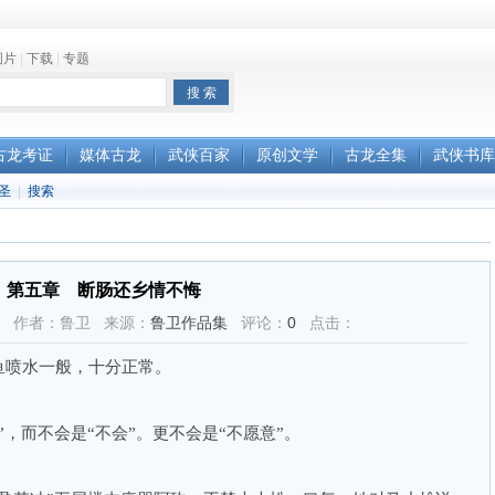
图片
|
下载
|
专题
古龙考证
媒体古龙
武侠百家
原创文学
古龙全集
武侠书库
圣
|
搜索
第五章 断肠还乡情不悔
32:47 作者：鲁卫 来源：
鲁卫作品集
评论：
0
点击：
鱼喷水一般，十分正常。
，而不会是“不会”。更不会是“不愿意”。