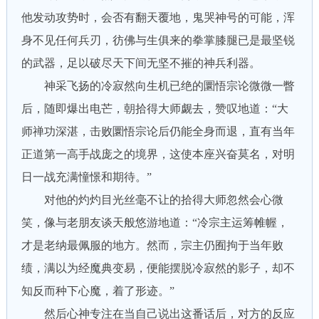
他发动攻势时，会否有翻天覆地，鬼哭神号的可能，浑
身不见任何兵刃，彷佛与生俱来的拳掌膝腿已是最坚锐
的武器，足以破尽天下间无坚不摧的神兵利器。
神采飞扬的冷寂然向生机已绝的圜悟宗论微微一瞥
后，随即爆出电芒，朝拾得大师觑去，赞叹地道：“大
师禅功深湛，击败圜悟宗论后仍能全身而退，直有当年
正道第一高手战庞之的境界，这使本座兴奋莫名，对明
日一战充满憧憬和期待。”
对他的灼灼目光丝毫不让的拾得大师忽然会心微
笑，像与老朋友谈天般悠游地道：“冷宗主运筹帷幄，
才是老纳最佩服的地方。然而，宗主仍囿拘于当年败
绩，满以为经魔典变易，便能摆脱冷寂然的影子，却不
知反而种下心魔，着了形迹。”
然后心神专注在当自己说出这番话后，对方的反应