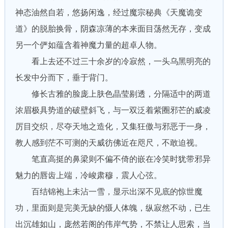
神态油然自若，悠扬闲逸，经过魔宗秘典《天魔诡变
道》的脱胎换骨，阴森凉薄的本来面目荡然无存，变成
另一个俨如蕴含着神魔力量的超卓人物。
看上去还不过三十余岁的冷寂然，一头乌黑明亮的
长发中分而下，垂于背门。
修长古雅的脸庞上肤色晶莹剔透，分隔适中的两道
浓眉极具势道的破壁斜飞，与一双泛着紫圈邪芒的威凌
厉目交织，尽夺天地之造化，又集狂傲与邪恶于一身，
教人感到茫不可测的天威彷佛近在咫尺，不敢迫视。
笔直高挺的鼻梁则不偏不倚的嵌在冷笑时犹带邪异
魅力的唇齿上端，冷峻肃穆，震人心弦。
百结锦袍上未沾一雪，显示出深不见底的惊世魔
功，里面则是完美无缺的慑人体魄，纵寂然不动，已生
出沉雄如山，庞然若阁的伟岸气势，不禁让人思索，当