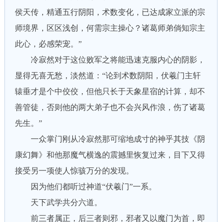
侯天传，精通五行阴阳，术数变化，已达成家立派的宗
师境界，区区浅创，何需宗主操心？诸葛师弟倘知宗主
此心，必感荣宠。”
冷寂然对于这位败军之将能迅速克服内心的阴影，
显得无喜无愁，淡然道：“论到术数阴阳，伏羲门主轩
辕垂才是个中佼佼，但他只长于天象星宿的计算，却不
善管徒，否则他的两大弟子也不会兴风作浪，伤了诸葛
先生。”
一众掌门刚从冷寂然那可缩地成寸的神乎其技《阴
康幻舞》和他那魔气横逸的震撼里恢复过来，目下又得
接受另一项使人惊骇万分的发现。
因为他们都听过神道“伏羲门”一系。
天下武学共分六道。
前三者属正，后三者则邪，邪者又以魔门为首，即