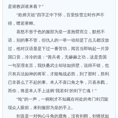
是谁教训谁来着？”
“欺师灭祖”四字正中下怀，百里惊雪立时作声不
得，噤若寒蝉。
喜怒不形于色的服部为皇一直抱臂而立，默然不
语，别的事不管，但仇人的一举一动却是丁点儿都没放
过，他对汉语显是下过一番苦功，闻言当即响起一片异
国口音，冷冷的道：“善兵者，无赫赫之功，这是贵国
一句至理名言，我扶桑武士却珍如拱壁，说得不错，也
只有兵法如神的将军，才能每战必胜，到了那时，胜利
已非甚么了不起的事。本人不喜口角之争，只喜杀戮，
而你，将是本人手上这柄‘我若剑’的剑下亡魂！”
“呛”的一声，一柄刚才不知藏在何处的奇门剑刃陡
现众人眼前，来到服部为皇的手上。
剑首是一对钩心斗角的鹿角，没有剑鞘，剑锋状如