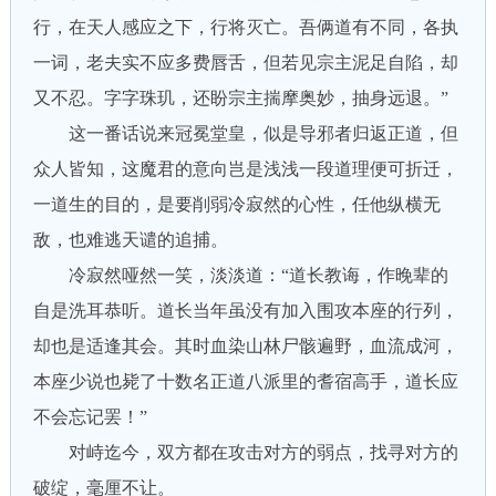
行，在天人感应之下，行将灭亡。吾俩道有不同，各执
一词，老夫实不应多费唇舌，但若见宗主泥足自陷，却
又不忍。字字珠玑，还盼宗主揣摩奥妙，抽身远退。”
这一番话说来冠冕堂皇，似是导邪者归返正道，但
众人皆知，这魔君的意向岂是浅浅一段道理便可折迁，
一道生的目的，是要削弱冷寂然的心性，任他纵横无
敌，也难逃天谴的追捕。
冷寂然哑然一笑，淡淡道：“道长教诲，作晚辈的
自是洗耳恭听。道长当年虽没有加入围攻本座的行列，
却也是适逢其会。其时血染山林尸骸遍野，血流成河，
本座少说也毙了十数名正道八派里的耆宿高手，道长应
不会忘记罢！”
对峙迄今，双方都在攻击对方的弱点，找寻对方的
破绽，毫厘不让。