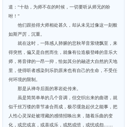
道：“十劫，为师不在的时候，一切要听从师兄的吩
咐！”
他们跟拾得大师相处甚久，却从未见过像这一刻般
如斯严厉，沉重。
就在这时，一阵感人肺腑的悲秋琴音萦绕飘至，来
得突然，偏又是自然而生，就像有位造极登峰的音乐大
师，将音律的一昂一抑，恰如其分的融进大自然的天地
里，使得听者感染到乐韵原来也有自己的生命，不受任
何环境的限制。
那是从禅寺后面的寒岩处传来。
虽是简简单单的几个音调，但交织出来的曲谱，就
似千丝万缕的章节凑合而成，极尽缓急起伏之能事，把
人性心灵深处被埋藏的感情招唤出来，随着乐曲的变
化，或悲或哀，或喜或乐，或怒或愤，或忧或怨……