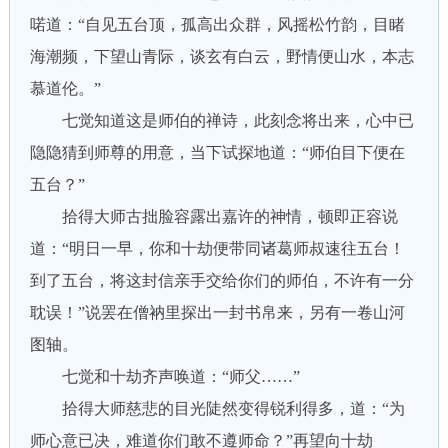
喏道：“自见五台顶，孤高出众群，风摇松竹韵，目睹
海潮频，下望山青际，谈玄有白云，野情便山水，本志
慕道伦。”
七觉知道这是师伯的禅诗，此刻念将出来，心中已
隐隐猜到师尊的用意，当下试探地道：“师伯目下便在
五台？”
拾得大师古拙脸容露出嘉许的神情，顿即正容说
道：“明日一早，你和十劫便带同诸葛师叔速往五台！
到了五台，将这封信亲手交给你们的师伯，不许有一分
耽误！”说罢在僧衲里探出一封书帛来，另有一卷山河
图轴。
七觉和十劫齐声唤道：“师父……”
拾得大师慈悲的目光陡然变得锐利得多，道：“为
师心意已决，难道你们敢不遵师命？”再望向十劫