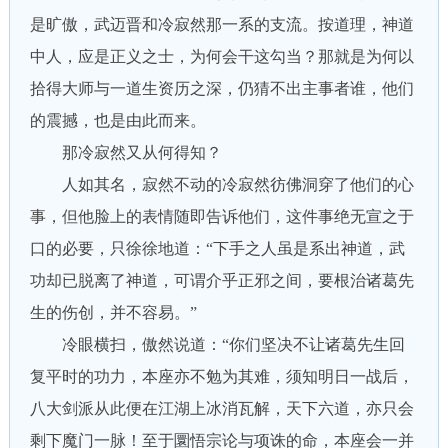
是旷傲，武迈晋和冷寂然那一系的支流。按道理，神道
中人，应是正义之士，为何会干这勾当？那就是为何以
拾得大师与一道生资历之深，仍猜不出主事者谁，他们
的震撼，也是由此而来。
那冷寂然又从何得知？
人如其名，寂然不动的冷寂然彷佛洞穿了他们的心
事，但他脸上的表情随即告诉他们，这件事绝无宣之于
口的必要，只徐徐地道：“下手之人虽是系出神道，武
功却已脱离了神道，可谓介乎正邪之间，要根治诸葛先
生的伤创，并不容易。”
冷眼横扫，傲然说道：“你们坚决不让诸葛先生回
复平时的功力，本座亦不勉为其难，须知明日一战后，
八大剑派从此便在江湖上冰消瓦解，天下六道，亦只会
剩下魔门一脉！至于圜悟宗论与项诛的命，本座会一并