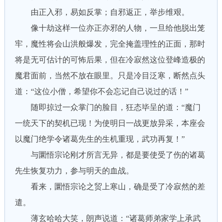
由正入邪，易如反掌；自邪返正，举步维艰。
像十劫这样一位亦正亦邪的人物，一旦给他脱出笼
牢，魔性将会山洪般爆发，完全掩盖理性的正面，那时
将是无可估计的可怖后果，但在冷寂然这位登峰造极的
魔君面前，当然不放在眼里。只是冷目泛寒，断然点头
道：“这位小僧，希望你不会忘记自己说过的话！”
随即掠过一众掌门的脸目，狂态毕呈的道：“魔门
一统天下的契机已现！为使明日一战更放异采，本座会
以魔门绝学令诸葛先生的生机重现，武功再复！”
与圜悟宗论刚才所言无异，都是要使受了伤的诸葛
先生恢复功力，参与明天的血战。
看来，圜悟宗论之贸上寒山，确是受了冷寂然的差
遣。
薄玄哈哈大笑，朗声说道：“诸葛师弟家学上承武