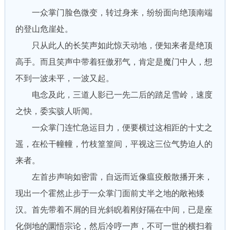
一众掌门脸色微变，转过身来，纷纷面向绝顶南端
的登山危崖处。
只从此人的长笑声如此惊天动地，便知来者是绝顶
高手。而且笑声中带着狂傲邪气，肯定是魔门中人，想
不到一波未平，一波又起。
电念及此，三道人影已一先二后的踏足雪岭，速度
之快，委实骇人听闻。
一众掌门连忙急运目力，便要横过这相距的十丈之
遥，在松干幢幢，竹枝篁篁间，平视这三位气势迫人的
来者。
左首步声响如密雷，自远而近像瘟疫般散播开来，
现出一个霍然止步于一众掌门面前丈半之地的敞袍矮
汉。首先带着不屑的目光斜睨着刚好隔在中间，已是座
化倒地的圜悟宗论，然后冷哼一声，不可一世的横扫着