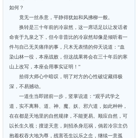
如何？
竟无一丝杀意，平静得犹如和风拂柳一般。
换转是三十年前的冷寂然，这一席话足以让发话者
命丧于九泉之下，但今非昔比的冷寂然却像是倾听着一
件与自己无关痛痒的事，只木无表情的仰天说道：“血
染山林一役，本座战败，但这战果将会在三十年后的寒
山上改写，本座会用事实证明！”
拾得大师心中暗叹，明了对方的心性破绽藏得极
深，不易撼动。
一道生当即踏前一步，竖掌说道：“观乎武学之
道，实不离释、道、神、魔、妖、邪六道，如此种种，
在在都是天地里的自然规律，不能更易。顺应自然，可
以长生久视；擅逆天意，则招杀身厄祸，倘若冷宗主仍
抱着权吞大地为尊，残害苍生以乐之念，继续一意孤