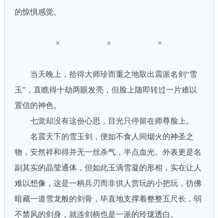
的惊惧感觉。
× × ×
当天晚上，拾得大师珍而重之地取出震派名剑“雪
玉”，直瞧得十劫两眼发亮，但脸上随即转过一片难以
置信的神色。
七觉却没有这份心思，目光只停留在师尊脸上。
名震天下的雪玉剑，便如不食人间烟火的神圣之
物，安然祥和得并无一丝杀气，半点血光。外表更是名
副其实的晶莹通体，但如此玉滴雪凝的形相，实在让人
难以想像，这是一柄兵刃而非供人赏玩的小把玩，彷佛
暗藏一道雪龙般的剑骨，毕直地支撑着整整五尺长，弱
不禁风的剑身，就连剑柄也是一派的玲珑透白。