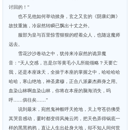
讨回的！”
也不见他如何举动掀身，玄之又玄的《阴康幻舞》
故技重施，冷寂然转瞬已飘出十丈之外。
服部为皇与百里惊雪狠狠的瞪着众人，也随这魔师
远去。
雪花沙沙卷动之中，犹传来冷寂然的诡异魔
音：“天人交感，岂是尔等黄毛小儿所能领略？天要亡
我，还是本座诛天，全操于本座的掌握之中，哈哈哈哈
哈哈，寒山绝地，神圣肃穆，正合八派豪杰葬身之用。
血染山林啊血染山林，你将在本座的脑海消失，呜
呼……俱往矣……”
说到最末，宛然鬼神般呼天抢地，天上穹苍彷佛受
其哭音感动，霎时都变得风掩云闭，把天色弄得锅底一
样的黑黑鸦鸦，直让人生出处身大地，却不知人间何世