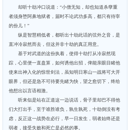
却听十劫冲口说道：“小僧无知，却也知道杀孽重
者须身堕阿鼻地狱者，届时不论武功多高，都只有待宰
的份儿！”
纵是智慧稍低者，都听出十劫此话的弦外之音，是
直冲冷寂然而去，但这并非十劫的真正用意。
基于对武道的这份执着，使得十劫打从冷寂然现
踪，心里便一直盘算，如何诱他出招，俾能亲眼目睹他
使来出神入化的惊世剑法，虽知明日寒山一战将可大开
眼界，但还是急不可待要先睹为快，望之愈切下，终给
他想出以言语相激。
听来似是站在正道这一边说话，骨子里却巴不得他
们大打出手，至于谁胜谁负，孰生孰死，十劫倒没有考
虑，反正这一战势在必行，早一日发生，弱者始终还是
弱者，接受失败和死亡是必然的事。