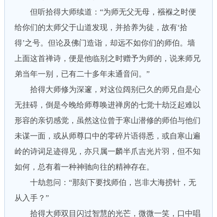
但听拾得大师续道：“为师无父无母，襁褓之时便
给你们的太师父于山道发现，并拾养为徒，故有‘拾
得’之号。但论及佛门造诣，却远不如你们的师伯。墙
上面这首禅诗，便是他临别之时赠予为师的，说来师兄
弟当年一别，已有二十多年未通音问。”
拾得大师修为深邃，对这位阔别已久的师兄自是心
无挂碍，倒是今晚给师尊唤进禅房的七觉十劫泛起难以
形容的亲切感觉，虽然这位曾于寒山潜修的师伯与他们
未谋一面，或从师尊口中的零碎片语得悉，或自寒山遍
岭的诗词足迹得见，亦只属一麟半爪吉光片羽，但不知
如何，总有着一种神驰向往的精神存在。
十劫忽问：“那刻下要找师伯，岂非大海捞针，无
从入手？”
拾得大师双目闪过智慧的光芒，微微一笑，口中唱