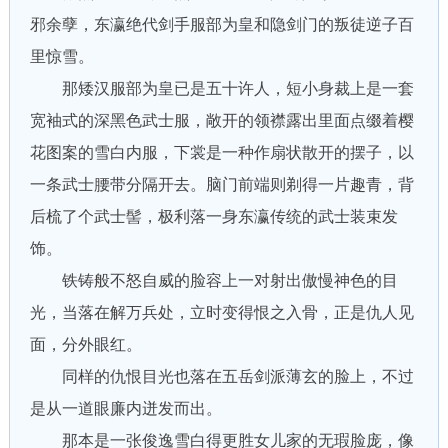
邪余孽，东瀛绝代剑手服部为皇和隐剑门的叛徒逆子百
里惊雪。
那矮汉服部为皇已是五十许人，短小身裁上是一套
宽袖式的深黑色武士服，敞开的领襟露出里面点缀着樱
花图案的雪白内服，下裳是一种作扇状散开的摆子，以
一条武士腰带分隔开去。脑门前端则剃得一片趣青，背
后梳了个武士髻，极利落一身东瀛传统的武士装束发
饰。
铁铸般不怒自威的脸容上一对射出傲慢神色的目
光，当落在解万兵处，立时变得恨之入骨，正是仇人见
面，分外眼红。
同样的仇恨目光也落在五岳剑派薄玄的脸上，不过
是从一道眼廉内迸发而出。
那本是一张俊逸雪白得更胜女儿家的无瑕脸庞，像