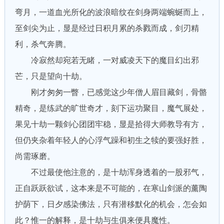
弯月，一道血光所化的波浪暗纹在剑身两端蜿蜒而上，
至剑尖为止，显是经过日积月累的杀戮而成，剑刃精
利，杀气奔腾。
冷寂然却宛若无睹，一对威凌天下的魔目幻出邪
芒，只是望向十劫。
刚才匆匆一瞥，已感觉这少年僧人眉目藏剑，骨骼
精奇，是练武的旷世奇才，刻下运功聚目，魔气展处，
果见十劫一颗剑心团团牢稳，显是拾得大师教导有方，
但仍夹杂着年轻人的心浮气躁和初生之犊的要强好胜，
尚需琢磨。
不过最使他注意的，是十劫浑身透着的一股邪气，
正自跃跃欲试，这本来是不可能的，在寒山剑派的薰陶
护荫下，日夕感染佛法，只有潜移默化的机会，怎会如
此？惟一的解释，是十劫与生俱来便具魔性。