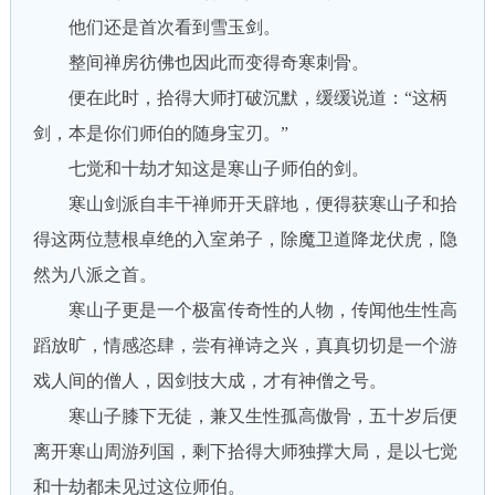
他们还是首次看到雪玉剑。
整间禅房彷佛也因此而变得奇寒刺骨。
便在此时，拾得大师打破沉默，缓缓说道：“这柄
剑，本是你们师伯的随身宝刃。”
七觉和十劫才知这是寒山子师伯的剑。
寒山剑派自丰干禅师开天辟地，便得获寒山子和拾
得这两位慧根卓绝的入室弟子，除魔卫道降龙伏虎，隐
然为八派之首。
寒山子更是一个极富传奇性的人物，传闻他生性高
蹈放旷，情感恣肆，尝有禅诗之兴，真真切切是一个游
戏人间的僧人，因剑技大成，才有神僧之号。
寒山子膝下无徒，兼又生性孤高傲骨，五十岁后便
离开寒山周游列国，剩下拾得大师独撑大局，是以七觉
和十劫都未见过这位师伯。