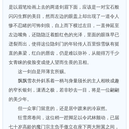
是以眉笔绘画上去的两道剑眉下面，应该是一对宝石般
闪闪生辉的美目，然而左边的眼盖上却出现了一道令人
惨不忍睹的可怖剑痕，自上而下横过左目，一直伸延至
左边嘴角，还隐隐泛着黯红色的光泽，里面的眼珠早已
迸裂而出，使得这位隐剑门的年轻传人百里惊雪纵有挺
直的鼻梁，红白的唇齿，仍是难以弥补，从能得万千少
女青睐的俊脸变成使人望而生畏的丑相。
这一剑自是拜薄玄所赐。
飘飘雪衣外斜系着一柄与身量颀长的主人相映成趣
的窄长银剑，潇洒之极，若非眇去一目，将是一位翩翩
的美少年。
但一众掌门留意的，还是居中踱来的冷寂然。
狂雪席卷间，这位稍一蹬脚足以令武林颤动，已届
七十岁高龄的魔门宗主负手傲立在座下两大附翼之间，