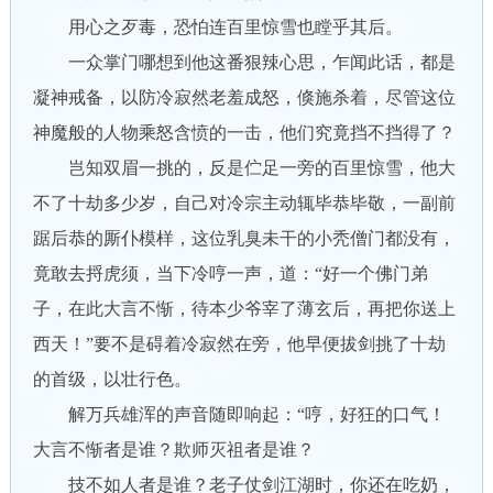
用心之歹毒，恐怕连百里惊雪也瞠乎其后。
一众掌门哪想到他这番狠辣心思，乍闻此话，都是
凝神戒备，以防冷寂然老羞成怒，倏施杀着，尽管这位
神魔般的人物乘怒含愤的一击，他们究竟挡不挡得了？
岂知双眉一挑的，反是伫足一旁的百里惊雪，他大
不了十劫多少岁，自己对冷宗主动辄毕恭毕敬，一副前
踞后恭的厮仆模样，这位乳臭未干的小秃僧门都没有，
竟敢去捋虎须，当下冷哼一声，道：“好一个佛门弟
子，在此大言不惭，待本少爷宰了薄玄后，再把你送上
西天！”要不是碍着冷寂然在旁，他早便拔剑挑了十劫
的首级，以壮行色。
解万兵雄浑的声音随即响起：“哼，好狂的口气！
大言不惭者是谁？欺师灭祖者是谁？
技不如人者是谁？老子仗剑江湖时，你还在吃奶，