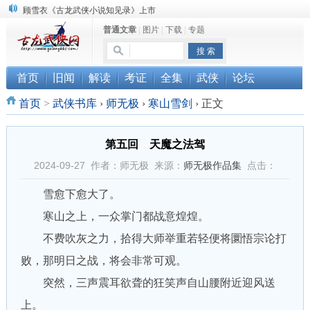
顾雪衣《古龙武侠小说知见录》上市
普通文章
|
图片
|
下载
|
专题
“武侠书库”查缺补漏活动圆满结束
《古龙小说原貌探究》修订版已上市
首页
旧闻
解读
考证
全集
武侠
论坛
首页
>
武侠书库
›
师无极
›
寒山雪剑
›
正文
第五回 天魔之法驾
2024-09-27 作者：师无极 来源：
师无极作品集
点击：
雪愈下愈大了。
寒山之上，一众掌门都战意煌煌。
不费吹灰之力，拾得大师举重若轻便将圜悟宗论打
败，那明日之战，将会非常可观。
突然，三声震耳欲聋的狂笑声自山腰附近迎风送
上。