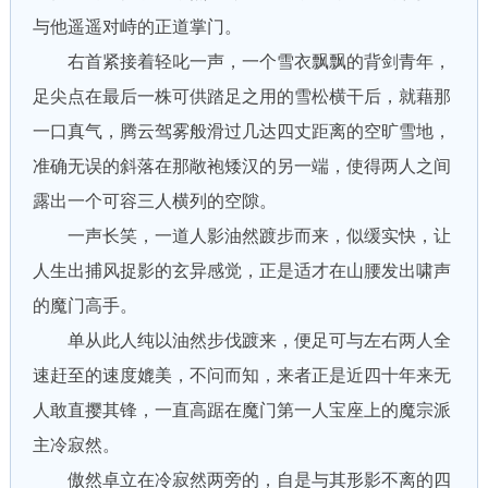
与他遥遥对峙的正道掌门。
右首紧接着轻叱一声，一个雪衣飘飘的背剑青年，
足尖点在最后一株可供踏足之用的雪松横干后，就藉那
一口真气，腾云驾雾般滑过几达四丈距离的空旷雪地，
准确无误的斜落在那敞袍矮汉的另一端，使得两人之间
露出一个可容三人横列的空隙。
一声长笑，一道人影油然踱步而来，似缓实快，让
人生出捕风捉影的玄异感觉，正是适才在山腰发出啸声
的魔门高手。
单从此人纯以油然步伐踱来，便足可与左右两人全
速赶至的速度媲美，不问而知，来者正是近四十年来无
人敢直撄其锋，一直高踞在魔门第一人宝座上的魔宗派
主冷寂然。
傲然卓立在冷寂然两旁的，自是与其形影不离的四