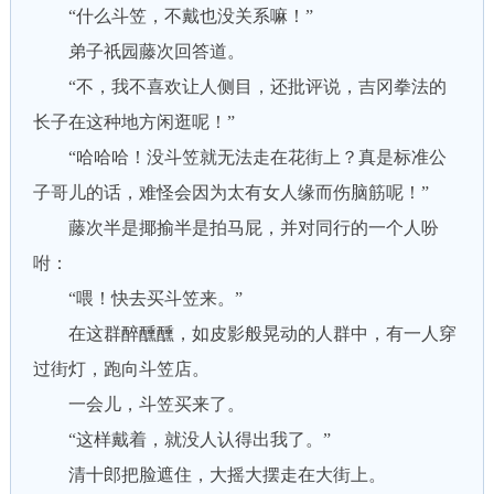
“什么斗笠，不戴也没关系嘛！”
弟子祇园藤次回答道。
“不，我不喜欢让人侧目，还批评说，吉冈拳法的
长子在这种地方闲逛呢！”
“哈哈哈！没斗笠就无法走在花街上？真是标准公
子哥儿的话，难怪会因为太有女人缘而伤脑筋呢！”
藤次半是揶揄半是拍马屁，并对同行的一个人吩
咐：
“喂！快去买斗笠来。”
在这群醉醺醺，如皮影般晃动的人群中，有一人穿
过街灯，跑向斗笠店。
一会儿，斗笠买来了。
“这样戴着，就没人认得出我了。”
清十郎把脸遮住，大摇大摆走在大街上。