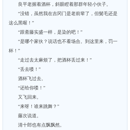
良平老握着酒杯，斜眼瞪着那群年轻小伙子。
“没错，虽然我在吉冈门是老前辈了，但鬓毛还是
这么黑喔！”
“跟斋藤实盛一样，是染的吧！”
“是哪个家伙？说话也不看场合。到这里来，罚一
杯！”
“走过去太麻烦了，把酒杯丢过来！”
“丢去喽！”
酒杯飞过去。
“还给你喽！”
又飞回来。
“来呀！谁来跳舞？”
藤次说道。
清十郎也有点飘飘然。