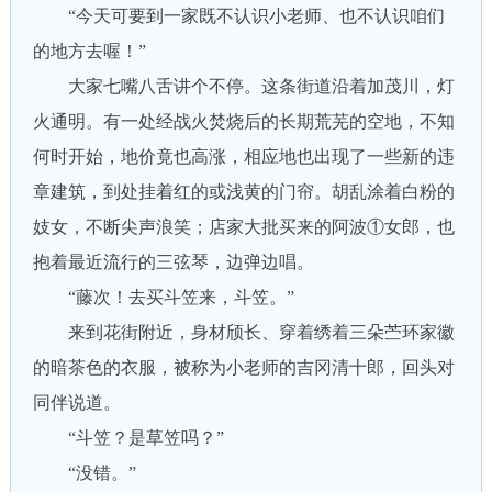
“今天可要到一家既不认识小老师、也不认识咱们
的地方去喔！”
大家七嘴八舌讲个不停。这条街道沿着加茂川，灯
火通明。有一处经战火焚烧后的长期荒芜的空地，不知
何时开始，地价竟也高涨，相应地也出现了一些新的违
章建筑，到处挂着红的或浅黄的门帘。胡乱涂着白粉的
妓女，不断尖声浪笑；店家大批买来的阿波①女郎，也
抱着最近流行的三弦琴，边弹边唱。
“藤次！去买斗笠来，斗笠。”
来到花街附近，身材颀长、穿着绣着三朵苎环家徽
的暗茶色的衣服，被称为小老师的吉冈清十郎，回头对
同伴说道。
“斗笠？是草笠吗？”
“没错。”