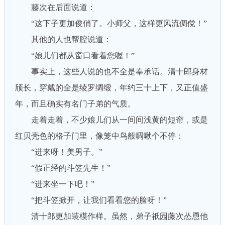
藤次在后面说道：
“这下子更加俊俏了。小师父，这样更风流倜傥！”
其他的人也帮腔说道：
“娘儿们都从窗口看着您喔！”
事实上，这些人说的也不全是奉承话。清十郎身材
颀长，穿戴的全是绫罗绸缎，年约三十上下，又正值盛
年，而且确实有名门子弟的气质。
走着走着，不少娘儿们从一间间浅黄的短帘，或是
红贝壳色的格子门里，像笼中鸟般啁啾个不停：
“进来呀！美男子。”
“假正经的斗笠先生！”
“进来坐一下吧！”
“把斗笠掀开，让我们看看您的脸呀！”
清十郎更加装模作样。虽然，弟子祇园藤次怂恿他