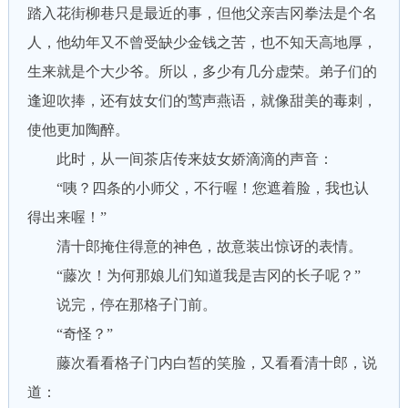
踏入花街柳巷只是最近的事，但他父亲吉冈拳法是个名
人，他幼年又不曾受缺少金钱之苦，也不知天高地厚，
生来就是个大少爷。所以，多少有几分虚荣。弟子们的
逢迎吹捧，还有妓女们的莺声燕语，就像甜美的毒刺，
使他更加陶醉。
此时，从一间茶店传来妓女娇滴滴的声音：
“咦？四条的小师父，不行喔！您遮着脸，我也认
得出来喔！”
清十郎掩住得意的神色，故意装出惊讶的表情。
“藤次！为何那娘儿们知道我是吉冈的长子呢？”
说完，停在那格子门前。
“奇怪？”
藤次看看格子门内白皙的笑脸，又看看清十郎，说
道：