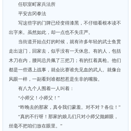
任职室町家兵法所
平安吉冈拳法
写这些字的门牌已经变得漆黑，不仔细看根本读不
出字来。虽然如此，却一点也不失庄严。
当街道开始点灯的时候，就有许多年轻的武士鱼贯
走出这门，回家去，似乎没有一天休息。有的人，包括
木刀在内，腰间总共佩了三把刀；有的扛着真枪。他们
都是一些遇上战事，就会比赛谁先见血的武人。就像台
风眼一样，一副看到谁都想惹是生非的嘴脸。
有八九个人围着一人叫着：
“小师父！小师父！”
“昨晚去的那家，真令我们蒙羞。对不对？各位！”
“真的不行呀！那家的娘儿们只对小师父抛媚眼，
丝毫不把咱们放在眼里。”