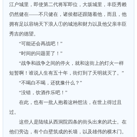
江户城里，即使第二代将军即位，大坂城里，丰臣秀赖
仍然健在——不只健在，诸侯都还跟随着他，而且，他
拥有足以容纳天下浪人①的城池和财力以及他父亲丰臣
秀吉的德望。
“可能还会再战吧！”
“时间的问题罢了！”
“战争和战争之间的停火，就和这街上的灯火一样
短暂啊！谁说人生有五十年，街灯到了天明就灭了。”
“不喝白不喝，还犹豫什么？”
“没错，饮酒作乐吧！”
在此，也有一批人抱着这种想法，在世上得过且
过。
这些人是陆续从西洞院四条的街头出来的武士。在
他们旁边，有个白壁筑成的长墙，以及雄伟的横木门。