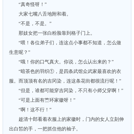
“真奇怪呀！”
大家七嘴八舌地附和着。
“不是，不是。”
那妓女把一张白粉脸靠到格子门上。
“喂！各位弟子们，连这点小事都不知道，怎么做
生意呢？”
“哦！你的口气真大。你说，怎么认出来的？”
“暗茶色的羽织①，是四条武馆众武家最喜欢的衣
服。而顶顶有名的吉冈染，连这条花街都很流行呢！”
“但是，谁都可能穿吉冈染，不只有小师父穿啊！”
“可是上面有苎环家徽呀！”
“啊！这不行！”
趁清十郎看着衣服上的家徽时，门内的女人立刻伸
出白皙的手，一把抓住他的袖子。