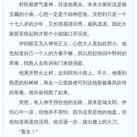
村民都屏气凝神，目送他离去。本来大家听说是偷
宝藏的小偷，心想一定是个凶神恶煞。没想到只是一个
十七八岁的少年，又长得眉清目秀，威风凛凛。因此大
家甚至怪起刚才那个小孩随口开玩笑。
伊织眼见无人伸张正义，心想大人竟如此胆小。他
也知道自己一个人的力量不够，所以想赶快回中野村的
草庵，找熟人去告诉衙门来抓强盗。
他离开野火止村，走到田间小路上。不久，他看到
熟悉的杉树林，再走一公里路便可到达他那被暴风吹垮
的草庵。他兴奋得跑了起来。
突然，有人伸手挡住他的去路，原来是城太郎。伊
织心中一凉，但他并不害怕。因为这里是他的地盘，但
他知道再逃也没用。他后退一步，拔出腰上的大刀。
“畜生！”