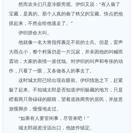
然而农夫们只是冷眼旁观。伊织又说：“有人偷了
宝藏，是真的。那个人真的偷了秩父的宝藏。快点把他
抓起来，不然会给他逃走了。”
伊织拼命大叫。
他就像一名大将指挥裹足不前的士兵。但是，雷声
大雨点小，整个村落仍是一片沉寂，并未因他的叫喊而
震动，大家的表情一派优哉。对伊织的叫声和夸张的动
作，只看了一眼，又各做各人的事去了。
这时城太郎已经出现在眼前。伊织情急之下，赶紧
躲了起来。不知城太郎是否知道伊织躲藏的地方，只是
瞪着两只骨碌碌的眼睛，望着道路两旁的居民，并故意
放慢脚步，慢慢地走过。
“如果有人要管闲事，尽管来吧！”
城太郎就差没说出口，他故作镇定。