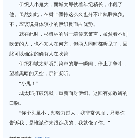
伊织人小鬼大，而城太郎仗着年纪稍长，小觑了
他。虽然如此，在树上僵持这么久也分不出孰胜孰负。
不，应该说身体较小的伊织反而占优势。
就在此时，杉树林的另一端传来箫声，虽然看不到
吹箫的人，也不知人在何方，但两人同时都听见了，因
此可以确定的确有人在吹箫。
伊织和城太郎听到箫声的那一瞬间，停止了争斗，
望着黑暗的天空，屏神凝听。
“小鬼！”
城太郎打破沉默，重新面对伊织。这回有如教诲的
口吻。
“你个头虽小，却毅力过人，我非常佩服，只要你
告诉我，是谁派你来跟踪我的，我就饶了你。”