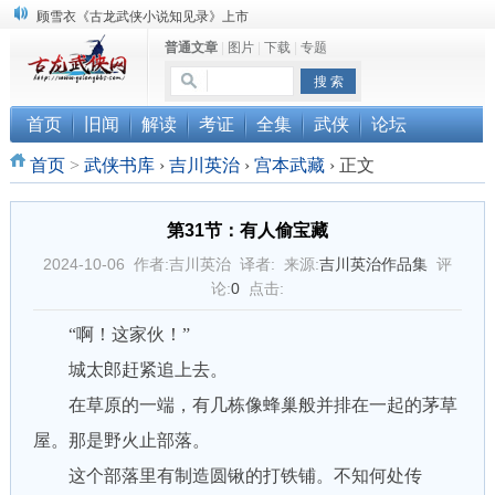
顾雪衣《古龙武侠小说知见录》上市
普通文章
|
图片
|
下载
|
专题
“武侠书库”查缺补漏活动圆满结束
《古龙小说原貌探究》修订版已上市
首页
旧闻
解读
考证
全集
武侠
论坛
首页
>
武侠书库
›
吉川英治
›
宫本武藏
›
正文
第31节：有人偷宝藏
2024-10-06 作者:吉川英治 译者: 来源:
吉川英治作品集
评
论:
0
点击:
“啊！这家伙！”
城太郎赶紧追上去。
在草原的一端，有几栋像蜂巢般并排在一起的茅草
屋。那是野火止部落。
这个部落里有制造圆锹的打铁铺。不知何处传