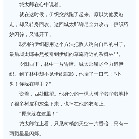
城太郎在心中说着。
就在这时候，伊织突然跑了起来。原以为他要逃
走，却又转身回攻。这回城太郎铆足全力攻击，伊织巧
妙闪躲，又逃开了。
聪明的伊织想用这个方法把敌人诱向自己的村子。
最后城太郎果然被引到伊织的草庵附近的杂树林里。
夕阳西下，林中一片昏暗。城太郎铆尽全力追伊
织。到了林中却不见伊织踪影，他喘了一口气：“小
鬼！你躲在哪里？”
说着，四处眺望。他身旁的一棵大树哗啦哗啦地掉
了很多树皮和灰尘下来，也掉在他的衣领上。
“原来躲在这里！”
城太郎往上看，只见树梢的天空一片昏暗，只有一
两颗星星闪烁。