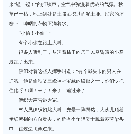
来“铿！铿！“的打铁声，空气中弥漫着优哉的气氛。秋
草已干枯，地上到处是土拨鼠挖过的泥土堆。民家的屋
檐下，晾晒的衣物正滴着水。
“小偷！小偷！”
有个小孩在路上大叫。
很多人听到了，从晒着柿干的房子以及昏暗的小马
厩跑了出来。
伊织对着这些人挥手叫道：“有个戴头巾的男人在
追我，他是偷秩父三峰神社宝藏的盗贼之一，你们快抓
住他呀！啊！来了！来了！追过来了！”
伊织大声告诉大家。
村人见伊织如此大叫，先是一阵愕然，大伙儿顺着
伊织所指的方向看去，的确有个年轻武士戴着苏芳染头
巾，往这边飞奔过来。