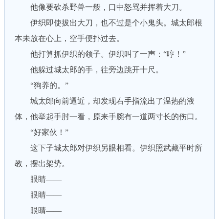
他像要砍杀野兽一般，口中怒骂并挥着大刀。
伊织即使拔出大刀，也不过是个小鬼头。城太郎根
本未放在心上，空手便扑过去。
他打算抓伊织的领子。伊织叫了一声：“哼！”
他躲过城太郎的手，往旁边跳开十尺。
“狗养的。”
城太郎向前逼近，却发现右手指流出了温热的液
体，他举起手肘一看，原来手腕有一道两寸长的伤口。
“好家伙！”
这下子城太郎对伊织另眼相看。伊织照武藏平时所
教，摆出架势。
眼睛——
眼睛——
眼睛——