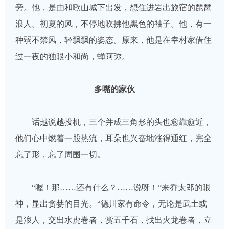
旁。他，是由和歌山城下出发，想住进岩出旅宿的琵琶
浪人。初夏的风，不停地吹拂他黑色的袖子。他，有一
种弱不禁风，轻飘飘的姿态。原来，他是在幸村家借住
过一夜的独眼小和尚，蝉阿弥。
多嘴的家伙
话越说越投机，三个并成三角形的头也愈靠愈近，
他们心中燃着一股热流，耳朵也兴奋地涨得通红，完全
忘了形，忘了周围一切。
“喔！那……还有什么？……说呀！”来乔太郎的眼
神，显出贪婪的目光。“德川家有命令，无论是武土或
是浪人，交出水虎卷者，赏五千石，找出火龙卷者，立