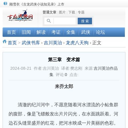
顾雪衣《古龙武侠小说知见录》上市
普通文章
|
图片
|
下载
|
专题
“武侠书库”查缺补漏活动圆满结束
《古龙小说原貌探究》修订版已上市
首页
旧闻
解读
考证
全集
武侠
论坛
首页
>
武侠书库
›
吉川英治
›
龙虎八天狗
›
正文
第三章 变术篇
2024-08-21 作者:吉川英治 译者:樊志刚 来源:
吉川英治作品
集
评论:
0
点击:
来乔太郎
清澈的纪川河中，不愿意随着河水漂流的小鲇鱼群
的腹部，像是飞镖般发出片片闪光，在水面跳跃着。河
边石头缝里盛开的红花，把河水映成一片美丽的色彩。