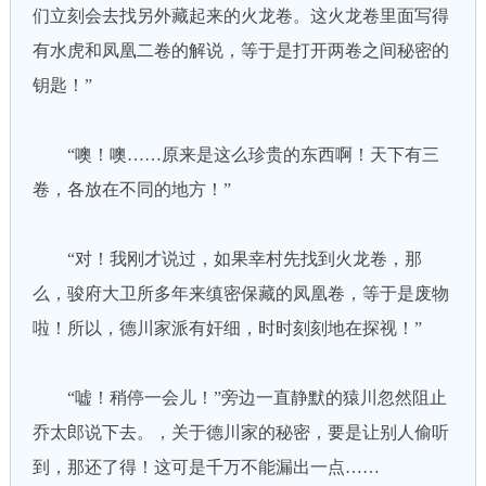
们立刻会去找另外藏起来的火龙卷。这火龙卷里面写得
有水虎和凤凰二卷的解说，等于是打开两卷之间秘密的
钥匙！”
“噢！噢……原来是这么珍贵的东西啊！天下有三
卷，各放在不同的地方！”
“对！我刚才说过，如果幸村先找到火龙卷，那
么，骏府大卫所多年来缜密保藏的凤凰卷，等于是废物
啦！所以，德川家派有奸细，时时刻刻地在探视！”
“嘘！稍停一会儿！”旁边一直静默的猿川忽然阻止
乔太郎说下去。，关于德川家的秘密，要是让别人偷听
到，那还了得！这可是千万不能漏出一点……