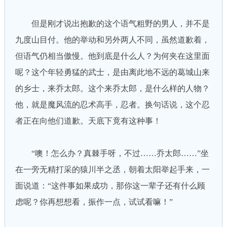
但是刚才说出抱歉的这个语气粗野的男人，并不是
九度山目付。他的举动和另外两人不同，虽然道歉着，
但语气仍相当傲慢。他到底是什么人？为何夹在这里面
呢？这个年轻勇猛的武士，是由离此地不远的葛城山来
的乡士，来乔太郎。这个来乔太郎，是什么样的人物？
他，就是魔风流的忍术高手，忍者。换句话说，这个忍
者正在向他们道歉。天底下竟有这种事！
“噢！怎么办？真棘手呀，不过……乔太郎……”坐
在一旁无精打采的猿川半之丞，朝着太阳举起手来，一
面说道：“这件事如果成功，那你这一辈子还有什么顾
虑呢？你再想想看，振作一点，试试看嘛！”