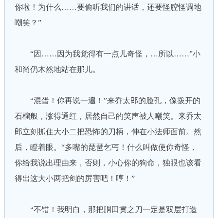
你啦！为什么……要偷听我们的讲话，还要怪腔怪调地
嘲笑？”
“因……因为我觉得有一点儿奇怪，…所以……”小
和尚仍木然地站在那儿。
“混蛋！你再说一遍！”来乔太郎的脸孔，像拨开的
石榴般，涨得通红，居然自己的笑声被人嘲笑。来乔太
郎立刻抓住大小二把恐怖的刀柄，伸在小法师面前。然
后，瞪着眼。“多嘴的琵琶乞丐！什么叫做使你奇怪，
你给我说出理由来，否则，小心你的狗命，独眼也该看
得出这大小两把剑的厉害吧！哼！”
“不错！我明白，那把胴田贯之刀一定是双层打造