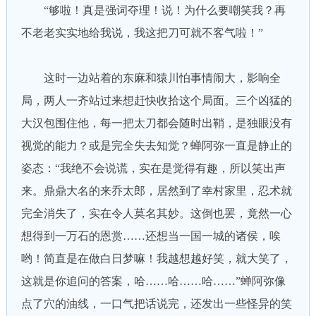
“够啦！真是强词夺理！说！为什么要嘲笑我？再
不老老实实地给我说，我这把刀可就不客气啦！”
这时一边站着的东麻和猿川怕事情闹大，影响全
局，两人一齐站过来想赶快收拾这个局面。三个凶猛的
大汉包围住他，每一把太刀都会随时出鞘，是独眼没有
视觉的能力？或是完全失去知觉？蝉阿弥一直是静止的
姿态：“我绝不会说谎，实在是觉得有趣，所以笑出声
来。鼎鼎大名的来乔太郎，居然到了幸村家里，忍术就
完全消失了，实在令人莫名其妙。这倒也罢，竟然一心
想得到一万石的恩赏……还想当一国一城的诸侯，唉
哟！简直是在做白日梦嘛！我越想越好笑，就大笑了，
这就是你追问的答案，哈……哈……哈……”蝉阿弥像
点了穴的油线，一口气把话说完，还发出一些怪异的笑