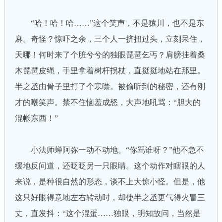
“哈！哈！哈……”这个笑声，不是猿川，也不是东
麻。奇怪？惊吓之余，三个人一挤扭过头，立刻呆住，
天哪！何时来了个脏兮兮的独眼琵琶乞丐？肩膀挂着桑
木琵琶皮绳，手里拿着树杆拐杖，直挺挺地站在那里。
半之丞由骨子里打了个寒噤。被偷听到的秘密，还有刚
才的嘲笑声。禁不住恼羞成怒，大声地吼骂：“胆大的
混帐东西！”
小法师蝉阿弥一动不动地。“你骂谁呀？”他不急不
缓地反问道，还眨眨另一只眼睛。这个动作对瞎眼的人
来说，是种很自然的形态，谈不上大惊小怪。但是，他
这只好眼得意地左右转动时，却使半之丞更气得火冒三
丈，直发抖：“这个混蛋……独眼，明知故问，当然是