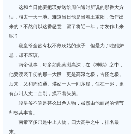
这和当日他要把瑛姑送给周伯通时所说的那番大方
话，相去一天一地。难道当日他是当着王重阳，做作出
来的？不然何以这番怒意，留了将近一年，才发作出来
呢？
段皇爷全然有权不救瑛姑的孩子，但是为了吃醋妒
忌，却不应该。
南帝做事，每多如此莫测高深，在《神鵰》之中，
他要渡裘千仞的那一大段，更是高深之极，古怪之极。
后来，又和周伯通、瑛姑一人一间茅屋，住在一起，更
有点叫人丈二金刚，摸不着头脑。
段皇爷不算是甚么出色人物，虽然由他而起的情节
却极其丰富。
南帝至多只是中上人物，四大高手之中，排名最
末。