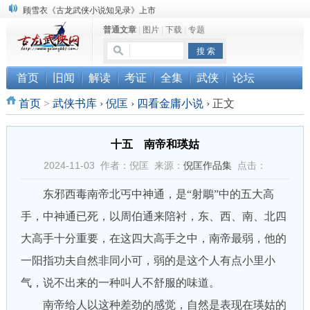
顾雪衣《古龙武侠小说知见录》上市
普通文章
|
图片
|
下载
|
专题
“武侠书库”查缺补漏活动圆满结束
《古龙小说原貌探究》修订版已上市
首页
旧闻
解读
考证
全集
武侠
论坛
首页
>
武侠书库
›
倪匡
›
四看金庸小说
›
正文
十五 南帝和瑛姑
2024-11-03 作者：倪匡 来源：
倪匡作品集
点击：
东邪西毒南帝北丐中神通，是“射鵰”中的五大高
手，中神通已死，以周伯通来陪衬，东、西、南、北四
大高手十分重要，在这四大高手之中，南帝最弱，他的
一阳指功夫自然非同小可，弱的是这个人有点小里小
气，说不出来的一种叫人不舒服的味道。
南帝给人以这种差劲的感觉，自然是表现在瑛姑的