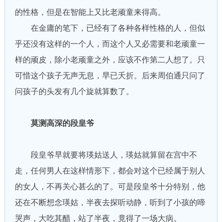
的性格，但是在智能上又比老顽童来得高。
在金庸的笔下，已经有了各种各样性格的人，但似
乎还没有这样的一个人，而这个人又必需要和老顽童一
样的顽皮，除小老顽童之外，应该不作第二人想了。只
可惜这个孩子无声无息，早已夭折。后来周伯通只问了
问孩子的头发有几个旋就算数了。
莫测高深的段皇爷
段皇爷早就要将瑛姑送人，瑛姑就算留在宫中不
走，任何男人在这样情形下，都会对这个已经属于别人
的女人，不再关心甚么的了。可是段皇爷十分特别，他
还在不断想念瑛姑，半夜去探听动静，听到了小孩的啼
哭声，大吃其醋，站了半夜，竟得了一场大病。