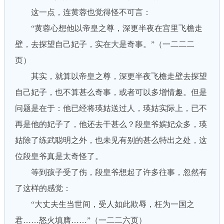
这一点，连黄蓉也觉得怪不可言：
“黄蓉心想他以帝皇之尊，深更半夜在宫里飞檐走
壁，去探望自己妃子，实在大是奇事。”（一二二二
页）
其实，就算以帝皇之尊，深更半夜飞檐走壁去探望
自己妃子，也不算甚么奇事，或者可以多增情趣。但是
问题是在于：他已经将瑛姑送过人，瑛姑实际上，已不
再是他的妃子了，他还去干甚么？段皇爷嫔妃众多，瑛
姑除了练武聪明之外，也未见有别的甚么特出之处，这
位段皇爷真是太奇怪了。
等到孩子受了伤，段皇爷想起了许多往事，忽然有
了这样的感觉：
“大丈夫生当世间，受人如此欺辱，枉为一国之
君……怒火填膺……”（一二二六页）