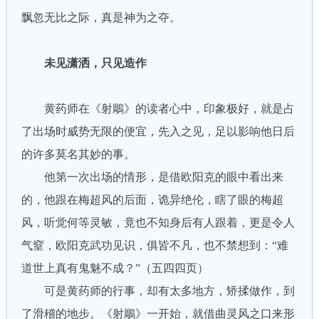
飘忽无比之际，真是神为之夺。
未见潇洒，只见造作
黄药师在《射鵰》的读者心中，印象极好，就是占
了出场时威势无限的便宜，先入之见，足以影响他日后
的许多莫名其妙的事。
他第一次出场的情形，是借欧阳克的眼中看出来
的，他跟在梅超风的后面，诡异绝伦，瞎了眼的梅超
风，听觉何等灵敏，竟也不知身后有人跟着，更是令人
气窒，欧阳克武功见识，俱皆不凡，也不禁想到：“难
道世上真有鬼魅不成？”（五四四页）
可是黄药师的行事，却有太多地方，矫揉做作，到
了滑稽的地步。《射鵰》一开始，就借曲灵风之口来形