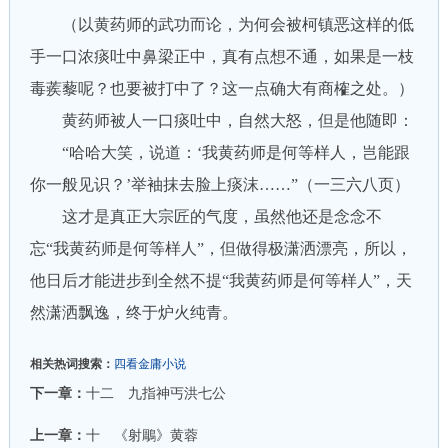
（以黄药师的武功而论，为何会被柯镇恶这样的低
手一口浓痰吐中鼻梁正中，真有点想不通，如果是一枝
毒蒺藜呢？也要被打中了？这一点确大有商榷之处。）
黄药师被人一口痰吐中，自然大怒，但是他随即：
“哈哈大笑，说道：‘我黄药师是何等样人，岂能跟
你一般见识？’举袖抹去脸上痰沫……”（一三六八页）
这才是真正大宗匠的气度，虽然他还是念念不
忘“我黄药师是何等样人”，但做得极潇洒漂亮，所以，
他日后才能进步到全然不提“我黄药师是何等样人”，天
然潇洒飘逸，终于炉火纯青。
相关热词搜索：
四看金庸小说
下一章：
十二 九指神丐洪七公
上一章：
十 《射鵰》黄蓉