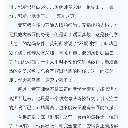
闻，郭靖忍痛纵起……黄药师掌未到，腿先出，一拨一
勾，郭靖扑地倒了。”（五九八页）
黄药师有多少不通人情的行为，无损他的人格，也
无损他大宗匠的身份，但是讲了话要算数，这是任何学
武之士的起码条件。黄药师才说了“不配过招”，郭靖已
受了伤，他却又掌又腿，掌腿齐施，他的身份哪里去
了？由此可知，一个人平时不论如何矫揉做作，塑造自
己的身份形象，总会有露出马脚的时候，这时的黄药
师，就大露马脚，原形毕露了！
所以，黄药师绝不是真正的武学大宗匠，想潇洒也
潇洒不起来。他只是一个故意做些奇怪行为，引人注意
的人物而已，武功再高，也不能表示他有宗匠的气派。
有趣的是，在《射鵰》之中，黄药师这样子，但到
了《神鵰》，他再出场，却完全变了，变得真正潇洒起