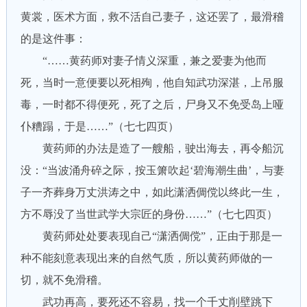
黄裳，医术方面，救不活自己妻子，这还罢了，最滑稽
的是这件事：
“……黄药师对妻子情义深重，兼之爱妻为他而
死，当时一意便要以死相殉，他自知武功深湛，上吊服
毒，一时都不得便死，死了之后，尸身又不免受岛上哑
仆糟蹋，于是……”（七七四页）
黄药师的办法是造了一艘船，驶出海去，再令船沉
没：“当波涌舟碎之际，按玉箫吹起‘碧海潮生曲’，与妻
子一齐葬身万丈洪涛之中，如此潇洒倜傥以终此一生，
方不辱没了当世武学大宗匠的身份……”（七七四页）
黄药师处处要表现自己“潇洒倜傥”，正由于那是一
种不能刻意表现出来的自然气质，所以黄药师做的一
切，就不免滑稽。
武功再高，要死还不容易，找一个千丈削壁跳下