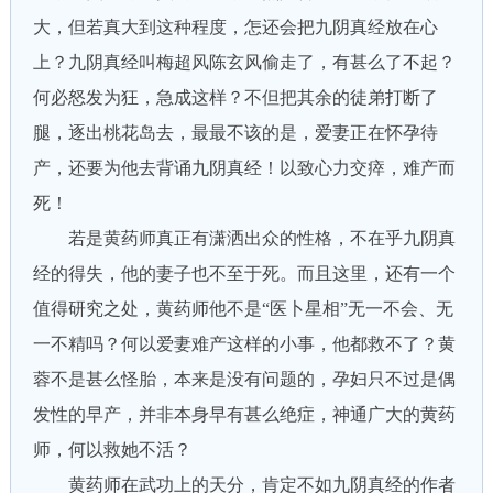
大，但若真大到这种程度，怎还会把九阴真经放在心
上？九阴真经叫梅超风陈玄风偷走了，有甚么了不起？
何必怒发为狂，急成这样？不但把其余的徒弟打断了
腿，逐出桃花岛去，最最不该的是，爱妻正在怀孕待
产，还要为他去背诵九阴真经！以致心力交瘁，难产而
死！
若是黄药师真正有潇洒出众的性格，不在乎九阴真
经的得失，他的妻子也不至于死。而且这里，还有一个
值得研究之处，黄药师他不是“医卜星相”无一不会、无
一不精吗？何以爱妻难产这样的小事，他都救不了？黄
蓉不是甚么怪胎，本来是没有问题的，孕妇只不过是偶
发性的早产，并非本身早有甚么绝症，神通广大的黄药
师，何以救她不活？
黄药师在武功上的天分，肯定不如九阴真经的作者