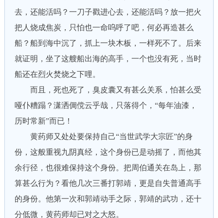
去，还能活吗？一刀子戳进心去，还能活吗？放一把火
把人烧成焦炭，只怕也一命呜呼了吧，何必再造甚么
船？船到海中沉了，抓上一块木板，一样死不了。后来
就证明，坐了这艘船出海的高手，一个也没有死，当时
船还在烈火焚烧之下哩。
而且，死也死了，臭皮囊又有甚么关系，怕甚么受
哑仆糟蹋？潇洒倜傥云乎哉，只落得个，“每年油漆，
历时常新”而已！
黄药师又处处要保持自己“当世武学大宗匠”的身
份，这般重视九阴真经，这个身份已是动摇了，而他其
余行径，也很难保持这个身份。把周伯通关在岛上，那
算甚么行为？看他几次三番打郭靖，更是自失普通高手
的身份。他第一次和郭靖动手之际，郭靖的武功，还十
分低微，黄药师却已对之大怒。