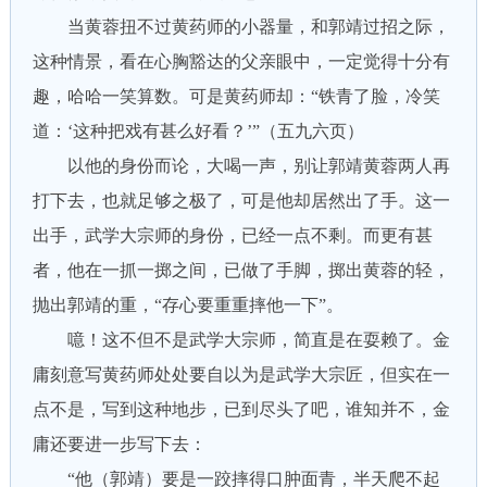
当黄蓉扭不过黄药师的小器量，和郭靖过招之际，
这种情景，看在心胸豁达的父亲眼中，一定觉得十分有
趣，哈哈一笑算数。可是黄药师却：“铁青了脸，冷笑
道：‘这种把戏有甚么好看？’”（五九六页）
以他的身份而论，大喝一声，别让郭靖黄蓉两人再
打下去，也就足够之极了，可是他却居然出了手。这一
出手，武学大宗师的身份，已经一点不剩。而更有甚
者，他在一抓一掷之间，已做了手脚，掷出黄蓉的轻，
抛出郭靖的重，“存心要重重摔他一下”。
噫！这不但不是武学大宗师，简直是在耍赖了。金
庸刻意写黄药师处处要自以为是武学大宗匠，但实在一
点不是，写到这种地步，已到尽头了吧，谁知并不，金
庸还要进一步写下去：
“他（郭靖）要是一跤摔得口肿面青，半天爬不起