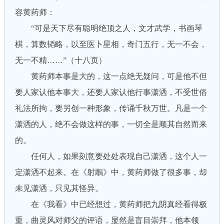
容黄药师：
“可是天下尽有聪明绝顶之人，文才武学，书画琴
棋，算数韬略，以至医卜星相，奇门五行，无一不会，
无一不精……”（十八页）
黄药师本事是大的，这一点绝无疑问，可是他不但
要人家认他本事大，还要人家认他行事潇洒，不受世俗
礼法所拘，要另创一种形象，传诵千秋万世。凡是一个
潇洒的人，绝不会做这样的事，一切全是顺其自然而来
的。
任何人，如果刻意要处处表现自己潇洒，这个人一
定潇洒不起来。在《射鵰》中，黄药师做了很多事，却
未见潇洒，只见其怪异。
在《我看》中已经想过，黄药师把九阴真经看得极
重，曲灵风对师父的评语，显然是盲目崇拜，他本领