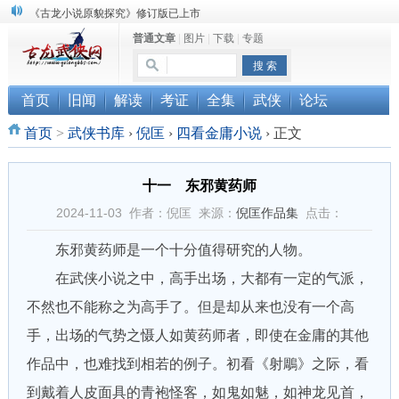
《古龙小说原貌探究》修订版已上市
普通文章
|
图片
|
下载
|
专题
顾雪衣《古龙武侠小说知见录》上市
“武侠书库”查缺补漏活动圆满结束
首页
旧闻
解读
考证
全集
武侠
论坛
首页
>
武侠书库
›
倪匡
›
四看金庸小说
›
正文
十一 东邪黄药师
2024-11-03 作者：倪匡 来源：
倪匡作品集
点击：
东邪黄药师是一个十分值得研究的人物。
在武侠小说之中，高手出场，大都有一定的气派，
不然也不能称之为高手了。但是却从来也没有一个高
手，出场的气势之慑人如黄药师者，即使在金庸的其他
作品中，也难找到相若的例子。初看《射鵰》之际，看
到戴着人皮面具的青袍怪客，如鬼如魅，如神龙见首，