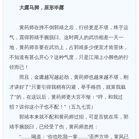
大露马脚，原形毕露
黄药师在摔不倒郭靖之后，行径更是不堪，终于运
气，震得郭靖手腕脱臼。这时两人的武功相差一天一
地，黄药师非要在武功上，占郭靖多少便宜才肯罢休，
不知道有甚么开心？这种气度，只是江湖上小脚色的行
径而已！
而且，金庸越写越起劲，黄药师也越来越不堪，刚
才讲好了“只要引得我稍有闪避，举手格挡，就算我栽
了”的，在这以后，黄药师更大言不惭：“哼，和我过
招？谅你这小子也不配！”（五九七页）
郭靖本来就不配和黄药师过招，可是言犹在耳，郭
靖手腕脱臼，已经受了伤，黄药师忽然：
“……喝道：‘你也吃我一掌……’语声方毕，掌风已