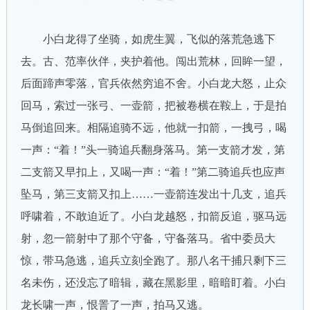
小白龙得了坐骑，如虎生翼，飞似的落荒急逃下
去。古、范率伙伴，夹护着他。闯出荒林，回眸一望，
后面蹄声零落，官兵依然穷追不舍。小白龙大怒，止众
回马，索过一张弓、一壶箭，把被卷横在鞍上，于是拍
马倒追回来。相隔追骑不远，他就一扣箭，一拽弓，喝
一声：“着！”头一骑追兵翻身落马。第一支箭才发，第
二支箭又早扣上，又喝一声：“着！”第二骑追兵也应声
坠马，第三支箭又扣上……一壶箭连发出十几支，追兵
呼啸着，不敢迫近了。小白龙越怒，扣箭反追，驱马远
射，忽一箭射中了那个守备，守备落马。省中委员大
惊，带马急逃，追兵立刻全跑了。那八名干捕只剩下三
名未伤，还没忘了暗辑，藏在黑影里，暗暗盯着。小白
龙长啸一声，恨詈了一声，拍马又逃。