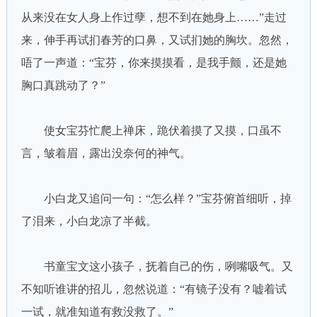
从来没在女人身上作过孽，想不到在她身上……”走过
来，伸手再试扪春芳的口鼻，又试扪她的胸坎。忽然，
唔了一声道：“宝芬，你来摸摸看，是我手颤，还是她
胸口真跳动了？”
使女宝芬忙爬上禅床，跪伏着摸了又摸，口虽不
言，皱着眉，露出没奈何的神气。
小白龙又追问一句：“怎么样？”宝芬俯首细听，掉
了泪来，小白龙凉了半截。
书童宝文这小孩子，抚着自己的伤，咧嘴吸气。又
不知听谁讲的招儿，忽然说道：“有镜子没有？嘘着试
一试，就准知道有救没救了。”