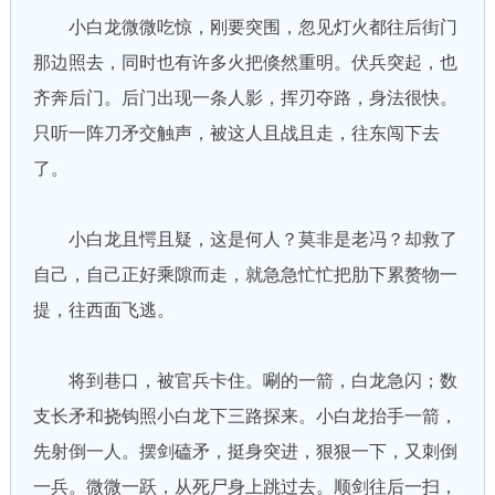
小白龙微微吃惊，刚要突围，忽见灯火都往后街门
那边照去，同时也有许多火把倏然重明。伏兵突起，也
齐奔后门。后门出现一条人影，挥刃夺路，身法很快。
只听一阵刀矛交触声，被这人且战且走，往东闯下去
了。
小白龙且愕且疑，这是何人？莫非是老冯？却救了
自己，自己正好乘隙而走，就急急忙忙把肋下累赘物一
提，往西面飞逃。
将到巷口，被官兵卡住。唰的一箭，白龙急闪；数
支长矛和挠钩照小白龙下三路探来。小白龙抬手一箭，
先射倒一人。摆剑磕矛，挺身突进，狠狠一下，又刺倒
一兵。微微一跃，从死尸身上跳过去。顺剑往后一扫，