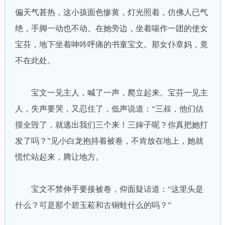
偏天气甚热，这小孩面色惨黄，灯光照着，仿佛人已气
绝，手脚一动也不动。在她旁边，坐着喘作一团的使女
宝芬，地下坐着呻吟呼痛的书童宝文。那女仆章妈，竟
不在此处。
宝文一见主人，喊了一声，爬立起来。宝芬一见主
人，失声要哭，又忍住了，低声说道：“三叔，他们估
摸全毁了，就逃出我们三个来！三婶子呢？你真把她打
发了吗？”见小白龙抱持着被卷，不肯放在地上，她就
慌忙站起来，腾让地方。
宝文不禁伸手要接被卷，仰面疑诘道：“这里头是
什么？可是那个碧玉菘和古铜蛙什么的吗？”