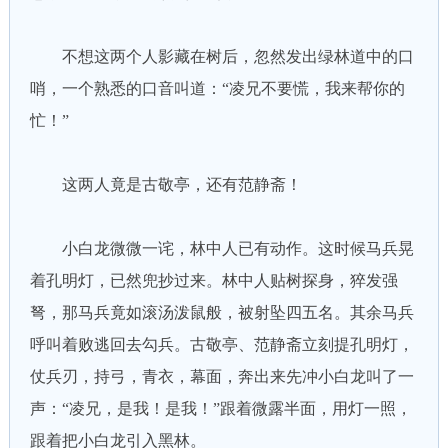
不想这两个人影藏在树后，忽然发出绿林道中的口
哨，一个熟悉的口音叫道：“凌兄不要慌，我来帮你的
忙！”
这两人竟是古敬亭，还有范静斋！
小白龙微微一诧，林中人已有动作。这时候马兵晃
着孔明灯，已然兜抄过来。林中人贴树探身，猝发强
弩，那马兵竟如滚汤泼鼠般，被射坠四五名。其余马兵
呼叫着败逃回去勾兵。古敬亭、范静斋立刻提孔明灯，
仗兵刃，持弓，青衣，幕面，奔出来先冲小白龙叫了一
声：“凌兄，是我！是我！”跟着微露半面，用灯一照，
跟着把小白龙引入黑林。