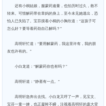
还有小桐姑娘，服蒙药逾量，也怕历时过久，救不
转来。可惜解药带在章妈的身上，至今未见她逃出，恐
怕人已失陷了。宝芬摸着小桐的小胸坎道：“这孩子可
怎么好？要等着药劲自己解吗？”
高明轩忙道：“要用解蒙药，我这里许有，我的朋
友也许有的。”
小白龙道：“解蒙药你也有吗？”
高明轩道：“静斋有一点。”
高明轩急奔出去找。小白龙又哼了一声，见宝文、
宝芬一童一婢，也正凝眸不瞬，注视着高明轩的庞大背