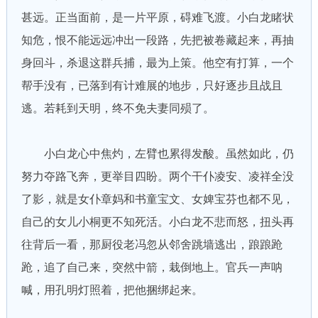
甚远。正当面前，是一片平原，碍难飞渡。小白龙睹状
知危，恨不能远远冲出一段路，先把被卷藏起来，再抽
身回斗，杀退这群兵捕，最为上策。他空有打算，一个
帮手没有，已落到有计难展的地步，只好逐步且战且
逃。若耗到天明，终不免夫妻同殒了。
小白龙心中焦灼，左臂也累得发酸。虽然如此，仍
努力夺路飞奔，更举目四盼。两个干仆凌安、凌祥全没
了影，就是女仆章妈和书童宝文、女婢宝芬也都不见，
自己的女儿小桐更不知死活。小白龙不悲而怒，扭头再
往背后一看，那厨役老冯忽从邻舍跳墙逃出，踉踉跄
跄，追了自己来，突然中箭，栽倒地上。官兵一声呐
喊，用孔明灯照着，把他捆绑起来。