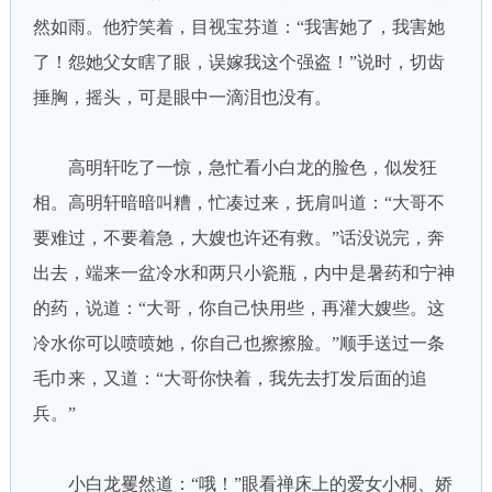
然如雨。他狞笑着，目视宝芬道：“我害她了，我害她
了！怨她父女瞎了眼，误嫁我这个强盗！”说时，切齿
捶胸，摇头，可是眼中一滴泪也没有。
高明轩吃了一惊，急忙看小白龙的脸色，似发狂
相。高明轩暗暗叫糟，忙凑过来，抚肩叫道：“大哥不
要难过，不要着急，大嫂也许还有救。”话没说完，奔
出去，端来一盆冷水和两只小瓷瓶，内中是暑药和宁神
的药，说道：“大哥，你自己快用些，再灌大嫂些。这
冷水你可以喷喷她，你自己也擦擦脸。”顺手送过一条
毛巾来，又道：“大哥你快着，我先去打发后面的追
兵。”
小白龙矍然道：“哦！”眼看禅床上的爱女小桐、娇