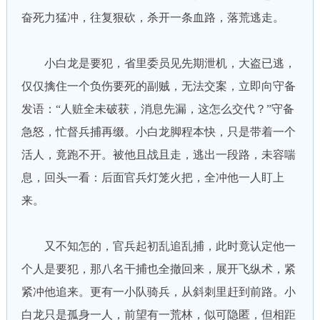
奋死力猛冲，往复狠砍，杀开一条血路，落荒逃走。
小白龙是要犯，省里委员见先期泄机，大盗已逃，
仅仅擒住一个负伤要死的副贼，无法交案，立即向守备
发语：“人赃全未破获，消息先漏，这怎么交代？”守备
急怒，忙督兵捕再缀。小白龙脚程本快，只是带着一个
活人，竟跑不开。被他且战且走，逃出一段路，未容喘
息，回头一看：后面官兵灯笼火把，全冲他一人盯上
来。
又不知怎的，官兵起初乱追乱捕，此时竟认定他一
个人是要犯，那八名干捕也全撤回来，展开飞纵术，紧
紧冲他追来。更有一小队骑兵，从斜刺里赶到前路。小
白龙只是孤身一人，前望有一荒林，似可隐匿，但相距