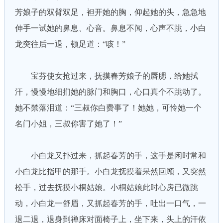
芳娘子的双臂双足，袒开她的胸，仰起她的头，急急地
伸手一试她的鼻息、心音。鼻息不闻，心声不跳，小白
龙突往后一退，顿足道：“咳！”
宝芬使女抢过来，抚摸春芳娘子的唇腮，给她拭
汗，慢慢地细扪她的脉门和胸口，心口真个不跳动了。
她不禁落泪道：“三叔你白费事了！她她，可怜她一个
名门小姐，三叔你害了她了！”
小白龙又扑过来，抓起春芳的手，这手是闲时常和
小白龙比指甲的那手。小白龙抚摸着呆然回顾，又突然
松手，过去抚摸小桐姑娘。小桐姑娘此时心房已微跳
动，小白龙一舒眉，又抓起春芳的手，吐出一口气，一
退二退，退身到禅床对面椅子上，坐下来，头上的汗依