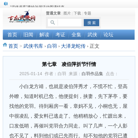
“武侠书库”查缺补漏活动圆满结束
普通文章
|
图片
|
下载
|
专题
《古龙小说原貌探究》修订版已上市
顾雪衣《古龙武侠小说知见录》上市
首页
旧闻
解读
考证
全集
武侠
论坛
首页
>
武侠书库
›
白羽
›
大泽龙蛇传
›
正文
第七章 凌伯萍折节忏情
2025-01-14 作者：白羽 来源：
白羽作品集
点击：
小白龙方靖，也就是凌伯萍秀才，不慌不忙，登高
外瞭，知道时机已危，他便提剑，挟妻，先下茅亭，要
找他的党羽。待到厢房一看，章妈不见，小桐也无，屋
中很凌乱，爱女料已逃走了。他稍稍放心，忙踱出来，
口发低哨，再催叫党羽合力同走。叫了几声，一个人影
也不见了，料到他们或已先而行。却不知他的党羽已遭