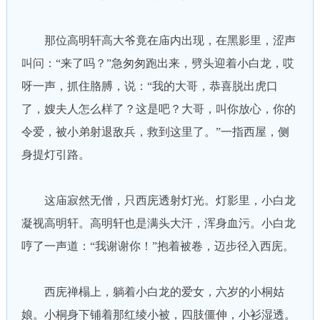
那位高明轩高大爷竟在庙内出现，在黑影里，涩声
叫问：“来了吗？”急匆匆跑出来，劈头迎着小白龙，哎
呀一声，抓住胳膊，说：“我的大哥，恭喜脱出虎口
了，嫂夫人怎么样了？这是吧？大哥，叫你放心，你的
令爱，被小弟射退敌兵，救到这里了。”一指西屋，侧
身提灯引路。
这庙寂然无僧，只西庑透射灯光。灯影里，小白龙
凝视高明轩。高明轩也是满头大汗，浑身血污。小白龙
哼了一声道：“我谢谢你！”抱着被卷，迈步径入西庑。
西庑禅榻上，躺着小白龙的爱女，六岁的小桐姑
娘。小桐身下铺着那红绫小被，四肢僵伸，小衫湿透。