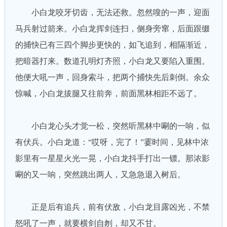
小白龙咬牙切齿，无法还救。忽然嗖的一声，迎面
马兵射过箭来。小白龙挥剑连扫，侧身旁窜，后面跟缀
的捕快已有三四个脚步更快的，如飞追到，相隔渐近，
把暗器打来。数道孔明灯齐照，小白龙又要陷入重围。
他便大吼一声，回身索斗，把两个捕快先后刺倒。余众
惊喊，小白龙拔腿又往前奔，前面黑林相距不远了。
小白龙心头才觉一松，突然听黑林中唰的一响，似
有伏兵。小白龙道：“哎呀，完了！”霎时间，见林中浓
影里有一星星火光一晃，小白龙抖手打出一镖。那浓影
唰的又一响，突然跳出两人，又急急退入树后。
正是后有追兵，前有伏敌，小白龙目露凶光，不禁
怒吼了一声，就要横剑自刎，却又不甘。