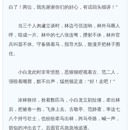
白了！两位，我先谢谢你们的好心，有话回头细讲！”
当三个人匆遽立谈时，林边弓弦连响，林外马嘶人
呼，喧成一片。林中的七八张连弩，攒射不休，林外官
兵叫嚣不休。守备骑着马，指导大队，散漫开把林子围
住。
小白龙此时非常愤怒，恶狠狠瞪视着古、范二人，
强咬着嘴唇，默不出声，猛然顿足道：“好！走吧！”
浓林狭径，拴着数匹马，小白龙立刻扯缰，牵出林
后，把被卷一抱，飞身上去。古敬亭、范静斋，率这七
八个持弓壮士，也纷纷牵马出林，跨马夺路，喊一声，
箭似的冲出去了。后面官兵急急地追逐。