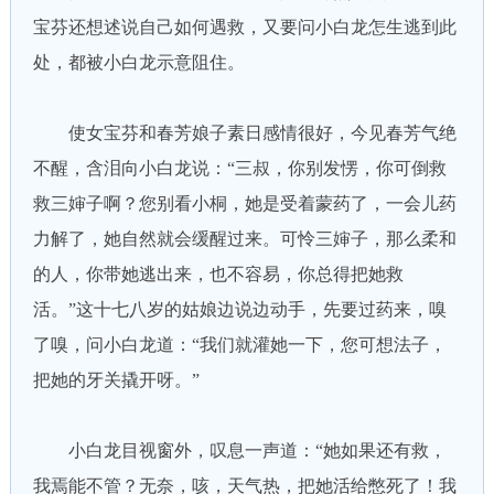
宝芬还想述说自己如何遇救，又要问小白龙怎生逃到此
处，都被小白龙示意阻住。
使女宝芬和春芳娘子素日感情很好，今见春芳气绝
不醒，含泪向小白龙说：“三叔，你别发愣，你可倒救
救三婶子啊？您别看小桐，她是受着蒙药了，一会儿药
力解了，她自然就会缓醒过来。可怜三婶子，那么柔和
的人，你带她逃出来，也不容易，你总得把她救
活。”这十七八岁的姑娘边说边动手，先要过药来，嗅
了嗅，问小白龙道：“我们就灌她一下，您可想法子，
把她的牙关撬开呀。”
小白龙目视窗外，叹息一声道：“她如果还有救，
我焉能不管？无奈，咳，天气热，把她活给憋死了！我