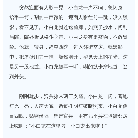
突然迎面有人影一晃，小白龙一声不响，急闪身，
抬手一箭，唰的一声微响，迎面人影往前一跳，没入黑
影，看不见了。小白龙就连速前蹿，如燕子抄水，闯到
后院。院外听见格斗之声。小白龙身有累赘物，不敢冒
险。他就一转身，趋奔西院，进入邻街空房。就黑影
中，把屋壁用力一推，豁然洞开，望见天上的星光。这
是另一股地道。小白龙侧耳一听，唰的纵步穿地道，逃
到外头。
刚刚凝步，劈头掠来两三支箭。小白龙一闪，蓦地
灯光一亮，人声大喊，数道孔明灯破暗照来。小白龙侧
目四睨，贴墙伏隅，皆是官兵。更有几个兵在隔街邻房
上喊叫：“小白龙在这里啦！小白龙出来啦！”