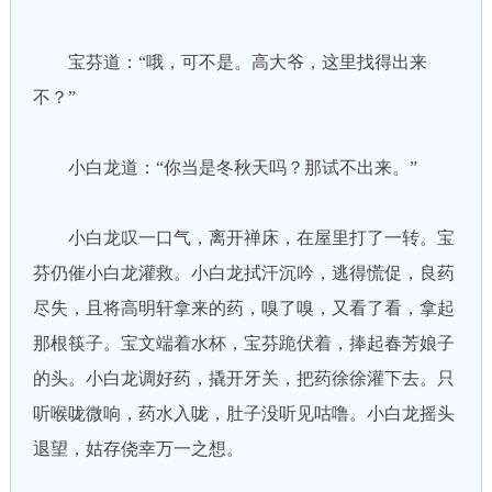
宝芬道：“哦，可不是。高大爷，这里找得出来
不？”
小白龙道：“你当是冬秋天吗？那试不出来。”
小白龙叹一口气，离开禅床，在屋里打了一转。宝
芬仍催小白龙灌救。小白龙拭汗沉吟，逃得慌促，良药
尽失，且将高明轩拿来的药，嗅了嗅，又看了看，拿起
那根筷子。宝文端着水杯，宝芬跪伏着，捧起春芳娘子
的头。小白龙调好药，撬开牙关，把药徐徐灌下去。只
听喉咙微响，药水入咙，肚子没听见咕噜。小白龙摇头
退望，姑存侥幸万一之想。