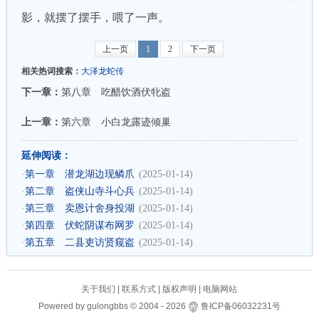
影，就摆了摆手，喂了一声。
上一页
1
2
下一页
相关热词搜索：
大泽龙蛇传
下一章：
第八章 吃醋饮酒伏牝盗
上一章：
第六章 小白龙露迹倾巢
延伸阅读：
·
第一章 潜龙湖边现鳞爪
(2025-01-14)
·
第二章 盗侠山寺斗心兵
(2025-01-14)
·
第三章 卖恩计舍身投湖
(2025-01-14)
·
第四章 伏蛇阴谋布网罗
(2025-01-14)
·
第五章 二县吏访贤窥盗
(2025-01-14)
关于我们
|
联系方式
|
版权声明
|
电脑网站
Powered by
gulongbbs
©
2004 -
2026
鲁ICP备06032231号