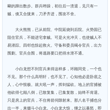
唰的蹿出数步。群兵哗躁，初往后一溃退，见只有一
贼，倏又合拢来，刀矛齐进，围攻不舍。
大火熊熊，已从前院、中院延烧到后院。火势固已
阻住官兵，不能进宅拿贼。可是火光冲天，也使贼人不
易潜踪。四邻也惊起救火。守备和委员喝令官兵，出力
围剿。官兵合围，将逃路要口把得水泄不通。
小白龙想不到官兵来得这样多，环顾同党，一个也
不见。那个什么高明轩，也不见了。心知他必是卧底之
人，心中恨极。就大吼一声，挥剑猛砍。地上的官捕被
他砍得七颠八倒，已散复集，已集复散，始终不肯退。
只是房上的官兵，不住将箭伺隙射来。那八名干捕也分
出一半，来缀斗小白龙。小白龙大惊，继之以暴怒，即