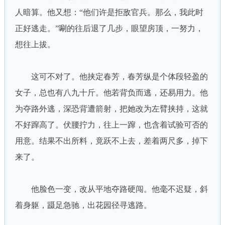
人暗算。他又想：“他们许是拒敌官兵。那么，我此时
正好逃走。”唰的往后退了几步，眼望房顶，一努力，
想往上拔。
这可不对了。他挟定春芳，春芳纵是个体段轻盈的
女子，总也有八九十斤。他若背负而逃，还易用力。他
为夺路外逃，深恐背遭箭射，把她改为左臂挟持，这就
不好蹿高了。伏腰拧力，往上一蹿，也含着试验可否的
用意。结果不出所料，竟跃不上去，差着两尺多，掉下
来了。
他脸色一变，改从平地夺路硬闯。他毫不迟疑，斜
着身躯，蹑足急驰，出花园径寻逃路。