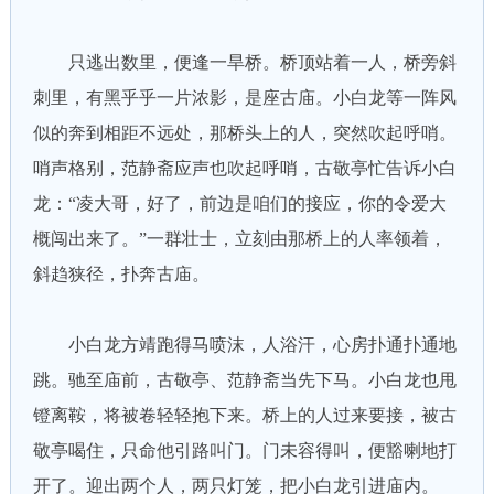
只逃出数里，便逢一旱桥。桥顶站着一人，桥旁斜
刺里，有黑乎乎一片浓影，是座古庙。小白龙等一阵风
似的奔到相距不远处，那桥头上的人，突然吹起呼哨。
哨声格别，范静斋应声也吹起呼哨，古敬亭忙告诉小白
龙：“凌大哥，好了，前边是咱们的接应，你的令爱大
概闯出来了。”一群壮士，立刻由那桥上的人率领着，
斜趋狭径，扑奔古庙。
小白龙方靖跑得马喷沫，人浴汗，心房扑通扑通地
跳。驰至庙前，古敬亭、范静斋当先下马。小白龙也甩
镫离鞍，将被卷轻轻抱下来。桥上的人过来要接，被古
敬亭喝住，只命他引路叫门。门未容得叫，便豁喇地打
开了。迎出两个人，两只灯笼，把小白龙引进庙内。