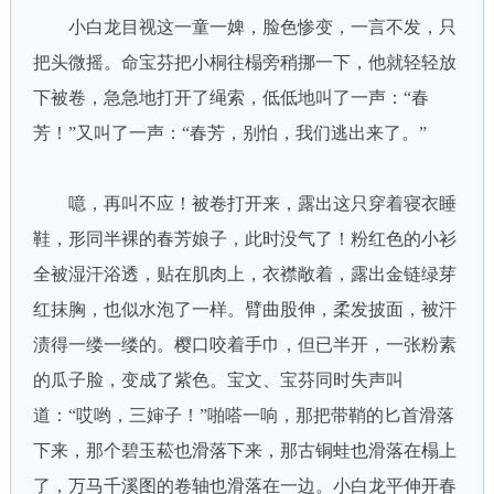
小白龙目视这一童一婢，脸色惨变，一言不发，只
把头微摇。命宝芬把小桐往榻旁稍挪一下，他就轻轻放
下被卷，急急地打开了绳索，低低地叫了一声：“春
芳！”又叫了一声：“春芳，别怕，我们逃出来了。”
噫，再叫不应！被卷打开来，露出这只穿着寝衣睡
鞋，形同半裸的春芳娘子，此时没气了！粉红色的小衫
全被湿汗浴透，贴在肌肉上，衣襟敞着，露出金链绿芽
红抹胸，也似水泡了一样。臂曲股伸，柔发披面，被汗
渍得一缕一缕的。樱口咬着手巾，但已半开，一张粉素
的瓜子脸，变成了紫色。宝文、宝芬同时失声叫
道：“哎哟，三婶子！”啪嗒一响，那把带鞘的匕首滑落
下来，那个碧玉菘也滑落下来，那古铜蛙也滑落在榻上
了，万马千溪图的卷轴也滑落在一边。小白龙平伸开春