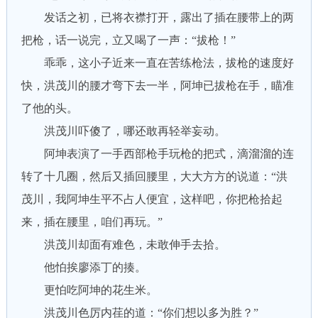
发话之初，已将衣襟打开，露出了插在腰带上的两
把枪，话一说完，立又喝了一声：“拔枪！”
乖乖，这小子近来一直在苦练枪法，拔枪的速度好
快，洪茂川的腰才弯下去一半，阿坤已拔枪在手，瞄准
了他的头。
洪茂川吓傻了，哪还敢再轻举妄动。
阿坤表演了一手西部枪手玩枪的把式，滴溜溜的连
转了十几圈，然后又插回腰里，大大方方的说道：“洪
茂川，我阿坤生平不占人便宜，这样吧，你把枪拾起
来，插在腰里，咱们再玩。”
洪茂川却面有难色，未敢伸手去拾。
他怕挨廖添丁的揍。
更怕吃阿坤的花生米。
洪茂川色厉内荏的道：“你们想以多为胜？”