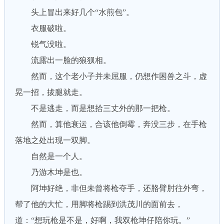
头上冒出来好几个“水煎包”。
衣服破啦。
锐气没啦。
流露出一脸的狼狈相。
然而，这个老小子并未屈服，仍想作困兽之斗，虚
晃一招，拔腿就走。
不是逃走，而是想拾三丈外的那一把枪。
然而，算他衰运，合该他倒霉，奔没三步，在手枪
落地之处出现一双脚。
自然是一个人。
乃游木坤是也。
阿坤好绝，非但未曾将枪夺手，还胳臂肘往外弯，
帮了他的大忙，用脚将枪踢到洪茂川的面前去，
道：“想玩枪是不是，好啊，我双枪坤仔陪你玩。”