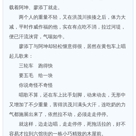
载着阿坤、廖添丁就走。
两个人的重量不轻，又在洪茂川挨揍之后，体力大
减，平时作威作福的他，实在有点吃不消，拉过河堤，
便已汗流浃背，气喘如牛。
廖添丁与阿坤却轻松惬意得很，居然在黄包车上唱
起儿歌来：
三轮车 跑得快
要五毛 给一块
你说奇怪不奇怪
唱歌不算，还在车上比手划脚，动来动去，无形中
又增加了不少重量，害得洪茂川满头大汗，连吃奶的力
气都施展出来了，依然拉不动，必须走走停停。
就这样，边走边唱，走走停停，死拖活拉的，好不
容易才拉到六馆街的一栋小巧精致的木屋前。