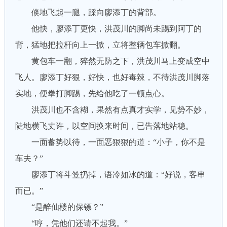
倏地飞起一腿，踩向廖添丁的背部。
他快，廖添丁更快，洪茂川的脚尚未踢到阿丁的
背，猛地把拉杆向上一掀，立将整辆包车掀翻。
黄包车一翻，猝然无防之下，洪茂川马上变成空中
飞人。廖添丁好狠，好快，也好毒辣，不待洪茂川脚落
实地，便拳打脚踢，先给他吃了一顿点心。
洪茂川也不含糊，果然有点真才实学，见势不妙，
陡地横飞丈许，以空间换来时间，已告落地站稳。
一面蓄势以待，一面恶狠狠的道：“小子，你不是
车夫？”
廖添丁将斗笠扔掉，语冷如冰的道：“好说，客串
而已。”
“是醉仙楼的保镖？”
“哼，凭他们还请不起我。”