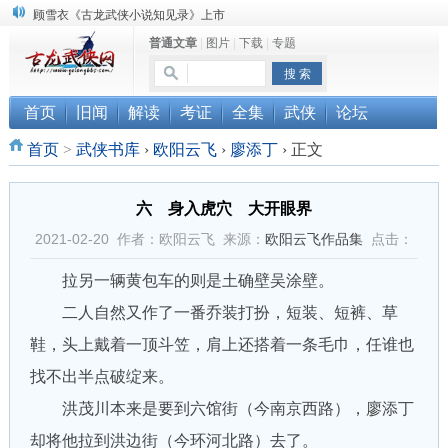
顾雪衣《古龙武侠小说知见录》上市
普通文章
|
图片
|
下载
|
专题
“武侠书库”查缺补漏活动圆满结束
《古龙小说原貌探究》修订版已上市
首页
旧闻
解读
考证
全集
武侠
论坛
首页
>
武侠书库
›
欧阳云飞
›
廖添丁
›
正文
六 身入虎穴 大开眼界
2021-02-20 作者：欧阳云飞 来源：
欧阳云飞作品集
点击：
拉另一辆黄包车的则是土确壁吴涂壁。
二人自然又作了一番乔装打扮，短装、短裤、草
鞋，头上戴着一顶斗笠，肩上还搭着一条毛巾，任谁也
找不出半点破绽来。
洪茂川本来是要到六馆街（今南京西路），廖添丁
却将他拉到洪边街（今环河北路）去了。