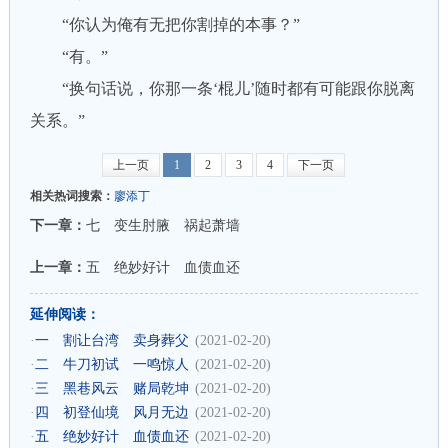
“你认为俺有无把你割掉的本事？”
“有。”
“换句话说，你那一条‘棍儿’随时都有可能跟你脱离
关系。”
上一页
1
2
3
4
下一页
相关热词搜索：
廖添丁
下一章：
七 变生肘腋 祸起萧墙
上一章：
五 绝妙好计 血债血还
延伸阅读：
·
一 割让台湾 卖身葬父
(2021-02-20)
·
二 牛刀初试 一鸣惊人
(2021-02-20)
·
三 黑巷风云 赌局乾坤
(2021-02-20)
·
四 初登仙境 风月无边
(2021-02-20)
·
五 绝妙好计 血债血还
(2021-02-20)