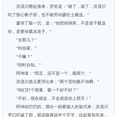
洪茂川爬起身来，苦笑道：“谢了，谢了，洪茂川
吃了熊心豹子胆，也不敢劳动廖壮士载送。”
廖添丁脸一沉，道：“你想得倒美，不是老子载送
你，是要你载送老子。”
“去那儿？”
“到你家。”
“干嘛？”
“到时自知。”
阿坤道：“而且，还不是一个，载两个。”
洪茂川差点要哭出来：“两个恐怕载不动啊。”
“咱们打个商量，载一个好不好？”
“不好，现在就走，不走就送你上西天！”
阿坤凶巴巴的，摆出一副要揍人的架式来，洪茂川
早已吓破了胆，那还敢再说半个不字，拉起黄包车来，