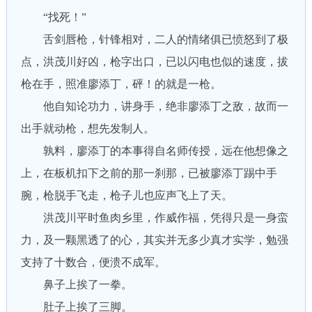
“找死！”
舌剑唇枪，针锋相对，二人的情绪俱已愤怒到了极
点，洪茂川好凶，枪字出口，已以闪电也似的速度，拔
枪在手，照准廖添丁，砰！的就是一枪。
他自知论功力，讲身手，绝非廖添丁之敌，故而一
出手就动枪，想先发制人。
孰料，廖添丁的本事得自名师传授，远在他想像之
上，在板机扣下之前的那一刹那，已被廖添丁踢中手
腕，枪脱手飞走，枪子儿也应声飞上了天。
洪茂川平时鱼肉乡里，作威作福，凭得只是一身蛮
力，及一颗黑透了的心，其实并无多少真才实学，勉强
支持了十数合，便溃不成军。
鼻子上挨了一拳。
肚子上挨了三脚。