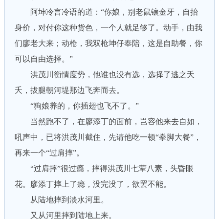
阿坤冷言冷语的道：“你娘，别老鼠镶金牙，自抬
身价，对付你这种货色，一个人就足够了。动手，由我
们廖老大来；动枪，我双枪坤仔奉陪，这是自助餐，你
可以自由选择。”
洪茂川衡情度势，他谁也没有选，选择了逃之夭
夭，拔腿朝河堤那边飞奔而去。
“狗娘养的，你插翅也飞不了。”
当然跑不了，在廖添丁的面前，岂容他来去自如，
吼声中，已将洪茂川截住，先请他吃一顿“拳脚大餐”，
再来一个“过肩摔”。
“过肩摔”很过瘾，摔得洪茂川七荤八素，头昏眼
花。廖添丁摔上了瘾，没完没了，欲罢不能。
从陆地摔到淡水河里。
又从河里摔到陆地上来。