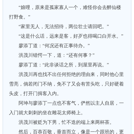
“娘哩，原来是孤家寡人一个，难怪你会去醉仙楼
打野食。”
“家里无人，无法招待，两位壮士请回吧。”
“这是什么话，远来是客，好歹也得喝口白开水。”
廖添丁道：“何况还有正事待办。”
洪茂川错愕一下，道：“还有何事？”
廖添丁道：“此非谈话之所，到屋里再说。”
洪茂川再也找不出任何拒绝的理由来，同时他心里
雪亮，倘若闭门不纳，免不了又会有苦头吃，只好硬着
头皮，打开门揖客入内。
阿坤与廖添丁一点也不客气，俨然以主人自居，一
入门就大刺刺的坐在雕花太师椅上。
洪茂川被贬为下男，忙不迭的端上来两杯茶。
然后，百恭百敬，垂首而立，像是一个跟班的，更