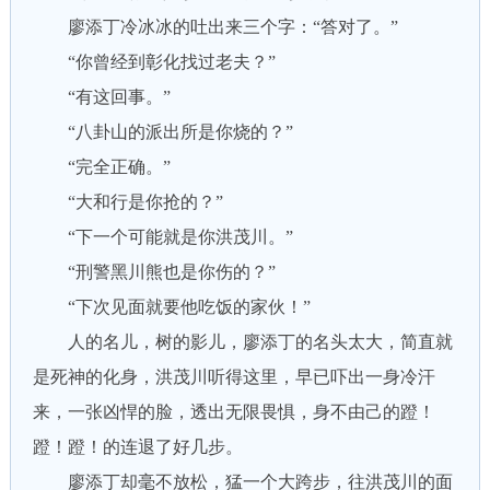
廖添丁冷冰冰的吐出来三个字：“答对了。”
“你曾经到彰化找过老夫？”
“有这回事。”
“八卦山的派出所是你烧的？”
“完全正确。”
“大和行是你抢的？”
“下一个可能就是你洪茂川。”
“刑警黑川熊也是你伤的？”
“下次见面就要他吃饭的家伙！”
人的名儿，树的影儿，廖添丁的名头太大，简直就
是死神的化身，洪茂川听得这里，早已吓出一身冷汗
来，一张凶悍的脸，透出无限畏惧，身不由己的蹬！
蹬！蹬！的连退了好几步。
廖添丁却毫不放松，猛一个大跨步，往洪茂川的面