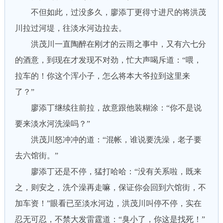
不但如此，过没多久，廖添丁更得寸进尺的将洪茂
川拉过河堤，往淡水河边拉去。
洪茂川一直陶醉在刚才的云雨之事中，又有六七分
的酒意，到现在才发现不对劲，忙大声喝斥道：“喂，
拉车的！你这个浑小子，怎么将本大爷拉到这里来
了？”
廖添丁继续往前拉，故意跟他装糊涂：“你不是说
要来淡水河洗澡吗？”
洪茂川怒冲冲的道：“混帐，谁说要洗澡，老子要
去六馆街。”
廖添丁还是不停，猛打哈哈：“没有关系啦，既来
之，则安之，洗个澡再走嘛，保证你会回到六馆街，不
加车资！”眼看已至淡水河边，洪茂川叫停不停，实在
忍无可忍，不禁大发雷霆道：“臭小了，你这是找死！”