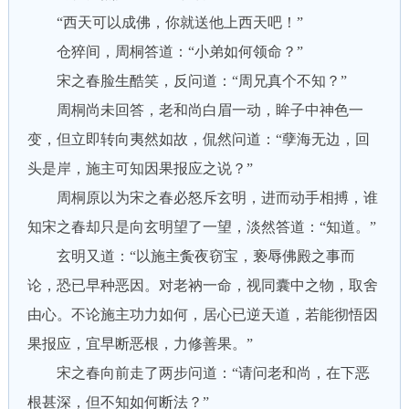
“西天可以成佛，你就送他上西天吧！”
仓猝间，周桐答道：“小弟如何领命？”
宋之春脸生酷笑，反问道：“周兄真个不知？”
周桐尚未回答，老和尚白眉一动，眸子中神色一
变，但立即转向夷然如故，侃然问道：“孽海无边，回
头是岸，施主可知因果报应之说？”
周桐原以为宋之春必怒斥玄明，进而动手相搏，谁
知宋之春却只是向玄明望了一望，淡然答道：“知道。”
玄明又道：“以施主夤夜窃宝，亵辱佛殿之事而
论，恐已早种恶因。对老衲一命，视同囊中之物，取舍
由心。不论施主功力如何，居心已逆天道，若能彻悟因
果报应，宜早断恶根，力修善果。”
宋之春向前走了两步问道：“请问老和尚，在下恶
根甚深，但不知如何断法？”