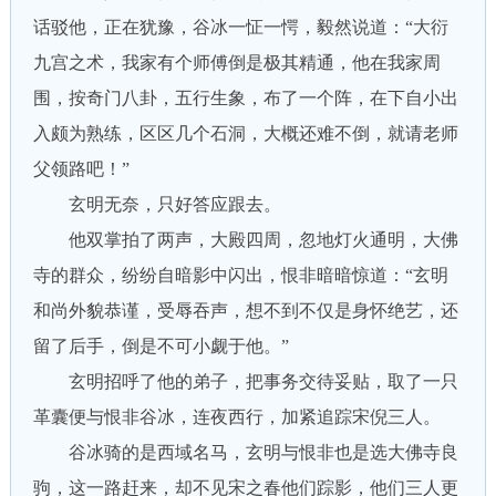
话驳他，正在犹豫，谷冰一怔一愕，毅然说道：“大衍
九宫之术，我家有个师傅倒是极其精通，他在我家周
围，按奇门八卦，五行生象，布了一个阵，在下自小出
入颇为熟练，区区几个石洞，大概还难不倒，就请老师
父领路吧！”
玄明无奈，只好答应跟去。
他双掌拍了两声，大殿四周，忽地灯火通明，大佛
寺的群众，纷纷自暗影中闪出，恨非暗暗惊道：“玄明
和尚外貌恭谨，受辱吞声，想不到不仅是身怀绝艺，还
留了后手，倒是不可小觑于他。”
玄明招呼了他的弟子，把事务交待妥贴，取了一只
革囊便与恨非谷冰，连夜西行，加紧追踪宋倪三人。
谷冰骑的是西域名马，玄明与恨非也是选大佛寺良
驹，这一路赶来，却不见宋之春他们踪影，他们三人更