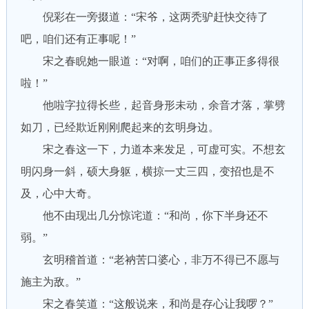
倪彩在一旁掇道：“宋爷，这两秃驴赶快交待了
吧，咱们还有正事呢！”
宋之春睨她一眼道：“对啊，咱们的正事正多得很
啦！”
他啦字拉得长些，起音身形未动，余音才落，掌劈
如刀，已经欺近刚刚爬起来的玄明身边。
宋之春这一下，力道本来发足，可虚可实。不想玄
明闪身一斜，硕大身躯，横掠一丈三四，变招也是不
及，心中大奇。
他不由现出几分惊诧道：“和尚，你下半身还不
弱。”
玄明稽首道：“老衲苦口婆心，非万不得已不愿与
施主为敌。”
宋之春笑道：“这般说来，和尚是存心让我啰？”