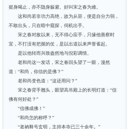
挺身喝止，亦不隐身躲避。好叫宋之春为难。
这和尚若非功力高绝，故为从容，便是自分力弱，
不敢出头，只在暗中窥探，伺机出手。
宋之春对敌以来，无不得心应手，只缘他善察时
宜，不打没有把握的仗，是以出道以来声誉雀起。
是以他转而兴致盎然地与倪彩调情。
老和尚这一发话，宋之春回头望了一眼，漫然
道：“和尚，你信的是佛？”
老和尚变色道：“这还用问？”
宋之春背手翘头，眼望高吊殿上的长明灯道：“信
佛有何好处？”
“信佛成佛！”
“和尚怎的称呼？”
“老衲释号玄明，主持本寺已三十余年。”