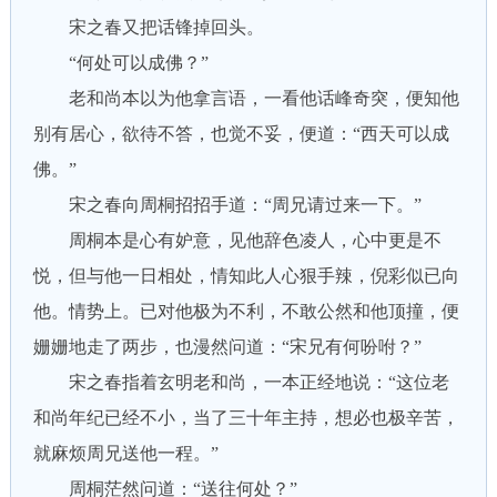
宋之春又把话锋掉回头。
“何处可以成佛？”
老和尚本以为他拿言语，一看他话峰奇突，便知他
别有居心，欲待不答，也觉不妥，便道：“西天可以成
佛。”
宋之春向周桐招招手道：“周兄请过来一下。”
周桐本是心有妒意，见他辞色凌人，心中更是不
悦，但与他一日相处，情知此人心狠手辣，倪彩似已向
他。情势上。已对他极为不利，不敢公然和他顶撞，便
姗姗地走了两步，也漫然问道：“宋兄有何吩咐？”
宋之春指着玄明老和尚，一本正经地说：“这位老
和尚年纪已经不小，当了三十年主持，想必也极辛苦，
就麻烦周兄送他一程。”
周桐茫然问道：“送往何处？”