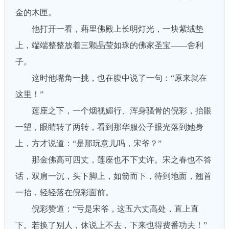
金的木匣。
他打开一看，藉里佛殿上长明灯光，一块紫绒垫
上，端端整整放着三颗晶莹如珠的佛家圣宝——舍利
子。
这时他嘴角一挑，也在腹中说了一句：“原来就在
这里！”
莲座之下，一个烟视媚行、浑身骚骨的倪彩，抬眼
一望，眼睛转了两转，看到那华服公子眼光落到她身
上，方才说道：“是那玩意儿吗，宋爷？”
那金佛高可四丈，莲座也不下丈许。宋之春也不答
话，双肩一沉，头下脚上，如箭而下，待到地面，翘首
一抬，轻轻落在倪彩面前。
倪彩赞道：“亏是宋爷，这五六丈高处，直上直
下。若换了别人，休说上不去，下来也得费番功夫！”