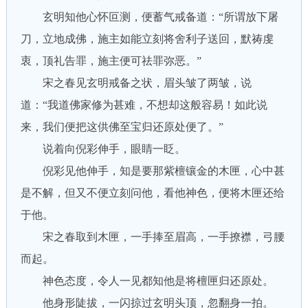
玄明知他心怀叵测，便蓄气戒备道：“所谓放下屠
刀，立地成佛，施主如能立刻将舍利子送回，默祷虔
衷，顶礼告罪，施主便可祛罪弥恶。”
宋之春见玄明戒备之状，眉头皱了两皱，说
道：“我道佛家修为甚难，不想却这般容易！如此说
来，我们便把这供佛至宝归还原处便了。”
说着向倪彩伸手，眼睛一眨。
倪彩见他伸手，知是要那紫檀镶金的木匣，心中甚
是不解，但又不便立刻问他，看他神色，便将木匣还给
于他。
宋之春取到木匣，一手捧至眉高，一手撩襟，弓腰
而起。
神色态度，令人一见都知他是将檀匣归还原处。
他身形陡拔，一闪掠过玄明头顶，忽翻身一拍。