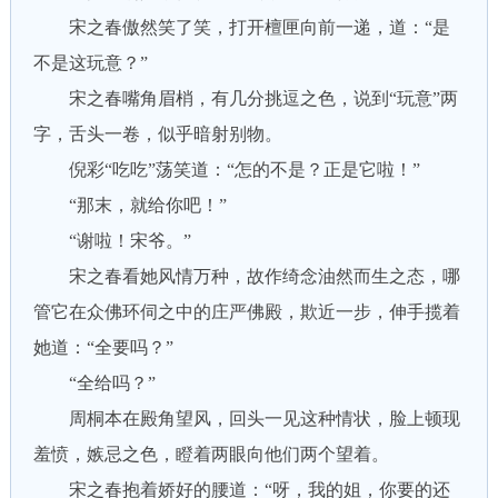
宋之春傲然笑了笑，打开檀匣向前一递，道：“是
不是这玩意？”
宋之春嘴角眉梢，有几分挑逗之色，说到“玩意”两
字，舌头一卷，似乎暗射别物。
倪彩“吃吃”荡笑道：“怎的不是？正是它啦！”
“那末，就给你吧！”
“谢啦！宋爷。”
宋之春看她风情万种，故作绮念油然而生之态，哪
管它在众佛环伺之中的庄严佛殿，欺近一步，伸手揽着
她道：“全要吗？”
“全给吗？”
周桐本在殿角望风，回头一见这种情状，脸上顿现
羞愤，嫉忌之色，瞪着两眼向他们两个望着。
宋之春抱着娇好的腰道：“呀，我的姐，你要的还