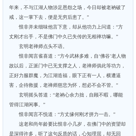
年来，不与江湖人物涉足恩怨之场，今日却被老衲破了
戒，这一掌下去，便是无穷后患了。”
恨非并未细味他言下意，却从他功力上问道：“方
丈刚才出手，不是佛门中久已失传的无相禅功嘛。”
玄明老禅师点头不语。
恨非闻言雀喜道：“方今武林多难，自‘佛谷’老人物
故以后，正派门中已无支撑之人，老禅师俱此等功力，
正好力服群魔，为江湖造福，眼下正有一人，横遭逼
害，企待救援，老禅师慈悲为怀，想必不会不管。”
玄明摇头答道：“老衲心余力拙，自顾不暇，哪能
管得江湖闲事。”
恨非闻言不悦道：“方丈缘何刚才拼力一击。”
这老和尚年龄要比恨非小几岁，在佛门中的资望却
是深得许多，听了这句反质的话，心知理屈，却无回