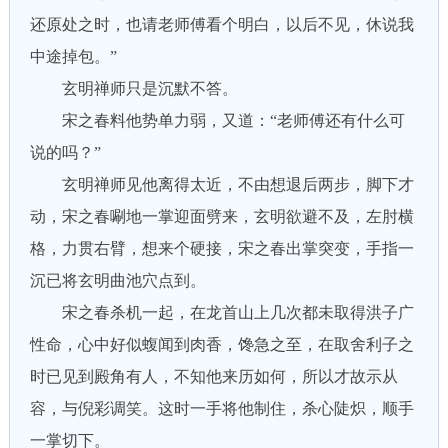
还原处之时，也请老师傅看个明白，以后不见，休说我
中途掉包。”
玄明禅师只是沉默不答。
宋之春料他势单力弱，又道：“老师傅还有什么可
说的吗？”
玄明禅师见他离得太近，不由想退后两步，脚下才
动，宋之春唰地一掌迎面劈来，玄明欲避不及，左肘横
格，力贯右臂，想来个硬接，宋之春出掌突变，手指一
沉已将玄明曲池穴点到。
宋之春杀机一起，在龙首山上几次都未取得洪子广
性命，心中好似蝮闻到肉香，馋急之至，在取舍利子之
时已见到殿角有人，不知他来历如何，所以才故示从
容，与倪彩调笑。这时一手将他制住，杀心陡炽，顺手
一掌切下。