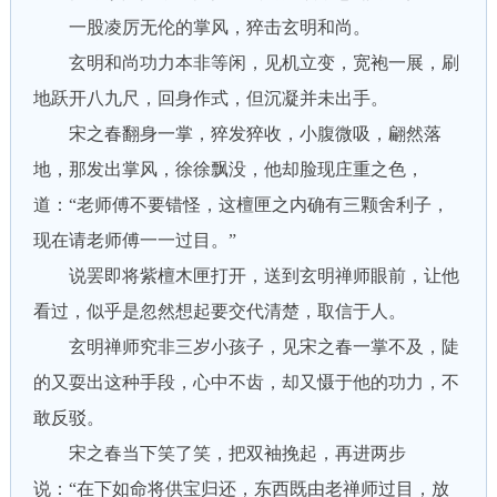
一股凌厉无伦的掌风，猝击玄明和尚。
玄明和尚功力本非等闲，见机立变，宽袍一展，刷
地跃开八九尺，回身作式，但沉凝并未出手。
宋之春翻身一掌，猝发猝收，小腹微吸，翩然落
地，那发出掌风，徐徐飘没，他却脸现庄重之色，
道：“老师傅不要错怪，这檀匣之内确有三颗舍利子，
现在请老师傅一一过目。”
说罢即将紫檀木匣打开，送到玄明禅师眼前，让他
看过，似乎是忽然想起要交代清楚，取信于人。
玄明禅师究非三岁小孩子，见宋之春一掌不及，陡
的又耍出这种手段，心中不齿，却又慑于他的功力，不
敢反驳。
宋之春当下笑了笑，把双袖挽起，再进两步
说：“在下如命将供宝归还，东西既由老禅师过目，放