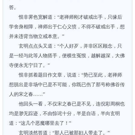
答。
恨非霁色宽解道：“老禅师刚才破戒出手，只缘后
学舍身相障，禅师出于仁心义愤，不得不破戒出手，想
并未违背当物立戒本意。”
玄明点点头又道：“个人好歹，并非区区顾念，只
是一经与此等人物搭手，便横生冤恨，越解越深，大佛
寺便永无宁日了。”
恨非抓着题目作文章，说道：“势已至此，老禅师
想脱出是非场中已是不可能，你既已伤了那号称佛谷传
人的宋之春……”
他回头一看，不仅宋之春已是不见，连倪彩周桐也
均是渺无踪迹，不由惊诧十分，半是自语，半向玄明
道：“这几个恶魔哪里去了！”
玄明淡然答道：“那人已被那妇人带走了。”