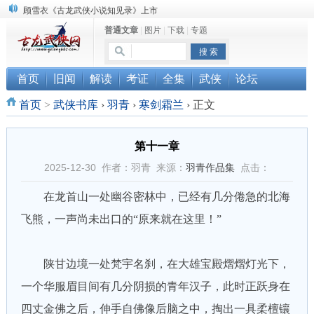
顾雪衣《古龙武侠小说知见录》上市
普通文章
|
图片
|
下载
|
专题
“武侠书库”查缺补漏活动圆满结束
《古龙小说原貌探究》修订版已上市
首页
旧闻
解读
考证
全集
武侠
论坛
首页
>
武侠书库
›
羽青
›
寒剑霜兰
›
正文
第十一章
2025-12-30 作者：羽青 来源：
羽青作品集
点击：
在龙首山一处幽谷密林中，已经有几分倦急的北海
飞熊，一声尚未出口的“原来就在这里！”
陕甘边境一处梵宇名刹，在大雄宝殿熠熠灯光下，
一个华服眉目间有几分阴损的青年汉子，此时正跃身在
四丈金佛之后，伸手自佛像后脑之中，掏出一具柔檀镶