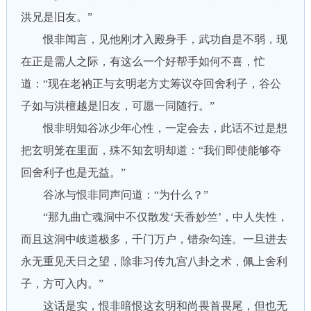
洪兄是旧友。”
恨非闻言，见他刚才入殿身手，武功自是不弱，现
在正是需人之际，有这么一个好帮手如何不喜，忙
道：“现在老衲正与玄明老方丈筹议夺回舍利子，谷公
子如与洪檀越是旧友，可愿一同随行。”
恨非明知谷冰少年心性，一定会去，此话不过是想
把玄明笼在里面，殊不知玄明却道：“我们即使能够夺
回舍利子也是无益。”
谷冰与恨非同声问道：“为什么？”
“那九曲亡魂洞中不仅散发‘天香妙竺’，中人失性，
而且这洞中岐道极多，千门万户，错杂勾连。一旦进去
永无重见天日之望，除非习传九宫八卦之术，佩上舍利
子，方可入内。”
这话是实，恨非暗恨这玄明和尚畏首畏尾，但也无