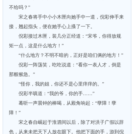
不给吗？”
宋之春将手中小小木匣向她手中一道，倪彩伸手来
接，翘起指头，便在她手心上搔了一下。
倪彩接过木匣，装几分正经道：“宋爷，你得放规
矩一点，这是什么地方！”
“什么地方？不明不暗的，正好是咱们俩的地方！”
倪彩一阵荡笑，吃吃说道：“看你一表人才，倒是
那般猴急。”
“怪你，我的姐，你还不是心里痒痒的。”
倪彩半嗔道：“我的爷，你的手……”
蓦听一声晨钟的棒喝，从殿角响起：“孽障！孽
障！”
宋之春自崛起于淮泗间以后，除了对洪子广假以辞
色，从来未把天下人放在眼下。他把下面的手，游到倪