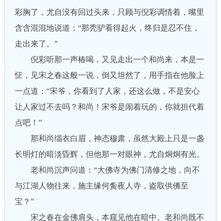
彩胸了，尤自没有回过头来，只顾与倪彩调情着，嘴里
含含混混地说道：“那秃驴看得起火，终归是忍不住，
走出来了。”
倪彩听那一声椿喝，又见走出一个和尚来，本是一
怔，见宋之春这般一说，倒又坦然了，用手指在他脸上
一点道：“宋爷，你看到了人家，还这么做，不是安心
让人家过不去吗？和尚！宋爷是闹着玩的，你就担代着
点吧！”
那和尚缁衣白眉，神态穆肃，虽然大殿上只是一盏
长明灯的暗淡昏辉，但他那一对眼神，尤自炯炯有光。
老和尚沉声问道：“大佛寺为佛门清修之地，向不
与江湖人物往来，施主缘何夤夜人寺，盗取供佛至
宝？”
宋之春在金佛肩头，本窥见他在暗中。老和尚既不