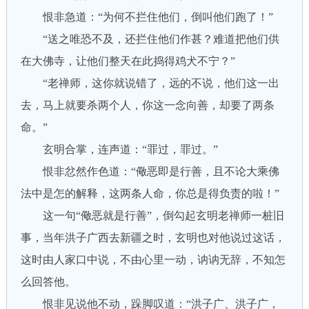
恨非急道：“为何不拦住他们，倒叫他们跑了！”
“送之唯恐不及，还拦住他们作甚？难道把他们供
在大佛寺，让他们整天在此捣得鸡犬不宁？”
“老禅师，这你就说错了，远的不说，他们这一出
去，马上就要杀两个人，你这一念向善，却要了两条
命。”
玄明合掌，连声道：“罪过，罪过。”
恨非忿然作色道：“儆恶即是行善，且不论大乘佛
法中是怎的解释，这两条人命，你总是得负责的啦！”
这一句“儆恶就是行善”，倒勾起玄明老禅师一桩旧
事，当年洪子广西去新疆之时，玄明也对他说过这话，
这时由人家口中说，不由心里一动，讷讷无辞，不知怎
么回答他。
恨非见说他不动，跺脚叹道：“洪子广、洪子广，