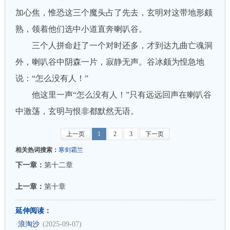
加心焦，惟恐这三个魔头占了先去，玄明对这带地形颇
熟，领着他们选中小道直奔喇叭谷。
三个人拼命赶了一个对时还多，才到达九曲亡魂洞
外，喇叭谷中阴森一片，寂静无声。谷冰颇为惶急地
说：“怎么没有人！”
他这里一声“怎么没有人！”只有远远回声在喇叭谷
中激荡，玄明与恨非都默然无语。
上一页
1
2
3
下一页
相关热词搜索：
寒剑霜兰
下一章：
第十二章
上一章：
第十章
延伸阅读：
·
浪淘沙
(2025-09-07)