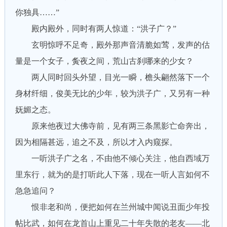
你独具……”
殿内殿外，同时有两人惊道：“洪子广？”
玄明惊呼不足奇，殿外那声音清脆如莺，发声的估
量是一个女子，夤夜之间，荒山古刹哪来的少女？
两人同时回头外望，目光一瞬，檐头翩然落下一个
身材纤细，俊美无比的少年，较为洪子广，又另有一种
妩媚之态。
原来他夜过大佛寺前，见有两三条黑影亡命奔出，
因为相隔甚远，追之不及，所以才入内窥探。
一听洪子广之名，不由他不倾心关注，他自西域万
里东行，就为的是打听此人下落，现在一听人言如何不
急急追问？
恨非老和尚，便把如何在兰州城中闻说丑面少年投
帖比武，如何在龙首山上重见二十年失散的老友——北