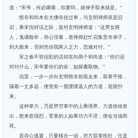
道：“宋爷，何必嚷嚷，你要吗，就伸手取来就是。”
恨非和尚本在大佛寺挂过单，与玄明禅师原是旧
识，乘宋倪对话之际，急对玄明禅师道：“这男女两
人，鬼谲险诈，存心淫毒，老禅师赶忙召集贵寺弟子，
到大殿来，否则凭你我两人之力，恐难对付。”
宋之春不答倪彩的话却笑向两个和尚道：“你们还
对付什么，宋爷要你们的命，如探囊取物。”
说罢，一步一步向玄明恨非前面走来，双掌平推，
隔着一丈多远，便觉有一股缓缓逼人的力道，迎面扑
来。
这种掌力，乃是劈空掌中的上乘境界。力道徐徐发
出，愈来愈强烈，受掌的人如果功力不济，便会当场而
死。
若存心逃避，只要移步一动，对方双掌疾吐，任是