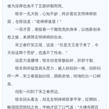
修为深厚也免不了五脏碎裂而死。
恨非一见大惊，心知不妙，跨步遮在玄明禅师前
面，仓惶说道：“老禅师速退！”
一语才罢，便挺着一个颤危危的身体，以他新创未
愈之躯，来屏障玄明禅师的生命。
宋之春狞笑立现，说道：“任是天王老子来了，今
天你这两个秃驴，也逃不了性命。”
说罢力道骤增，恨非但觉骨骸欲碎，肝胆寸裂。
恨非和尚猛觉肩头受力，被人轻轻的一推。但听闷
哼一声，宋之春面如白纸，踉跄坐地，哇地吐出一口鲜
血。
倪彩一闪到了宋之春旁边。
恨非回头看去，却见玄明禅师双掌平举，怔惘间，
略现惶恐惧怕之色，半晌才叹了口气道：“大佛寺两百