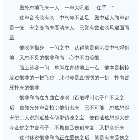
殿外忽地飞来一人，一声大吼道：“住手！”
这声音苍劲有余，中气却不甚足。殿中诸人闻声都
是一怔。宋之春尚未看清来人，已觉有数道劲风迎面而
至。
他收掌撤身，一闪之中，认得就是喇叭谷中气竭倒
地，又忽不见的恨非和尚，心中不由暗恨。
脸上笑容一闪，单脚在青砖地上一点，他本是横掠
躲过恨非的一把飞砂，此时却是直愣愣的一折，扑向冒
死扑来的恨非。
恨非和尚在九曲亡魂洞口百般呼叫洪子广不应之
后，自知光凭声音招引他们出来，已不可能。忽然想起
宋倪二人说到近处有僻邪镇魂之宝，便也油然想起大佛
寺金佛之中舍利子，不顾自己伤创未复，又拼命赶来。
这时休说恨非和尚正在重伤之后，就是有未受伤之