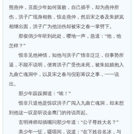
熊燕仲，丑面少年如何落败，自己插手，却为燕仲所
伤，洪子广现身相救，惊走燕仲，然后宋之春及朱妍岚
相继出面，洪子广为他治伤却被宋之春一掌劈下。
那俊俏少年听到此处，嘤地一声，急道：“他，他
怎样？”
恨非见他神情，知他与洪子广情非泛泛，但事势所
逼，不能不说明，便将洪子广受伤未死，被朱姑娘抱入
九曲亡魂洞中，以及宋之春与倪彩筹议之事，一一说
出。
那少年跺跺脚道：“唉！”
恨非只道他是惊叹洪子广闯入九曲亡魂洞，却未想
到他这一叹是听说金鹰门的传说而起。
玄明禅师却插嘴问那少年道：“公子尊姓大名？”
美少年一怔，嗫嚅间，说道：“在下姓谷名冰，与