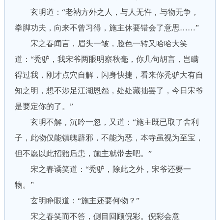
玄明道：“老衲方外之人，与人无忤，与物无争，
拳脚功夫，向来不曾习得，施主休要错会了意思……”
宋之春闻言，眉头一皱，脸色一转又哈哈大笑
道：“秃驴，我宋爷两眼明察秋毫，你几句胡言，岂瞒
得过我，刚才点穴自解，闪身快捷，看来你秃驴大有自
知之明，想不涉足江湖恩怨，处处藏拙罢了，今日宋爷
是要定你的了。”
玄明不解，沉吟一忽，又道：“施主既已取了舍利
子，此物仅能镇魄辟邪，不能为恶，本寺虽视为至宝，
但不愿以此招贻后患，施主就带去吧。”
宋之春谲笑道：“秃驴，除此之外，宋爷还要一
物。”
玄明睁眼道：“施主还要何物？”
宋之春笑而不答，侧目回顾倪彩。倪彩会意