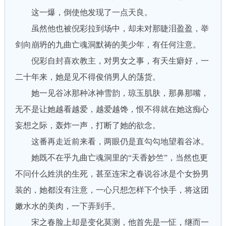
这一爆，倒使他发现了一点天良。
虽然他也被倪彩拉到场中，却未对那睫泪盈盈，举
剑向崩坍的九曲亡魂洞默祷的美少年，有任何注意。
倪彩自封喜欢教主，对男女之事，有天生癖好，一
二十年来，她是见不得俊俏男人的荡货。
她一见谷冰那种冰神雪韵，琼玉肌肤，那鼻那嘴，
无不是让她越看越爱，越爱越馋，恨不得就在她这痴心
妄想之际，轰炸一声，打断了她的欲念。
这番再走近前来看，两眼仍是直勾勾地望着谷冰。
她既不在乎九曲亡魂洞里的“天香妙竺”，当然也更
不问什么姓洪的生死，甚至连宋之春说谷冰是个女扮男
装的，她都没有注意，一心只想怎样下个快手，将这团
嫩水水的美肉，一下弄到手。
宋之春脸上却是变化莫测，他首先是一怔，继而一