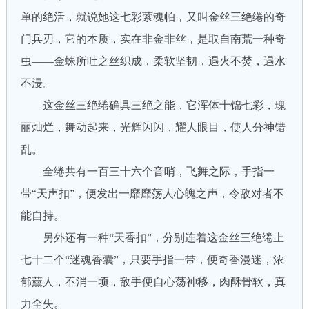
单的绝活，就说她这七彩萦魂帕，又叫金丝三绝绻的奇
门兵刃，它的本质，实在非金非丝，是取自南荒一种奇
虫——金蛛所吐之丝织成，柔软坚韧，遇火不焚，遇水
不浸。
这金丝三绝绻确具三绝之能，它浑体十锦七彩，瑰
丽灿烂，舞动起来，光辉闪闪，耀人眼目，使人分神错
乱。
全绻共有一百三十六个音哨，飞舞之际，手指一
带“天声扣”，便发出一靡靡荡人心魄之声，令敌对者不
能自持。
另外还有一种“天香扣”，分别连着这金丝三绝绻上
七十二个“迷魂香囊”，只要手指一带，便奇香漫迷，浓
郁薰人，不消一顷，敌手便自心荡神移，肉酥骨软，真
力全失。