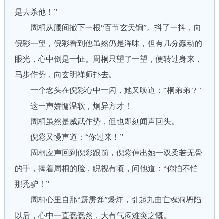
是去杀他！”
周桐从腰间撤下一根“百节玄天锏”。抖了一抖，向
倪彩一望，倪彩看到他虽然仍是浑昧，但有几分蠢动的
眼光，心中倒是一怔。周桐只望了一望，便转过身来，
马步作势，向玄明禅师扑去。
一个念头在倪彩心中一闪，她又唤道：“桐弟弟？”
这一声娇慵温软，炯异方才！
周桐虽然是威武作势，但也即刻闻声回头。
倪彩又慢声道：“你过来！”
周桐应声回到倪彩跟前，倪彩伸出她一双柔若无骨
的手，捧着周桐的脸，睨视有顷，问他道：“你怕不怕
那秃驴！”
周桐心里自那“霹雳弹”爆炸，引起九曲亡魂洞坍陷
以后，心中一直蠢蠢然，大有气闷难突之慨。