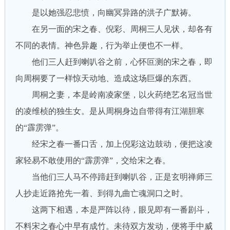
是以她强忍悲愤，向幽冥异路的洪子广默祷。
在另一面的宋之春、倪彩、周桐三人见状，却各有
不同的表情。神色异趣，行为举止便也不一样。
他们三人赶到喇叭谷之前，心怀叵测的宋之春，即
向周桐要了一样惊天动地、造成这场巨爆的东西。
周桐之妻，本是岭南凌家堡，以火药绝艺名冠当世
的凌维桢的独生女。是从周桐身边自带得有江湖胆寒
的“霹雳弹”。
经宋之春一番口舌，加上倪彩这边鼓动，便把这凌
家轻易不敢使用的“霹雳弹”，交给宋之春。
当他们三人马不停蹄赶到喇叭谷，正是玄明禅师三
人抄走近路抢先一着、到得九曲亡魂洞口之时。
这两下相遇，本是严阵以待，眼见即有一番剧斗，
不料宋之春心中早有成竹。未待双方发动，便将手中威