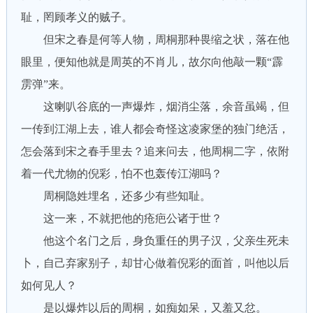
耻，罔顾孝义的贼子。
但宋之春是何等人物，周桐那种畏缩之状，落在他
眼里，便知他就是周英的不肖儿，故尔向他敲一颗“霹
雳弹”来。
这喇叭谷底的一声爆炸，烟消尘落，余音虽竭，但
一传到江湖上去，谁人都会奇怪这凌家堡的独门绝活，
怎会落到宋之春手里去？追来问去，他周桐二字，依附
着一代尤物的倪彩，怕不也轰传江湖吗？
周桐隐姓埋名，还多少有些知耻。
这一来，不就把他的疮疤公诸于世？
他这个名门之后，身负重任的男子汉，父亲生死未
卜，自己弃家别子，却甘心做着倪彩的面首，叫他以后
如何见人？
是以爆炸以后的周桐，如痴如呆，又羞又忿。