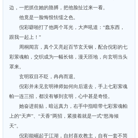
边，一把抓住她的胳膊，把他脸扯过来一看。
他竟是一脸悔恨怯懦之色。
倪彩噼啪打了他两个耳光，大声吼道：“蠢东西，
跟我一起上！”
周桐闻言，真个又亮起百节玄天锏，配合倪彩的七
彩萦魂帕，交织成为一幅长锦，漫天匝地，向玄明当头
罩来。
玄明双目不眨，冉冉而退。
倪彩并未见玄明禅师如何向后退去，手上七彩萦魂
帕一连三招，都没有够到玄明，心中甚是奇怪。
她奋进前贴，暗运真力，右手中指暗带七彩萦魂帕
上的“天声”、“天香”两招，紧接着就是一式“怒海倾
天”。
倪彩能崛起于江湖，自封喜欢教主，自有一套不简