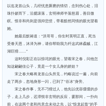
以迄龙首山头，几经忧患厮磨的情切，念到伤心处，泪
珠扑簌而下，沿腮滚落，玄明禅师半落慈眉，善目微
瞑。恨非和尚则是强抑悲愤，带着黯然同情的眼光望着
她。
她最后默祷道：“洪哥哥，你生时英明正直，死当
受眷天恩，沐泽为神，请你帮助我力歼这武林蟊贼，江
湖巨猾……”
这时倪彩正在以惊诧的眼光，望着宋之春，问他怎
知这翩翩佳公子，竟是一个女儿身的娇娃？
宋之春大略将龙首山头所见，约略说过一遍，向前
走了两步，忽地身形一闪，已到了“谷冰”身旁。
宋之春作事，无不刁猾过人，他先以优容缓缓的步
子，走上几步，迟滞恨非玄明的反应，霎那间，一扑向
前，在这两个老和尚意念未动之先，以“惊龙起蛰”的手