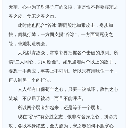
无望。心中为了对洪子广的义愤，更是恨不得要寝宋之
春之皮、食宋之春之肉。
此时他也配合“谷冰”骤雨般地加紧攻击，身步加
快，伺机打隙，一方面支援“谷冰”，一方面冒死伤之
险，替她制造机会。
大凡以寡敌众，常常都要把握各个击破的原则。所
谓“二人同心，力可断金”。如果遇着两个以上的敌手，
要想一手两应，事实上不可能。所以只有用唬住一个，
再去制另一个的打法。
人人都有自保苟全之心，只要一被威吓，敌忾之心
陡减，不仅居于被动，而且不能呼应。
所以两个弱者加起来，还是等于一个弱者。
现在“谷冰”有必胜之志，恨非有舍身之心，拼命力
攻，各以本身绝艺，全力施为，宋之春如何不胆寒心