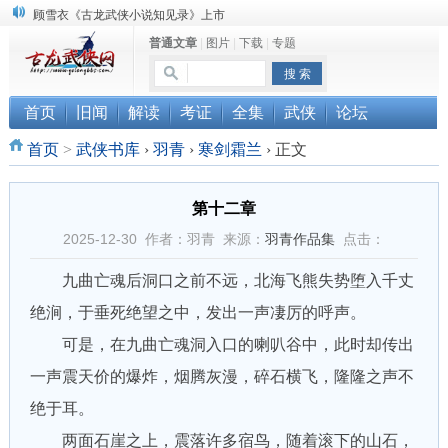
“武侠书库”查缺补漏活动圆满结束
普通文章
|
图片
|
下载
|
专题
《古龙小说原貌探究》修订版已上市
顾雪衣《古龙武侠小说知见录》上市
首页
旧闻
解读
考证
全集
武侠
论坛
首页
>
武侠书库
›
羽青
›
寒剑霜兰
›
正文
第十二章
2025-12-30 作者：羽青 来源：
羽青作品集
点击：
九曲亡魂后洞口之前不远，北海飞熊失势堕入千丈
绝涧，于垂死绝望之中，发出一声凄厉的呼声。
可是，在九曲亡魂洞入口的喇叭谷中，此时却传出
一声震天价的爆炸，烟腾灰漫，碎石横飞，隆隆之声不
绝于耳。
两面石崖之上，震落许多宿鸟，随着滚下的山石，