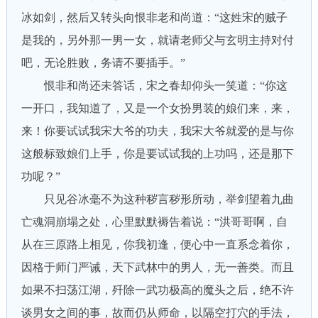
冰如剑，然后又转头向恨非老和尚道：“这姓宋的贼子
是我的，另外那一男一女，就请老师父与玄明主持对付
吧，无论胜败，务请不要插手。”
恨非和尚还未答话，宋之春却仰头一笑道：“你这
一开口，我知道了，又是一个女扮男装的娘们来，来，
来！你要试试我宋大爷的功夫，我宋大爷就爱的是与你
这般标致娘们上手，你是要试试我的上功吗，还是那下
功呢？”
只见谷冰毫不为这种秽言秽形所动，举剑望着九曲
亡魂洞崩塌之处，心里默默褥告着说：“洪哥哥啊，自
从在三原路上相见，你我初逢，便心中一直系念着你，
因格于师门严诫，天下武林中的男人，无一善类。而且
如果不扫荡江湖，歼除一武功极高的魔头之后，绝不许
谈男女之间的事，故而仍从师命，以隔空打穴的手法，