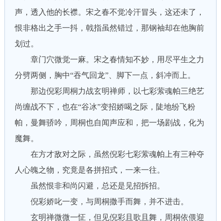
声，透入他的长襟。宋之春不觉冷汗冒头，这还未了，
恨非格出之手一抖，戟指虽然错过，那钢袖却在他胸前
划过。
章门穴微觉一麻。宋之春情知不妙，用尽平生之力
分劈两侧，胸中“吞气回龙”、脚下一点，斜冲而上。
那边倪彩周桐力战玄明禅师，以七彩萦魂帕三绝艺
尚缠战不下，也在“谷冰”变招娇喝之际，陡地纷飞粉
帕，曼舞骄吟，周桐也自闻声应和，把一场剧战，化为
魔舞。
在方才敌对之际，虽然倪彩七彩萦魂帕上有三种夺
人心魄之物，究竟是各拼招式，一来一往。
虽然恨非和尚闪避，总还是见招拆招。
倪彩娇叱一变，与周桐撒手而舞，并不进击。
玄明禅微微一怔，但见倪彩且歌且舞，周桐依偎迎