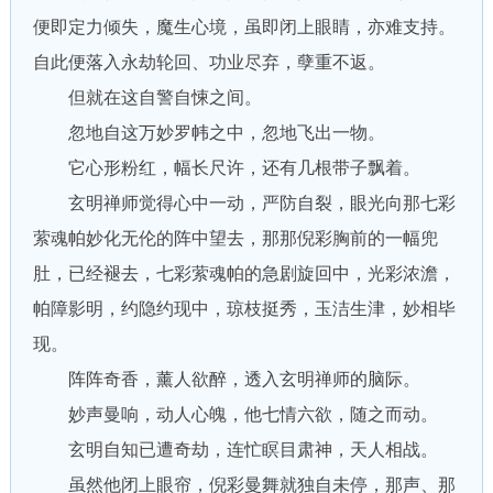
便即定力倾失，魔生心境，虽即闭上眼睛，亦难支持。
自此便落入永劫轮回、功业尽弃，孽重不返。
但就在这自警自悚之间。
忽地自这万妙罗帏之中，忽地飞出一物。
它心形粉红，幅长尺许，还有几根带子飘着。
玄明禅师觉得心中一动，严防自裂，眼光向那七彩
萦魂帕妙化无伦的阵中望去，那那倪彩胸前的一幅兜
肚，已经褪去，七彩萦魂帕的急剧旋回中，光彩浓澹，
帕障影明，约隐约现中，琼枝挺秀，玉洁生津，妙相毕
现。
阵阵奇香，薰人欲醉，透入玄明禅师的脑际。
妙声曼响，动人心魄，他七情六欲，随之而动。
玄明自知已遭奇劫，连忙瞑目肃神，天人相战。
虽然他闭上眼帘，倪彩曼舞就独自未停，那声、那