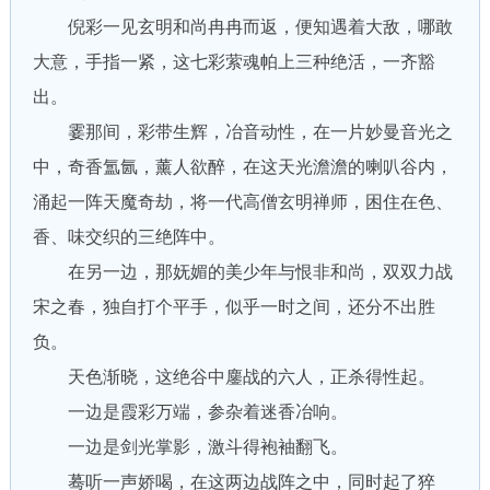
倪彩一见玄明和尚冉冉而返，便知遇着大敌，哪敢
大意，手指一紧，这七彩萦魂帕上三种绝活，一齐豁
出。
霎那间，彩带生辉，冶音动性，在一片妙曼音光之
中，奇香氲氤，薰人欲醉，在这天光澹澹的喇叭谷内，
涌起一阵天魔奇劫，将一代高僧玄明禅师，困住在色、
香、味交织的三绝阵中。
在另一边，那妩媚的美少年与恨非和尚，双双力战
宋之春，独自打个平手，似乎一时之间，还分不出胜
负。
天色渐晓，这绝谷中鏖战的六人，正杀得性起。
一边是霞彩万端，参杂着迷香冶响。
一边是剑光掌影，激斗得袍袖翻飞。
蓦听一声娇喝，在这两边战阵之中，同时起了猝