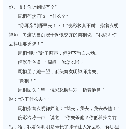
你。喂！你听到没有？”
周桐茫然问道：“什么？”
“你耳朵到哪里去了？！”倪彩极其不耐，指着玄明
禅师，向这犹自沉浸于悔恨交并的周桐说：“我说叫你
去料理那秃驴！”
周桐“哦”“哦”了两声，但脚下尚自未动。
倪彩作色道：“周桐，你怎么啦？”
周桐望了她一望，低头向玄明禅师走去。
“周桐！”
周桐回头而望，倪彩怒脸生寒，指着他鼻子
说：“你干什么去？”
周桐指着玄明禅师道：“我去，我去，我去杀他！”
倪彩冷哼一声，说道：“你去杀他？你低着头向前
钻，哈，我看你明明是伸长了脖子让人家去砍，你哪里