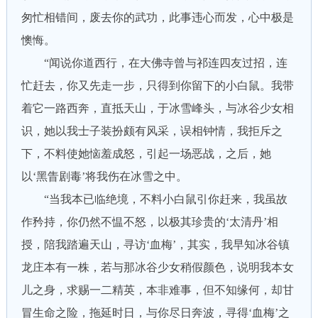
匆忙相错间，废去你的武功，此事违心而发，心中极是
懊悔。
“闻说你道西行，在大佛寺曾与祁连四友过招，连
忙赶去，你又先走一步，只得到你留下的小白鼠。我带
着它一路西奔，直抵天山，于冰雪峰头，与冰谷少女相
识，她以我士子装扮颇有风采，误相钟情，我拒斥之
下，不料使她恼羞成怒，引起一场恶战，之后，她
以‘黑眚剧毒’将我伤在冰雪之中。
“当我本已临绝境，不料小白鼠引你赶来，我虽故
作矜持，你仍然不愠不怒，以极其珍贵的‘太清丹’相
授，陪我踏遍天山，寻访‘血梅’，其实，我早知冰谷镇
龙庄本有一株，若与那冰谷少女稍假颜色，说明我本女
儿之身，求赐一二精英，本非难事，但不知缘何，却甘
冒生命之险，拖延时日，与你尽日奔波，寻得‘血梅’之