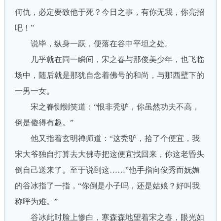
何仇，必定要致他于死？今日之事，有你无我，你亮招
吧！”
说毕，纵身一跃，便落在谷中平坦之处。
几乎就在同一瞬间，宋之春与那俊美少年，也飞临
场中，随后就是那犹自念着佛号的和尚，与那西壁下的
一男一女。
宋之春恻恻笑道：“恨非秃驴，你虽然功夫不高，
倒是傻得有趣。”
他又指着玄明禅师道：“这秃驴，拾了个便宜，我
宋大爷独自打算去大佛寺把这便宜找回来，你这老昏头
倒自己送来了。至于说到这……”他手指向俊秀而妩媚
的谷冰指了一指，“你倒是小子吗，还是姑娘？好叫我
称呼为难。”
谷冰此时脸上惨白，寒森森地望着宋之春，眼光如