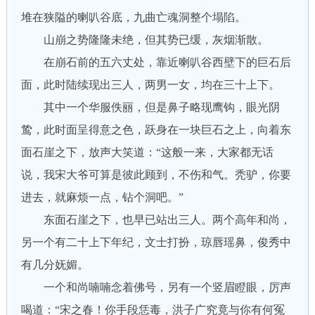
堆在狭隘的喇叭谷底，九曲亡魂洞整个塌陷。
山崩之势隆隆未绝，但其势已缓，灰烟渐散。
在崩石前的五六丈处，靠近喇叭谷西壁下的巨石后
面，此时陆续现出三人，两男一女，均在三十上下。
其中一个华服佚丽，但是鼻子略现鹰钩，眼光阴
鸷，此时面呈得意之色，跃身在一块巨石之上，向着东
面石崖之下，放声大笑道：“这般一来，大家都无话
说，我宋大爷可算是彼此顾到，不伤和气。秃驴，你要
进去，就麻烦一点，钻个洞吧。”
东面石崖之下，也早已站出三人。两个高年和尚，
另一个有二十上下年纪，文士打扮，琼唇瑶鼻，俊秀中
有几分妩媚。
一个和尚喃喃念着佛号，另有一个竖眉瞪眼，厉声
喝道：“宋之春！你手段恁毒，洪子广究竟与你有何冤