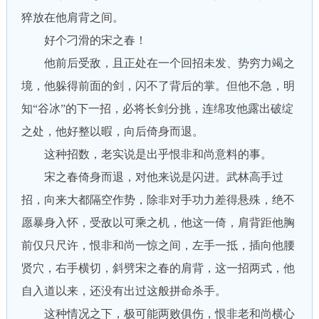
猝放在他肩背之间。
好个刁滑的宋之春！
他前后受敌，且正处在一个回招未发、势穷力竭之
境，他躲得前面的剑，闪不了背后的掌。但他不急，明
知“谷冰”的下一招，必将长剑分挑，连绵攻他露出破绽
之处，他好整以暇，向后倚身而退。
这种招数，老实说是出乎恨非和尚意料的事。
宋之春倚身而退，对他来说是闪进。武林高手过
招，向来大都隔空作势，除非对手功力差得悬殊，绝不
愿暴身入怀，受敌以可乘之机，他这一倚，肩背距他胸
前仅只尺许，恨非和尚一惊之间，左手一抵，插向他腰
贤穴，右手横切，斜劈宋之春的肩背，这一招两式，他
自入道以来，还没有出过这般拼命杀手。
这种情况之下，极可能两败俱伤，恨非老和尚横心