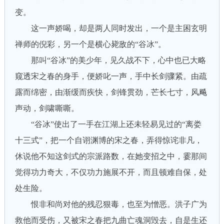
变。
这一声娇喝，却是两人同时发出，一个是主困玄明
禅师的倪彩，另一个是横心毙敌的“谷冰”。
那叫“谷冰”的美少年，见久战不下，心中也已大略
窥透宋之春的身手，便娇叱一声，手中长剑骤紧。由疏
露而绵密，由渐缓而疾快，剑锋贯劲，芒长七寸，风飚
声动，剑啸嘶嘶。
“谷冰”使出了一手在江湖上还未轻易见过的“离娄
十三式”，把一个自诩渊博的宋之春，弄得惊诧非凡，
休说他不知这剑式的宗派路数，在她变招之中，霎那间
觉得功力奇大，不仅功力施展不开，而且顿难自保，处
处生险。
恨非和尚对他的残忍狠毒，也至为憎恶。洪子广为
救他而受伤，又被宋之春把九曲亡魂洞毁去，自是生还