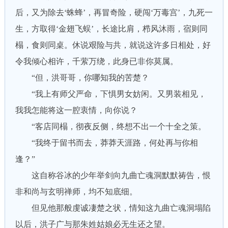
后，又为除去‘蛛蜂’，再冒奇险，硬闯‘万毒宫’，九死一
生，方取得‘金翅飞蜈’，长途比肩，栉风沐雨，宿则同
榻，食则同桌。休说艰险与共，就说这许多日相处，好
令我倾心相许，千萦万绕，此身已非你莫属。
“但，洪哥哥，你哪知我的苦楚？
“我上有师父严命，下惧男女妨闲。又男装相见，
我我怎能将这一腔衷情，向你说？
“客店同榻，彻夜反侧，终想不出一个十全之策。
“我终于留书而去，莽莽天涯路，何处再与你相
逢？”
这自称谷冰的少年举剑向九曲亡魂洞默默祷告，恨
非和尚与玄明禅师，均不知底细。
但见他那般虔诚凄楚之状，情知这九曲亡魂洞塌陷
以后，洪子广与那朱姓姑娘必无生还之望。