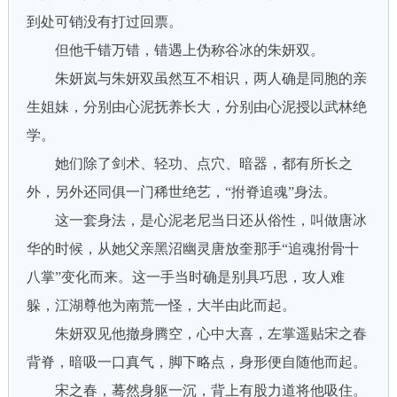
到处可销没有打过回票。
但他千错万错，错遇上伪称谷冰的朱妍双。
朱妍岚与朱妍双虽然互不相识，两人确是同胞的亲
生姐妹，分别由心泥抚养长大，分别由心泥授以武林绝
学。
她们除了剑术、轻功、点穴、暗器，都有所长之
外，另外还同俱一门稀世绝艺，“拊脊追魂”身法。
这一套身法，是心泥老尼当日还从俗性，叫做唐冰
华的时候，从她父亲黑沼幽灵唐放奎那手“追魂拊骨十
八掌”变化而来。这一手当时确是别具巧思，攻人难
躲，江湖尊他为南荒一怪，大半由此而起。
朱妍双见他撤身腾空，心中大喜，左掌遥贴宋之春
背脊，暗吸一口真气，脚下略点，身形便自随他而起。
宋之春，蓦然身躯一沉，背上有股力道将他吸住。