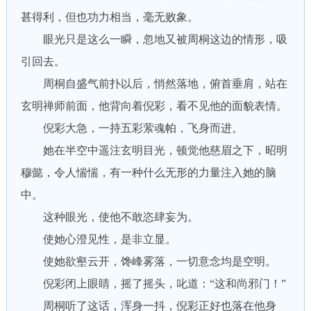
甚得利，但也功力相当，毫无败象。
眼光只是这么一瞬，忽地又被周桐这边的情形，吸
引回去。
周桐自盛气前扑以后，悄然落地，俯首垂肩，站在
玄明禅师前面，他背向着倪彩，看不见他的面貌表情。
倪彩大急，一持五彩萦魂帕，飞身而进。
她在半空中遥注玄明目光，顿觉他慈眉之下，昭明
穆懿，令人惴惴，有一种什么无形的力量注入她的脑
中。
这种眼光，使他不敢恣肆妄为。
使她心澄见性，是非立显。
使她欲壑云开，馋峰雾落，一切意念均是空明。
倪彩闭上眼睛，摇了摇头，叱道：“这和尚邪门！”
周桐听了这话，浑身一抖，倪彩正好也落在他身