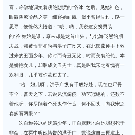
喜，冷僻地调笑着凄绝悲愤的“谷冰”之后。见她神色，
眼微阴鸷冷酷之笑，细察她面貌，似乎曾经见过，略一
思寻，便恍然大悟道：“哦，哟，我说这女扮男装
的‘谷’姑娘是谁，原来却是龙首山头，与北海飞熊约期
决战，却被恨非和尚与洪子广闯来，在北熊燕仲手下救
过来的丑面少年。你时而奇丑无比，时而美貌绝伦。本
是娇艳女儿，却装成文丑男士，真是叫我宋之春愧有一
双利眼，几乎被你蒙过去了。
“哈，妞儿呀，洪子广纵有千般好处，现在也尸骨
不全，普天之下，若说风流倜傥，功艺冠绝的，还数不
着他呀，你尽顾着个死鬼作什么，何不回头，向我宋之
春多看两眼？”
这自称谷冰的妩媚少年，正自默默地向她臆想死于
非命，在冥中听她祷告的洪子广，数说这自三原道上，