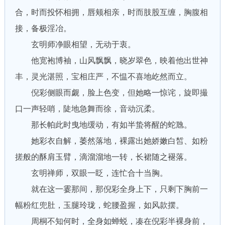
合，时而投怀相拥，唇颊相亲，时而肢股互缠，胸腹相
接，备极淫冶。
玄明师净眼相望，无动于衷。
他宽袍博袖，山风飘飘，晓岁翠色，映着他出世神
丰，灵光湛照，宝相庄严，不愠不喜地屹然而立。
倪彩侧眼而觑，脸上色变，但她略一惊诧，旋即撮
口一声轻哨，陡地急舞而徐，音动沉柔。
那长帕此时曳地缓动，有如半蛰将醒的蛇虺。
她彩衣自解，萎然落地，裸露出她娇嫩白皙、如粉
搓般的酥肩玉臂，滴溜溜地一转，长裙随之褪落。
玄明禅师，双眼一眨，连忙合十当胸。
就在这一霎那间，那倪彩全身上下，只剩下胸前一
幅粉红兜肚，玉腿玲珑，蛇腰盈握，如风款摆。
周桐不知何时，全身如蝉蜕，凑在倪彩半裸身前，