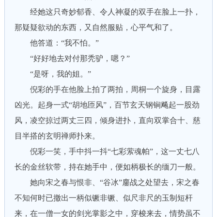
经她这只奇妙郁香、令人神凝的双手在脸上一扑，
那疑疑欲动的东西，又自然服贴，心平气和了。
他答道：“我不怕。”
“好好地去对付那秃驴，嗯？”
“是呀，我的姐。”
倪彩的手在他脸上拍了两拍，周桐一个旋身，目露
凶光。起身一式“胡地匝风”，百节玄天钢锏飚起一股劲
风，凌空掠过两丈三四，倾身进扑，直向双掌合十、慈
目半搭的玄明禅师扑来。
倪彩一笑，手中抖一抖“七彩萦魂帕”，这一丈七八
长的金丝软带，持在她手中，便如柄极长的缅刀一般。
她向宋之春与恨非、“谷冰”鏖战之处望去，宋之春
不知何时已撤出一柄似镢非镢、似尺非尺的玉制短杆
来，在一僧一女的剑光掌影之中，穿梭来去，情势虽不