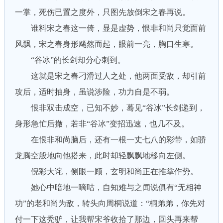
一掌，死伤已置之度外，只图先放倒宋之春再说。
谁料宋之春这一倚，显是虚势，恨非和尚只觉面前
风飘，宋之春身形飚然而起，眼前一亮，胸口生寒。
“谷冰”的长剑却分心刺到。
这就是宋之春刁滑过人之处，他两面受敌，却引前
攻后，适时抽身，虽说涉险，功力自是不弱。
恨非双击成空，已知不妙，蓦见“谷冰”长剑递到，
身形急忙后撤，若非“谷冰”变招迅速，也几不及。
在恨非和尚脑后，还有一根一丈七八的彩带，如骄
龙腾空般地向他搭来，此时却轻飘飘地移向左侧。
倪彩大诧，侧眼一顾，玄明和尚正在推掌作势。
她心中暗地一嘀咕，自知难与之闻说俱有“无相神
功”的老和尚为敌，转头向周桐说道：“桐弟弟，你先对
付一下这秃驴，让我帮宋爷收拾了那边，回头再来帮