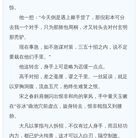
惊。
他一想：“今天倒是遇上棘手货了，那倪彩本可分
去我一个对手，只为那脓包周桐，才又转头去对付玄明
那秃驴。
现在事急，如不急谋对策，三五十招之内，说不定
要栽在他们手里。”
他这转念，身手上可是略为迟缓一点点。
高手对招，差之毫厘，谬之千里。一丝延误，就足
以穿胸洞腹，流血五尺，抱终生难复之恨。
宋之春斜肩侧闪出恨非和尚的掌风，手中量天玉镢
在“谷冰”曲池穴前虚点，旋身转去，恨非戟指又到腰
胁。
大凡以掌指与人拆招，不仅有过人身手，而且轻功
内力，都已炉火纯青，这才可以入白刃，隔空制敌。