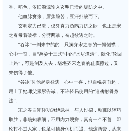
香、那色，依旧源源输入玄明已溃的堤防之中。
他血脉贲张，唇焦脸苦，豆汗扑簌而下。
玄明定力已溃，仅凭真力负隅力抗之际，也正是宋
之春带着破襟，分劈两掌，奋起欲逃之时。
“谷冰”一剑未中鹄的，只洞穿宋之春的一幅侧襟，
心中一奋，自“离娄十三式”中的“水尽潭清”，陡化“轮回
上路”，可是剑及人去，堪堪齐宋之春的鞋底擦过，又
未伤得了他。
“谷冰”见他起身欲逃，心中一喜，也自幌身而起，
用上了她师父累累告诫，不许轻易使用的“追魂拊骨身
法”。
宋之春自诩轻功冠绝武林，与人过招，动辄以轻巧
取胜，非确知底细，不用内力硬拼，真有一个不善，即
论打不过人家，也足可抽身伺机而退。他这两套，从来