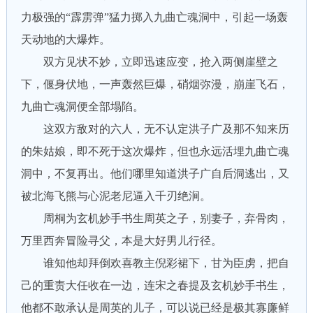
力极强的“霹雳弹”猛力掷入九曲亡魂洞中，引起一场轰
天动地的大爆炸。
双方见状不妙，立即迅速应变，抢入两侧崖壁之
下，偃身伏地，一声轰然巨爆，硝烟弥漫，崩崖飞石，
九曲亡魂洞便全部塌陷。
这双方敌对的六人，无不认定洪子广及那不知来历
的朱姑娘，即不死于这次爆炸，但也永远活埋九曲亡魂
洞中，不复再出。他们哪里知道洪子广自后洞逃出，又
被北海飞熊与心泥老尼逼入千刃绝涧。
周桐为玄机妙手书生周英之子，别妻子，弃骨肉，
万里西奔冒险寻父，本是大好男儿行径。
谁知他却拜倒欢喜教主倪彩裙下，甘为臣虏，把自
己的重责大任收在一边，连宋之春提及玄机妙手书生，
他都不敢承认是周英的儿子，可以说已经是极其寡廉鲜