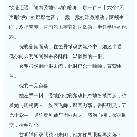
欲进还迟，随着委地抖动的彩帕，那一百三十六个“天
声哨”发出的靡靡之音，一蠢一蠢的浑身颠动，两颊生
绯，双睛带赤，直勾勾地望着欲闪欲躲、半舞半哼的倪
彩。
倪彩曼媚而动，在蚀骨销魂的媚态中，烟迷半眼，
偶尔向玄明和尚飘来轻酥酥、温飘飘的一眼。
玄明虽然似睁眼未闭，此时已合十喃喃，宣萦佛
号。
倪彩一见色喜。
她左手一抖，委地的七彩萦魂帕忽地纷披而起，绕
着她与周桐两人，旋回飞舞，靡音激荡，香醉明灵，五
光十彩中，隐约看见她与周桐两人，恣冶而拥，臀荡肱
交，状至动心。
玄明禅师双眼欲闭未闭，他知如果眼睑再次落下，