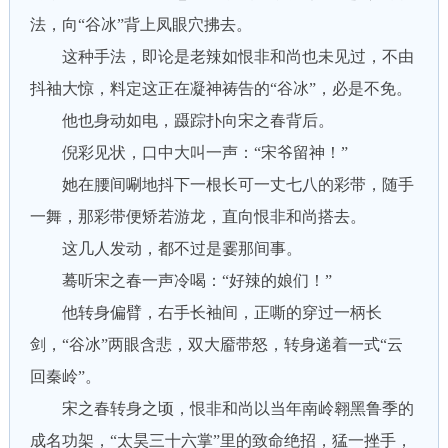
法，向“谷冰”背上凤眼穴拂去。
这种手法，即论是老辣如恨非和尚也未见过，不由
抖袖大惊，料定这正在凝神祷告的“谷冰”，必是不免。
他也身动如电，蹑踪扑向宋之春背后。
倪彩见状，口中大叫一声：“宋爷留神！”
她在腰间唰地抖下一根长可一丈七八的彩带，随手
一舞，那彩带便矫若游龙，直向恨非和尚搭去。
这几人发动，都不过是霎那间事。
蓦听宋之春一声冷喝：“好辣的娘们！”
他转身偏臂，右手长袖间，正嘶的穿过一柄长
剑，“谷冰”两眼含悲，双大靥带怒，转身递着一式“云
回秦岭”。
宋之春转身之顷，恨非和尚以当年南岭翱黑鲁季的
成名功架，“太昊三十六掌”里的致命绝招，猛一挫手，