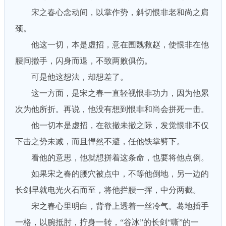
宋之春心念动间，以掌作势，斜切恨非老和尚之肩
颈。
他这一切，本是虚招，意在围魏救赵，使恨非在他
腰间撤手，闪身而退，不致两败俱伤。
可是他这想法，却想差了。
这一方面，是宋之春一直轻视恨非功力，因为他累
次为他所折。再说，他没有想到恨非和尚会拼死一击。
他一切本是虚招，在欲撤未撤之际，发觉恨非不仅
下击之势未减，而且悍然不避，任他铁掌劈下。
看他的意思，他就想拼着这条命，也要将他点倒。
如果宋之春的腰穴被点中，不等他倒地，另一边的
长剑早就电光火石而至，将他拦腰一挥，中分两截。
宋之春心里明白，背脊上透着一丝冷气。蓦地插手
一格，以腕抵肘，拧身一转，“谷冰”的长剑“嘶”的一